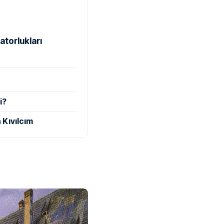
atorlukları
i?
 Kıvılcım