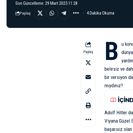
Son Güncelleme: 29 Mart 2025 11:28
4 Dakika Okuma
Paylaş
B
u konu
dünya
Paylaş
yardım
belirsiz ve da
bir versiyon d
mıydınız?
İÇİN
Adolf Hitler
da
Viyana Güzel S
başarısız ola