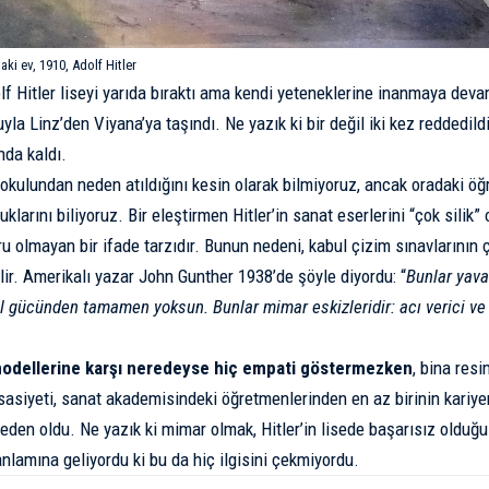
aki ev, 1910, Adolf Hitler
olf Hitler liseyi yarıda bıraktı ama kendi yeteneklerine inanmaya deva
la Linz’den Viyana’ya taşındı. Ne yazık ki bir değil iki kez reddedil
da kaldı.
t okulundan neden atıldığını kesin olarak bilmiyoruz, ancak oradaki öğ
uklarını biliyoruz. Bir eleştirmen Hitler’in sanat eserlerini “çok silik” 
u olmayan bir ifade tarzıdır. Bunun nedeni, kabul çizim sınavlarının 
lir. Amerikalı yazar
John Gunther
1938’de şöyle diyordu: “
Bunlar yavan
l gücünden tamamen yoksun. Bunlar mimar eskizleridir: acı verici ve
 modellerine karşı neredeyse hiç empati göstermezken
, bina resi
asiyeti, sanat akademisindeki öğretmenlerinden en az birinin kariye
den oldu. Ne yazık ki mimar olmak, Hitler’in lisede başarısız olduğu
anlamına geliyordu ki bu da hiç ilgisini çekmiyordu.