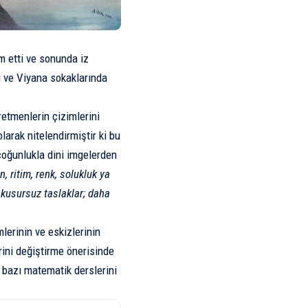
m etti ve sonunda iz
di ve Viyana sokaklarında
retmenlerin çizimlerini
olarak nitelendirmiştir ki bu
çoğunlukla dini imgelerden
, ritim, renk, solukluk ya
 kusursuz taslaklar; daha
mlerinin ve eskizlerinin
rini değiştirme önerisinde
 bazı matematik derslerini