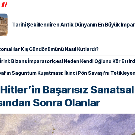
Tarihi Şekillendiren Antik Dünyanın En Büyük İmpar
Romalılar Kış Gündönümünü Nasıl Kutlardı?
ı İrini: Bizans İmparatoriçesi Neden Kendi Oğlunu Kör Ettird
al’ın Saguntum Kuşatması: İkinci Pön Savaşı’nı Tetikleyen
Hitler’in Başarısız Sanatsal
ından Sonra Olanlar