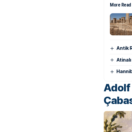
More Read
Antik 
Atinal
Hannib
Adolf 
Çabas