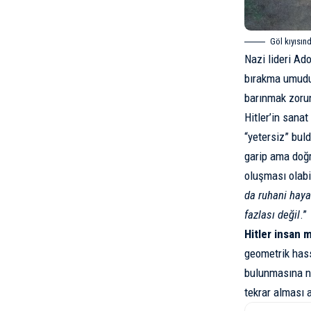
Göl kıyısınd
Nazi lideri Ad
bırakma umuduy
barınmak zorun
Hitler’in sana
“yetersiz” buld
garip ama doğr
oluşması olabi
da ruhani haya
fazlası değil
.”
Hitler insan
geometrik hass
bulunmasına ne
tekrar alması 