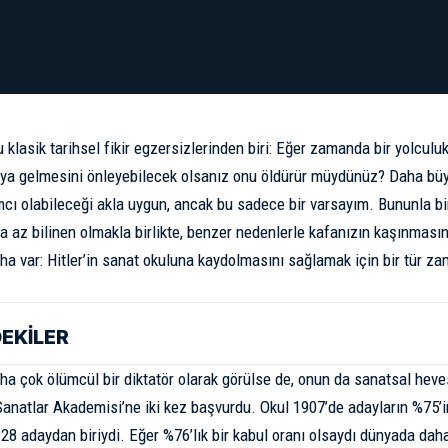
 klasik tarihsel fikir egzersizlerinden biri: Eğer zamanda bir yolculu
ya gelmesini önleyebilecek olsanız onu öldürür müydünüz? Daha büy
cı olabileceği akla uygun, ancak bu sadece bir varsayım. Bununla bir
ha az bilinen olmakla birlikte, benzer nedenlerle kafanızın kaşınmas
aha var: Hitler’in sanat okuluna kaydolmasını sağlamak için bir tür z
DEKİLER
ha çok ölümcül bir
diktatör
olarak görülse de, onun da sanatsal heves
anatlar Akademisi’ne iki kez başvurdu. Okul 1907’de adayların %75’ini
n 28 adaydan
biriydi
. Eğer %76’lık bir kabul oranı olsaydı dünyada dah