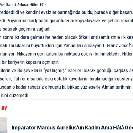
Eski İkamet Avlusu, Hitler, 1914.
reddedildi ve kendini evsizler barınağında buldu; burada diğer başarıs
dı. Viyana’nın kartpostal görüntülerini kopyalayarak ve şehrin resiml
e satarak geçimini sağladı.
llar sonra iktidara gelmesine neden olacak öfkeli antisemitizmle ilk k
 mali zorluklarını büyüttükleri için Yahudileri suçlayan I. Franz Josef
inanıyor
. Hikayenin geri kalanı bu noktada çok iyi bilinmektedir: Hitl
 bir kariyerin kapısını açmıştır.
dilerin ve Bolşeviklerin “yozlaşmış” eserleri olarak gördüğü çağdaş sa
seferi, Führer olsa bile eski estetik kaygılarını bırakmadığını göster
ndan o kadar rahatsız olmuştu ki, birkaç yüz eserle Alman tarihinin 
irini
düzenledi
.
İmparator Marcus Aurelius’un Kadim Ama Hâlâ Geçe