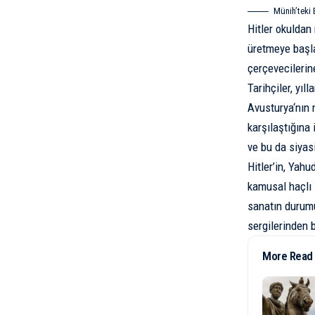
Münih’teki 
Hitler okuldan 
üretmeye başla
çerçevecilerin
Tarihçiler, yı
Avusturya
‘nın
karşılaştığına
ve bu da siyasi
Hitler’in, Yahu
kamusal haçlı 
sanatın durumu
sergilerinden b
More Read