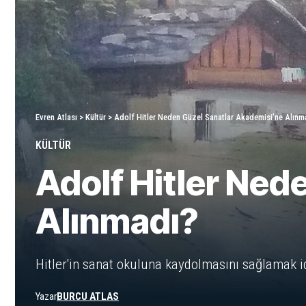
Evren Atlası
>
Kültür
>
Adolf Hitler Neden Güzel Sanatlar Akademisi’ne Alınm
KÜLTÜR
Adolf Hitler Ned
Alınmadı?
Hitler'in sanat okuluna kaydolmasını sağlamak i
Yazar
BURCU ATLAS