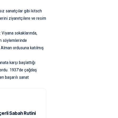
ız sanatçılar gibi kitsch
erini ziyaretçilere ve resim
ez Viyana sokaklarında,
’in söylemlerinde
er Alman ordusuna katılmış
nata karşı başlattığı
iyordu. 1937’de çağdaş
en başarılı sanat
rli Sabah Rutini