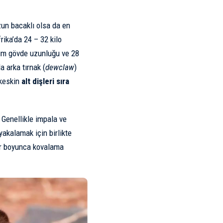
zun bacaklı olsa da en
rika’da 24 – 32 kilo
ntim gövde uzunluğu ve 28
a arka tırnak (
dewclaw
)
 keskin
alt dişleri sıra
. Genellikle impala ve
yakalamak için birlikte
ler boyunca kovalama