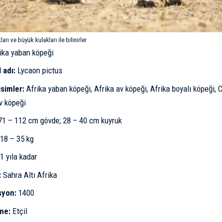
rı ve büyük kulakları ile bilinirler
ika yaban köpeği
 adı:
Lycaon pictus
isimler:
Afrika yaban köpeği, Afrika av köpeği, Afrika boyalı köpeği, C
v köpeği
1 – 112 cm gövde; 28 – 40 cm kuyruk
18 – 35 kg
1 yıla kadar
:
Sahra Altı Afrika
syon:
1400
me:
Etçil