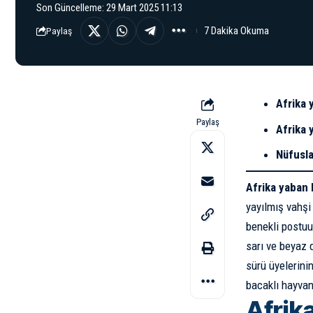
Son Güncelleme: 29 Mart 2025 11:13
7 Dakika Okuma
Paylaş
Afrika 
Paylaş
Afrika 
Nüfusla
Afrika yaban
yayılmış vahşi 
benekli postuu 
sarı ve beyaz 
sürü üyelerinin
bacaklı hayvan
Afrik