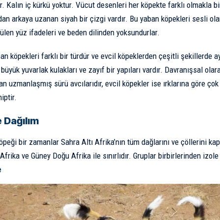
r. Kalın iç kürkü yoktur. Vücut desenleri her köpekte farklı olmakla bi
an arkaya uzanan siyah bir çizgi vardır. Bu yaban köpekleri sesli olar
ülen yüz ifadeleri ve beden dilinden yoksundurlar.
an köpekleri farklı bir türdür ve evcil köpeklerden çeşitli şekillerde ay
 büyük yuvarlak kulakları ve zayıf bir yapıları vardır. Davranışsal ola
lan uzmanlaşmış sürü avcılarıdır, evcil köpekler ise ırklarına göre çok
iptir.
e Dağılım
öpeği bir zamanlar Sahra Altı Afrika’nın tüm dağlarını ve çöllerini 
frika ve Güney Doğu Afrika ile sınırlıdır. Gruplar birbirlerinden izole
e