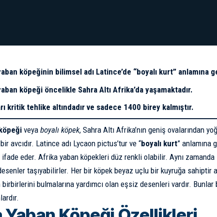
yaban köpeğinin bilimsel adı Latince’de “boyalı kurt” anlamına g
yaban köpeği öncelikle Sahra Altı Afrika’da yaşamaktadır.
rı kritik tehlike altındadır ve sadece 1400 birey kalmıştır.
 köpeği
veya
boyalı köpek
, Sahra Altı Afrika’nın geniş ovalarından y
bir avcıdır. Latince adı Lycaon pictus’tur ve “
boyalı kurt
” anlamına g
ifade eder. Afrika yaban köpekleri düz renkli olabilir. Aynı zamanda s
desenler taşıyabilirler. Her bir köpek beyaz uçlu bir kuyruğa sahipti
 birbirlerini bulmalarına yardımcı olan eşsiz desenleri vardır. Bunlar
lardır.
a Yaban Köpeği Özellikleri