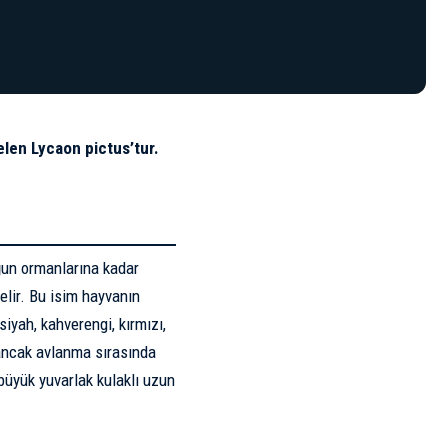
elen Lycaon pictus’tur.
oğun ormanlarına kadar
elir. Bu isim hayvanın
iyah, kahverengi, kırmızı,
r ancak avlanma sırasında
 büyük yuvarlak kulaklı uzun