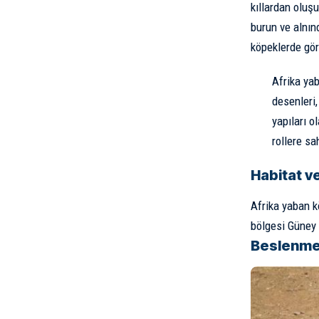
kıllardan oluşu
burun ve alnınd
köpeklerde gör
Afrika yab
desenleri,
yapıları o
rollere sah
Habitat v
Afrika yaban k
bölgesi Güney A
Beslenm