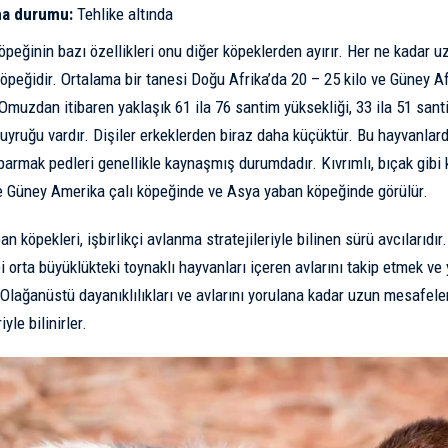
a durumu:
Tehlike altında
öpeğinin bazı özellikleri onu diğer köpeklerden ayırır. Her ne kadar u
köpeğidir. Ortalama bir tanesi Doğu Afrika’da 20 – 25 kilo ve Güney Af
. Omuzdan itibaren yaklaşık 61 ila 76 santim yüksekliği, 33 ila 51 sa
kuyruğu vardır. Dişiler erkeklerden biraz daha küçüktür. Bu hayvanlard
 parmak pedleri genellikle kaynaşmış durumdadır. Kıvrımlı, bıçak gibi
e Güney Amerika
çalı köpeğinde ve Asya yaban köpeğinde görülür.
an köpekleri, işbirlikçi avlanma stratejileriyle bilinen sürü avcılarıdır
i orta büyüklükteki toynaklı hayvanları içeren avlarını takip etmek ve 
. Olağanüstü dayanıklılıkları ve avlarını yorulana kadar uzun mesafe
yle bilinirler.