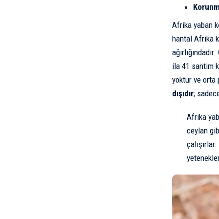
Korunm
Afrika yaban k
hantal Afrika 
ağırlığındadır
ila 41 santim 
yoktur ve orta
dışıdır
; sadec
Afrika yab
ceylan gib
çalışırlar
yetenekleri