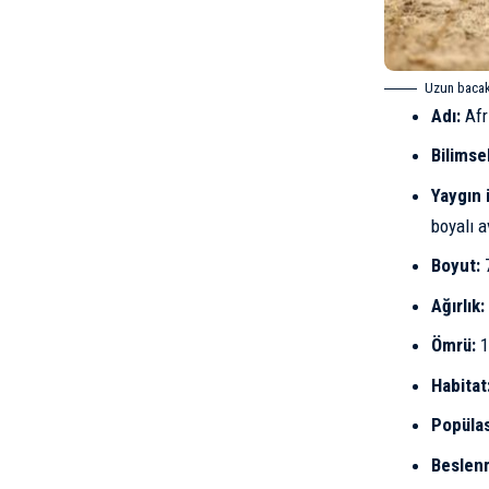
Uzun bacakla
Adı:
Afr
Bilimsel
Yaygın 
boyalı a
Boyut:
7
Ağırlık:
Ömrü:
1
Habitat
Popüla
Beslen