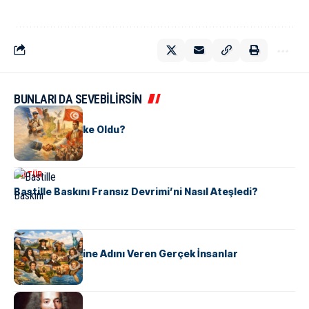
BUNLARI DA SEVEBİLİRSİN
KÜLTÜR
Tunus Nasıl Ülke Oldu?
KÜLTÜR
Bastille Baskını Fransız Devrimi’ni Nasıl Ateşledi?
KÜLTÜR
ABD Eyaletlerine Adını Veren Gerçek İnsanlar
KÜLTÜR