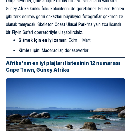
Doğa severler, çöle adapte olmuş filler ve sırtlanların yanı sıra
Güney Afrika kürklü foku kolonilerini de görebilirler. Eduard Bohlen
gibi terk edilmiş gemi enkazları büyüleyici fotoğraflar çekmenize
olanak tanıyacak. Skeleton Coast Ulusal Parkı’na yalnızca lisanslı
bir
Fly-in Safari
operatörüyle ulaşabilirsiniz.
Gitmek için en iyi zama
n: Ekim – Mart
Kimler için
: Maceracılar, doğaseverler
Afrika’nın en iyi plajları listesinin 12 numarası
Cape Town, Güney Afrika