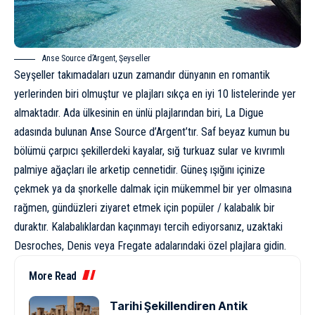
Anse Source d’Argent, Şeyseller
Seyşeller takımadaları uzun zamandır dünyanın en romantik
yerlerinden biri olmuştur ve plajları sıkça en iyi 10 listelerinde yer
almaktadır. Ada ülkesinin en ünlü plajlarından biri, La Digue
adasında bulunan Anse Source d’Argent’tır. Saf beyaz kumun bu
bölümü çarpıcı şekillerdeki kayalar, sığ turkuaz sular ve kıvrımlı
palmiye ağaçları ile arketip cennetidir. Güneş ışığını içinize
çekmek ya da şnorkelle dalmak için mükemmel bir yer olmasına
rağmen, gündüzleri ziyaret etmek için popüler / kalabalık bir
duraktır. Kalabalıklardan kaçınmayı tercih ediyorsanız, uzaktaki
Desroches, Denis veya Fregate adalarındaki özel plajlara gidin.
More Read
Tarihi Şekillendiren Antik