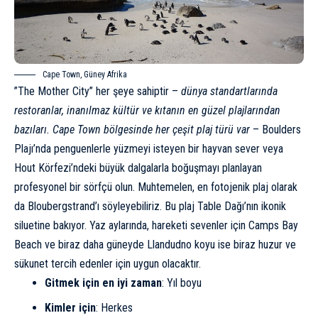
Cape Town, Güney Afrika
”The Mother City” her şeye sahiptir –
dünya standartlarında
restoranlar, inanılmaz kültür ve kıtanın en güzel plajlarından
bazıları. Cape Town bölgesinde her çeşit plaj türü var
– Boulders
Plajı’nda penguenlerle yüzmeyi isteyen bir hayvan sever veya
Hout Körfezi’ndeki büyük dalgalarla boğuşmayı planlayan
profesyonel bir sörfçü olun. Muhtemelen, en fotojenik plaj olarak
da Bloubergstrand’ı söyleyebiliriz. Bu plaj Table Dağı’nın ikonik
siluetine bakıyor. Yaz aylarında, hareketi sevenler için Camps Bay
Beach ve biraz daha güneyde Llandudno koyu ise biraz huzur ve
sükunet tercih edenler için uygun olacaktır.
Gitmek için en iyi zaman
: Yıl boyu
Kimler için
: Herkes