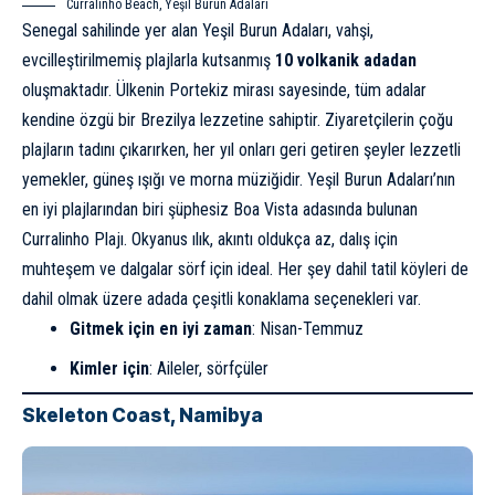
Curralinho Beach, Yeşil Burun Adaları
Senegal sahilinde yer alan Yeşil Burun Adaları, vahşi,
evcilleştirilmemiş plajlarla kutsanmış
10 volkanik adadan
oluşmaktadır. Ülkenin Portekiz mirası sayesinde, tüm adalar
kendine özgü bir Brezilya lezzetine sahiptir. Ziyaretçilerin çoğu
plajların tadını çıkarırken, her yıl onları geri getiren şeyler lezzetli
yemekler, güneş ışığı ve morna müziğidir. Yeşil Burun Adaları’nın
en iyi plajlarından biri şüphesiz Boa Vista adasında bulunan
Curralinho Plajı. Okyanus ılık, akıntı oldukça az, dalış için
muhteşem ve dalgalar sörf için ideal. Her şey dahil tatil köyleri de
dahil olmak üzere adada çeşitli konaklama seçenekleri var.
Gitmek için en iyi zaman
: Nisan-Temmuz
Kimler için
: Aileler, sörfçüler
Skeleton Coast, Namibya