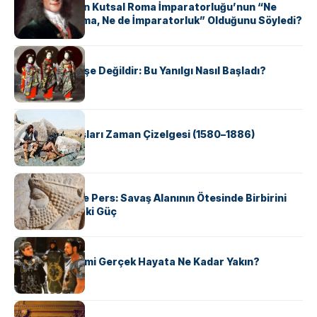
Voltaire Neden Kutsal Roma İmparatorluğu’nun “Ne
Kutsal, Ne Roma, Ne de İmparatorluk” Olduğunu Söyledi?
KÜLTÜR
Geyşalar Fahişe Değildir: Bu Yanılgı Nasıl Başladı?
KÜLTÜR
Apache Savaşları Zaman Çizelgesi (1580–1886)
KÜLTÜR
Antik Yunan ve Pers: Savaş Alanının Ötesinde Birbirini
Şekillendiren İki Güç
KÜLTÜR
‘Gladiator’ Filmi Gerçek Hayata Ne Kadar Yakın?
KÜLTÜR