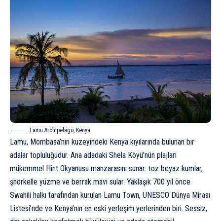
Lamu Archipelago, Kenya
Lamu, Mombasa’nın kuzeyindeki Kenya kıyılarında bulunan bir
adalar topluluğudur. Ana adadaki Shela Köyü’nün plajları
mükemmel Hint Okyanusu manzarasını sunar: toz beyaz kumlar,
şnorkelle yüzme ve berrak mavi sular. Yaklaşık 700 yıl önce
Swahili halkı tarafından kurulan Lamu Town, UNESCO Dünya Mirası
Listesi’nde ve Kenya’nın en eski yerleşim yerlerinden biri. Sessiz,