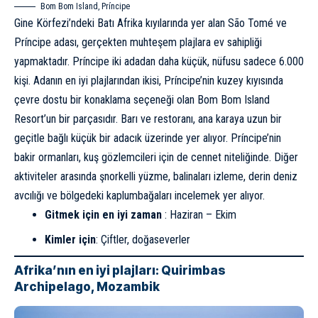
Bom Bom Island, Príncipe
Gine Körfezi’ndeki Batı Afrika kıyılarında yer alan São Tomé ve
Príncipe adası, gerçekten muhteşem plajlara ev sahipliği
yapmaktadır. Príncipe iki adadan daha küçük, nüfusu sadece 6.000
kişi. Adanın en iyi plajlarından ikisi, Príncipe’nin kuzey kıyısında
çevre dostu bir konaklama seçeneği olan
Bom Bom Island
Resort’un
bir parçasıdır. Barı ve restoranı, ana karaya uzun bir
geçitle bağlı küçük bir adacık üzerinde yer alıyor. Príncipe’nin
bakir ormanları, kuş gözlemcileri için de cennet niteliğinde. Diğer
aktiviteler arasında şnorkelli yüzme, balinaları izleme, derin deniz
avcılığı ve bölgedeki kaplumbağaları incelemek yer alıyor.
Gitmek için en iyi zaman
: Haziran – Ekim
Kimler için
: Çiftler, doğaseverler
Afrika’nın en iyi plajları: Quirimbas
Archipelago, Mozambik