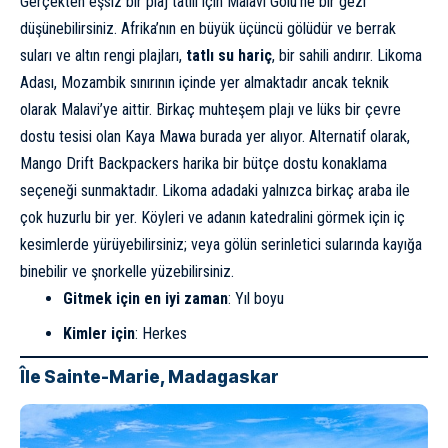
Gerçekten eşsiz bir plaj tatili için Malavi Gölü’ne bir gezi
düşünebilirsiniz. Afrika’nın en büyük üçüncü gölüdür ve berrak
suları ve altın rengi plajları,
tatlı su hariç
, bir sahili andırır. Likoma
Adası, Mozambik sınırının içinde yer almaktadır ancak teknik
olarak Malavi’ye aittir. Birkaç muhteşem plajı ve lüks bir çevre
dostu tesisi olan
Kaya Mawa
burada yer alıyor. Alternatif olarak,
Mango Drift Backpackers harika bir bütçe dostu konaklama
seçeneği sunmaktadır. Likoma adadaki yalnızca birkaç araba ile
çok huzurlu bir yer. Köyleri ve adanın katedralini görmek için iç
kesimlerde yürüyebilirsiniz; veya gölün serinletici sularında kayığa
binebilir ve şnorkelle yüzebilirsiniz.
Gitmek için en iyi zaman
: Yıl boyu
Kimler için
: Herkes
Île Sainte-Marie, Madagaskar