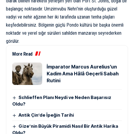
olarak bilinen hareketli yerleşim yeri olan Port St. Johns, doğal bir
başlangıç noktasıdır. Umzimvubu Nehri’nin oluşturduğu güzel
vadiyi ve nehir ağzının her iki tarafında uzanan tenha plajları
keşfedebilirsiniz. Bölgenin güçlü Pondo kültürü bir başka önemli
noktadır ve yerel sığır sürüleri sahilden manzarayı seyrederken
görülür.
More Read
İmparator Marcus Aurelius’un
Kadim Ama Hâlâ Geçerli Sabah
Rutini
Schlieffen Planı Neydi ve Neden Başarısız
Oldu?
Antik Çin’de İpeğin Tarihi
Gize’nin Büyük Piramidi Nasıl Bir Antik Harika
Oldu?