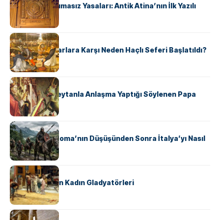
Draco’nun Acımasız Yasaları: Antik Atina’nın İlk Yazılı
Hukuk Kodu
KÜLTÜR
Avrupalı ​​Katharlara Karşı Neden Haçlı Seferi Başlatıldı?
KÜLTÜR
II. Silvester: Şeytanla Anlaşma Yaptığı Söylenen Papa
KÜLTÜR
Ostrogotlar Roma’nın Düşüşünden Sonra İtalya’yı Nasıl
Ele Geçirdi?
KÜLTÜR
Antik Roma’nın Kadın Gladyatörleri
KÜLTÜR