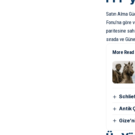
Satın Alma Güc
Fonu’na göre v
paritesine sahi
sırada ve Güne
More Read
Schlie
Antik Ç
Gize’n