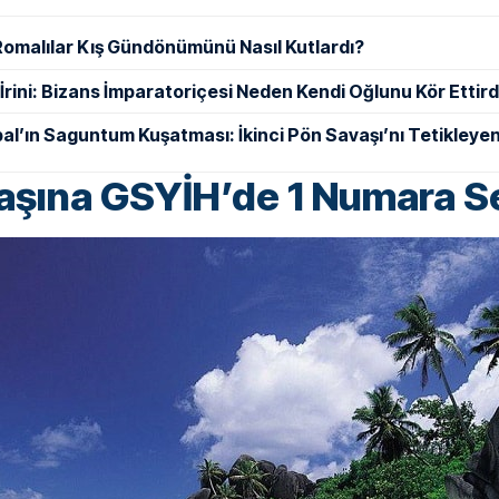
Romalılar Kış Gündönümünü Nasıl Kutlardı?
ı İrini: Bizans İmparatoriçesi Neden Kendi Oğlunu Kör Ettird
al’ın Saguntum Kuşatması: İkinci Pön Savaşı’nı Tetikleyen
Başına GSYİH’de 1 Numara S