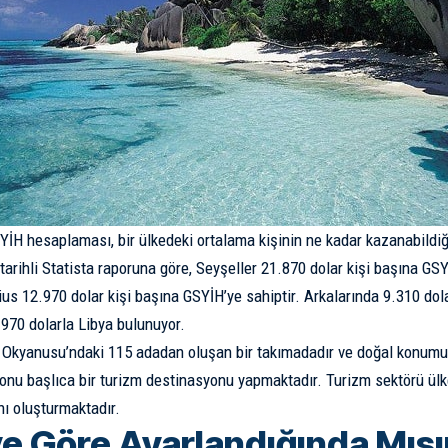
YİH hesaplaması, bir ülkedeki ortalama kişinin ne kadar kazanabildiğ
rihli Statista raporuna göre, Seyşeller 21.870 dolar kişi başına GSYİ
tius 12.970 dolar kişi başına GSYİH’ye sahiptir. Arkalarında 9.310 dol
970 dolarla Libya bulunuyor.
t Okyanusu’ndaki 115 adadan oluşan bir takımadadır ve doğal konumu 
 onu başlıca bir turizm destinasyonu yapmaktadır. Turizm sektörü ülk
nı oluşturmaktadır.
e Göre Ayarlandığında Mısır