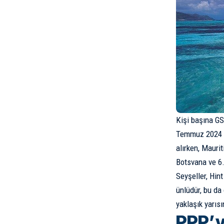
Kişi başına GS
Temmuz 2024 ta
alırken, Mauri
Botsvana ve 6.
Seyşeller, Hin
ünlüdür, bu da
yaklaşık yarısı
PPP’y