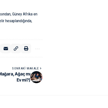
ısından, Güney Afrika en
elir hesaplandığında,
SONRAKI MAKALE
Mağara, Ağaç mı
Ev mi?)