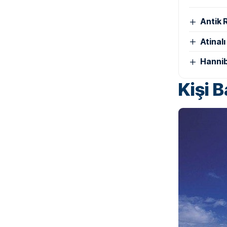
Antik 
Atinal
Hannib
Kişi 