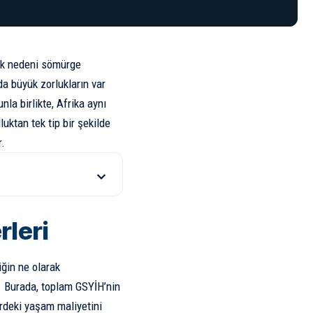
çok nedeni sömürge
da büyük zorlukların var
la birlikte, Afrika aynı
uktan tek tip bir şekilde
r.
rleri
iğin ne olarak
. Burada, toplam GSYİH’nin
lerdeki yaşam maliyetini