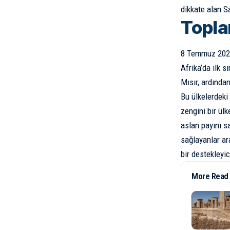
dikkate alan S
Topla
8 Temmuz 2024
Afrika’da ilk 
Mısır, ardından
Bu ülkelerdeki
zengini bir ülk
aslan payını s
sağlayanlar ar
bir destekleyic
More Read