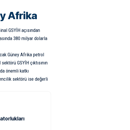
y Afrika
minal GSYİH açısından
kasında 380 milyar dolarla
ncak Güney Afrika petrol
l sektörü GSYİH çıktısının
 da önemli katkı
cilik sektörü ise değerli
atorlukları