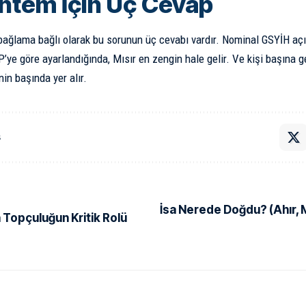
ntem İçin Üç Cevap
bağlama bağlı olarak bu sorunun üç cevabı vardır. Nominal GSYİH aç
P’ye göre ayarlandığında, Mısır en zengin hale gelir. Ve kişi başına g
nin başında yer alır.
ş
İsa Nerede Doğdu? (Ahır, 
 Topçuluğun Kritik Rolü