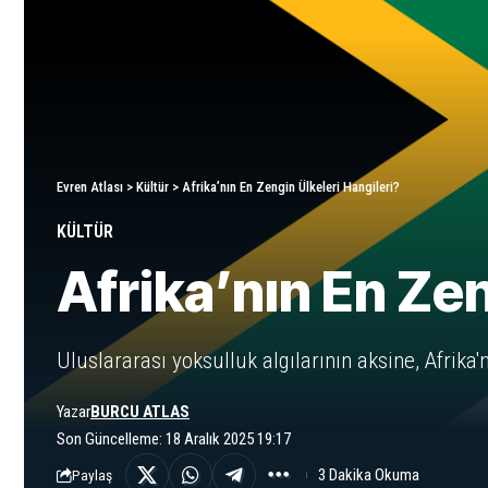
Evren Atlası
>
Kültür
>
Afrika’nın En Zengin Ülkeleri Hangileri?
KÜLTÜR
Afrika’nın En Zen
Uluslararası yoksulluk algılarının aksine, Afrika'
Yazar
BURCU ATLAS
Son Güncelleme: 18 Aralık 2025 19:17
3 Dakika Okuma
Paylaş