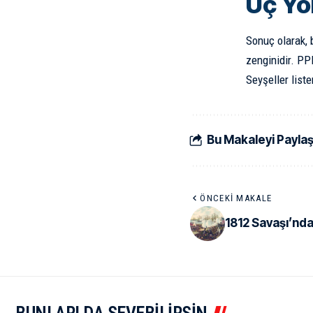
Üç Yö
Sonuç olarak, 
zenginidir. PP
Seyşeller liste
Bu Makaleyi Payla
ÖNCEKI MAKALE
1812 Savaşı’nda
BUNLARI DA SEVEBİLİRSİN