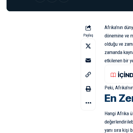
Afrika’nın dün
dönemine ve mo
Paylaş
olduğu ve zama
zamanda kaynak
etkilenen bir 
İÇİN
Peki, Afrika’nı
En Zen
Hangi Afrika ül
değerlendirile
yanı sıra kişi 