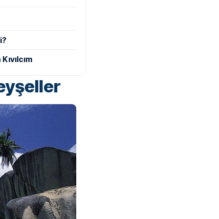
i?
 Kıvılcım
eyşeller