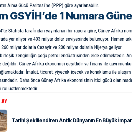
atın Alma Gücü Paritesi’ne (PPP) göre ayarlanabilir.
m GSYİH’de 1 Numara Güne
’te Statista tarafından
yayınlanan
bir rapora göre, Güney Afrika no
sırada yer alıyor ve 403 milyar dolar seviyesinde bulunuyor. Hemen ar
 260 milyar dolarla Cezayir ve 200 milyar dolarla Nijerya geliyor.
 birleşik zenginliğin çoğu petrol endüstrisinden elde edilmektedir. A
e değildir. Güney Afrika ekonomisi çeşitlidir ve finans ile gayrimenku
ağlamaktadır. İmalat, ticaret, yiyecek-içecek ve konaklama ile ulaşım
asındadır. Daha önce Güney Afrika ekonomisinin itici gücü olan maden
i rol üstlenmektedir.
Tarihi Şekillendiren Antik Dünyanın En Büyük İmpar