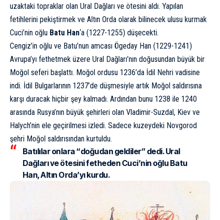
uzaktaki topraklar olan Ural Dağları ve ötesini aldı. Yapılan
fetihlerini ​​pekiştirmek ve Altın Orda olarak bilinecek ulusu kurmak
Cuci’nin oğlu
Batu Han
‘a (1227-1255) düşecekti.
Cengiz’in oğlu ve Batu’nun amcası Ögeday Han (1229-1241)
Avrupa’yı fethetmek üzere Ural Dağları’nın doğusundan büyük bir
Moğol seferi başlattı. Moğol ordusu 1236’da İdil Nehri vadisine
indi. İdil Bulgarlarının 1237’de düşmesiyle artık Moğol saldırısına
karşı duracak hiçbir şey kalmadı. Ardından bunu 1238 ile 1240
arasında Rusya’nın büyük şehirleri olan Vladimir-Suzdal, Kiev ve
Halych’nin ele geçirilmesi izledi. Sadece kuzeydeki Novgorod
şehri Moğol saldırısından kurtuldu.
Batılılar onlara “doğudan geldiler” dedi. Ural
Dağları ve ötesini fetheden Cuci’nin oğlu Batu
Han, Altın Orda’yı kurdu.