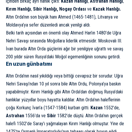
içinden birkaç ayrı hanlık çıktı:
Kazan Hanlığı
,
Astrahan Hanlığı
,
Kırım Hanlığı
,
Sibir Hanlığı, Nogay Ordası
ve
Kazak Hanlığı.
Altın Orda’nın son büyük hanı Ahmed (1465-1481), Litvanya ve
Moldavya’ya sefer düzenledi ancak yenilgi aldı.
Belki tarih açısından en önemli olay Ahmed Han’ın 1480’de Uğra
Nehri Savaşı sırasında Moğollara liderlik etmesidir. Moskovalı III.
İvan burada Altın Orda güçlerini ağır bir yenilgiye uğrattı ve savaş
200 yıldır süren Rusya’daki Moğol egemenliğinin sonunu getirdi.
En uzun günbatımı
Altın Orda’nın nasıl yıkıldığı veya bittiği cevapsız bir sorudur. Uğra
Nehri Savaşı’ndan 10 yıl sonra bile Altın Ordu, Polonya’ya baskın
yapabilmiştir. Kırım Hanlığı gibi Altın Orda’dan doğmuş Rusya’daki
hanlıklar yüzyıllar boyu hayatta kaldılar. Altın Orda’nın haleflerinin
çoğu Korkunç İvan’a (1547-1584) kurban gitti.
Kazan
1552’de,
Astrahan
1556’da ve
Sibir
1582’de düştü. Altın Orda’nın gerçek
halefi 1502’de Saray’ı yağmalayan Kırım Hanlığı olmuştur. Yine de
1475’te Osmanlı İmparatorluğu’nun tebaası olarak boyun eğdi.