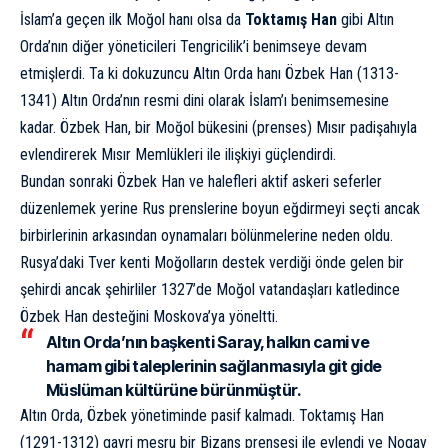
İslam’a geçen ilk Moğol hanı olsa da
Toktamış Han
gibi Altın
Orda’nın diğer yöneticileri Tengricilik’i benimseye devam
etmişlerdi. Ta ki dokuzuncu Altın Orda hanı Özbek Han (1313-
1341) Altın Orda’nın resmi dini olarak İslam’ı benimsemesine
kadar. Özbek Han, bir Moğol bükesini (prenses) Mısır padişahıyla
evlendirerek Mısır Memlükleri ile ilişkiyi güçlendirdi.
Bundan sonraki Özbek Han ve halefleri aktif askeri seferler
düzenlemek yerine Rus prenslerine boyun eğdirmeyi seçti ancak
birbirlerinin arkasından oynamaları bölünmelerine neden oldu.
Rusya’daki Tver kenti Moğolların destek verdiği önde gelen bir
şehirdi ancak şehirliler 1327’de Moğol vatandaşları katledince
Özbek Han desteğini Moskova’ya yöneltti.
Altın Orda’nın başkenti Saray, halkın cami ve
hamam gibi taleplerinin sağlanmasıyla git gide
Müslüman kültürüne bürünmüştür.
Altın Orda, Özbek yönetiminde pasif kalmadı. Toktamış Han
(1291-1312) gayri meşru bir Bizans prensesi ile evlendi ve Nogay