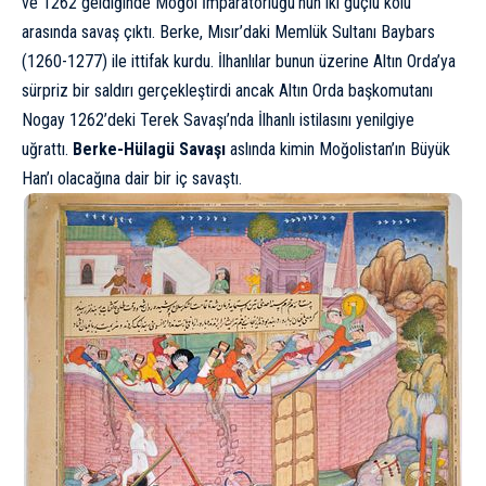
ve 1262 geldiğinde Moğol İmparatorluğu’nun iki güçlü kolu
arasında savaş çıktı. Berke, Mısır’daki Memlük Sultanı Baybars
(1260-1277) ile ittifak kurdu. İlhanlılar bunun üzerine Altın Orda’ya
sürpriz bir saldırı gerçekleştirdi ancak Altın Orda başkomutanı
Nogay 1262’deki Terek Savaşı’nda İlhanlı istilasını yenilgiye
uğrattı.
Berke-Hülagü Savaşı
aslında kimin Moğolistan’ın Büyük
Han’ı olacağına dair bir iç savaştı.