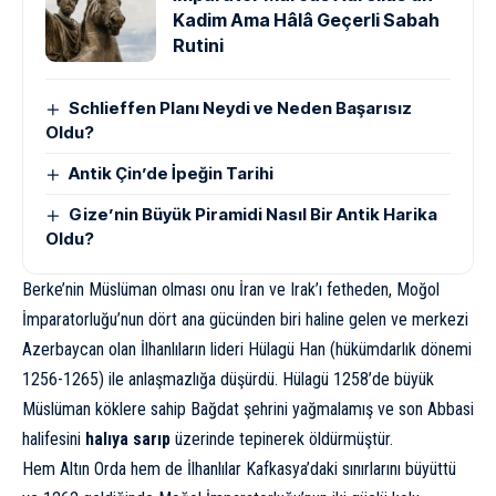
Kadim Ama Hâlâ Geçerli Sabah
Rutini
Schlieffen Planı Neydi ve Neden Başarısız
Oldu?
Antik Çin’de İpeğin Tarihi
Gize’nin Büyük Piramidi Nasıl Bir Antik Harika
Oldu?
Berke’nin Müslüman olması onu İran ve Irak’ı fetheden, Moğol
İmparatorluğu’nun dört ana gücünden biri haline gelen ve merkezi
Azerbaycan olan İlhanlıların lideri Hülagü Han (hükümdarlık dönemi
1256-1265) ile anlaşmazlığa düşürdü. Hülagü 1258’de büyük
Müslüman köklere sahip Bağdat şehrini yağmalamış ve son Abbasi
halifesini
halıya sarıp
üzerinde tepinerek öldürmüştür.
Hem Altın Orda hem de İlhanlılar Kafkasya’daki sınırlarını büyüttü