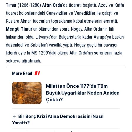
Timur (1266-1280)
Altın Orda
‘da ticareti başlattı. Azov ve Kaffa
ticaret kolonilerindeki Cenevizliler ve Venedikliler ile çalıştı ve
Ruslara Alman tüccarları topraklarına kabul etmelerini emretti.
Mengü Timur
‘un ölümünden sonra Nogay, Altın Orda’nın fiili
hükümdarı oldu. Litvanya’dan Bulgaristan’a kadar Avrupa’ya baskın
düzenledi ve Sırbistan’ı vasallık yaptı. Nogay güçlü bir savaşçı
liderdi öyle ki MS 1299’daki ölümü Altın Orda’nın seferlerini fazla
sekteye uğratmadı.
More Read
Milattan Önce 1177’de Tüm
Büyük Uygarlıklar Neden Aniden
Çöktü?
Bir Borç Krizi Atina Demokrasisini Nasıl
Yarattı?