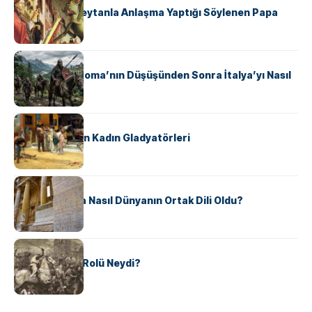
II. Silvester: Şeytanla Anlaşma Yaptığı Söylenen Papa
KÜLTÜR
Ostrogotlar Roma’nın Düşüşünden Sonra İtalya’yı Nasıl
Ele Geçirdi?
KÜLTÜR
Antik Roma’nın Kadın Gladyatörleri
KÜLTÜR
Antik Yunanca Nasıl Dünyanın Ortak Dili Oldu?
KÜLTÜR
Valdensler’in Rolü Neydi?