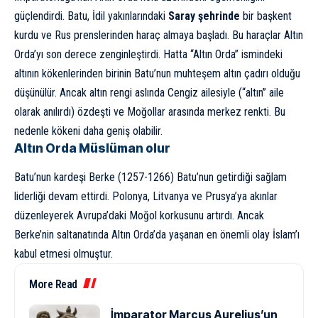
güçlendirdi. Batu, İdil yakınlarındaki
Saray şehrinde
bir başkent
kurdu ve Rus prenslerinden haraç almaya başladı. Bu haraçlar Altın
Orda’yı son derece zenginleştirdi. Hatta “Altın Orda” ismindeki
altının kökenlerinden birinin Batu’nun muhteşem altın çadırı olduğu
düşünülür. Ancak altın rengi aslında Cengiz ailesiyle (“altın” aile
olarak anılırdı) özdeşti ve Moğollar arasında merkez renkti. Bu
nedenle kökeni daha geniş olabilir.
Altın Orda Müslüman olur
Batu’nun kardeşi Berke (1257-1266) Batu’nun getirdiği sağlam
liderliği devam ettirdi. Polonya, Litvanya ve Prusya’ya akınlar
düzenleyerek Avrupa’daki Moğol korkusunu artırdı. Ancak
Berke’nin saltanatında Altın Orda’da yaşanan en önemli olay İslam’ı
kabul etmesi olmuştur.
More Read
İmparator Marcus Aurelius’un