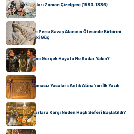
Apache Savaşları Zaman Çizelgesi (1580–1886)
KÜLTÜR
Antik Yunan ve Pers: Savaş Alanının Ötesinde Birbirini
Şekillendiren İki Güç
KÜLTÜR
‘Gladiator’ Filmi Gerçek Hayata Ne Kadar Yakın?
KÜLTÜR
Draco’nun Acımasız Yasaları: Antik Atina’nın İlk Yazılı
Hukuk Kodu
KÜLTÜR
Avrupalı ​​Katharlara Karşı Neden Haçlı Seferi Başlatıldı?
KÜLTÜR