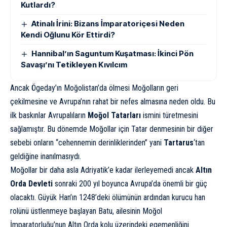
Kutlardı?
Atinalı İrini: Bizans İmparatoriçesi Neden
Kendi Oğlunu Kör Ettirdi?
Hannibal’ın Saguntum Kuşatması: İkinci Pön
Savaşı’nı Tetikleyen Kıvılcım
Ancak Ögeday’ın Moğolistan’da ölmesi Moğolların geri
çekilmesine ve Avrupa’nın rahat bir nefes almasına neden oldu. Bu
ilk baskınlar Avrupalıların
Moğol Tatarları
ismini türetmesini
sağlamıştır. Bu dönemde Moğollar için Tatar denmesinin bir diğer
sebebi onların “cehennemin derinliklerinden” yani
Tartarus
‘tan
geldiğine inanılmasıydı.
Moğollar bir daha asla Adriyatik’e kadar ilerleyemedi ancak
Altın
Orda Devleti
sonraki 200 yıl boyunca Avrupa’da önemli bir güç
olacaktı. Güyük Han’ın 1248’deki ölümünün ardından kurucu han
rolünü üstlenmeye başlayan Batu, ailesinin Moğol
İmparatorluğu’nun Altın Orda kolu üzerindeki egemenliğini