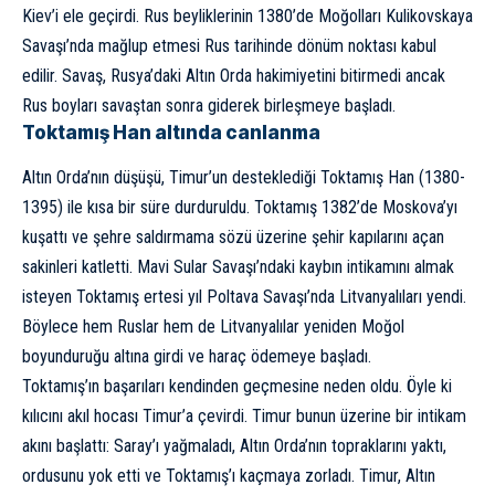
Kiev’i ele geçirdi. Rus beyliklerinin 1380’de Moğolları Kulikovskaya
Savaşı’nda mağlup etmesi Rus tarihinde dönüm noktası kabul
edilir. Savaş, Rusya’daki Altın Orda hakimiyetini bitirmedi ancak
Rus boyları savaştan sonra giderek birleşmeye başladı.
Toktamış Han altında canlanma
Altın Orda’nın düşüşü, Timur’un desteklediği Toktamış Han (1380-
1395) ile kısa bir süre durduruldu. Toktamış 1382’de Moskova’yı
kuşattı ve şehre saldırmama sözü üzerine şehir kapılarını açan
sakinleri katletti. Mavi Sular Savaşı’ndaki kaybın intikamını almak
isteyen Toktamış ertesi yıl Poltava Savaşı’nda Litvanyalıları yendi.
Böylece hem Ruslar hem de Litvanyalılar yeniden Moğol
boyunduruğu altına girdi ve haraç ödemeye başladı.
Toktamış’ın başarıları kendinden geçmesine neden oldu. Öyle ki
kılıcını akıl hocası Timur’a çevirdi. Timur bunun üzerine bir intikam
akını başlattı: Saray’ı yağmaladı, Altın Orda’nın topraklarını yaktı,
ordusunu yok etti ve Toktamış’ı kaçmaya zorladı. Timur, Altın