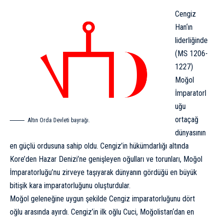
Cengiz
Han
‘ın
liderliğinde
(MS 1206-
1227)
Moğol
İmparatorl
uğu
ortaçağ
Altın Orda Devleti bayrağı.
dünyasının
en güçlü ordusuna sahip oldu. Cengiz’in hükümdarlığı altında
Kore’den Hazar Denizi’ne genişleyen oğulları ve torunları, Moğol
İmparatorluğu’nu zirveye taşıyarak dünyanın gördüğü en büyük
bitişik kara imparatorluğunu oluşturdular.
Moğol geleneğine uygun şekilde Cengiz imparatorluğunu dört
oğlu arasında ayırdı. Cengiz’in ilk oğlu Cuci,
Moğolistan
‘dan en