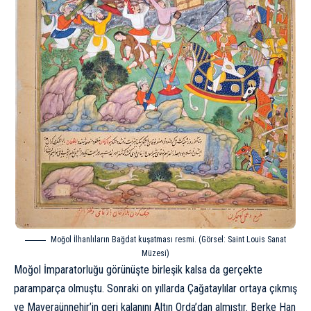
Moğol İlhanlıların Bağdat kuşatması resmi. (Görsel: Saint Louis Sanat
Müzesi)
Moğol İmparatorluğu görünüşte birleşik kalsa da gerçekte
paramparça olmuştu. Sonraki on yıllarda Çağataylılar ortaya çıkmış
ve Maveraünnehir’in geri kalanını Altın Orda’dan almıştır. Berke Han