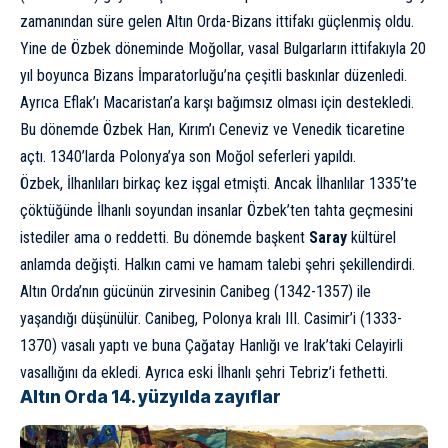
zamanından süre gelen Altın Orda-Bizans ittifakı güçlenmiş oldu.
Yine de Özbek döneminde Moğollar, vasal Bulgarların ittifakıyla 20
yıl boyunca Bizans İmparatorluğu’na çeşitli baskınlar düzenledi.
Ayrıca Eflak’ı Macaristan’a karşı bağımsız olması için destekledi.
Bu dönemde Özbek Han, Kırım’ı Ceneviz ve Venedik ticaretine
açtı. 1340’larda Polonya’ya son Moğol seferleri yapıldı.
Özbek, İlhanlıları birkaç kez işgal etmişti. Ancak İlhanlılar 1335’te
çöktüğünde İlhanlı soyundan insanlar Özbek’ten tahta geçmesini
istediler ama o reddetti. Bu dönemde başkent
Saray
kültürel
anlamda değişti. Halkın cami ve hamam talebi şehri şekillendirdi.
Altın Orda’nın gücünün zirvesinin Canibeg (1342-1357) ile
yaşandığı düşünülür. Canibeg, Polonya kralı III. Casimir’i (1333-
1370) vasalı yaptı ve buna Çağatay Hanlığı ve Irak’taki Celayirli
vasallığını da ekledi. Ayrıca eski İlhanlı şehri Tebriz’i fethetti.
Altın Orda 14. yüzyılda zayıflar