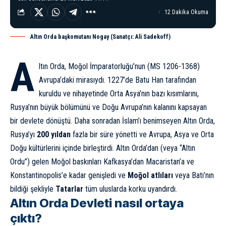
12 Dakika Okuma
Altın Orda başkomutanı Nogay (Sanatçı: Ali Sadekoff)
A
ltın Orda, Moğol İmparatorluğu’nun (MS 1206-1368)
Avrupa’daki mirasıydı. 1227’de Batu Han tarafından
kuruldu ve nihayetinde Orta Asya’nın bazı kısımlarını,
Rusya’nın büyük bölümünü ve Doğu Avrupa’nın kalanını kapsayan
bir devlete dönüştü. Daha sonradan İslam’ı benimseyen Altın Orda,
Rusya’yı
200 yıldan
fazla bir süre yönetti ve Avrupa, Asya ve Orta
Doğu kültürlerini içinde birleştirdi. Altın Orda’dan (veya “Altın
Ordu”) gelen Moğol baskınları Kafkasya’dan Macaristan’a ve
Konstantinopolis’e kadar genişledi ve
Moğol atlıları
veya Batı’nın
bildiği şekliyle
Tatarlar
tüm uluslarda korku uyandırdı.
Altın Orda Devleti nasıl ortaya
çıktı?