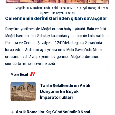
Moğolların 1238’deki Suzdal saldırısına ait MS 16. yüzyıl kronografi resmi.
(Çizim: Bilinmeyen Sanatçı)
Cehennemin derinliklerinden çıkan savaşçılar
Rusya’nın yenilmesiyle Moğol ordusu batıya yürüdü. Batu ve ünlü
Moğol başkomutanı Subutay tarafından yönetilen üç kollu saldırıda
Polonya ve Cermen Şövalyeler 1241’deki Legnica Savaşı’nda
harap edildi. Ardından aynı yıl ana ordu Mohi Savaşı’nda Macar
ordusunu ezdi. Avrupa yenilmez görünen Moğol ordusunun
önünde tamamen savunmasızdı.
More Read
Tarihi Şekillendiren Antik
Dünyanın En Büyük
İmparatorlukları
Antik Romalılar Kış Gündönümünü Nasıl