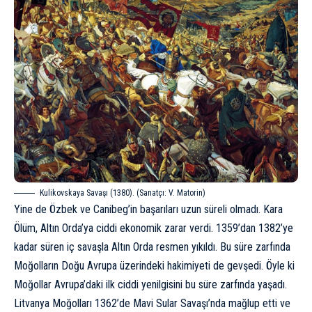
Kulikovskaya Savaşı (1380). (Sanatçı: V. Matorin)
Yine de Özbek ve Canibeg’in başarıları uzun süreli olmadı.
Kara
Ölüm
, Altın Orda’ya ciddi ekonomik zarar verdi. 1359’dan 1382’ye
kadar süren iç savaşla Altın Orda resmen yıkıldı. Bu süre zarfında
Moğolların Doğu Avrupa üzerindeki hakimiyeti de gevşedi. Öyle ki
Moğollar Avrupa’daki ilk ciddi yenilgisini bu süre zarfında yaşadı.
Litvanya Moğolları 1362’de Mavi Sular Savaşı’nda mağlup etti ve