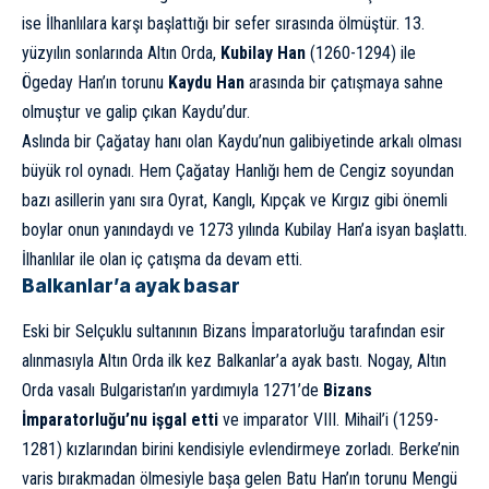
ise İlhanlılara karşı başlattığı bir sefer sırasında ölmüştür. 13.
yüzyılın sonlarında Altın Orda,
Kubilay Han
(1260-1294) ile
Ögeday Han’ın torunu
Kaydu Han
arasında bir çatışmaya sahne
olmuştur ve galip çıkan Kaydu’dur.
Aslında bir Çağatay hanı olan Kaydu’nun galibiyetinde arkalı olması
büyük rol oynadı. Hem Çağatay Hanlığı hem de Cengiz soyundan
bazı asillerin yanı sıra Oyrat, Kanglı, Kıpçak ve Kırgız gibi önemli
boylar onun yanındaydı ve 1273 yılında Kubilay Han’a isyan başlattı.
İlhanlılar ile olan iç çatışma da devam etti.
Balkanlar’a ayak basar
Eski bir Selçuklu sultanının Bizans İmparatorluğu tarafından esir
alınmasıyla Altın Orda ilk kez Balkanlar’a ayak bastı. Nogay, Altın
Orda vasalı Bulgaristan’ın yardımıyla 1271’de
Bizans
İmparatorluğu’nu işgal etti
ve imparator VIII. Mihail’i (1259-
1281) kızlarından birini kendisiyle evlendirmeye zorladı. Berke’nin
varis bırakmadan ölmesiyle başa gelen Batu Han’ın torunu Mengü