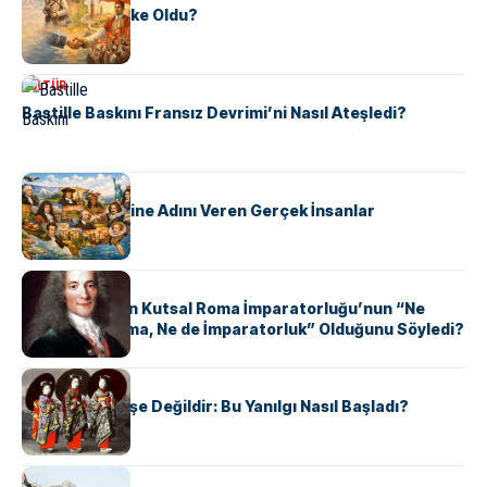
Tunus Nasıl Ülke Oldu?
KÜLTÜR
Bastille Baskını Fransız Devrimi’ni Nasıl Ateşledi?
KÜLTÜR
ABD Eyaletlerine Adını Veren Gerçek İnsanlar
KÜLTÜR
Voltaire Neden Kutsal Roma İmparatorluğu’nun “Ne
Kutsal, Ne Roma, Ne de İmparatorluk” Olduğunu Söyledi?
KÜLTÜR
Geyşalar Fahişe Değildir: Bu Yanılgı Nasıl Başladı?
KÜLTÜR