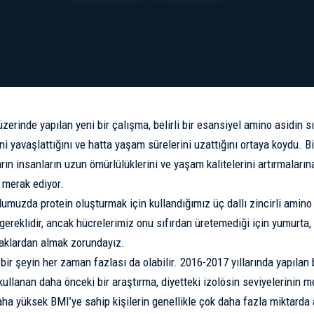
üzerinde yapılan yeni bir çalışma, belirli bir esansiyel amino asidin s
ini yavaşlattığını ve hatta yaşam sürelerini uzattığını ortaya koydu. B
rın insanların uzun ömürlülüklerini ve yaşam kalitelerini artırmaların
 merak ediyor.
dumuzda protein oluşturmak için kullandığımız üç dallı zincirli amino 
gereklidir, ancak hücrelerimiz onu sıfırdan üretemediği için yumurta, 
naklardan almak zorundayız.
bir şeyin her zaman fazlası da olabilir. 2016-2017 yıllarında yapılan 
 kullanan daha önceki bir araştırma, diyetteki izolösin seviyelerinin m
ha yüksek BMI’ye sahip kişilerin genellikle çok daha fazla miktarda a