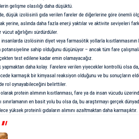
lerin gelişme olasılığı daha düşüktü.
lde, düşük izolösinli gıda verilen fareler de diğerlerine göre önemli öl
ak yerine, aslında daha fazla enerji yaktılar ve aktivite seviyeleri f
 vücut ağırlığını sürdürdüler.
, insanlarda izolösinin diyet veya farmasötik yollarla kısıtlanmasının
a potansiyeline sahip olduğunu düşünüyor – ancak tüm fare çalışmala
çekten test edilene kadar emin olamayacağız.
yapmaktan daha kolay. Farelere verilen yiyecekler kontrollü olsa da, 
cede karmaşık bir kimyasal reaksiyon olduğunu ve bu sonuçların eld
de rol oynayabileceğini belirttiler.
olarak protein alımının kısıtlanması, fare ya da insan vücudu üzerinde
nı sınırlamanın en basit yolu bu olsa da, bu araştırmayı gerçek dünyad
ece yüksek proteinli gıdaların alımını azaltmaktan daha karmaşıktır.