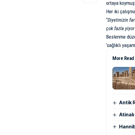
ortaya koymuş
Her iki çalış
“
Diyetinizin fa
çok fazla yiyor
Beslenme düzen
‘sağlıklı yaşa
More Read
Antik 
Atinal
Hannib