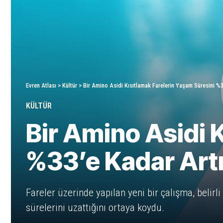
Evren Atlası
>
Kültür
>
Bir Amino Asidi Kısıtlamak Farelerin Yaşam Süresini %3
KÜLTÜR
Bir Amino Asidi 
%33’e Kadar Artı
Fareler üzerinde yapılan yeni bir çalışma, belirli
sürelerini uzattığını ortaya koydu.