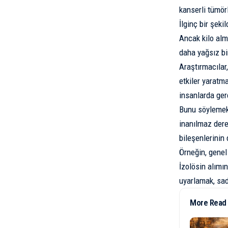
kanserli tümör
İlginç bir şeki
Ancak kilo alm
daha yağsız bir
Araştırmacılar
etkiler yaratm
insanlarda ger
Bunu söylemek 
inanılmaz dere
bileşenlerinin 
Örneğin, genel 
İzolösin alımı
uyarlamak, sad
More Read