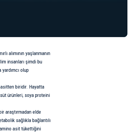
ınırlı alımının yaşlanmanın
ilim insanları şimdi bu
a yardımcı olup
asitten biridir. Hayatta
süt ürünleri, soya proteini
bir
araştırmadan
elde
etabolik sağlıkla bağlantılı
mino asit tükettiğini