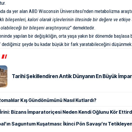
tur.
mada da yer alan ABD Wisconsin Üniversitesi’nden metabolizma araşt
rklı bileşenleri, kalori olarak işlevlerinin ötesinde bir değere ve etkiye
 olabileceği bir bileşeni araştırıyoruz
”
demektedir
.
inde yapılan bir değişikliğin, orta yaşa yakın bir dönemde başlasa 
m’ dediğimiz şeyde bu kadar büyük bir fark yaratabileceğini düşünmek 
Tarihi Şekillendiren Antik Dünyanın En Büyük İmpar
Romalılar Kış Gündönümünü Nasıl Kutlardı?
ı İrini: Bizans İmparatoriçesi Neden Kendi Oğlunu Kör Ettird
al’ın Saguntum Kuşatması: İkinci Pön Savaşı’nı Tetikleyen