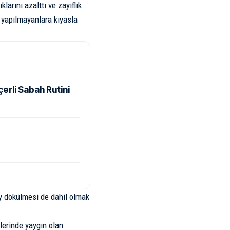
klarını azalttı ve zayıflık
ı yapılmayanlara kıyasla
rli Sabah Rutini
tüy dökülmesi de dahil olmak
lerinde yaygın olan