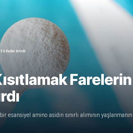
3’e Kadar Artırdı
Kısıtlamak Fareleri
rdı
 bir esansiyel amino asidin sınırlı alımının yaşlanmanın