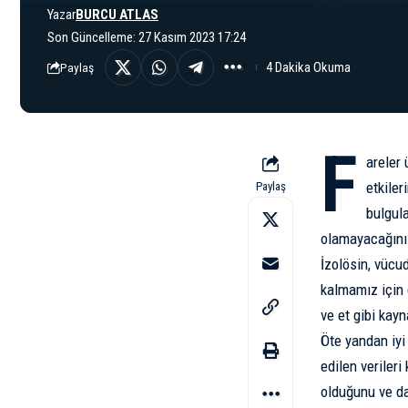
Yazar
BURCU ATLAS
Son Güncelleme: 27 Kasım 2023 17:24
4 Dakika Okuma
Paylaş
F
areler 
etkiler
Paylaş
bulgula
olamayacağını
İzolösin, vücu
kalmamız için 
ve et gibi kay
Öte yandan iyi 
edilen verileri
olduğunu ve da