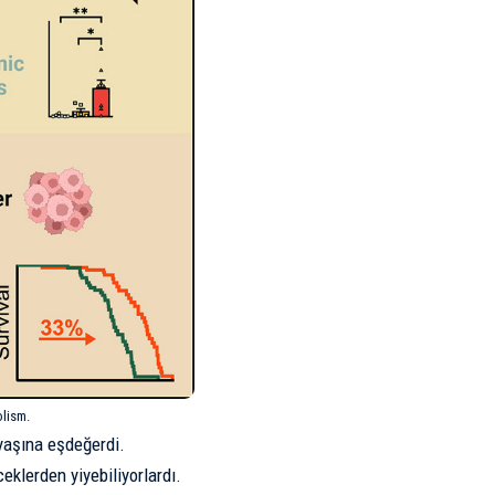
olism
.
 yaşına eşdeğerdi.
ceklerden yiyebiliyorlardı.