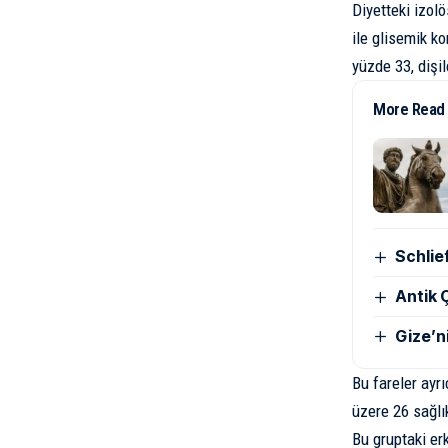
Diyetteki izolö
ile glisemik k
yüzde 33, dişil
More Read
Schlie
Antik Ç
Gize’n
Bu fareler ayrı
üzere 26 sağlı
Bu gruptaki er