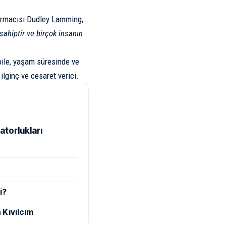
ırmacısı Dudley Lamming,
 sahiptir ve birçok insanın
bile, yaşam süresinde ve
ilginç ve cesaret verici.
atorlukları
i?
 Kıvılcım