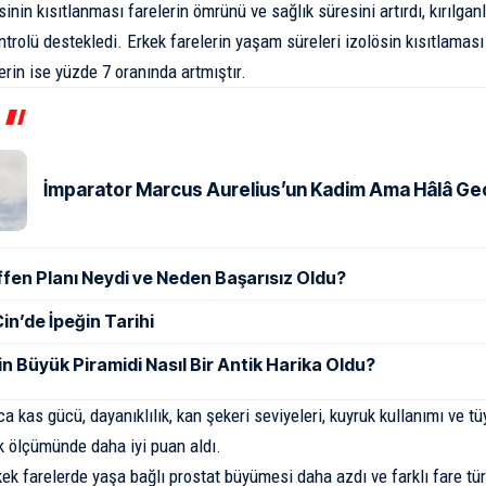
sinin kısıtlanması farelerin ömrünü ve sağlık süresini artırdı, kırılganlı
ontrolü destekledi. Erkek farelerin yaşam süreleri izolösin kısıtlamas
erin ise yüzde 7 oranında artmıştır.
İmparator Marcus Aurelius’un Kadim Ama Hâlâ Geçe
ffen Planı Neydi ve Neden Başarısız Oldu?
in’de İpeğin Tarihi
in Büyük Piramidi Nasıl Bir Antik Harika Oldu?
ca kas gücü, dayanıklılık, kan şekeri seviyeleri, kuyruk kullanımı ve 
k ölçümünde daha iyi puan aldı.
kek farelerde yaşa bağlı prostat büyümesi daha azdı ve farklı fare tür