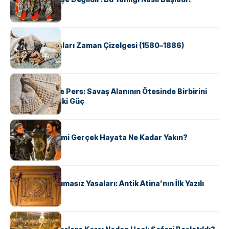
KÜLTÜR
Apache Savaşları Zaman Çizelgesi (1580–1886)
KÜLTÜR
Antik Yunan ve Pers: Savaş Alanının Ötesinde Birbirini
Şekillendiren İki Güç
KÜLTÜR
‘Gladiator’ Filmi Gerçek Hayata Ne Kadar Yakın?
KÜLTÜR
Draco’nun Acımasız Yasaları: Antik Atina’nın İlk Yazılı
Hukuk Kodu
KÜLTÜR