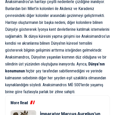
Anaksimandros’un haritayı çeşitli nedenlerle çizdiğine inanılıyor.
Bunlardan biri Milet’in kolonileri ile Akdeniz ve Karadeniz
çevresindeki diğer koloniler arasındaki gezinmeyi geliştirmekti.
Haritayı oluşturmanın bir başka nedeni, diğer kolonilere bilinen
Dünya’yı göstererek İyonya kent devletlerine katılmak istemelerini
sağlamaktı. İlk dünya küresini yapma girişimi ise Anaksimandros’un
kendisi ve akranlarına bilinen Dünya’nın küresel temsilini
göstererek bilginin gelişimini arttırma isteğinden gelmektedir.
Anaksimandros, Dünya’nın yaşanılan kısmının düz olduğuna ve bir
silindirin üst yüzünden oluştuğuna inanıyordu. Ayrıca,
Dünya’nın
konumunun
hiçbir şey tarafından sabitlenmediğini ve yerinde
kalmasının sebebinin diğer her şeyden eşit uzaklıkta olmasından
kaynaklandığını söyledi. Anaksimandros MÖ 500’lerde yaşamış
birine göre fazlasıyla parlak bir zihne sahipti.
More Read
İmparator Marcus Aurelius’un