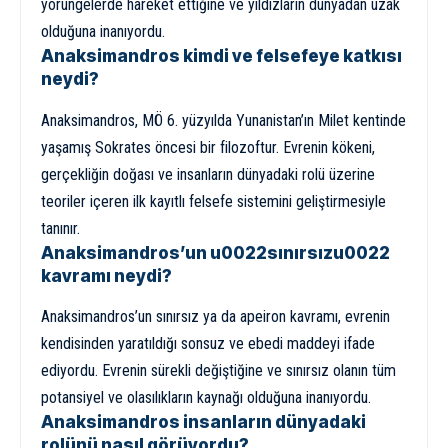
yörüngelerde hareket ettiğine ve yıldızların dünyadan uzak
olduğuna inanıyordu.
Anaksimandros kimdi ve felsefeye katkısı
neydi?
Anaksimandros, MÖ 6. yüzyılda Yunanistan’ın Milet kentinde
yaşamış Sokrates öncesi bir filozoftur. Evrenin kökeni,
gerçekliğin doğası ve insanların dünyadaki rolü üzerine
teoriler içeren ilk kayıtlı felsefe sistemini geliştirmesiyle
tanınır.
Anaksimandros’un u0022sınırsızu0022
kavramı neydi?
Anaksimandros’un sınırsız ya da apeiron kavramı, evrenin
kendisinden yaratıldığı sonsuz ve ebedi maddeyi ifade
ediyordu. Evrenin sürekli değiştiğine ve sınırsız olanın tüm
potansiyel ve olasılıkların kaynağı olduğuna inanıyordu.
Anaksimandros insanların dünyadaki
rolünü nasıl görüyordu?