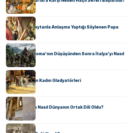
Avrupalı ​​Katharlara Karşı Neden Haçlı Seferi Başlatıldı?
KÜLTÜR
II. Silvester: Şeytanla Anlaşma Yaptığı Söylenen Papa
KÜLTÜR
Ostrogotlar Roma’nın Düşüşünden Sonra İtalya’yı Nasıl
Ele Geçirdi?
KÜLTÜR
Antik Roma’nın Kadın Gladyatörleri
KÜLTÜR
Antik Yunanca Nasıl Dünyanın Ortak Dili Oldu?
KÜLTÜR