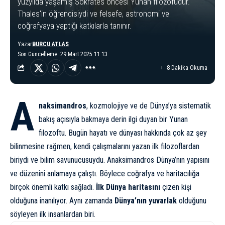
yüzyılda yaşamış Sokrates öncesi Yunan filozofudur.
Thales'in öğrencisiydi ve felsefe, astronomi ve
coğrafyaya yaptığı katkılarla tanınır.
Yazar
BURCU ATLAS
Son Güncelleme: 29 Mart 2025 11:13
8 Dakika Okuma
A
naksimandros
, kozmolojiye ve de Dünya’ya sistematik
bakış açısıyla bakmaya derin ilgi duyan bir Yunan
filozoftu. Bugün hayatı ve dünyası hakkında çok az şey
bilinmesine rağmen, kendi çalışmalarını yazan ilk filozoflardan
biriydi ve bilim savunucusuydu. Anaksimandros Dünya’nın yapısını
ve düzenini anlamaya çalıştı. Böylece coğrafya ve haritacılığa
birçok önemli katkı sağladı.
İlk Dünya haritasını
çizen kişi
olduğuna inanılıyor. Aynı zamanda
Dünya’nın yuvarlak
olduğunu
söyleyen ilk insanlardan biri.