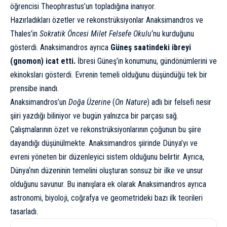
öğrencisi Theophrastus’un topladığına inanıyor.
Hazırladıkları özetler ve rekonstrüksiyonlar Anaksimandros ve
Thales’in
Sokratik Öncesi Milet Felsefe Okulu
‘nu kurduğunu
gösterdi. Anaksimandros ayrıca
Güneş saatindeki ibreyi
(gnomon) icat etti.
İbresi Güneş’in konumunu, gündönümlerini ve
ekinoksları gösterdi. Evrenin temeli olduğunu düşündüğü tek bir
prensibe inandı.
Anaksimandros’un
Doğa Üzerine
(
On Nature
) adlı bir felsefi nesir
şiiri yazdığı biliniyor ve bugün yalnızca bir parçası sağ.
Çalışmalarının özet ve rekonstrüksiyonlarının çoğunun bu şiire
dayandığı düşünülmekte. Anaksimandros şiirinde Dünya’yı ve
evreni yöneten bir düzenleyici sistem olduğunu belirtir. Ayrıca,
Dünya
‘nın düzeninin temelini oluşturan sonsuz bir ilke ve unsur
olduğunu savunur. Bu inanışlara ek olarak Anaksimandros ayrıca
astronomi, biyoloji, coğrafya ve geometrideki bazı ilk teorileri
tasarladı.