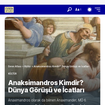
Aa
Evren Atlası
>
Kültür
>
Anaksimandros Kimdir? Dünya Görüşü ve İcatları
KÜLTÜR
Anaksimandros Kimdir?
Dünya Görüşü ve İcatları
Anaximandros olarak da bilinen Anaximander, MÖ 6.