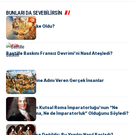
BUNLARI DA SEVEBİLİRSİN
KÜLTÜR
Tunus Nasıl Ülke Oldu?
KÜLTÜR
Bastille Baskını Fransız Devrimi’ni Nasıl Ateşledi?
KÜLTÜR
ABD Eyaletlerine Adını Veren Gerçek İnsanlar
KÜLTÜR
Voltaire Neden Kutsal Roma İmparatorluğu’nun “Ne
Kutsal, Ne Roma, Ne de İmparatorluk” Olduğunu Söyledi?
KÜLTÜR
Geyşalar Fahişe Değildir: Bu Yanılgı Nasıl Başladı?