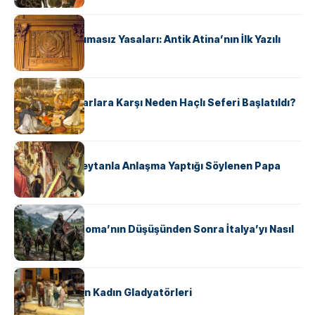
KÜLTÜR
Draco’nun Acımasız Yasaları: Antik Atina’nın İlk Yazılı
Hukuk Kodu
KÜLTÜR
Avrupalı ​​Katharlara Karşı Neden Haçlı Seferi Başlatıldı?
KÜLTÜR
II. Silvester: Şeytanla Anlaşma Yaptığı Söylenen Papa
KÜLTÜR
Ostrogotlar Roma’nın Düşüşünden Sonra İtalya’yı Nasıl
Ele Geçirdi?
KÜLTÜR
Antik Roma’nın Kadın Gladyatörleri