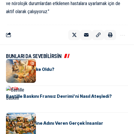
ve nörolojik durumlardan etkilenen hastalara uyarlamak için de
aktif olarak çalışıyoruz.”
BUNLARI DA SEVEBİLİRSİN
KÜLTÜR
Tunus Nasıl Ülke Oldu?
KÜLTÜR
Bastille Baskını Fransız Devrimi’ni Nasıl Ateşledi?
KÜLTÜR
ABD Eyaletlerine Adını Veren Gerçek İnsanlar