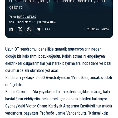
QT sendromlu kişiler için riski tahmin etmenin bir yolunu
geliştirdi.
Yazar
BURCU ATLAS
Son Güncelleme: 27 Eylül 2024 18:57
2 Dakika Okuma
Uzun QT sendromu, genellikle genetik mutasyonların neden
olduğu bir kalp ritmi bozukluğudur. Kalbin atmasını engelleyen
elektriksel dalgalanmalar yaratarak bayılmalara, nöbetlere ve bazı
durumlarda ani ölümlere yol açar.
Bu durum yaklaşık 2.000 Avustralyalıdan 1’ini etkiler, ancak şiddeti
değişebilir.
Bugün Circulation’da
yayınlanan
bir makalede açıklanan araç, kalp
hastalığının ciddiyetini belirlemek için genetik bilgileri kullanıyor.
Sydney’deki Victor Chang Kardiyak Araştırma Enstitüsü’nün müdür
yardımcısı, başyazar Profesör Jamie Vandenburg, “Kalıtsal kalp