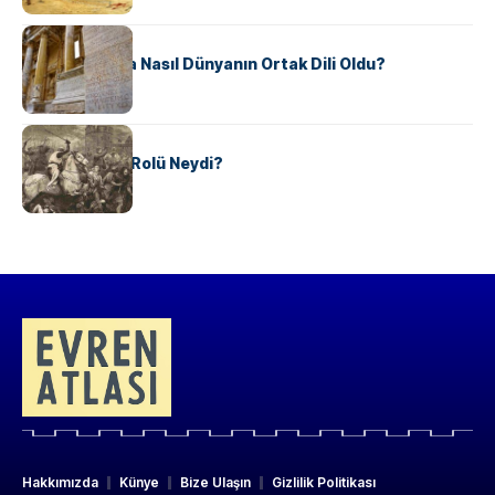
KÜLTÜR
Antik Yunanca Nasıl Dünyanın Ortak Dili Oldu?
KÜLTÜR
Valdensler’in Rolü Neydi?
Hakkımızda
Künye
Bize Ulaşın
Gizlilik Politikası