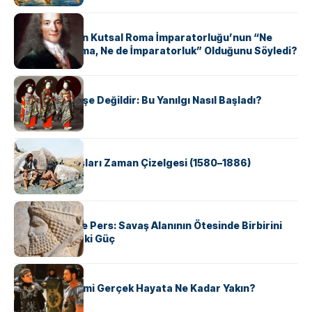
KÜLTÜR
Voltaire Neden Kutsal Roma İmparatorluğu’nun “Ne
Kutsal, Ne Roma, Ne de İmparatorluk” Olduğunu Söyledi?
KÜLTÜR
Geyşalar Fahişe Değildir: Bu Yanılgı Nasıl Başladı?
KÜLTÜR
Apache Savaşları Zaman Çizelgesi (1580–1886)
KÜLTÜR
Antik Yunan ve Pers: Savaş Alanının Ötesinde Birbirini
Şekillendiren İki Güç
KÜLTÜR
‘Gladiator’ Filmi Gerçek Hayata Ne Kadar Yakın?