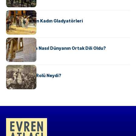
KÜLTÜR
Antik Roma’nın Kadın Gladyatörleri
KÜLTÜR
Antik Yunanca Nasıl Dünyanın Ortak Dili Oldu?
KÜLTÜR
Valdensler’in Rolü Neydi?