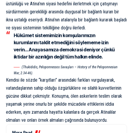
üstünlüğü ve Atina’nın siyasi hedefini ilerletmek için çatışmayı
sürdürmenin gerekliliği arasında duygusal bir bağlantı kuran bir
ikna ustalığı eseriydi. Atina’nın atalarıyla bir bağlantı kurarak başladı
ve siyasi sisteminin tekilliğine doğru ilerledi.
Hükümet sistemimizin komşularımızın
kurumlarını taklit etmediğini söylememe izin
verin… Anayasamıza demokrasi deniyor çünkü
iktidar bir azınlığın değil tüm halkın elinde.
(Thukididis, Peloponnessos Savaşları – History of the Peloponnesian
War, 2.34-46).
Kendisi ile sözde “karşıtları” arasındaki farkları vurgulayarak,
vatandaşlarının sahip olduğu özgürlüklere ve silahlı kuvvetlerinin
gücüne dikkat çekmiştir. Konuşma, ölen askerlerin teslim olarak
yaşamak yerine onurlu bir şekilde mücadele ettiklerini iddia
ederken, aynı zamanda hayatta kalanlara da gerçek Atinalılar
olmaları ve onları örnek almaları çağrısında bulunuyordu.
More Read