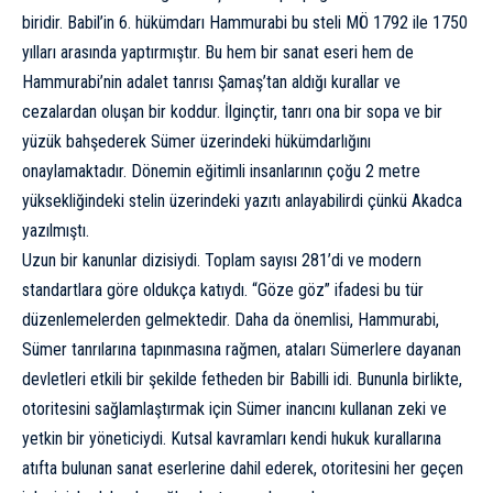
biridir. Babil’in 6. hükümdarı Hammurabi bu steli MÖ 1792 ile 1750
yılları arasında yaptırmıştır. Bu hem bir sanat eseri hem de
Hammurabi’nin adalet tanrısı Şamaş’tan aldığı kurallar ve
cezalardan oluşan bir koddur. İlginçtir, tanrı ona bir sopa ve bir
yüzük bahşederek Sümer üzerindeki hükümdarlığını
onaylamaktadır. Dönemin eğitimli insanlarının çoğu 2 metre
yüksekliğindeki stelin üzerindeki yazıtı anlayabilirdi çünkü Akadca
yazılmıştı.
Uzun bir kanunlar dizisiydi. Toplam sayısı 281’di ve modern
standartlara göre oldukça katıydı. “Göze göz” ifadesi bu tür
düzenlemelerden gelmektedir. Daha da önemlisi, Hammurabi,
Sümer tanrılarına tapınmasına rağmen, ataları Sümerlere dayanan
devletleri etkili bir şekilde fetheden bir Babilli idi. Bununla birlikte,
otoritesini sağlamlaştırmak için Sümer inancını kullanan zeki ve
yetkin bir yöneticiydi. Kutsal kavramları kendi hukuk kurallarına
atıfta bulunan sanat eserlerine dahil ederek, otoritesini her geçen