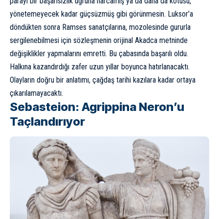
parayı bir başarısızlık uğruna harcamış ya da daha da kötüsü,
yönetemeyecek kadar güçsüzmüş gibi görünmesin. Luksor’a
döndükten sonra Ramses sanatçılarına, mozolesinde gururla
sergilenebilmesi için sözleşmenin orijinal Akadca metninde
değişiklikler yapmalarını emretti. Bu çabasında başarılı oldu.
Halkına kazandırdığı zafer uzun yıllar boyunca hatırlanacaktı.
Olayların doğru bir anlatımı, çağdaş tarihi kazılara kadar ortaya
çıkarılamayacaktı.
Sebasteion: Agrippina Neron’u
Taçlandırıyor