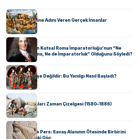
KÜLTÜR
ABD Eyaletlerine Adını Veren Gerçek İnsanlar
KÜLTÜR
Voltaire Neden Kutsal Roma İmparatorluğu’nun “Ne
Kutsal, Ne Roma, Ne de İmparatorluk” Olduğunu Söyledi?
KÜLTÜR
Geyşalar Fahişe Değildir: Bu Yanılgı Nasıl Başladı?
KÜLTÜR
Apache Savaşları Zaman Çizelgesi (1580–1886)
KÜLTÜR
Antik Yunan ve Pers: Savaş Alanının Ötesinde Birbirini
Şekillendiren İki Güç