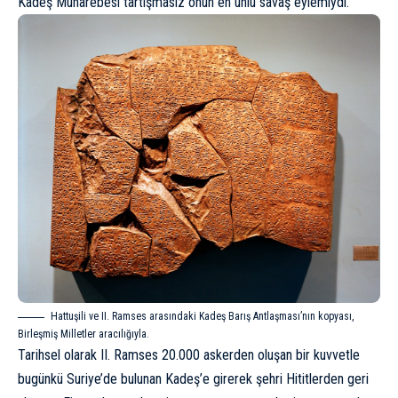
Kadeş Muharebesi tartışmasız onun en ünlü savaş eylemiydi.
Hattuşili ve II. Ramses arasındaki Kadeş Barış Antlaşması’nın kopyası,
Birleşmiş Milletler aracılığıyla.
Tarihsel olarak II. Ramses 20.000 askerden oluşan bir kuvvetle
bugünkü Suriye’de bulunan Kadeş’e girerek şehri Hititlerden geri