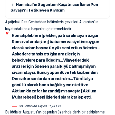
Hannibal’ın Saguntum Kuşatması: İkinci Pön
Savaşı’nı Tetikleyen Kıvılcım
Aşağıdaki Res Gestae’den bölümlerin çevirileri Augustus’un
hayatındaki bazı başarıları göstermektedir:
Romalı pleblere [plebler, patrici olmayan özgür
Roma vatandaşları] babamın vasiyetine uygun
olarak adam başına üç yüz sestertius ödedim…
Askerlere tahsis ettiğim araziler için
belediyelere para ödedim… Vilayetlerdeki
araziler için ödenen para iki yüz altmış milyon
civarındaydı. Bunu yapan ilk ve tek kişi bendim.
Denizi korsanlardan arındırdım… Tüm İtalya
gönüllü olarak bana bağlılık yemini etti ve
Aktium’da zafer kazandığım savaşta [
Aktium
Muharebesi
] beni liderleri olarak talep etti.
Res Gestae Divi Augusti, 15,16 & 25
Bu iddialar Augustus’un başarıları üzerinde derin bir sahiplenme