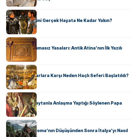
KÜLTÜR
‘Gladiator’ Filmi Gerçek Hayata Ne Kadar Yakın?
KÜLTÜR
Draco’nun Acımasız Yasaları: Antik Atina’nın İlk Yazılı
Hukuk Kodu
KÜLTÜR
Avrupalı ​​Katharlara Karşı Neden Haçlı Seferi Başlatıldı?
KÜLTÜR
II. Silvester: Şeytanla Anlaşma Yaptığı Söylenen Papa
KÜLTÜR
Ostrogotlar Roma’nın Düşüşünden Sonra İtalya’yı Nasıl
Ele Geçirdi?