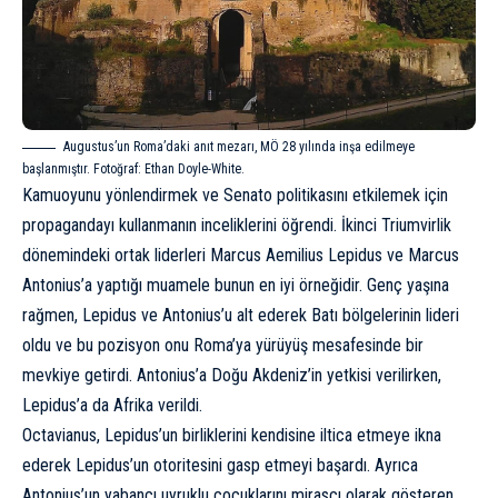
Augustus’un Roma’daki anıt mezarı, MÖ 28 yılında inşa edilmeye
başlanmıştır. Fotoğraf: Ethan Doyle-White.
Kamuoyunu yönlendirmek ve Senato politikasını etkilemek için
propagandayı kullanmanın inceliklerini öğrendi. İkinci Triumvirlik
dönemindeki ortak liderleri Marcus Aemilius Lepidus ve Marcus
Antonius’a yaptığı muamele bunun en iyi örneğidir. Genç yaşına
rağmen, Lepidus ve Antonius’u alt ederek Batı bölgelerinin lideri
oldu ve bu pozisyon onu Roma’ya yürüyüş mesafesinde bir
mevkiye getirdi. Antonius’a Doğu Akdeniz’in yetkisi verilirken,
Lepidus’a da Afrika verildi.
Octavianus, Lepidus’un birliklerini kendisine iltica etmeye ikna
ederek Lepidus’un otoritesini gasp etmeyi başardı. Ayrıca
Antonius’un yabancı uyruklu çocuklarını mirasçı olarak gösteren