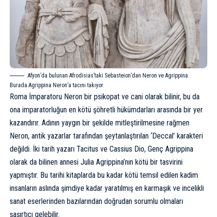
Afyon’da bulunan Afrodisias’taki Sebasteion’dan Neron ve Agrippina.
Burada Agrippina Neron’a tacını takıyor.
Roma İmparatoru
Neron
bir psikopat ve cani olarak bilinir, bu da
ona imparatorluğun en kötü şöhretli hükümdarları arasında bir yer
kazandırır. Adının yaygın bir şekilde mitleştirilmesine rağmen
Neron, antik yazarlar tarafından şeytanlaştırılan ‘Deccal’ karakteri
değildi. İki tarih yazarı Tacitus ve Cassius Dio,
Genç Agrippina
olarak da bilinen annesi Julia Agrippina’nın kötü bir tasvirini
yapmıştır. Bu tarihi kitaplarda bu kadar kötü temsil edilen kadim
insanların aslında şimdiye kadar yaratılmış en karmaşık ve incelikli
sanat eserlerinden bazılarından doğrudan sorumlu olmaları
şaşırtıcı gelebilir.