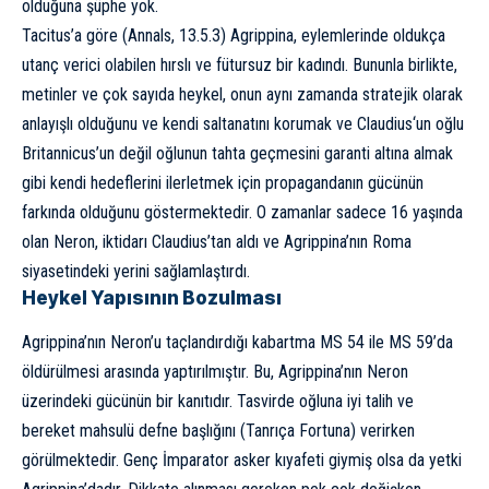
olduğuna şüphe yok.
Tacitus’a göre (Annals, 13.5.3) Agrippina, eylemlerinde oldukça
utanç verici olabilen hırslı ve fütursuz bir kadındı. Bununla birlikte,
metinler ve çok sayıda heykel, onun aynı zamanda stratejik olarak
anlayışlı olduğunu ve kendi saltanatını korumak ve
Claudius
‘un oğlu
Britannicus’un değil oğlunun tahta geçmesini garanti altına almak
gibi kendi hedeflerini ilerletmek için propagandanın gücünün
farkında olduğunu göstermektedir. O zamanlar sadece 16 yaşında
olan Neron, iktidarı Claudius’tan aldı ve Agrippina’nın Roma
siyasetindeki yerini sağlamlaştırdı.
Heykel Yapısının Bozulması
Agrippina’nın Neron’u taçlandırdığı kabartma MS 54 ile MS 59’da
öldürülmesi arasında yaptırılmıştır. Bu, Agrippina’nın Neron
üzerindeki gücünün bir kanıtıdır. Tasvirde oğluna iyi talih ve
bereket mahsulü defne başlığını (Tanrıça Fortuna) verirken
görülmektedir. Genç İmparator asker kıyafeti giymiş olsa da yetki