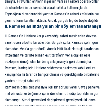
almıştır. Firavunlar, anıtların inşasının yanı sıra askeri operasyonları
da otoritelerinin bir sembolü olarak sıklıkla kullanmışlardır.
Tapınağının duvarlarındaki yazıtlar Ramses’in askeri zaferlerini ve
ganimetlerini kanıtlamaktadır. Ancak gerçek hiç de böyle değildi.
II. Ramses aslında yalan bir söylem tasarlamıştı
II. Ramses’in
Hititler
e karşı kazandığı zaferi tasvir eden devasa
sanat eseri elbette bir abartıdır. Gerçek şu ki, Ramses şehri geri
alamadan Mısır’a geri döndü. Ancak Hitit Kralı Hattuşili tarafından
imzalanan ve tarihte bilinen eşit tarafların yer aldığı en eski
sözleşme örneği olan bir barış anlaşmasıyla geri dönmüştür.
Ramses, Kadeş için Hititlere saldırmayı bırakmayı kabul etti ve
karşılığında iki taraf da barışçıl olmayı ve gerektiğinde birbirlerine
yardım etmeyi kabul etti.
Ramses’in barış anlaşmasıyla ilgili bir sorunu vardı. Savaş pahalıya
mal olmuştu ve bağımsız şehir devletini fethedip topraklarını geri
alamamıştı. Şimdi gerçekleri değiştirmesi gerekiyordu ki, onca