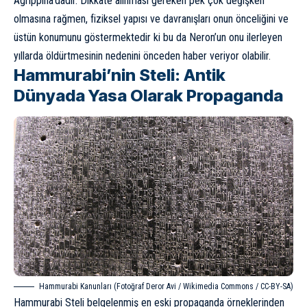
Agrippina’dadır. Dikkate alınması gereken pek çok değişken
olmasına rağmen, fiziksel yapısı ve davranışları onun önceliğini ve
üstün konumunu göstermektedir ki bu da Neron’un onu ilerleyen
yıllarda öldürtmesinin nedenini önceden haber veriyor olabilir.
Hammurabi’nin Steli: Antik
Dünyada Yasa Olarak Propaganda
Hammurabi Kanunları (Fotoğraf Deror Avi / Wikimedia Commons / CC-BY-SA)
Hammurabi
Steli belgelenmiş en eski propaganda örneklerinden