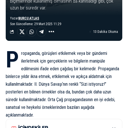
biçimlerinde kullanılmış olmasının da kanıtladığı gibi, çok
uzun bir süredir var.
Yazar
BURCU ATLAS
Son Güncelleme: 29 Mart 2025 11:29
13 Dakika Okuma
P
ropaganda, görüşleri etkilemek veya bir gündemi
ilerletmek için gerçeklerin ve bilgilerin manipüle
edilmesini ifade eden çağdaş bir kelimedir. Propaganda
binlerce yıldır ikna etmek, etkilemek ve açıkça aldatmak için
kullanılmaktadır.
II. Dünya Savaşı
‘nın renkli “Sizi istiyoruz!”
posterleri en bilinen örnekler olsa da, bundan çok daha uzun
süredir kullanılmaktadır. Orta Çağ propagandasının en iyi edebi,
sanatsal ve heykelsi örneklerinden bazıları aşağıda
açıklanmaktadır.