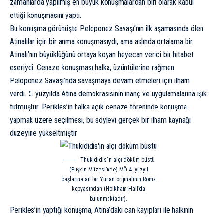
zamanlarda yapılmış en büyük konuşmalardan biri olarak kabul
ettiği konuşmasını yaptı.
Bu konuşma görünüşte Peloponez Savaşı’nın ilk aşamasında ölen
Atinalılar için bir anma konuşmasıydı, ama aslında ortalama bir
Atinalı’nın büyüklüğünü ortaya koyan heyecan verici bir hitabet
eseriydi. Cenaze konuşması halka, üzüntülerine rağmen
Peloponez Savaşı’nda savaşmaya devam etmeleri için ilham
verdi. 5. yüzyılda Atina demokrasisinin inanç ve uygulamalarına ışık
tutmuştur. Perikles’in halka açık cenaze töreninde konuşma
yapmak üzere seçilmesi, bu söylevi gerçek bir ilham kaynağı
düzeyine yükseltmiştir.
Thukididis’in alçı döküm büstü
(Puşkin Müzesi’nde) MÖ 4. yüzyıl
başlarına ait bir Yunan orijinalinin Roma
kopyasından (Holkham Hall’da
bulunmaktadır).
Perikles’in yaptığı konuşma, Atina’daki can kayıpları ile halkının