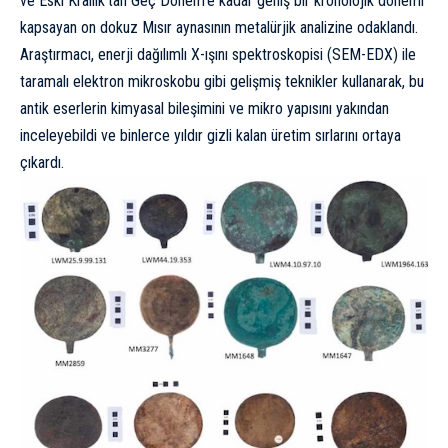
ve
Eski Krallık
‘tan Geç Dönem’e kadar geniş bir kronolojik dönemi
kapsayan on dokuz Mısır aynasının metalürjik analizine odaklandı.
Araştırmacı, enerji dağılımlı X-ışını spektroskopisi (SEM-EDX) ile
taramalı elektron mikroskobu gibi gelişmiş teknikler kullanarak, bu
antik eserlerin kimyasal bileşimini ve mikro yapısını yakından
inceleyebildi ve binlerce yıldır gizli kalan üretim sırlarını ortaya
çıkardı.