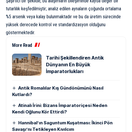
Şaşırtıcı bir şekilde, bu alaşımların bileşiminde kayda değer bir
tutarlılık keşfedilmiştir; analiz edilen aynaların çoğunda ortalama
%5 arsenik veya kalay bulunmaktadır ve bu da üretim sürecinde
yüksek derecede kontrol ve standardizasyon olduğunu
göstermektedir.
More Read
Tarihi Şekillendiren Antik
Dünyanın En Büyük
İmparatorlukları
Antik Romalılar Kış Gündönümünü Nasıl
Kutlardı?
Atinalı İrini: Bizans İmparatoriçesi Neden
Kendi Oğlunu Kör Ettirdi?
Hannibal’ın Saguntum Kuşatması: İkinci Pön
Savaşı’nı Tetikleyen Kıvılcım