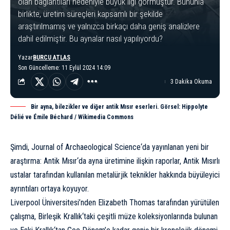
olan bağlantıları nedeniyle büyük ilgi görmüştür. Bununla
birlikte, üretim süreçleri kapsamlı bir şekilde
araştırılmamış ve yalnızca birkaçı daha geniş analizlere
dahil edilmiştir. Bu aynalar nasıl yapılıyordu?
Yazar
BURCU ATLAS
Son Güncelleme: 11 Eylül 2024 14:09
3 Dakika Okuma
Bir ayna, bilezikler ve diğer antik Mısır eserleri. Görsel: Hippolyte
Délié ve Émile Béchard / Wikimedia Commons
Şimdi,
Journal of Archaeological Science
‘da yayınlanan yeni bir
araştırma:
Antik Mısır
‘da ayna üretimine ilişkin raporlar, Antik Mısırlı
ustalar tarafından kullanılan metalürjik teknikler hakkında büyüleyici
ayrıntıları ortaya koyuyor.
Liverpool Üniversitesi’nden Elizabeth Thomas tarafından yürütülen
çalışma,
Birleşik Krallık
‘taki çeşitli müze koleksiyonlarında bulunan