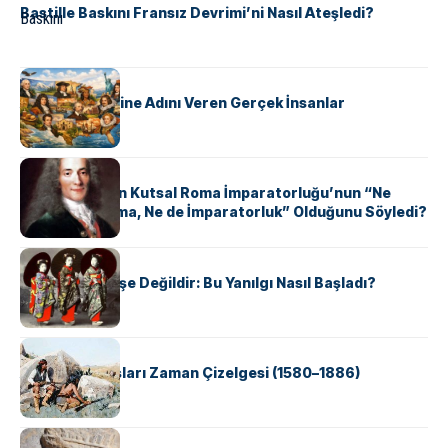
Bastille Baskını Fransız Devrimi’ni Nasıl Ateşledi?
KÜLTÜR
ABD Eyaletlerine Adını Veren Gerçek İnsanlar
KÜLTÜR
Voltaire Neden Kutsal Roma İmparatorluğu’nun “Ne
Kutsal, Ne Roma, Ne de İmparatorluk” Olduğunu Söyledi?
KÜLTÜR
Geyşalar Fahişe Değildir: Bu Yanılgı Nasıl Başladı?
KÜLTÜR
Apache Savaşları Zaman Çizelgesi (1580–1886)
KÜLTÜR