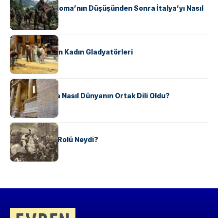
Ostrogotlar Roma’nın Düşüşünden Sonra İtalya’yı Nasıl
Ele Geçirdi?
KÜLTÜR
Antik Roma’nın Kadın Gladyatörleri
KÜLTÜR
Antik Yunanca Nasıl Dünyanın Ortak Dili Oldu?
KÜLTÜR
Valdensler’in Rolü Neydi?