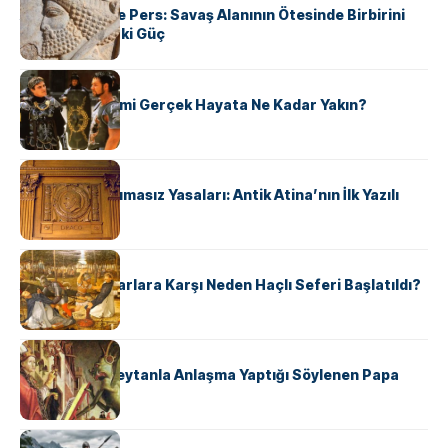
Antik Yunan ve Pers: Savaş Alanının Ötesinde Birbirini
Şekillendiren İki Güç
KÜLTÜR
‘Gladiator’ Filmi Gerçek Hayata Ne Kadar Yakın?
KÜLTÜR
Draco’nun Acımasız Yasaları: Antik Atina’nın İlk Yazılı
Hukuk Kodu
KÜLTÜR
Avrupalı ​​Katharlara Karşı Neden Haçlı Seferi Başlatıldı?
KÜLTÜR
II. Silvester: Şeytanla Anlaşma Yaptığı Söylenen Papa
KÜLTÜR