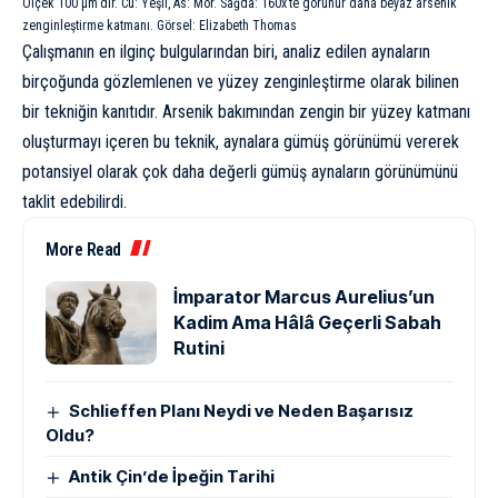
Ölçek 100 µm’dir. Cu: Yeşil, As: Mor. Sağda: 160x’te görünür daha beyaz arsenik
zenginleştirme katmanı. Görsel: Elizabeth Thomas
Çalışmanın en ilginç bulgularından biri, analiz edilen aynaların
birçoğunda gözlemlenen ve yüzey zenginleştirme olarak bilinen
bir tekniğin kanıtıdır. Arsenik bakımından zengin bir yüzey katmanı
oluşturmayı içeren bu teknik, aynalara gümüş görünümü vererek
potansiyel olarak çok daha değerli gümüş aynaların görünümünü
taklit edebilirdi.
More Read
İmparator Marcus Aurelius’un
Kadim Ama Hâlâ Geçerli Sabah
Rutini
Schlieffen Planı Neydi ve Neden Başarısız
Oldu?
Antik Çin’de İpeğin Tarihi