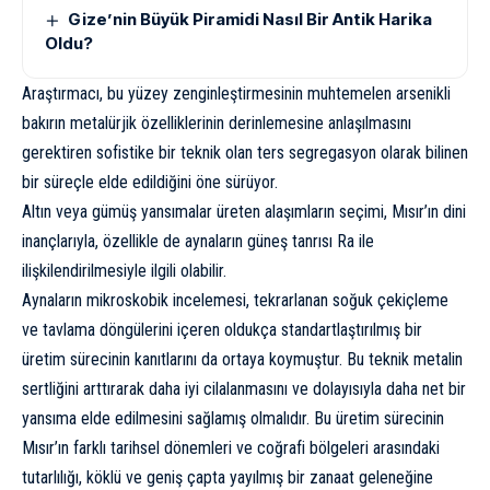
Gize’nin Büyük Piramidi Nasıl Bir Antik Harika
Oldu?
Araştırmacı, bu yüzey zenginleştirmesinin muhtemelen arsenikli
bakırın metalürjik özelliklerinin derinlemesine anlaşılmasını
gerektiren sofistike bir teknik olan ters segregasyon olarak bilinen
bir süreçle elde edildiğini öne sürüyor.
Altın veya gümüş yansımalar üreten alaşımların seçimi, Mısır’ın dini
inançlarıyla, özellikle de aynaların güneş tanrısı Ra ile
ilişkilendirilmesiyle ilgili olabilir.
Aynaların mikroskobik incelemesi, tekrarlanan soğuk çekiçleme
ve tavlama döngülerini içeren oldukça standartlaştırılmış bir
üretim sürecinin kanıtlarını da ortaya koymuştur. Bu teknik metalin
sertliğini arttırarak daha iyi cilalanmasını ve dolayısıyla daha net bir
yansıma elde edilmesini sağlamış olmalıdır. Bu üretim sürecinin
Mısır’ın farklı tarihsel dönemleri ve coğrafi bölgeleri arasındaki
tutarlılığı, köklü ve geniş çapta yayılmış bir zanaat geleneğine