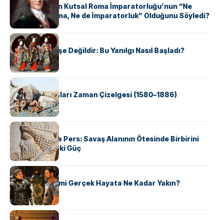
Voltaire Neden Kutsal Roma İmparatorluğu’nun “Ne
Kutsal, Ne Roma, Ne de İmparatorluk” Olduğunu Söyledi?
KÜLTÜR
Geyşalar Fahişe Değildir: Bu Yanılgı Nasıl Başladı?
KÜLTÜR
Apache Savaşları Zaman Çizelgesi (1580–1886)
KÜLTÜR
Antik Yunan ve Pers: Savaş Alanının Ötesinde Birbirini
Şekillendiren İki Güç
KÜLTÜR
‘Gladiator’ Filmi Gerçek Hayata Ne Kadar Yakın?
KÜLTÜR