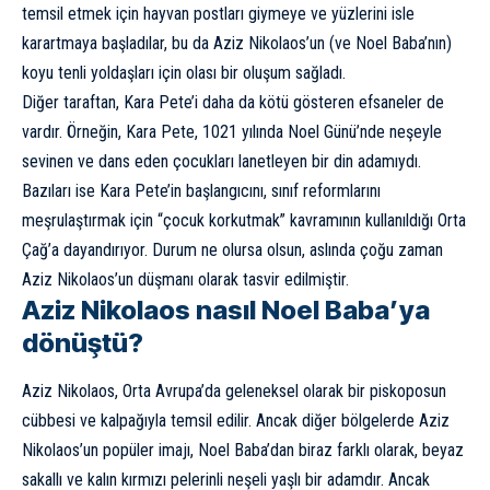
temsil etmek için hayvan postları giymeye ve yüzlerini isle
karartmaya başladılar, bu da Aziz Nikolaos’un (ve Noel Baba’nın)
koyu tenli yoldaşları için olası bir oluşum sağladı.
Diğer taraftan, Kara Pete’i daha da kötü gösteren efsaneler de
vardır. Örneğin, Kara Pete, 1021 yılında Noel Günü’nde neşeyle
sevinen ve dans eden çocukları lanetleyen bir din adamıydı.
Bazıları ise Kara Pete’in başlangıcını, sınıf reformlarını
meşrulaştırmak için “çocuk korkutmak” kavramının kullanıldığı Orta
Çağ’a dayandırıyor. Durum ne olursa olsun, aslında çoğu zaman
Aziz Nikolaos’un düşmanı olarak tasvir edilmiştir.
Aziz Nikolaos nasıl Noel Baba’ya
dönüştü?
Aziz Nikolaos, Orta Avrupa’da geleneksel olarak bir piskoposun
cübbesi ve kalpağıyla temsil edilir. Ancak diğer bölgelerde Aziz
Nikolaos’un popüler imajı, Noel Baba’dan biraz farklı olarak, beyaz
sakallı ve kalın kırmızı pelerinli neşeli yaşlı bir adamdır. Ancak