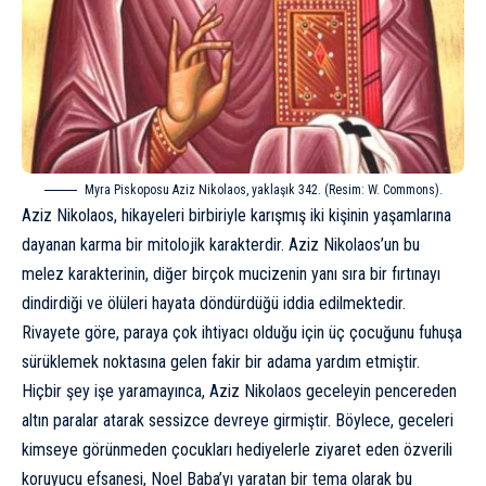
Myra Piskoposu Aziz Nikolaos, yaklaşık 342. (Resim: W. Commons).
Aziz Nikolaos, hikayeleri birbiriyle karışmış iki kişinin yaşamlarına
dayanan karma bir mitolojik karakterdir. Aziz Nikolaos’un bu
melez karakterinin, diğer birçok mucizenin yanı sıra bir fırtınayı
dindirdiği ve ölüleri hayata döndürdüğü iddia edilmektedir.
Rivayete göre, paraya çok ihtiyacı olduğu için üç çocuğunu fuhuşa
sürüklemek noktasına gelen fakir bir adama yardım etmiştir.
Hiçbir şey işe yaramayınca, Aziz Nikolaos geceleyin pencereden
altın paralar atarak sessizce devreye girmiştir. Böylece, geceleri
kimseye görünmeden çocukları hediyelerle ziyaret eden özverili
koruyucu efsanesi, Noel Baba’yı yaratan bir tema olarak bu