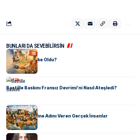
BUNLARI DA SEVEBİLİRSİN
KÜLTÜR
Tunus Nasıl Ülke Oldu?
KÜLTÜR
Bastille Baskını Fransız Devrimi’ni Nasıl Ateşledi?
KÜLTÜR
ABD Eyaletlerine Adını Veren Gerçek İnsanlar
KÜLTÜR