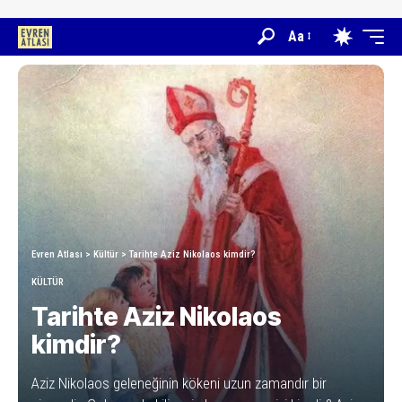
Aa
Evren Atlası
>
Kültür
>
Tarihte Aziz Nikolaos kimdir?
KÜLTÜR
Tarihte Aziz Nikolaos
kimdir?
Aziz Nikolaos geleneğinin kökeni uzun zamandır bir