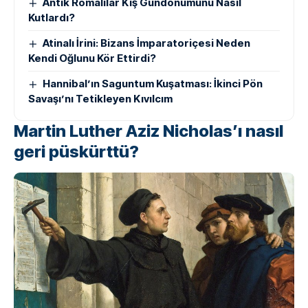
Antik Romalılar Kış Gündönümünü Nasıl
Kutlardı?
Atinalı İrini: Bizans İmparatoriçesi Neden
Kendi Oğlunu Kör Ettirdi?
Hannibal’ın Saguntum Kuşatması: İkinci Pön
Savaşı’nı Tetikleyen Kıvılcım
Martin Luther Aziz Nicholas’ı nasıl
geri püskürttü?