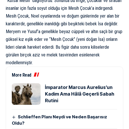
“Kutsal Mesih” dağıtıyordu. Sonunda bu imge, çocuklar ve sıradan
insanlar için fazla soyut olduğu için Mesih Çocuk’a indirgendi.
Mesih Çocuk, Noel oyunlarında ve doğum günlerinde yer alan bir
karakterdir, genellikle inanıldığı gibi beşikteki bebek İsa değildir.
Meryem ve Yusuf’a genellikle beyaz cüppeli ve altın saçlı bir grup
göksel kız eşlik eder ve “Mesih Çocuk” (yeni doğan İsa) onların
lideri olarak hareket ederdi. Bu figür daha sonra kiliselerde
görülen birçok aziz ve melek tasvirinden esinlenerek
modellenmiştir.
More Read
İmparator Marcus Aurelius’un
Kadim Ama Hâlâ Geçerli Sabah
Rutini
Schlieffen Planı Neydi ve Neden Başarısız
Oldu?