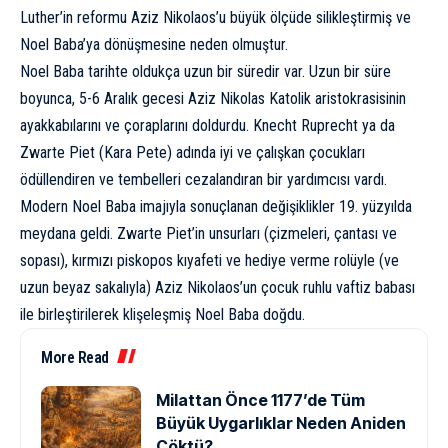
Luther’in reformu Aziz Nikolaos’u büyük ölçüde silikleştirmiş ve
Noel Baba’ya dönüşmesine neden olmuştur.
Noel Baba tarihte oldukça uzun bir süredir var. Uzun bir süre
boyunca, 5-6 Aralık gecesi Aziz Nikolas Katolik aristokrasisinin
ayakkabılarını ve çoraplarını doldurdu. Knecht Ruprecht ya da
Zwarte Piet (Kara Pete) adında iyi ve çalışkan çocukları
ödüllendiren ve tembelleri cezalandıran bir yardımcısı vardı.
Modern Noel Baba imajıyla sonuçlanan değişiklikler 19. yüzyılda
meydana geldi. Zwarte Piet’in unsurları (çizmeleri, çantası ve
sopası), kırmızı piskopos kıyafeti ve hediye verme rolüyle (ve
uzun beyaz sakalıyla) Aziz Nikolaos’un çocuk ruhlu vaftiz babası
ile birleştirilerek klişeleşmiş Noel Baba doğdu.
More Read
Milattan Önce 1177’de Tüm
Büyük Uygarlıklar Neden Aniden
Çöktü?