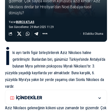
gizemdir. Çok sayıda kilisenin koruyucu azizi kimdir? Aziz
Nikolaos dindar bir Hristiyan'dan Noel Baba'ya nasıl
dönüştü?
Yazar
BURCU ATLAS
Son Güncelleme: 29 Mart 2025 11:29
8 Dakika Okuma
İ
ki ayrı tarihi figür birleştirilerek Aziz Nikolaos haline
getirilmiştir. Bunlardan biri, günümüz Türkiye’sinde Antalya’da
bulunan Myra şehrinin piskoposu Myralı Nikolaos’tır. 3.
yüzyılda yaşadığı kayıtlarda yer almaktadır. Buna karşılık, 6.
yüzyılda Myra’ya yakın bir yerde yaşamış olan Sionlu Nikolaos da
vardır.
İÇİNDEKİLER
Aziz Nikolaos geleneğinin kökeni uzun zamandır bir gizemdir. Çok