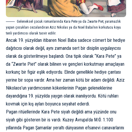
Geleneksel çocuk romanlarında Kara Pete ya da Zwarte Piet, yaramazlık
yapan çocukları cezalandıran Aziz Nikolas ya da Noel Baba’nın korkutucu koyu
tenli yardımcısı olarak tasvir edilir.
Ancak 19. yüzyıldan itibaren Noel Baba sadece cömert bir hediye
dağıtıcısı olarak değil, aynı zamanda sert bir disiplin uygulayıcısı
olarak da gösterilmeye başlandı. Ona tipik olarak “Kara Pete” ya
da “Zwarte Piet” olarak bilinen ve gençleri korkutmayı amaçlayan
korkunç bir figür eşlik ediyordu. Elinde genellikle hediye çantası
yerine bir sopa vardır. Ama her zaman kötü bir adam değildi. Aziz
Nikolaos’un yardımcısının kökenlerinin Pagan geleneklerine
dayandığına 19. yüzyılda yaygın olarak inanılıyordu. Kötü ruhları
kovmak için kış ayları boyunca seyahat ederdi.
Pagan ritüellerinde Kara Pete siyah değildi ama yüzünde onu
siyah gibi gösteren bir is vardı. Kuzey Avrupa’da M.Ö. 1.100
yıllarında Pagan Şamanlar yeraltı dünyasının efsanevi canavarlarını