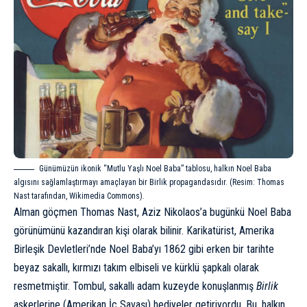
Günümüzün ikonik “Mutlu Yaşlı Noel Baba” tablosu, halkın Noel Baba
algısını sağlamlaştırmayı amaçlayan bir Birlik propagandasıdır. (Resim: Thomas
Nast tarafından, Wikimedia Commons).
Alman göçmen Thomas Nast, Aziz Nikolaos’a bugünkü Noel Baba
görünümünü kazandıran kişi olarak bilinir. Karikatürist, Amerika
Birleşik Devletleri’nde Noel Baba’yı 1862 gibi erken bir tarihte
beyaz sakallı, kırmızı takım elbiseli ve kürklü şapkalı olarak
resmetmiştir. Tombul, sakallı adam kuzeyde konuşlanmış
Birlik
askerlerine (
Amerikan İç Savaşı
) hediyeler getiriyordu. Bu, halkın