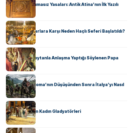
Draco’nun Acımasız Yasaları: Antik Atina’nın İlk Yazılı
Hukuk Kodu
KÜLTÜR
Avrupalı ​​Katharlara Karşı Neden Haçlı Seferi Başlatıldı?
KÜLTÜR
II. Silvester: Şeytanla Anlaşma Yaptığı Söylenen Papa
KÜLTÜR
Ostrogotlar Roma’nın Düşüşünden Sonra İtalya’yı Nasıl
Ele Geçirdi?
KÜLTÜR
Antik Roma’nın Kadın Gladyatörleri
KÜLTÜR