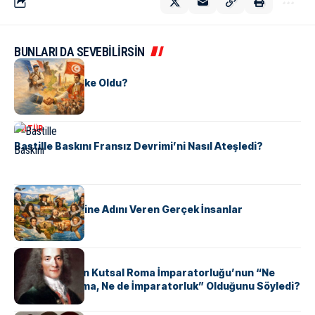
BUNLARI DA SEVEBİLİRSİN
KÜLTÜR
Tunus Nasıl Ülke Oldu?
KÜLTÜR
Bastille Baskını Fransız Devrimi’ni Nasıl Ateşledi?
KÜLTÜR
ABD Eyaletlerine Adını Veren Gerçek İnsanlar
KÜLTÜR
Voltaire Neden Kutsal Roma İmparatorluğu’nun “Ne
Kutsal, Ne Roma, Ne de İmparatorluk” Olduğunu Söyledi?