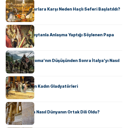
KÜLTÜR
Avrupalı ​​Katharlara Karşı Neden Haçlı Seferi Başlatıldı?
KÜLTÜR
II. Silvester: Şeytanla Anlaşma Yaptığı Söylenen Papa
KÜLTÜR
Ostrogotlar Roma’nın Düşüşünden Sonra İtalya’yı Nasıl
Ele Geçirdi?
KÜLTÜR
Antik Roma’nın Kadın Gladyatörleri
KÜLTÜR
Antik Yunanca Nasıl Dünyanın Ortak Dili Oldu?