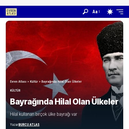
Aa
Evren Atlası
>
Kültür
>
Bayrağında Hilal Olan Ülkeler
KÜLTÜR
Bayrağında Hilal Olan Ülkeler
Hilal kullanan birçok ülke bayrağı var
Yazar
BURCU ATLAS