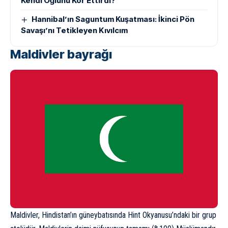
Kendi Oğlunu Kör Ettirdi?
Hannibal’ın Saguntum Kuşatması: İkinci Pön
Savaşı’nı Tetikleyen Kıvılcım
Maldivler bayrağı
Maldivler, Hindistan’ın güneybatısında Hint Okyanusu’ndaki bir grup