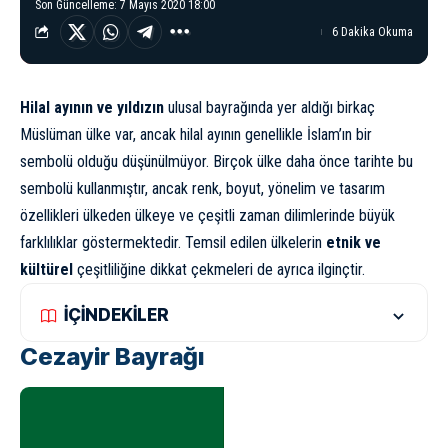
Son Güncelleme: 7 Mayıs 2020 18:00
6 Dakika Okuma
Hilal ayının ve yıldızın
ulusal bayrağında yer aldığı birkaç
Müslüman ülke var, ancak hilal ayının genellikle
İslam’ın bir
sembolü
olduğu düşünülmüyor. Birçok ülke daha önce tarihte bu
sembolü kullanmıştır, ancak renk, boyut, yönelim ve tasarım
özellikleri ülkeden ülkeye ve çeşitli zaman dilimlerinde büyük
farklılıklar göstermektedir. Temsil edilen ülkelerin
etnik ve
kültürel
çeşitliliğine dikkat çekmeleri de ayrıca ilginçtir.
İÇİNDEKİLER
Cezayir Bayrağı