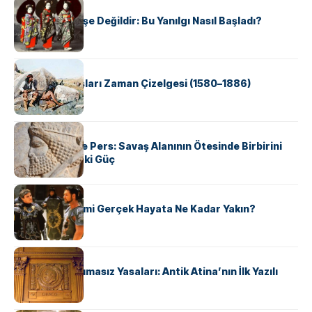
KÜLTÜR
Geyşalar Fahişe Değildir: Bu Yanılgı Nasıl Başladı?
KÜLTÜR
Apache Savaşları Zaman Çizelgesi (1580–1886)
KÜLTÜR
Antik Yunan ve Pers: Savaş Alanının Ötesinde Birbirini
Şekillendiren İki Güç
KÜLTÜR
‘Gladiator’ Filmi Gerçek Hayata Ne Kadar Yakın?
KÜLTÜR
Draco’nun Acımasız Yasaları: Antik Atina’nın İlk Yazılı
Hukuk Kodu