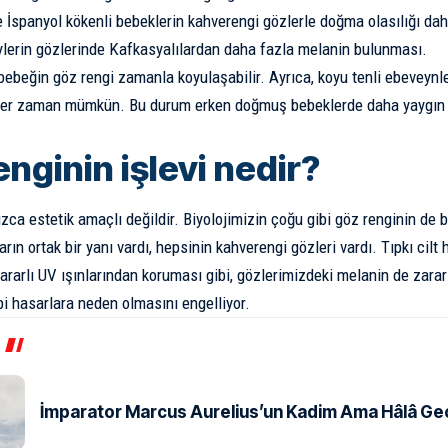
e İspanyol kökenli bebeklerin kahverengi gözlerle doğma olasılığı da
eylerin gözlerinde Kafkasyalılardan daha fazla melanin bulunması.
ebeğin göz rengi zamanla koyulaşabilir. Ayrıca, koyu tenli ebeveynle
her zaman mümkün. Bu durum erken doğmuş bebeklerde daha yaygın 
nginin işlevi nedir?
zca estetik amaçlı değildir. Biyolojimizin çoğu gibi göz renginin de bir
arın ortak bir yanı vardı, hepsinin kahverengi gözleri vardı. Tıpkı cilt
ararlı UV ışınlarından koruması gibi, gözlerimizdeki melanin de zararl
bi hasarlara neden olmasını engelliyor.
İmparator Marcus Aurelius’un Kadim Ama Hâlâ Geçe