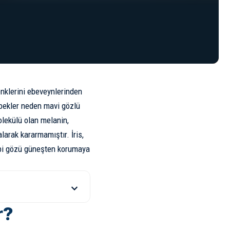
nklerini ebeveynlerinden
bebekler neden mavi gözlü
olekülü olan melanin,
larak kararmamıştır. İris,
 gibi gözü güneşten korumaya
r?