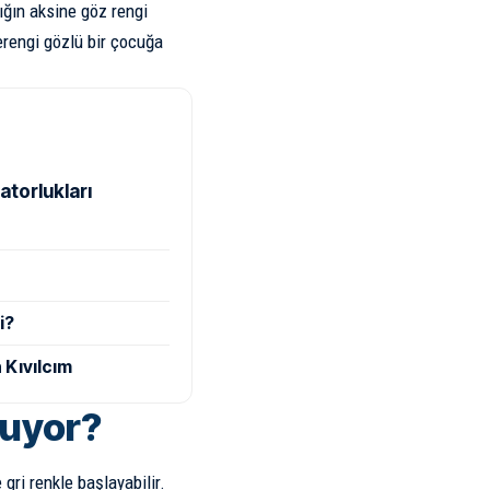
dığın aksine göz rengi
erengi gözlü bir çocuğa
atorlukları
i?
 Kıvılcım
ğuyor?
ri renkle başlayabilir.