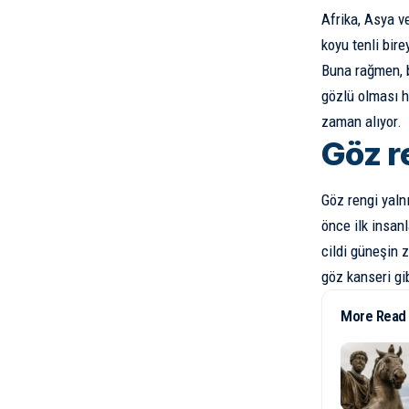
Afrika, Asya v
koyu tenli bir
Buna rağmen, b
gözlü olması 
zaman alıyor.
Göz re
Göz rengi yalnı
önce ilk insanl
cildi güneşin z
göz kanseri gi
More Read