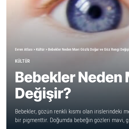
Evren Atlası
>
Kültür
>
Bebekler Neden Mavi Gözlü Doğar ve Göz Rengi Değişi
KÜLTÜR
Bebekler Neden 
Değişir?
Bebekler, gözün renkli kısmı olan irislerindeki m
bir pigmenttir. Doğumda bebeğin gözleri mavi, gri