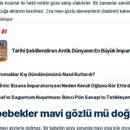
 insanlar iki farklı renkte göze sahip olabilirler. Bir zamanlar sanıl
cuğa aktarımı kesilmez. Zira mavi gözlü ebeveynlerin (nadiren) kahv
liniyor.
Tarihi Şekillendiren Antik Dünyanın En Büyük İmpar
Romalılar Kış Gündönümünü Nasıl Kutlardı?
ı İrini: Bizans İmparatoriçesi Neden Kendi Oğlunu Kör Ettird
al’ın Saguntum Kuşatması: İkinci Pön Savaşı’nı Tetikleyen
ebekler mavi gözlü mü do
mavi gözlerle doğmaz
.
Bir bebeğin gözü sonunda mavi olsa bile önce g