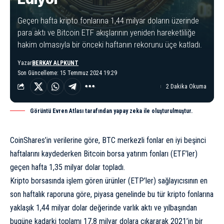
Geçen hafta kripto fonlarına 1,44 milyar doların üzerinde
para aktı ve Bitcoin ETF akışlarının yeniden hareketliliğe
hakim olmasıyla bir önceki haftanın rekorunu üçe katladı.
Yazar
BERKAY ALPKUNT
Son Güncelleme: 15 Temmuz 2024 19:29
2 Dakika Okuma
Görüntü Evren Atlası tarafından yapay zeka ile oluşturulmuştur.
CoinShares’in verilerine
göre
, BTC merkezli fonlar en iyi beşinci
haftalarını kaydederken Bitcoin borsa yatırım fonları (ETF’ler)
geçen hafta 1,35 milyar dolar topladı.
Kripto borsasında işlem gören ürünler (ETP’ler) sağlayıcısının en
son haftalık raporuna göre, piyasa genelinde bu tür kripto fonlarına
yaklaşık 1,44 milyar dolar değerinde varlık aktı ve yılbaşından
bugüne kadarki toplamı 17,8 milyar dolara çıkararak 2021’in bir