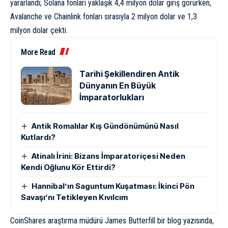
yararlandı; Solana fonları yaklaşık 4,4 milyon dolar giriş görürken,
Avalanche ve Chainlink fonları sırasıyla 2 milyon dolar ve 1,3
milyon dolar çekti.
More Read
Tarihi Şekillendiren Antik
Dünyanın En Büyük
İmparatorlukları
Antik Romalılar Kış Gündönümünü Nasıl
Kutlardı?
Atinalı İrini: Bizans İmparatoriçesi Neden
Kendi Oğlunu Kör Ettirdi?
Hannibal’ın Saguntum Kuşatması: İkinci Pön
Savaşı’nı Tetikleyen Kıvılcım
CoinShares araştırma müdürü James Butterfill bir blog
yazısında
,