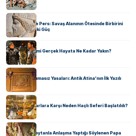
KÜLTÜR
Antik Yunan ve Pers: Savaş Alanının Ötesinde Birbirini
Şekillendiren İki Güç
KÜLTÜR
‘Gladiator’ Filmi Gerçek Hayata Ne Kadar Yakın?
KÜLTÜR
Draco’nun Acımasız Yasaları: Antik Atina’nın İlk Yazılı
Hukuk Kodu
KÜLTÜR
Avrupalı ​​Katharlara Karşı Neden Haçlı Seferi Başlatıldı?
KÜLTÜR
II. Silvester: Şeytanla Anlaşma Yaptığı Söylenen Papa