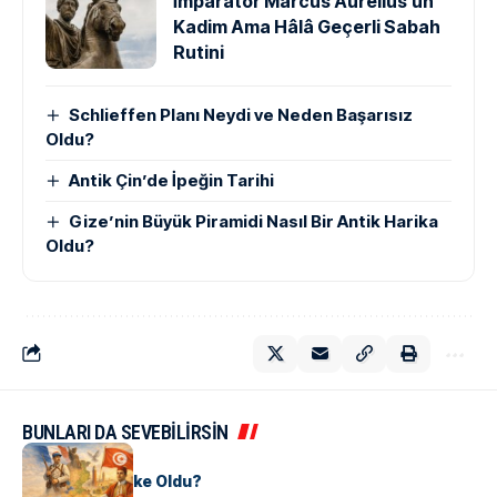
İmparator Marcus Aurelius’un
Kadim Ama Hâlâ Geçerli Sabah
Rutini
Schlieffen Planı Neydi ve Neden Başarısız
Oldu?
Antik Çin’de İpeğin Tarihi
Gize’nin Büyük Piramidi Nasıl Bir Antik Harika
Oldu?
BUNLARI DA SEVEBİLİRSİN
KÜLTÜR
Tunus Nasıl Ülke Oldu?