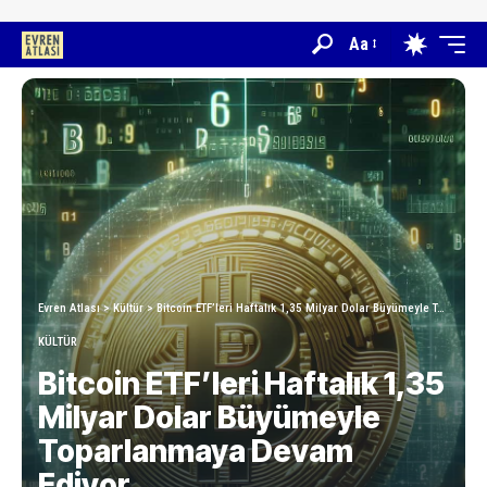
Aa
Evren Atlası
>
Kültür
>
Bitcoin ETF’leri Haftalık 1,35 Milyar Dolar Büyümeyle Toparlanmaya Devam Ediyor
KÜLTÜR
Bitcoin ETF’leri Haftalık 1,35
Milyar Dolar Büyümeyle
Toparlanmaya Devam
Ediyor