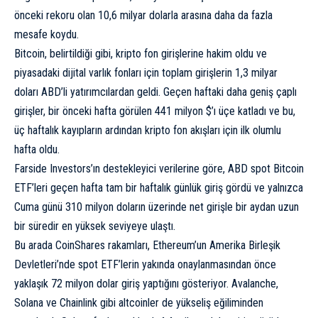
önceki rekoru olan 10,6 milyar dolarla arasına daha da fazla
mesafe koydu.
Bitcoin, belirtildiği gibi, kripto fon girişlerine hakim oldu ve
piyasadaki dijital varlık fonları için toplam girişlerin 1,3 milyar
doları ABD’li yatırımcılardan geldi. Geçen haftaki daha geniş çaplı
girişler, bir önceki hafta görülen 441 milyon $’ı üçe katladı ve bu,
üç haftalık kayıpların ardından kripto fon akışları için ilk olumlu
hafta oldu.
Farside Investors’ın destekleyici
verilerine
göre, ABD spot Bitcoin
ETF’leri geçen hafta tam bir haftalık günlük giriş gördü ve yalnızca
Cuma günü 310 milyon doların üzerinde net girişle bir aydan uzun
bir süredir en yüksek seviyeye ulaştı.
Bu arada CoinShares rakamları, Ethereum’un Amerika Birleşik
Devletleri’nde spot ETF’lerin yakında onaylanmasından önce
yaklaşık 72 milyon dolar giriş yaptığını gösteriyor. Avalanche,
Solana ve Chainlink gibi altcoinler de yükseliş eğiliminden