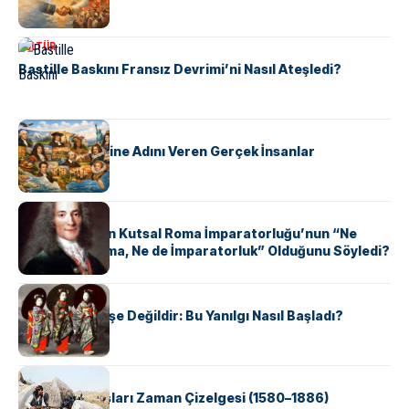
KÜLTÜR
Bastille Baskını Fransız Devrimi’ni Nasıl Ateşledi?
KÜLTÜR
ABD Eyaletlerine Adını Veren Gerçek İnsanlar
KÜLTÜR
Voltaire Neden Kutsal Roma İmparatorluğu’nun “Ne
Kutsal, Ne Roma, Ne de İmparatorluk” Olduğunu Söyledi?
KÜLTÜR
Geyşalar Fahişe Değildir: Bu Yanılgı Nasıl Başladı?
KÜLTÜR
Apache Savaşları Zaman Çizelgesi (1580–1886)