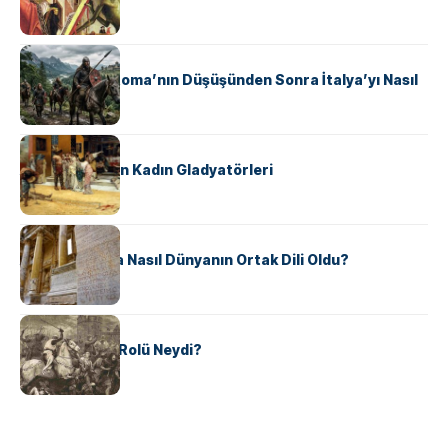
KÜLTÜR
Ostrogotlar Roma’nın Düşüşünden Sonra İtalya’yı Nasıl
Ele Geçirdi?
KÜLTÜR
Antik Roma’nın Kadın Gladyatörleri
KÜLTÜR
Antik Yunanca Nasıl Dünyanın Ortak Dili Oldu?
KÜLTÜR
Valdensler’in Rolü Neydi?