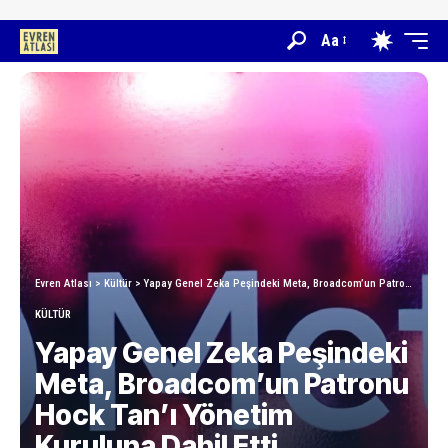
Aa
Evren Atlası
>
Kültür
>
Yapay Genel Zeka Peşindeki Meta, Broadcom’un Patronu Hock Tan’ı Yönetim Kuruluna Dahil Etti
KÜLTÜR
Yapay Genel Zeka Peşindeki
Meta, Broadcom’un Patronu
Hock Tan’ı Yönetim
Kuruluna Dahil Etti