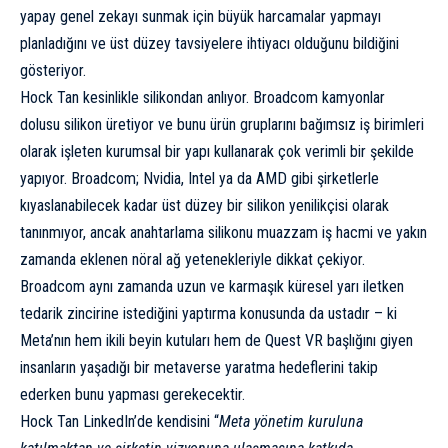
yapay genel zekayı sunmak için büyük harcamalar yapmayı
planladığını ve üst düzey tavsiyelere ihtiyacı olduğunu bildiğini
gösteriyor.
Hock Tan kesinlikle silikondan anlıyor. Broadcom kamyonlar
dolusu silikon üretiyor ve bunu ürün gruplarını bağımsız iş birimleri
olarak işleten kurumsal bir yapı kullanarak çok verimli bir şekilde
yapıyor. Broadcom; Nvidia, Intel ya da AMD gibi şirketlerle
kıyaslanabilecek kadar üst düzey bir silikon yenilikçisi olarak
tanınmıyor, ancak anahtarlama silikonu muazzam iş hacmi ve yakın
zamanda eklenen nöral ağ yetenekleriyle dikkat çekiyor.
Broadcom aynı zamanda uzun ve karmaşık küresel yarı iletken
tedarik zincirine istediğini yaptırma konusunda da ustadır – ki
Meta’nın hem ikili beyin kutuları hem de Quest VR başlığını giyen
insanların yaşadığı bir metaverse yaratma hedeflerini takip
ederken bunu yapması gerekecektir.
Hock Tan LinkedIn’de kendisini “
Meta yönetim kuruluna