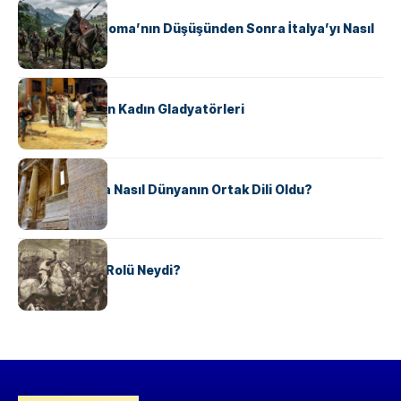
KÜLTÜR
Ostrogotlar Roma’nın Düşüşünden Sonra İtalya’yı Nasıl
Ele Geçirdi?
KÜLTÜR
Antik Roma’nın Kadın Gladyatörleri
KÜLTÜR
Antik Yunanca Nasıl Dünyanın Ortak Dili Oldu?
KÜLTÜR
Valdensler’in Rolü Neydi?