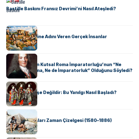
KÜLTÜR
Bastille Baskını Fransız Devrimi’ni Nasıl Ateşledi?
KÜLTÜR
ABD Eyaletlerine Adını Veren Gerçek İnsanlar
KÜLTÜR
Voltaire Neden Kutsal Roma İmparatorluğu’nun “Ne
Kutsal, Ne Roma, Ne de İmparatorluk” Olduğunu Söyledi?
KÜLTÜR
Geyşalar Fahişe Değildir: Bu Yanılgı Nasıl Başladı?
KÜLTÜR
Apache Savaşları Zaman Çizelgesi (1580–1886)