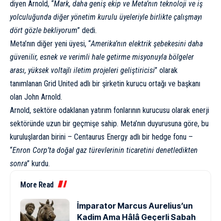
diyen Arnold, “
Mark, daha geniş ekip ve Meta’nın teknoloji ve iş
yolculuğunda diğer yönetim kurulu üyeleriyle birlikte çalışmayı
dört gözle bekliyorum
” dedi.
Meta’nın diğer yeni üyesi, “
Amerika’nın elektrik şebekesini daha
güvenilir, esnek ve verimli hale getirme misyonuyla bölgeler
arası, yüksek voltajlı iletim projeleri geliştiricisi
” olarak
tanımlanan Grid United adlı bir şirketin kurucu ortağı ve başkanı
olan John Arnold.
Arnold, sektöre odaklanan yatırım fonlarının kurucusu olarak enerji
sektöründe uzun bir geçmişe sahip. Meta’nın duyurusuna göre, bu
kuruluşlardan birini – Centaurus Energy adlı bir hedge fonu –
“
Enron Corp’ta doğal gaz türevlerinin ticaretini denetledikten
sonra
” kurdu.
More Read
İmparator Marcus Aurelius’un
Kadim Ama Hâlâ Geçerli Sabah