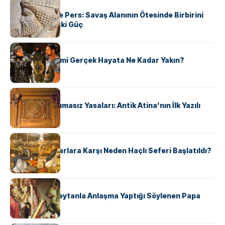
KÜLTÜR
Antik Yunan ve Pers: Savaş Alanının Ötesinde Birbirini
Şekillendiren İki Güç
KÜLTÜR
‘Gladiator’ Filmi Gerçek Hayata Ne Kadar Yakın?
KÜLTÜR
Draco’nun Acımasız Yasaları: Antik Atina’nın İlk Yazılı
Hukuk Kodu
KÜLTÜR
Avrupalı ​​Katharlara Karşı Neden Haçlı Seferi Başlatıldı?
KÜLTÜR
II. Silvester: Şeytanla Anlaşma Yaptığı Söylenen Papa