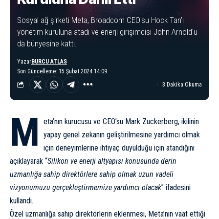
Sosyal ağ şirketi Meta, Broadcom CEO'su Hock Tan'ı
yönetim kuruluna atadı ve enerji girişimcisi John Arnold'u
da bünyesine kattı.
Yazar
BURCU ATLAS
Son Güncelleme: 15 Şubat 2024 14:09
3 Dakika Okuma
M
eta’nın kurucusu ve CEO’su Mark Zuckerberg, ikilinin
yapay genel zekanın geliştirilmesine yardımcı olmak
için deneyimlerine ihtiyaç duyulduğu için atandığını
açıklayarak “
Silikon ve enerji altyapısı konusunda derin
uzmanlığa sahip direktörlere sahip olmak uzun vadeli
vizyonumuzu gerçekleştirmemize yardımcı olacak
” ifadesini
kullandı
.
Özel uzmanlığa sahip direktörlerin eklenmesi, Meta’nın vaat ettiği