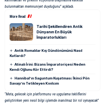
katılmaktan ve şirketin vizyonuna ulaşmasına katkıda
bulunmaktan memnuniyet duyduğunu
”
açıkladı
.
More Read
Tarihi Şekillendiren Antik
Dünyanın En Büyük
İmparatorlukları
Antik Romalılar Kış Gündönümünü Nasıl
Kutlardı?
Atinalı İrini: Bizans İmparatoriçesi Neden
Kendi Oğlunu Kör Ettirdi?
Hannibal’ın Saguntum Kuşatması: İkinci Pön
Savaşı’nı Tetikleyen Kıvılcım
“
Meta, gelecek için platformunu ve uygulama tekliflerini
geliştirirken yeni nesil bilgi işlemde inanılmaz bir rol oynayacak
”