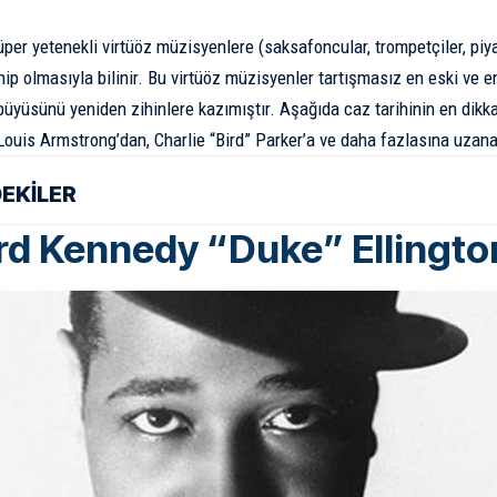
er yetenekli virtüöz müzisyenlere (saksafoncular, trompetçiler, piyani
ip olmasıyla bilinir. Bu virtüöz müzisyenler tartışmasız en eski ve en
büyüsünü yeniden zihinlere kazımıştır. Aşağıda
caz tarihinin
en dikka
ouis Armstrong’­dan, Charlie “Bird” Parker’­a ve daha fazlasına uzanan
DEKİLER
d Kennedy “Duke” Ellingto