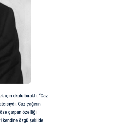
 için okulu bıraktı. “Caz
atçısıydı. Caz çağının
göze çarpan özelliği
ri kendine özgü şekilde