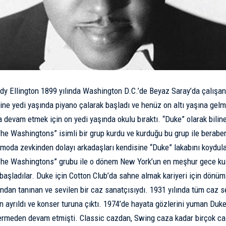
 Ellington 1899 yılında Washington D.C.’­de Beyaz Saray’­da çalışan 
ine yedi yaşında piyano çalarak başladı ve henüz on altı yaşına gelme
 devam etmek için on yedi yaşında okulu bıraktı. “Duke” olarak bilin
The Washingtons” isimli bir grup kurdu ve kurduğu bu grup ile beraber 
e moda zevkinden dolayı arkadaşları kendisine “Duke” lakabını koydula
The Washingtons” grubu ile o dönem New York’­un en meşhur gece ku
aşladılar. Duke için Cotton Club’­da sahne almak kariyeri için dönüm 
ından tanınan ve sevilen bir caz sanatçısıydı. 1931 yılında tüm caz s
an ayrıldı ve konser turuna çıktı. 1974’­de hayata gözlerini yuman Duk
vermeden devam etmişti. Classic cazdan, Swing caz­a kadar birçok ca