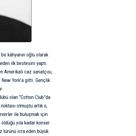
bir kâhyanın oğlu olarak
den ilk bestesini yaptı.
en Amerikalı caz sanatçısı,
New York’­a gitti. Gençlik
r.
lübü olan “Cotton Club”da
noktası olmuştu artık o,
everler ile buluşmak için
e öldüğü yıla kadar konser
z türünü icra eden büyük