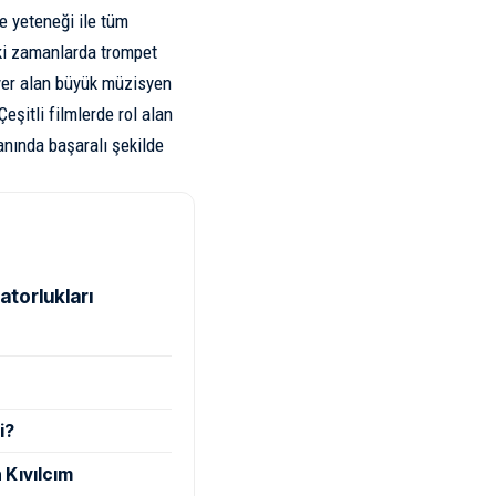
ve yeteneği ile tüm
iki zamanlarda trompet
yer alan büyük müzisyen
şitli filmlerde rol alan
lanında başaralı şekilde
atorlukları
i?
 Kıvılcım