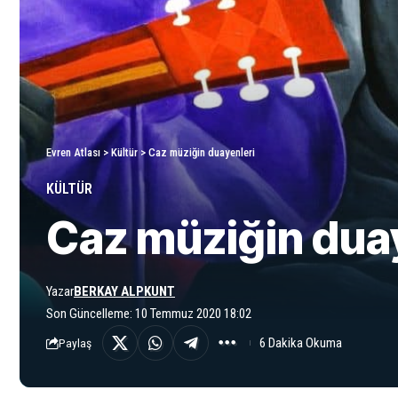
Evren Atlası
>
Kültür
>
Caz müziğin duayenleri
KÜLTÜR
Caz müziğin dua
Yazar
BERKAY ALPKUNT
Son Güncelleme: 10 Temmuz 2020 18:02
6 Dakika Okuma
Paylaş