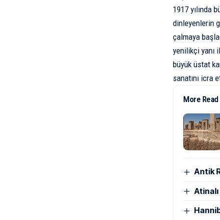
1917 yılında b
dinleyenlerin 
çalmaya başla
yenilikçi yanı
büyük üstat ka
sanatını icra e
More Read
Antik 
Atinal
Hannib