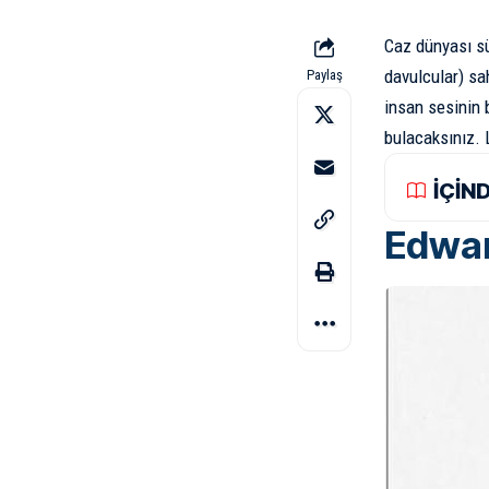
Caz dünyası süp
davulcular) sah
Paylaş
insan sesinin 
bulacaksınız. L
İÇİN
Edwar