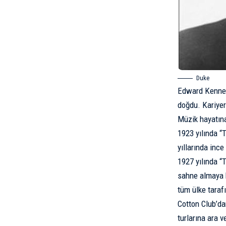
Duke
Edward Kennedy
doğdu. Kariyer
Müzik hayatına
1923 yılında “
yıllarında inc
1927 yılında “
sahne almaya b
tüm ülke taraf
Cotton Club’­d
turlarına ara 