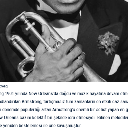
trong
g 1901 yılında New Orleans’da doğdu ve müzik hayatına devam etmek
 adlandırılan Armstrong, tartışmasız tüm zamanların en etkili caz san
ğı dönemde popülerliği artan Armstrong’­u önemli bir solist yapan en 
 Orleans cazını kolektif bir şekilde icra etmesiydi. Bilinen melodile
e yeniden bestelemesi ile üne kavuşmuştur.