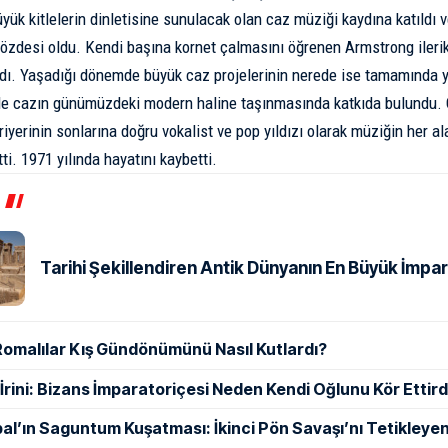
üyük kitlelerin dinletisine sunulacak olan caz müziği kaydına katıldı 
gözdesi oldu. Kendi başına kornet çalmasını öğrenen Armstrong iler
dı. Yaşadığı dönemde büyük caz projelerinin nerede ise tamamında 
 ile cazın günümüzdeki modern haline taşınmasında katkıda bulundu. Çe
riyerinin sonlarına doğru vokalist ve pop yıldızı olarak müziğin her a
tti. 1971 yılında hayatını kaybetti.
Tarihi Şekillendiren Antik Dünyanın En Büyük İmpar
Romalılar Kış Gündönümünü Nasıl Kutlardı?
ı İrini: Bizans İmparatoriçesi Neden Kendi Oğlunu Kör Ettird
al’ın Saguntum Kuşatması: İkinci Pön Savaşı’nı Tetikleyen