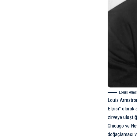
Louis Arms
Louis Armstron
Elçisi” olarak
zirveye ulaştı
Chicago ve New
doğaçlaması v