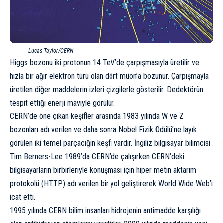
Lucas Taylor/CERN
Higgs bozonu iki protonun 14 TeV’de çarpışmasıyla üretilir ve
hızla bir ağır elektron türü olan dört müon’a bozunur. Çarpışmayla
üretilen diğer maddelerin izleri çizgilerle gösterilir. Dedektörün
tespit ettiği enerji maviyle görülür.
CERN’de öne çıkan keşifler arasında 1983 yılında W ve Z
bozonları adı verilen ve daha sonra Nobel Fizik Ödülü’ne layık
görülen iki temel parçacığın keşfi vardır. İngiliz bilgisayar bilimcisi
Tim Berners-Lee
1989’da CERN’de çalışırken CERN’deki
bilgisayarların birbirleriyle konuşması için hiper metin aktarım
protokolü (HTTP) adı verilen bir yol geliştirerek World Wide Web’i
icat etti.
1995 yılında CERN bilim insanları hidrojenin
antimadde
karşılığı