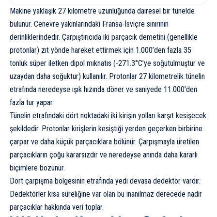
Makine yaklaşık 27 kilometre uzunluğunda dairesel bir tünelde
bulunur. Cenevre yakınlarındaki Fransa-İsviçre sınırının
derinliklerindedir. Çarpıştırıcıda iki parçacık demetini (genellikle
protonlar) zıt yönde hareket ettirmek için 1.000’den fazla 35
tonluk süper iletken dipol mıknatıs (-271.3°C’ye soğutulmuştur ve
uzay
dan daha soğuktur) kullanılır. Protonlar 27 kilometrelik tünelin
etrafında neredeyse ışık hızında döner ve saniyede 11.000’den
fazla tur yapar.
Tünelin etrafındaki dört noktadaki iki kirişin yolları karşıt kesişecek
şekildedir. Protonlar kirişlerin kesiştiği yerden geçerken birbirine
çarpar ve daha küçük parçacıklara bölünür. Çarpışmayla üretilen
parçacıkların çoğu kararsızdır ve neredeyse anında daha kararlı
biçimlere bozunur.
Dört çarpışma bölgesinin etrafında yedi devasa dedektör vardır.
Dedektörler kısa süreliğine var olan bu inanılmaz derecede nadir
parçacıklar hakkında veri toplar.