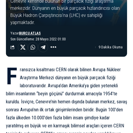
Cenevre kentinde bulunan bir parçacık fiziği araştırma
merkezidir. Dünyanın en büyük parçacık hızlandırıcısı olan
Büyük Hadron Çarpıştırıcısı'na (LHC) ev sahipliği
yapmaktadır.
Yazar
BURCU ATLAS
Son Güncelleme: 28 Mayıs 2022 01:00
9 Dakika Okuma
F
ransızca kısaltması CERN olarak bilinen Avrupa Nükleer
Araştırma Merkezi dünyanın en büyük parçacık fiziği
laboratuvarıdır. Avrupa’dan Amerika’ya giden yetenekli
bilim insanlarının “beyin göçünü” durdurmak amacıyla 1954’te
kuruldu. İsviçre, Cenevre’nin hemen dışında bulunan merkez, savaş
sonrası Avrupa’nın ilk ortak girişimlerinden biridir. Bugün 100’den
fazla ülkeden 10.000’den fazla bilim insanı şimdiye kadar
yaratılmış en büyük ve en karmaşık bilimsel araçları içeren CERN