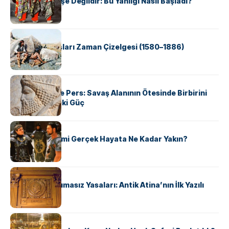
Geyşalar Fahişe Değildir: Bu Yanılgı Nasıl Başladı?
KÜLTÜR
Apache Savaşları Zaman Çizelgesi (1580–1886)
KÜLTÜR
Antik Yunan ve Pers: Savaş Alanının Ötesinde Birbirini
Şekillendiren İki Güç
KÜLTÜR
‘Gladiator’ Filmi Gerçek Hayata Ne Kadar Yakın?
KÜLTÜR
Draco’nun Acımasız Yasaları: Antik Atina’nın İlk Yazılı
Hukuk Kodu
KÜLTÜR