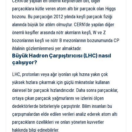
CERN’de yapılan en önemli keşiflerden biri, diğer
parçacıklara kütle veren atom altı bir parçacık olan Higgs
bozonu. Bu parçacığın 2012 yılında keşfi parçacık fiziği
alanında büyük bir atılım olmuştur. CERN’de yapılan diğer
önemli keşifler arasında nötr akımların keşfi, W ve Z
bozonlarının keşfi ve nötr B mezonlarının bozunumunda CP
ihlalinin gözlemlenmesi yer almaktadır.
Büyük Hadron Çarpıştırıcısı (LHC) nasıl
çalışıyor?
LHC, protonları veya ağır iyonları ışık hızına yakın çok
yüksek hızlara çıkarmak için güçlü mıknatıslar kullanan
dairesel bir parçacık hızlandırıcıdır. Daha sonra parçacıklar,
ortaya çıkan parçacık yağmurlarını ve izlerini ölçen
dedektörlerde birbirleriyle çarpıştırılır. Bilim insanları bu
çarpışmalardan elde edilen verileri analiz ederek atom altı
parçacıkların özellikleri ve onları yöneten kuvvetler
hakkında bilgi edinebilirler.