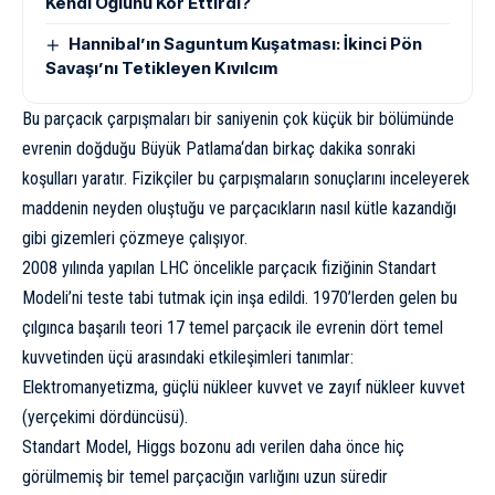
Kendi Oğlunu Kör Ettirdi?
Hannibal’ın Saguntum Kuşatması: İkinci Pön
Savaşı’nı Tetikleyen Kıvılcım
Bu parçacık çarpışmaları bir saniyenin çok küçük bir bölümünde
evrenin doğduğu
Büyük Patlama
‘dan birkaç dakika sonraki
koşulları yaratır. Fizikçiler bu çarpışmaların sonuçlarını inceleyerek
maddenin neyden oluştuğu ve parçacıkların nasıl kütle kazandığı
gibi gizemleri çözmeye çalışıyor.
2008 yılında yapılan LHC öncelikle parçacık fiziğinin Standart
Modeli’ni teste tabi tutmak için inşa edildi. 1970’lerden gelen bu
çılgınca başarılı teori 17 temel parçacık ile evrenin dört temel
kuvvetinden üçü arasındaki etkileşimleri tanımlar:
Elektromanyetizma, güçlü nükleer kuvvet ve zayıf nükleer kuvvet
(
yerçekimi
dördüncüsü).
Standart Model, Higgs bozonu adı verilen daha önce hiç
görülmemiş bir temel parçacığın varlığını uzun süredir