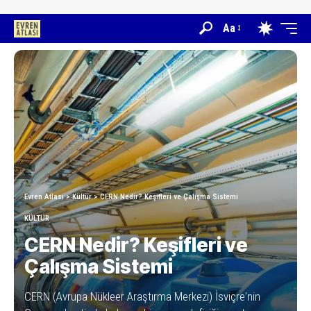
Aa
Evren Atlası
>
Kültür
>
CERN Nedir? Keşifleri ve Çalışma Sistemi
KÜLTÜR
CERN Nedir? Keşifleri ve
Çalışma Sistemi
CERN (Avrupa Nükleer Araştırma Merkezi) İsviçre'nin