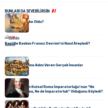
BUNLARI DA SEVEBİLİRSİN
KÜLTÜR
Tunus Nasıl Ülke Oldu?
KÜLTÜR
Bastille Baskını Fransız Devrimi’ni Nasıl Ateşledi?
KÜLTÜR
ABD Eyaletlerine Adını Veren Gerçek İnsanlar
KÜLTÜR
Voltaire Neden Kutsal Roma İmparatorluğu’nun “Ne
Kutsal, Ne Roma, Ne de İmparatorluk” Olduğunu Söyledi?
KÜLTÜR