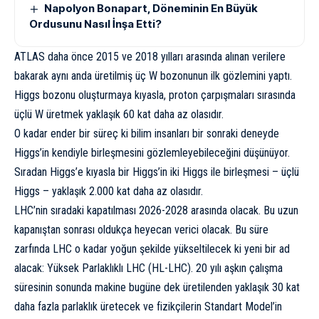
Napolyon Bonapart, Döneminin En Büyük
Ordusunu Nasıl İnşa Etti?
ATLAS daha önce 2015 ve 2018 yılları arasında alınan verilere
bakarak aynı anda üretilmiş üç W bozonunun ilk gözlemini yaptı.
Higgs bozonu oluşturmaya kıyasla, proton çarpışmaları sırasında
üçlü W üretmek yaklaşık 60 kat daha az olasıdır.
O kadar ender bir süreç ki bilim insanları bir sonraki deneyde
Higgs’in kendiyle birleşmesini gözlemleyebileceğini düşünüyor.
Sıradan Higgs’e kıyasla bir Higgs’in iki Higgs ile birleşmesi – üçlü
Higgs – yaklaşık 2.000 kat daha az olasıdır.
LHC’nin sıradaki kapatılması 2026-2028 arasında olacak. Bu uzun
kapanıştan sonrası oldukça heyecan verici olacak. Bu süre
zarfında LHC o kadar yoğun şekilde yükseltilecek ki yeni bir ad
alacak: Yüksek Parlaklıklı LHC (HL-LHC). 20 yılı aşkın çalışma
süresinin sonunda makine bugüne dek üretilenden yaklaşık 30 kat
daha fazla parlaklık üretecek ve fizikçilerin Standart Model’in