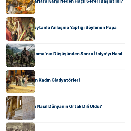
Avrupalı ​​Katharlara Karşı Neden Haçlı Seferi Başlatıldı?
KÜLTÜR
II. Silvester: Şeytanla Anlaşma Yaptığı Söylenen Papa
KÜLTÜR
Ostrogotlar Roma’nın Düşüşünden Sonra İtalya’yı Nasıl
Ele Geçirdi?
KÜLTÜR
Antik Roma’nın Kadın Gladyatörleri
KÜLTÜR
Antik Yunanca Nasıl Dünyanın Ortak Dili Oldu?
KÜLTÜR