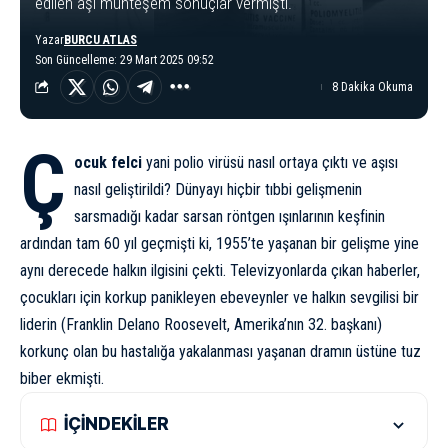
edilen aşı muhteşem sonuçlar vermişti.
Yazar
BURCU ATLAS
Son Güncelleme: 29 Mart 2025 09:52
8 Dakika Okuma
Ç
ocuk felci
yani polio virüsü nasıl ortaya çıktı ve aşısı
nasıl geliştirildi? Dünyayı hiçbir tıbbi gelişmenin
sarsmadığı kadar sarsan röntgen ışınlarının keşfinin
ardından tam 60 yıl geçmişti ki, 1955’te yaşanan bir gelişme yine
aynı derecede halkın ilgisini çekti. Televizyonlarda çıkan haberler,
çocukları için korkup panikleyen ebeveynler ve halkın sevgilisi bir
liderin (Franklin Delano Roosevelt, Amerika’nın 32. başkanı)
korkunç olan bu hastalığa yakalanması yaşanan dramın üstüne tuz
biber ekmişti.
İÇİNDEKİLER