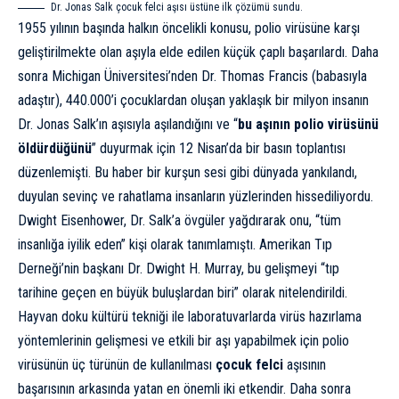
Dr. Jonas Salk çocuk felci aşısı üstüne ilk çözümü sundu.
1955 yılının başında halkın öncelikli konusu, polio virüsüne karşı
geliştirilmekte olan aşıyla elde edilen küçük çaplı başarılardı. Daha
sonra Michigan Üniversitesi’nden Dr. Thomas Francis (babasıyla
adaştır), 440.000’i çocuklardan oluşan yaklaşık bir milyon insanın
Dr. Jonas Salk’ın aşısıyla aşılandığını ve “
bu aşının polio virüsünü
öldürdüğünü
” duyurmak için 12 Nisan’da bir basın toplantısı
düzenlemişti. Bu haber bir kurşun sesi gibi dünyada yankılandı,
duyulan sevinç ve rahatlama insanların yüzlerinden hissediliyordu.
Dwight Eisenhower, Dr. Salk’a övgüler yağdırarak onu, “tüm
insanlığa iyilik eden” kişi olarak tanımlamıştı. Amerikan Tıp
Derneği’nin başkanı Dr. Dwight H. Murray, bu gelişmeyi “tıp
tarihine geçen en büyük buluşlardan biri” olarak nitelendirildi.
Hayvan doku kültürü tekniği ile laboratuvarlarda virüs hazırlama
yöntemlerinin gelişmesi ve etkili bir aşı yapabilmek için polio
virüsünün üç türünün de kullanılması
çocuk felci
aşısının
başarısının arkasında yatan en önemli iki etkendir. Daha sonra