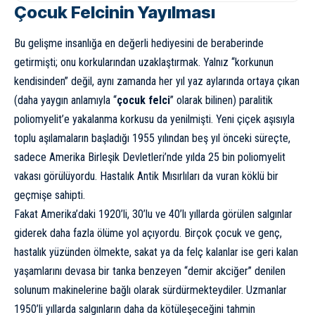
Çocuk Felcinin Yayılması
Bu gelişme insanlığa en değerli hediyesini de beraberinde
getirmişti; onu korkularından uzaklaştırmak. Yalnız “korkunun
kendisinden” değil, aynı zamanda her yıl yaz aylarında ortaya çıkan
(daha yaygın anlamıyla “
çocuk felci
” olarak bilinen) paralitik
poliomyelit’e yakalanma korkusu da yenilmişti. Yeni çiçek aşısıyla
toplu aşılamaların başladığı 1955 yılından beş yıl önceki süreçte,
sadece Amerika Birleşik Devletleri’nde yılda 25 bin poliomyelit
vakası görülüyordu. Hastalık
Antik Mısır
lıları da vuran köklü bir
geçmişe sahipti.
Fakat Amerika’daki 1920’li, 30’lu ve 40’lı yıllarda görülen salgınlar
giderek daha fazla ölüme yol açıyordu. Birçok çocuk ve genç,
hastalık yüzünden ölmekte, sakat ya da felç kalanlar ise geri kalan
yaşamlarını devasa bir tanka benzeyen “demir akciğer” denilen
solunum makinelerine bağlı olarak sürdürmekteydiler. Uzmanlar
1950’li yıllarda salgınların daha da kötüleşeceğini tahmin