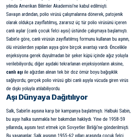
yılında Amerikan Bilimler Akademisi’ne kabul edilmişti.
Savaşın ardından, polio virüsü çalışmalarına dönerek, patojenik
olarak oldukça zayıflatılmış, zararsız üç tür polio virüsünü içeren
canlı aşılar (canlı çocuk felci aşısı) üstünde çalışmaya başlamıştı.
Sabin’e göre, canlı virüsün zayıflatılmış formunu kullanan bu aşının,
ölü virüslerden yapılan aşıya göre birçok avantajı vardı. Öncelikle
enjeksiyona gerek duyulmadan bir şeker küpü içinde ağız yoluyla
verilebiliyordu; diğer aşıdaki tekrarlanan enjeksiyonların aksine,
canlı aşı
ile ağızdan alınan tek bir doz ömür boyu bağışıklık
sağlıyordu; gerçek polio virüsü gibi canlı aşıyla vücuda giren virüs
de dışkı yoluyla atılabiliyordu.
Aşı Dünyaya Dağıtılıyor
Salk, Sabin’in aşısına karşı bir kampanya başlatmıştı. Halbuki Sabin,
bu aşıyı halka sunmakla her bakımdan haklıydı. Yine de 1958-59
yıllarında, aşısını test etmek için
Sovyetler Birliği
‘ne gönderilmişti.
Bu yaşananlar, Salk aşısının 1955-62 yılları arasında çocuk felci