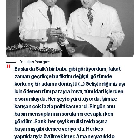
Dr. Julius Youngner
Başlarda Salk’ı bir baba gibi görüyordum, fakat
zaman geçtikçe bu fikrim değişti, gözümde
korkunç bir adama dönüştü (…) Geliştirdiğimiz aşı
için ödenen tüm parayı almıştı, tüm idari işlerden
o sorumluydu. Her şeyi o yürütüyordu. İşimize
karışan çok fazla politikacı vardı. Bir gün onu
basın mensuplarının sorularını cevaplarken
gördüm. Sanki her şeyi kendisi tek başına
başarmış gibi demeç veriyordu. Herkes
yaptıklarıyla övülmek ister. Ama ne yazık ki o