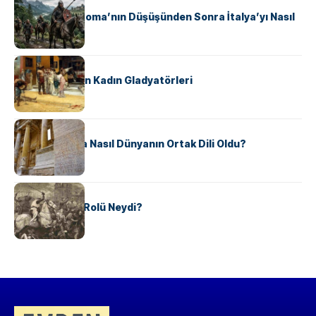
Ostrogotlar Roma’nın Düşüşünden Sonra İtalya’yı Nasıl
Ele Geçirdi?
KÜLTÜR
Antik Roma’nın Kadın Gladyatörleri
KÜLTÜR
Antik Yunanca Nasıl Dünyanın Ortak Dili Oldu?
KÜLTÜR
Valdensler’in Rolü Neydi?