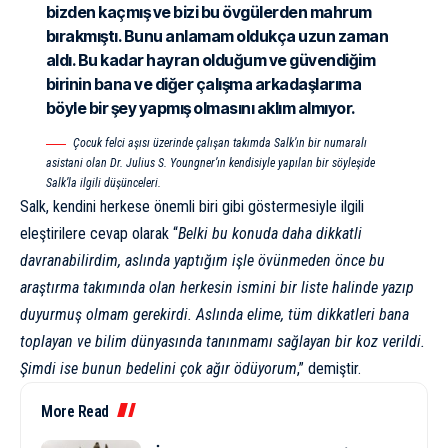
bizden kaçmış ve bizi bu övgülerden mahrum
bırakmıştı. Bunu anlamam oldukça uzun zaman
aldı. Bu kadar hayran olduğum ve güvendiğim
birinin bana ve diğer çalışma arkadaşlarıma
böyle bir şey yapmış olmasını aklım almıyor.
Çocuk felci aşısı üzerinde çalışan takımda Salk’ın bir numaralı
asistani olan Dr. Julius S. Youngner’ın kendisiyle yapılan bir söyleşide
Salk’la ilgili düşünceleri.
Salk, kendini herkese önemli biri gibi göstermesiyle ilgili
eleştirilere cevap olarak “
Belki bu konuda daha dikkatli
davranabilirdim, aslında yaptığım işle övünmeden önce bu
araştırma takımında olan herkesin ismini bir liste halinde yazıp
duyurmuş olmam gerekirdi. Aslında elime, tüm dikkatleri bana
toplayan ve bilim dünyasında tanınmamı sağlayan bir koz verildi.
Şimdi ise bunun bedelini çok ağır ödüyorum
,” demiştir.
More Read