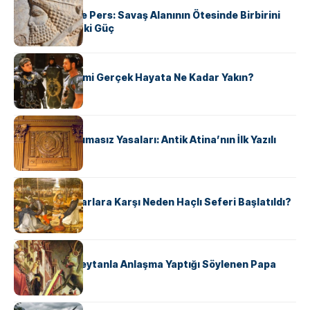
Antik Yunan ve Pers: Savaş Alanının Ötesinde Birbirini
Şekillendiren İki Güç
KÜLTÜR
‘Gladiator’ Filmi Gerçek Hayata Ne Kadar Yakın?
KÜLTÜR
Draco’nun Acımasız Yasaları: Antik Atina’nın İlk Yazılı
Hukuk Kodu
KÜLTÜR
Avrupalı ​​Katharlara Karşı Neden Haçlı Seferi Başlatıldı?
KÜLTÜR
II. Silvester: Şeytanla Anlaşma Yaptığı Söylenen Papa
KÜLTÜR