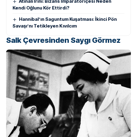
Atinalı İrini: Bizans İmparatoriçesi Neden
Kendi Oğlunu Kör Ettirdi?
Hannibal’ın Saguntum Kuşatması: İkinci Pön
Savaşı’nı Tetikleyen Kıvılcım
Salk Çevresinden Saygı Görmez