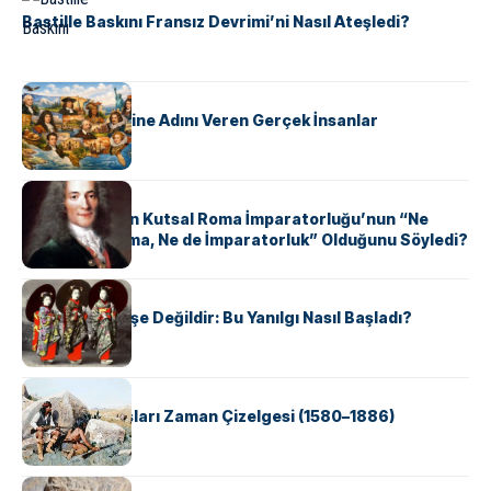
Bastille Baskını Fransız Devrimi’ni Nasıl Ateşledi?
KÜLTÜR
ABD Eyaletlerine Adını Veren Gerçek İnsanlar
KÜLTÜR
Voltaire Neden Kutsal Roma İmparatorluğu’nun “Ne
Kutsal, Ne Roma, Ne de İmparatorluk” Olduğunu Söyledi?
KÜLTÜR
Geyşalar Fahişe Değildir: Bu Yanılgı Nasıl Başladı?
KÜLTÜR
Apache Savaşları Zaman Çizelgesi (1580–1886)
KÜLTÜR