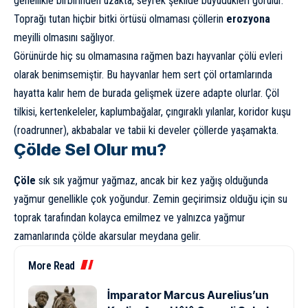
genellikle birbirinden uzakta, seyrek şekilde büyüdükleri görülür.
Toprağı tutan hiçbir bitki örtüsü olmaması çöllerin
erozyona
meyilli olmasını sağlıyor.
Görünürde hiç su olmamasına rağmen bazı hayvanlar çölü evleri
olarak benimsemiştir. Bu hayvanlar hem sert çöl ortamlarında
hayatta kalır hem de burada gelişmek üzere adapte olurlar.
Çöl
tilkisi
, kertenkeleler, kaplumbağalar, çıngıraklı yılanlar, koridor kuşu
(roadrunner), akbabalar ve tabii ki
develer
çöllerde yaşamakta.
Çölde Sel Olur mu?
Çöle
sık sık yağmur yağmaz, ancak bir kez yağış olduğunda
yağmur genellikle çok yoğundur. Zemin geçirimsiz olduğu için su
toprak tarafından kolayca emilmez ve yalnızca yağmur
zamanlarında çölde akarsular meydana gelir.
More Read
İmparator Marcus Aurelius’un