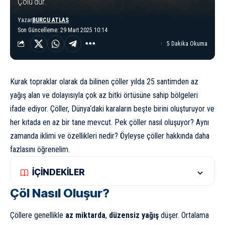
Çölü'dür.
Yazar
BURCU ATLAS
Son Güncelleme: 29 Mart 2025 10:14
5 Dakika Okuma
Kurak topraklar olarak da bilinen çöller yılda 25 santimden az
yağış alan ve dolayısıyla çok az bitki örtüsüne sahip bölgeleri
ifade ediyor. Çöller,
Dünya
‘daki karaların beşte birini oluşturuyor ve
her kıtada en az bir tane mevcut. Pek çöller nasıl oluşuyor? Aynı
zamanda iklimi ve özellikleri nedir? Öyleyse çöller hakkında daha
fazlasını öğrenelim.
İÇİNDEKİLER
Çöl Nasıl Oluşur?
Çöllere genellikle
az miktarda
,
düzensiz yağış
düşer. Ortalama