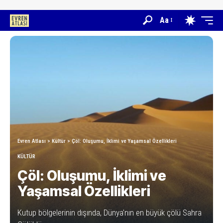
Aa
Evren Atlası
>
Kültür
>
Çöl: Oluşumu, İklimi ve Yaşamsal Özellikleri
KÜLTÜR
Çöl: Oluşumu, İklimi ve
Yaşamsal Özellikleri
Kutup bölgelerinin dışında, Dünya'nın en büyük çölü Sahra