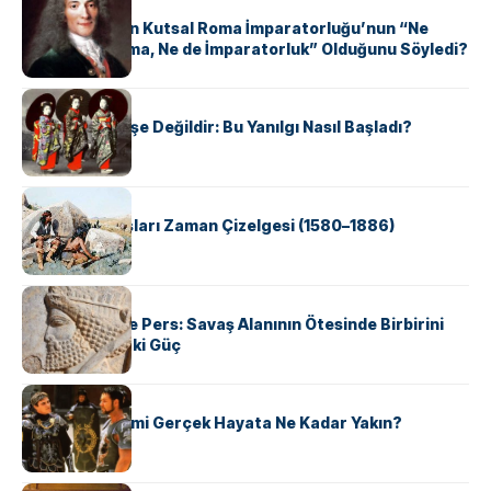
KÜLTÜR
Voltaire Neden Kutsal Roma İmparatorluğu’nun “Ne
Kutsal, Ne Roma, Ne de İmparatorluk” Olduğunu Söyledi?
KÜLTÜR
Geyşalar Fahişe Değildir: Bu Yanılgı Nasıl Başladı?
KÜLTÜR
Apache Savaşları Zaman Çizelgesi (1580–1886)
KÜLTÜR
Antik Yunan ve Pers: Savaş Alanının Ötesinde Birbirini
Şekillendiren İki Güç
KÜLTÜR
‘Gladiator’ Filmi Gerçek Hayata Ne Kadar Yakın?