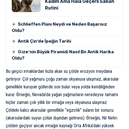
Kadim Ama Hâlâ Geçerli Sabah
Rutini
Schlieffen Planı Neydi ve Neden Başarısız
Oldu?
Antik Çin’de İpeğin Tarihi
Gize’nin Büyük Piramidi Nasıl Bir Antik Harika
Oldu?
Bu geçici ırmaklardan hızla akan su çölde erozyon meydana
getiriyor. Çöl yağmuru çoğu zaman okyanusa ulaşmaz, akarsular
genellikle kuruyan göllerde son bulur veya yolda kendiliğinden
kurur. Örneğin, Nevada’da yağan yağmurların neredeyse tamamı
hiçbir zaman çok yıllık bir ırmağa veya okyanusa ulaşmaz.
Çöldeki kalıcı akarsular genellikle “egzotik” suların bir sonucu
(akarsulardaki suyun çölün dışından gelmesi). Örneğin,
Nil Nehri
çölden geçiyor ancak ırmağın kaynağı Orta Afrika’daki yüksek