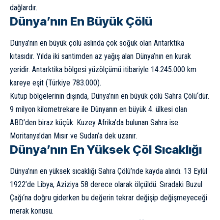
dağlardır.
Dünya’nın En Büyük Çölü
Dünya’nın en büyük çölü aslında çok soğuk olan
Antarktika
kıtasıdır. Yılda iki santimden az yağış alan Dünya’nın en kurak
yeridir. Antarktika bölgesi yüzölçümü itibariyle 14.245.000 km
kareye eşit (Türkiye 783.000).
Kutup bölgelerinin dışında, Dünya’nın en büyük çölü
Sahra Çölü
‘dür.
9 milyon kilometrekare ile
Dünyanın en büyük 4. ülkesi
olan
ABD’den biraz küçük. Kuzey Afrika’da bulunan Sahra ise
Moritanya’dan Mısır ve Sudan’a dek uzanır.
Dünya’nın En Yüksek Çöl Sıcaklığı
Dünya’nın en yüksek sıcaklığı Sahra Çölü’nde kayda alındı. 13 Eylül
1922’de Libya, Aziziya 58 derece olarak ölçüldü. Sıradaki
Buzul
Çağı
‘na doğru giderken bu değerin tekrar değişip değişmeyeceği
merak konusu.