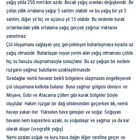
yağış yılda 250 mm’den azdır. Ancak yağış oranları değişkendir. Bir
çölün yıllık ortalama yağışı 5 santim olabilir ve bu yağış bir yıl 3
santim, diğer yıl hiç ve üçüncü yıl 15 olabilir. Bu nedenle kurak
ortamlardaki yıllık ortalama yağış gerçek yağmur miktarını
yansıtmaz.
Çöl oluşumunu sağlayan şey, gerçekleşen buharlaşmaya kıyasla az
yağış olmasıdır. Buharlaşan suyun yerini alan yağış olmaması çölde
hiç su havuzu oluşmamasıyla sonuçlanır. Bu az yağışın bir nedeni
rüzgarın yağmur bulutlarını uzaklaştırmasıdır.
Sıradağlar nemli havanın belirli bölgelere ulaşmasını engelleyerek
çöl oluşumuna katkıda bulunur. Buna yağmur gölgesi deniyor ve
Mojave,
Gobi
ve Atacama çölleri gibi kurak bölgeler böyle
oluştular. Hakim rüzgar bir dağ silsilesinden geçerken ılık, nemli
havayı yukarı iter. Yükselen hava genişler ve soğur. Soğuyan
havanın nem kapasitesi azalır, su yoğunlaşır ve yağmur ya da kar
olarak düşer (orografik yağış).
Nemi azalan soğuk ve kuru hava dağın diğer tarafına geçer ve