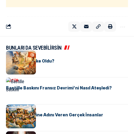
BUNLARI DA SEVEBİLİRSİN
KÜLTÜR
Tunus Nasıl Ülke Oldu?
KÜLTÜR
Bastille Baskını Fransız Devrimi’ni Nasıl Ateşledi?
KÜLTÜR
ABD Eyaletlerine Adını Veren Gerçek İnsanlar