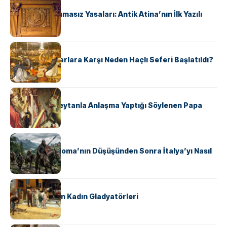
KÜLTÜR
Draco’nun Acımasız Yasaları: Antik Atina’nın İlk Yazılı
Hukuk Kodu
KÜLTÜR
Avrupalı ​​Katharlara Karşı Neden Haçlı Seferi Başlatıldı?
KÜLTÜR
II. Silvester: Şeytanla Anlaşma Yaptığı Söylenen Papa
KÜLTÜR
Ostrogotlar Roma’nın Düşüşünden Sonra İtalya’yı Nasıl
Ele Geçirdi?
KÜLTÜR
Antik Roma’nın Kadın Gladyatörleri