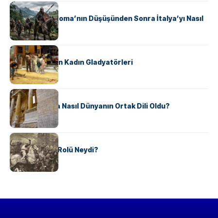
KÜLTÜR
Ostrogotlar Roma’nın Düşüşünden Sonra İtalya’yı Nasıl
Ele Geçirdi?
KÜLTÜR
Antik Roma’nın Kadın Gladyatörleri
KÜLTÜR
Antik Yunanca Nasıl Dünyanın Ortak Dili Oldu?
KÜLTÜR
Valdensler’in Rolü Neydi?