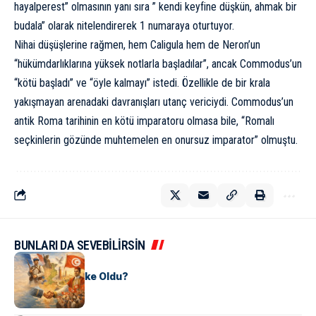
hayalperest” olmasının yanı sıra ” kendi keyfine düşkün, ahmak bir
budala” olarak nitelendirerek 1 numaraya oturtuyor.
Nihai düşüşlerine rağmen, hem Caligula hem de Neron’un
“hükümdarlıklarına yüksek notlarla başladılar”, ancak Commodus’un
“kötü başladı” ve “öyle kalmayı” istedi. Özellikle de bir krala
yakışmayan arenadaki davranışları utanç vericiydi. Commodus’un
antik Roma tarihinin en kötü imparatoru olmasa bile, “Romalı
seçkinlerin gözünde muhtemelen en onursuz imparator” olmuştu.
BUNLARI DA SEVEBİLİRSİN
KÜLTÜR
Tunus Nasıl Ülke Oldu?