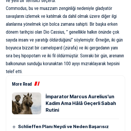
ve yeni bir temsilci seçerdi.
Commodus, bu ve muazzam zenginliği nedeniyle gladyatör
savaşlarını izlemek ve katılmak da dahil olmak üzere diğer ilgi
alanlarına yönelmek için bolca zamana sahipti. Bir başka erken
dönem tarihçisi olan Dio Cassius, ” genellikle halkın önünde çok
sayıda insanı ve yaratığı öldürdüğünü” söylemiştir. Örneğin, iki gün
boyunca bizzat bir camelopard (zürafa) ve iki gergedanın yanı
sıra beş hipopotam ve iki fil öldürmüştür. Sonraki bir gün, arenanın
balkonunun sunduğu korunaktan 100 ayıyı mızraklayarak hepsini
telef etti.
More Read
İmparator Marcus Aurelius’un
Kadim Ama Hâlâ Geçerli Sabah
Rutini
Schlieffen Planı Neydi ve Neden Başarısız