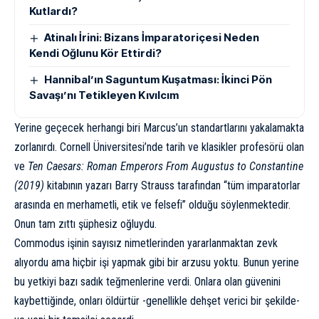
Kutlardı?
Atinalı İrini: Bizans İmparatoriçesi Neden
Kendi Oğlunu Kör Ettirdi?
Hannibal’ın Saguntum Kuşatması: İkinci Pön
Savaşı’nı Tetikleyen Kıvılcım
Yerine geçecek herhangi biri Marcus’un standartlarını yakalamakta
zorlanırdı. Cornell Üniversitesi’nde tarih ve klasikler profesörü olan
ve
Ten Caesars: Roman Emperors From Augustus to Constantine
(2019)
kitabının yazarı Barry Strauss tarafından “tüm imparatorlar
arasında en merhametli, etik ve felsefi” olduğu söylenmektedir.
Onun tam zıttı şüphesiz oğluydu.
Commodus işinin sayısız nimetlerinden yararlanmaktan zevk
alıyordu ama hiçbir işi yapmak gibi bir arzusu yoktu. Bunun yerine
bu yetkiyi bazı sadık teğmenlerine verdi. Onlara olan güvenini
kaybettiğinde, onları öldürtür -genellikle dehşet verici bir şekilde-