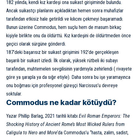
182 yılında, kendi kız kardeşi ona suikast girişiminde bulundu.
Ancak suikastçı planlarını açıkladıktan hemen sonra muhafızlar
tarafından etkisiz hale getirildi ve kılıcını çekmeyi başaramadı.
Bunun üzerine Commodus, hem suçlu hem de masum birkaç
kişiyle birlikte onu da öldürttü. Kız kardeşini de öldürtmeden önce
geçici olarak sürgüne gönderdi.
187’deki başarısız bir suikast girişimini 192’de gerçekleşen
başarılı bir suikast izledi. İlk olarak, yüksek rütbeli iki subayı
tarafından, muhtemelen sevgilisinin yardımıyla zehirlendi ( rivayete
göre ya şarapla ya da sığır etiyle). Daha sonra bu işe yaramayınca
onu boğması için profesyonel güreşçi Narcissus’u devreye
soktular.
Commodus ne kadar kötüydü?
Yazar Phillip Barlag, 2021 tarihli kitabı
Evil Roman Emperors: The
Shocking History of Ancient Rome’s Most Wicked Rulers from
Caligula to Nero and More
‘da Commodus’u “hasta, zalim, sadist,