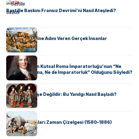
KÜLTÜR
Bastille Baskını Fransız Devrimi’ni Nasıl Ateşledi?
KÜLTÜR
ABD Eyaletlerine Adını Veren Gerçek İnsanlar
KÜLTÜR
Voltaire Neden Kutsal Roma İmparatorluğu’nun “Ne
Kutsal, Ne Roma, Ne de İmparatorluk” Olduğunu Söyledi?
KÜLTÜR
Geyşalar Fahişe Değildir: Bu Yanılgı Nasıl Başladı?
KÜLTÜR
Apache Savaşları Zaman Çizelgesi (1580–1886)