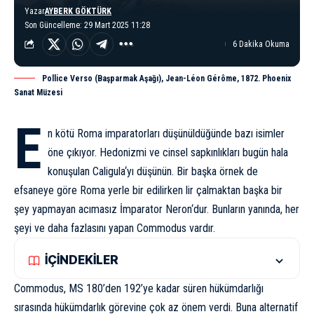
Yazar
AYBERK GÖKTÜRK
Son Güncelleme: 29 Mart 2025 11:28
6 Dakika Okuma
Pollice Verso (Başparmak Aşağı), Jean-Léon Gérôme, 1872. Phoenix
Sanat Müzesi
E
n kötü Roma imparatorları düşünüldüğünde bazı isimler
öne çıkıyor. Hedonizmi ve cinsel sapkınlıkları bugün hala
konuşulan
Caligula
‘yı düşünün. Bir başka örnek de
efsaneye göre Roma yerle bir edilirken lir çalmaktan başka bir
şey yapmayan acımasız İmparator
Neron
‘dur. Bunların yanında, her
şeyi ve daha fazlasını yapan Commodus vardır.
İÇİNDEKİLER
Commodus, MS 180’den 192’ye kadar süren hükümdarlığı
sırasında hükümdarlık görevine çok az önem verdi. Buna alternatif