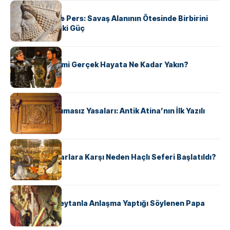
KÜLTÜR
Antik Yunan ve Pers: Savaş Alanının Ötesinde Birbirini
Şekillendiren İki Güç
KÜLTÜR
‘Gladiator’ Filmi Gerçek Hayata Ne Kadar Yakın?
KÜLTÜR
Draco’nun Acımasız Yasaları: Antik Atina’nın İlk Yazılı
Hukuk Kodu
KÜLTÜR
Avrupalı ​​Katharlara Karşı Neden Haçlı Seferi Başlatıldı?
KÜLTÜR
II. Silvester: Şeytanla Anlaşma Yaptığı Söylenen Papa