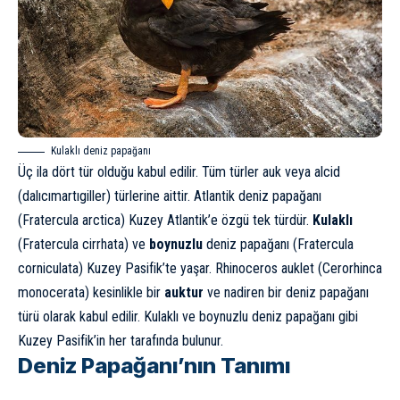
Kulaklı deniz papağanı
Üç ila dört tür olduğu kabul edilir. Tüm türler auk veya alcid
(dalıcımartıgiller) türlerine aittir. Atlantik deniz papağanı
(Fratercula arctica) Kuzey Atlantik’e özgü tek türdür.
Kulaklı
(Fratercula cirrhata) ve
boynuzlu
deniz papağanı (Fratercula
corniculata) Kuzey Pasifik’te yaşar. Rhinoceros auklet (Cerorhinca
monocerata) kesinlikle bir
auktur
ve nadiren bir deniz papağanı
türü olarak kabul edilir. Kulaklı ve boynuzlu deniz papağanı gibi
Kuzey Pasifik’in her tarafında bulunur.
Deniz Papağanı’nın Tanımı