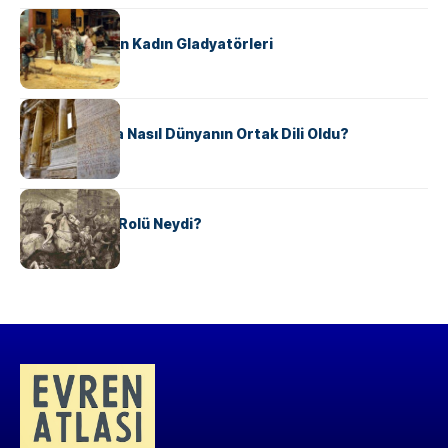
KÜLTÜR
Antik Roma’nın Kadın Gladyatörleri
KÜLTÜR
Antik Yunanca Nasıl Dünyanın Ortak Dili Oldu?
KÜLTÜR
Valdensler’in Rolü Neydi?