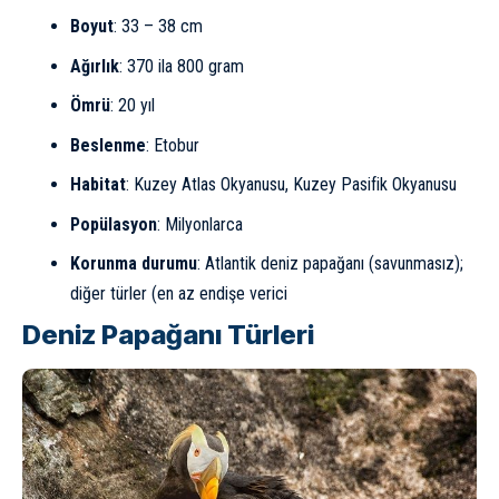
Boyut
: 33 – 38 cm
Ağırlık
: 370 ila 800 gram
Ömrü
: 20 yıl
Beslenme
: Etobur
Habitat
: Kuzey Atlas Okyanusu, Kuzey Pasifik Okyanusu
Popülasyon
: Milyonlarca
Korunma durumu
: Atlantik deniz papağanı (
savunmasız
);
diğer türler (en az endişe verici
Deniz Papağanı Türleri