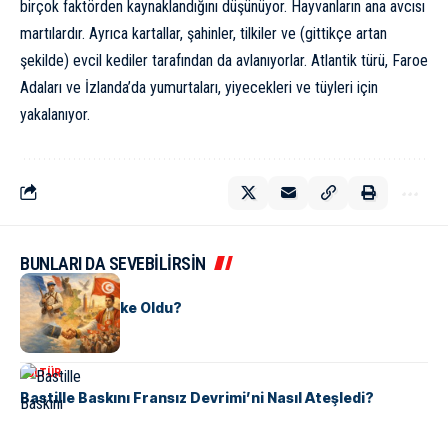
birçok faktörden kaynaklandığını düşünüyor. Hayvanların ana avcısı
martılardır. Ayrıca kartallar, şahinler, tilkiler ve (gittikçe artan
şekilde) evcil kediler tarafından da avlanıyorlar. Atlantik türü, Faroe
Adaları ve İzlanda’da yumurtaları, yiyecekleri ve tüyleri için
yakalanıyor.
BUNLARI DA SEVEBİLİRSİN
KÜLTÜR
Tunus Nasıl Ülke Oldu?
KÜLTÜR
Bastille Baskını Fransız Devrimi’ni Nasıl Ateşledi?