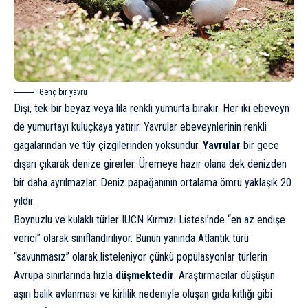
Genç bir yavru
Dişi, tek bir beyaz veya lila renkli yumurta bırakır. Her iki ebeveyn
de yumurtayı kuluçkaya yatırır. Yavrular ebeveynlerinin renkli
gagalarından ve tüy çizgilerinden yoksundur.
Yavrular
bir gece
dışarı çıkarak denize girerler. Üremeye hazır olana dek denizden
bir daha ayrılmazlar. Deniz papağanının ortalama ömrü yaklaşık 20
yıldır.
Boynuzlu ve kulaklı türler IUCN Kırmızı Listesi’nde “en az endişe
verici” olarak sınıflandırılıyor. Bunun yanında Atlantik türü
“savunmasız” olarak listeleniyor çünkü popülasyonlar türlerin
Avrupa sınırlarında hızla
düşmektedir
. Araştırmacılar düşüşün
aşırı balık avlanması ve kirlilik nedeniyle oluşan gıda kıtlığı gibi