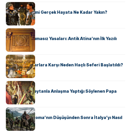
KÜLTÜR
‘Gladiator’ Filmi Gerçek Hayata Ne Kadar Yakın?
KÜLTÜR
Draco’nun Acımasız Yasaları: Antik Atina’nın İlk Yazılı
Hukuk Kodu
KÜLTÜR
Avrupalı ​​Katharlara Karşı Neden Haçlı Seferi Başlatıldı?
KÜLTÜR
II. Silvester: Şeytanla Anlaşma Yaptığı Söylenen Papa
KÜLTÜR
Ostrogotlar Roma’nın Düşüşünden Sonra İtalya’yı Nasıl
Ele Geçirdi?