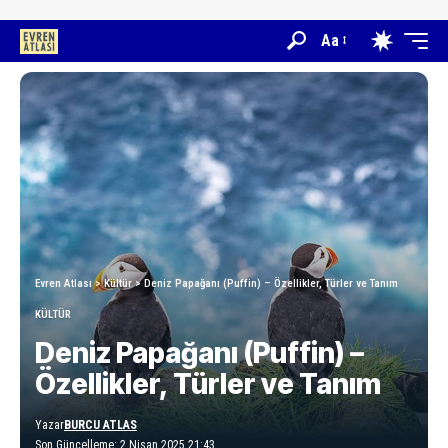
Aa
Evren Atlası
>
Kültür
>
Deniz Papağanı (Puffin) – Özellikler, Türler ve Tanım
KÜLTÜR
Deniz Papağanı (Puffin) –
Özellikler, Türler ve Tanım
Yazar
BURCU ATLAS
Son Güncelleme: 2 Nisan 2025 21:43