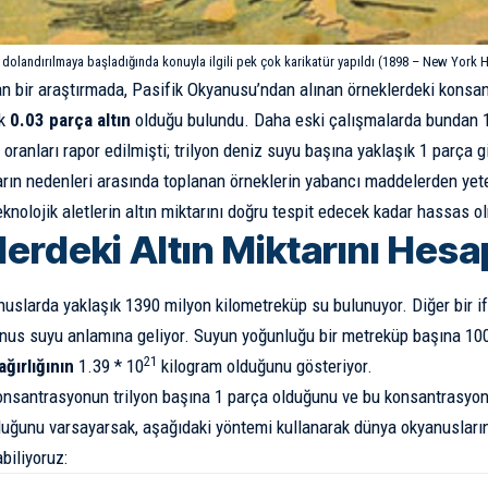
r dolandırılmaya başladığında konuyla ilgili pek çok karikatür yapıldı (1898 – New York 
an bir
araştırmada
, Pasifik Okyanusu’ndan alınan örneklerdeki konsan
ık
0.03 parça altın
olduğu bulundu. Daha eski çalışmalarda bundan 
ranları rapor edilmişti; trilyon deniz suyu başına yaklaşık 1 parça gi
ların nedenleri arasında toplanan örneklerin yabancı maddelerden yet
teknolojik aletlerin altın miktarını doğru tespit edecek kadar hassas 
lerdeki Altın Miktarını Hes
uslarda yaklaşık 1390 milyon kilometreküp su bulunuyor. Diğer bir i
us suyu anlamına geliyor. Suyun yoğunluğu bir metreküp başına 100
21
ğırlığının
1.39 * 10
kilogram olduğunu gösteriyor.
onsantrasyonun trilyon başına 1 parça olduğunu ve bu konsantrasyo
lduğunu varsayarsak, aşağıdaki yöntemi kullanarak dünya okyanusları
biliyoruz: