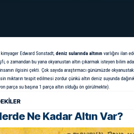
iz kimyager Edward Sonstadt,
deniz sularında altının
varlığını ilan e
şfi, o zamandan bu yana okyanustan altın çıkarmak isteyen bilim a
insanın ilgisini çekti. Çok sayıda araştırmacı günümüzde okyanustaki
esin miktarın tespit edilmesi zordur çünkü altın deniz suyunda dağın
lyon parça su başına 1 parça altın olduğu ön görülmekte).
DEKİLER
lerde Ne Kadar Altın Var?