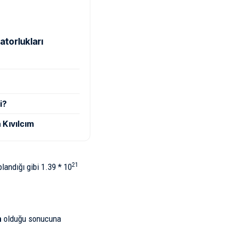
atorlukları
i?
 Kıvılcım
21
landığı gibi 1.39 * 10
n
olduğu sonucuna