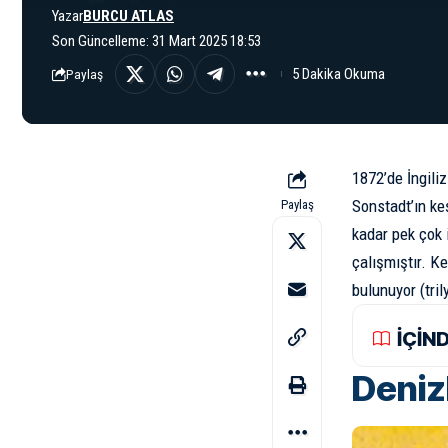
Yazar
BURCU ATLAS
Son Güncelleme: 31 Mart 2025 18:53
5 Dakika Okuma
Paylaş
1872’de İngil
Sonstadt’ın ke
Paylaş
kadar pek çok 
çalışmıştır. K
bulunuyor (tri
İÇİN
Deniz