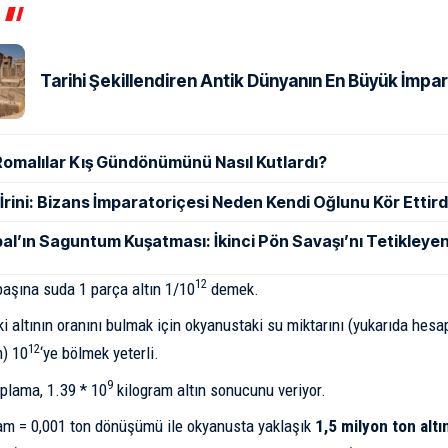
Tarihi Şekillendiren Antik Dünyanın En Büyük İmpar
Romalılar Kış Gündönümünü Nasıl Kutlardı?
ı İrini: Bizans İmparatoriçesi Neden Kendi Oğlunu Kör Ettird
al’ın Saguntum Kuşatması: İkinci Pön Savaşı’nı Tetikleyen
12
başına suda 1 parça altın 1/10
demek.
i altının oranını bulmak için okyanustaki su miktarını (yukarıda hesap
12
m) 10
‘ye bölmek yeterli.
9
plama, 1.39 * 10
kilogram altın sonucunu veriyor.
ram = 0,001 ton dönüşümü ile okyanusta yaklaşık
1,5 milyon ton altı