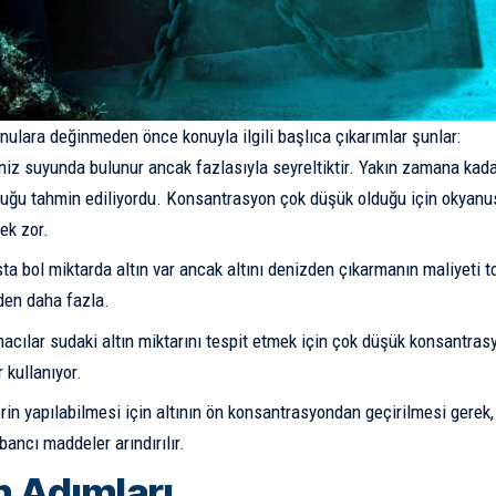
nulara değinmeden önce konuyla ilgili başlıca çıkarımlar şunlar:
niz suyunda bulunur ancak fazlasıyla seyreltiktir. Yakın zamana kada
lduğu tahmin ediliyordu. Konsantrasyon çok düşük olduğu için okyanu
ek zor.
a bol miktarda altın var ancak altını denizden çıkarmanın maliyeti t
den daha fazla.
acılar sudaki altın miktarını tespit etmek için çok düşük konsantra
r kullanıyor.
in yapılabilmesi için altının ön konsantrasyondan geçirilmesi gerek
bancı maddeler arındırılır.
 Adımları