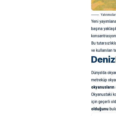
Yatırımcıla
Yeni yayımlan
başına yaklaş
konsantrasyon o
Bu tutarsızlık
ve kullanılan 
Deniz
Dünya’da okyan
metreküp okyan
okyanusların a
Okyanustaki k
için geçerli o
olduğunu
bula