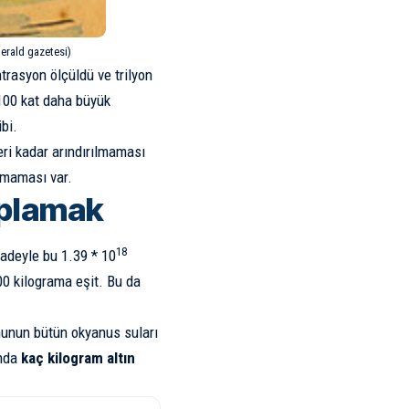
Herald gazetesi)
trasyon ölçüldü ve trilyon
100 kat daha büyük
bi.
eri kadar arındırılmaması
olmaması var.
aplamak
18
fadeyle bu 1.39 * 10
0 kilograma eşit. Bu da
nunun bütün okyanus suları
nda
kaç kilogram altın