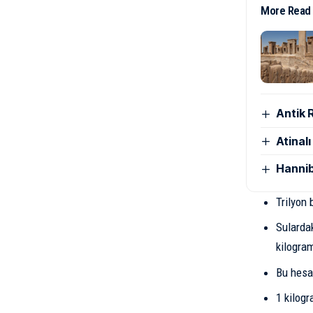
More Read
Antik 
Atinal
Hannib
Trilyon 
Sulardak
kilogra
Bu hesa
1 kilog