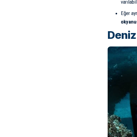
varılabi
Eğer ay
okyanus
Deniz