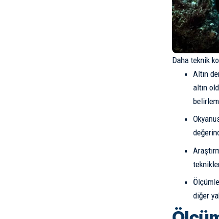
Daha teknik ko
Altın de
altın o
belirlem
Okyanust
değerin
Araştırm
teknikle
Ölçümler
diğer ya
Ölçüm