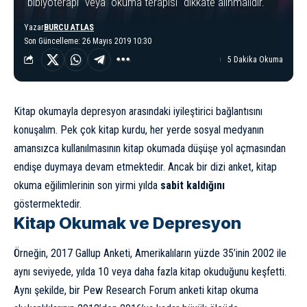
"bibiyoterapi" veya "okuma terapisi" dikkate alınmalıdır.
Yazar
BURCU ATLAS
Son Güncelleme: 26 Mayıs 2019 10:30
5 Dakika Okuma
Kitap okumayla
depresyon
arasındaki iyileştirici bağlantısını
konuşalım. Pek çok kitap kurdu, her yerde sosyal medyanın
amansızca kullanılmasının kitap okumada düşüşe yol açmasından
endişe
duymaya devam etmektedir. Ancak bir dizi anket, kitap
okuma eğilimlerinin son yirmi yılda
sabit kaldığını
göstermektedir.
Kitap Okumak ve Depresyon
Örneğin,
2017 Gallup Anketi
, Amerikalıların yüzde 35’inin 2002 ile
aynı seviyede, yılda 10 veya daha fazla kitap okuduğunu keşfetti.
Aynı şekilde, bir Pew Research Forum
anketi
kitap okuma