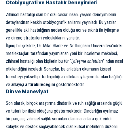
Otobiyografi ve Hastalık Deneyimleri
Zihinsel hastalığı olan bir dizi cesur insan, yaşam deneyimlerini
detaylandıran keskin
otobiyografik anılarını
yayınladı. Bu yazılar
genellikle akıl hastalığının neden olduğu acı ve sıkıntı ile iyileşme
ve direnç stratejileri yolculuklarını yansıtır.
İlginç bir şekilde, Dr. Mike Slade ve Nottingham Üniversitesi’ndeki
meslektaşları tarafından yayımlanan
yeni bir inceleme
makalesi,
zihinsel hastalığı olan kişilerin bu tür “
iyileşme anlatıları
” ndan nasıl
etkilendiğini inceledi. Sonuçlar, bu anlatıları okumanın kişisel
tecrübeyi yükseltip, tedirginliği azaltırken iyileşme ile olan bağlılığı
ve anlayışı
artırabileceğini
göstermektedir.
Din ve Maneviyat
Son olarak,
birçok araştırma
dindarlık ve ruh sağlığı arasında güçlü
ve tutarlı bir ilişki olduğunu göstermektedir. Dindarlığın ayrılmaz
bir parçası, zihinsel sağlık sorunları olan inananlara çok ciddi
kolaylık ve destek sağlayabilecek olan kutsal metinlerin düzenli