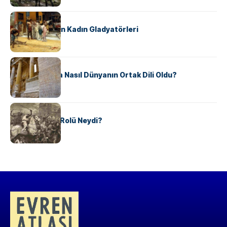
KÜLTÜR
Antik Roma’nın Kadın Gladyatörleri
KÜLTÜR
Antik Yunanca Nasıl Dünyanın Ortak Dili Oldu?
KÜLTÜR
Valdensler’in Rolü Neydi?