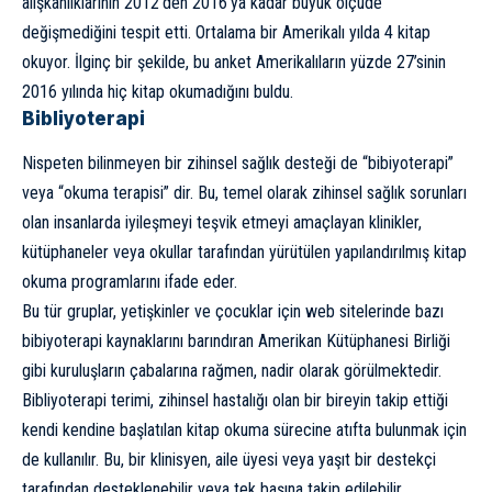
alışkanlıklarının 2012’den 2016’ya kadar büyük ölçüde
değişmediğini tespit etti. Ortalama bir Amerikalı yılda 4 kitap
okuyor. İlginç bir şekilde, bu anket Amerikalıların yüzde 27’sinin
2016 yılında hiç kitap okumadığını buldu.
Bibliyoterapi
Nispeten bilinmeyen bir zihinsel sağlık desteği de “bibiyoterapi”
veya “okuma terapisi” dir. Bu, temel olarak zihinsel sağlık sorunları
olan insanlarda iyileşmeyi teşvik etmeyi amaçlayan klinikler,
kütüphaneler veya okullar tarafından yürütülen yapılandırılmış kitap
okuma programlarını ifade eder.
Bu tür gruplar, yetişkinler ve çocuklar için web sitelerinde bazı
bibiyoterapi kaynaklarını barındıran Amerikan Kütüphanesi Birliği
gibi kuruluşların çabalarına rağmen, nadir olarak görülmektedir.
Bibliyoterapi terimi, zihinsel hastalığı olan bir bireyin takip ettiği
kendi kendine başlatılan kitap okuma sürecine atıfta bulunmak için
de kullanılır. Bu, bir klinisyen, aile üyesi veya yaşıt bir destekçi
tarafından desteklenebilir veya tek başına takip edilebilir.