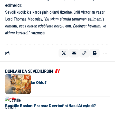
edilmelidir.
Sevgili küçük kız kardeşinin ölümü üzerine, ünlü Victorian yazar
Lord Thomas Macaulay, “
Bu yıkım altında tamamen ezilmemiş
olmamı, esas olarak edebiyata borçluyum. Edebiyat hayatımı ve
aklımı kurtardı
.”
yazmıştı
.
BUNLARI DA SEVEBİLİRSİN
KÜLTÜR
Tunus Nasıl Ülke Oldu?
KÜLTÜR
Bastille Baskını Fransız Devrimi’ni Nasıl Ateşledi?