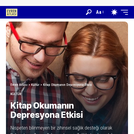
Aa
Evren Atlası
>
Kültür
>
Kitap Okumanın Depresyona Etkisi
KÜLTÜR
Kitap Okumanın
Depresyona Etkisi
Nispeten bilinmeyen bir zihinsel sağlık desteği olarak