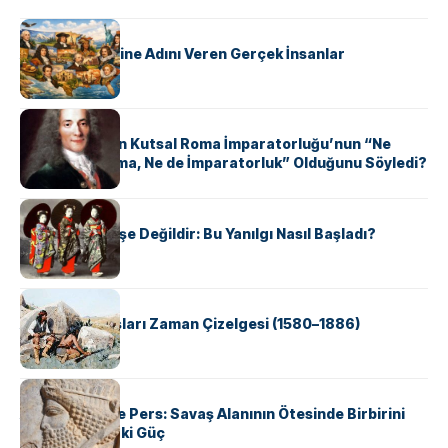
KÜLTÜR
ABD Eyaletlerine Adını Veren Gerçek İnsanlar
KÜLTÜR
Voltaire Neden Kutsal Roma İmparatorluğu’nun “Ne
Kutsal, Ne Roma, Ne de İmparatorluk” Olduğunu Söyledi?
KÜLTÜR
Geyşalar Fahişe Değildir: Bu Yanılgı Nasıl Başladı?
KÜLTÜR
Apache Savaşları Zaman Çizelgesi (1580–1886)
KÜLTÜR
Antik Yunan ve Pers: Savaş Alanının Ötesinde Birbirini
Şekillendiren İki Güç