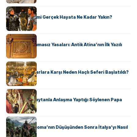
KÜLTÜR
‘Gladiator’ Filmi Gerçek Hayata Ne Kadar Yakın?
KÜLTÜR
Draco’nun Acımasız Yasaları: Antik Atina’nın İlk Yazılı
Hukuk Kodu
KÜLTÜR
Avrupalı ​​Katharlara Karşı Neden Haçlı Seferi Başlatıldı?
KÜLTÜR
II. Silvester: Şeytanla Anlaşma Yaptığı Söylenen Papa
KÜLTÜR
Ostrogotlar Roma’nın Düşüşünden Sonra İtalya’yı Nasıl
Ele Geçirdi?