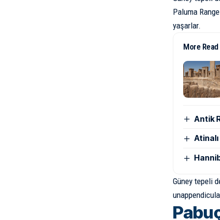
Paluma Range U
yaşarlar.
More Read
Antik 
Atinal
Hannib
Güney tepeli d
unappendiculat
Pabuç