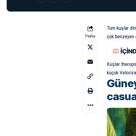
Tüm kuşlar
di
çok benzeyen c
Paylaş
İÇİN
Kuşlar theropod
küçük
Velocira
Güney
casua