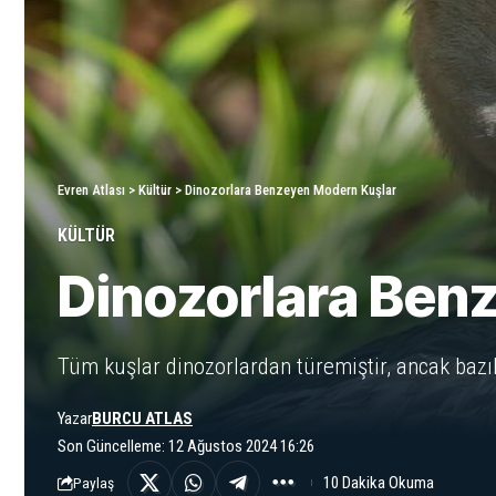
Evren Atlası
>
Kültür
>
Dinozorlara Benzeyen Modern Kuşlar
KÜLTÜR
Dinozorlara Ben
Tüm kuşlar dinozorlardan türemiştir, ancak bazı
Yazar
BURCU ATLAS
Son Güncelleme: 12 Ağustos 2024 16:26
10 Dakika Okuma
Paylaş