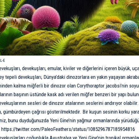
L-E
vekuşları, devekuşları, emular, kiviler ve diğerlerini içeren büyük, u
ney tepeli devekuşları, Dünya’daki dinozorlara en yakın yaşayan akraba 
mi
nden kalma miğferli bir dinozor olan Corythoraptor jacobsi’nin soy
larının başının üstünde kask adı verilen miğfer benzeri bir yapı bulun
vekuşlarının sesleri de dinozor atalarının seslerini andırıyor olabili
, gümbürdeyen çağrısı gösterilmektedir. Bir kuşun sesinin korku yara
iz, bunu duyduğunuzda Yeni Gine’nin yağmur ormanlarında yürüdüğü
https://twitter.com/PaleoFeathers/status/1085296787185954816
evekuşlarları çoğunlukla Avustralya ve Yeni Gine’nin tropikal ormanla