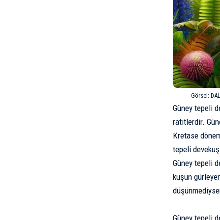
Görsel: DAL
Güney tepeli de
ratitlerdir. Gü
Kretase döne
tepeli devekuş
Güney tepeli de
kuşun gürleyen
düşünmediysen
Güney tepeli d