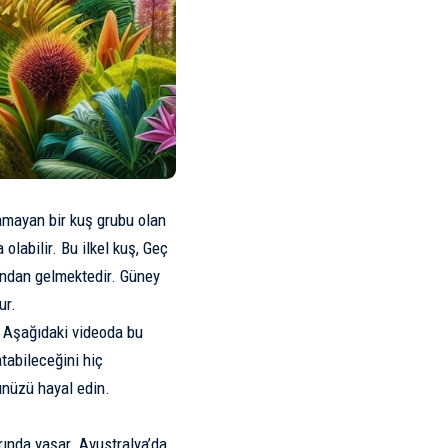
çamayan bir kuş grubu olan
olabilir. Bu ilkel kuş, Geç
undan gelmektedir. Güney
ur.
r. Aşağıdaki videoda bu
tabileceğini hiç
nüzü hayal edin.
rında yaşar. Avustralya’da