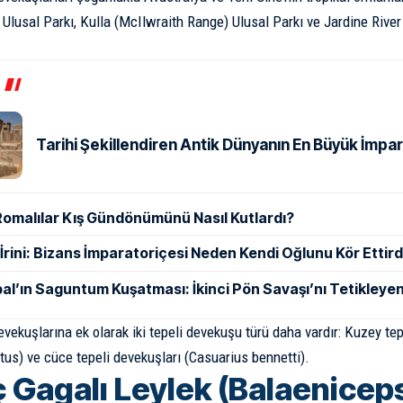
lusal Parkı, Kulla (McIlwraith Range) Ulusal Parkı ve Jardine River
Tarihi Şekillendiren Antik Dünyanın En Büyük İmpar
Romalılar Kış Gündönümünü Nasıl Kutlardı?
ı İrini: Bizans İmparatoriçesi Neden Kendi Oğlunu Kör Ettird
al’ın Saguntum Kuşatması: İkinci Pön Savaşı’nı Tetikleyen
evekuşlarına ek olarak iki tepeli devekuşu türü daha vardır: Kuzey te
us) ve cüce tepeli devekuşları (Casuarius bennetti).
 Gagalı Leylek (Balaeniceps