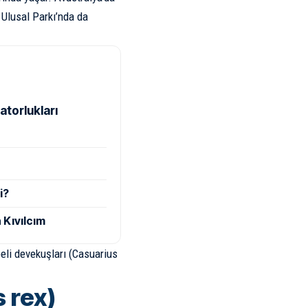
 Ulusal Parkı’nda da
atorlukları
i?
 Kıvılcım
peli devekuşları (Casuarius
 rex)