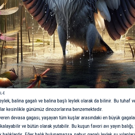
L-E
eylek
, balina gagalı ve balina başlı leylek olarak da bilinir. Bu tuhaf 
ar kesinlikle günümüz dinozorlarına benzemektedir.
veren devasa gagası, yaşayan tüm kuşlar arasındaki en büyük gagalar
kalayabilir ve bütün olarak yutabilir. Bu kuşun favori avı yayın balığı, t
k balıklardır. Eğer balık bulunamazsa, pabuç gagalı leylek su yılanları