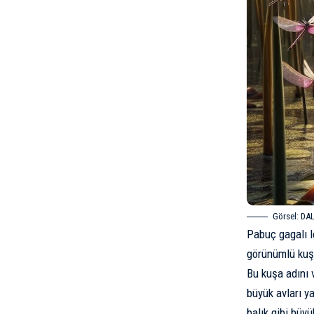
Görsel: DAL
Pabuç gagalı l
görünümlü kuşl
Bu kuşa adını 
büyük avları ya
balık gibi büyü