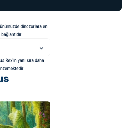
r günümüzde dinozorlara en
 bağlantıdır.
us Rex
‘in yanı sıra daha
benzemektedir.
us