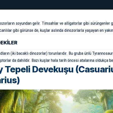
nozor
ların soyundan gelir. Timsahlar ve alligatorlar gibi sürüngenle
anlılar gibi görünse de, kuşlar aslında dinozorlarla yaşayan en yakın
DEKİLER
ların (iki bacaklı dinozorlar) torunlarıdır. Bu gruba ünlü
Tyrannosaur
ptor
lar da dahildir. Bazı kuşlar hala tarih öncesi atalarına oldukça 
 Tepeli Devekuşu (Casuari
rius)