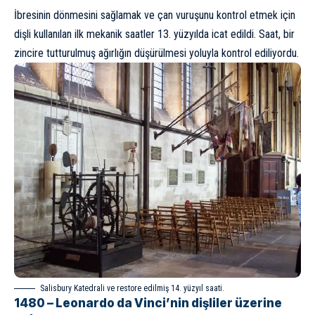
İbresinin dönmesini sağlamak ve çan vuruşunu kontrol etmek için
dişli kullanılan ilk mekanik saatler 13. yüzyılda icat edildi. Saat, bir
zincire tutturulmuş ağırlığın düşürülmesi yoluyla kontrol ediliyordu.
Salisbury Katedrali ve restore edilmiş 14. yüzyıl saati.
1480 – Leonardo da Vinci’nin dişliler üzerine