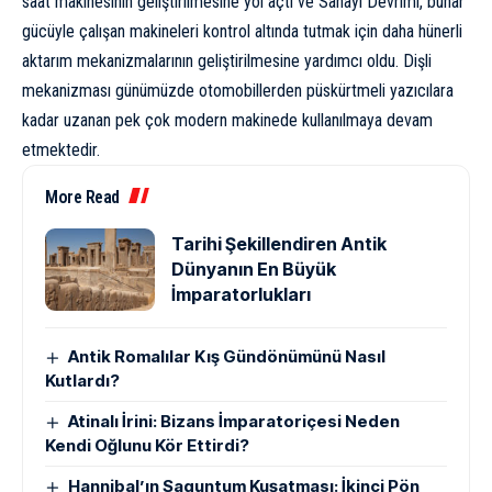
saat makinesinin geliştirilmesine yol açtı ve
Sanayi Devrimi
, buhar
gücüyle
çalışan
makineleri kontrol altında tutmak için daha hünerli
aktarım mekanizmalarının geliştirilmesine yardımcı oldu. Dişli
mekanizması günümüzde otomobillerden püskürtmeli yazıcılara
kadar uzanan pek çok modern makinede kullanılmaya devam
etmektedir.
More Read
Tarihi Şekillendiren Antik
Dünyanın En Büyük
İmparatorlukları
Antik Romalılar Kış Gündönümünü Nasıl
Kutlardı?
Atinalı İrini: Bizans İmparatoriçesi Neden
Kendi Oğlunu Kör Ettirdi?
Hannibal’ın Saguntum Kuşatması: İkinci Pön