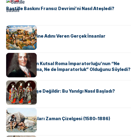
KÜLTÜR
Bastille Baskını Fransız Devrimi’ni Nasıl Ateşledi?
KÜLTÜR
ABD Eyaletlerine Adını Veren Gerçek İnsanlar
KÜLTÜR
Voltaire Neden Kutsal Roma İmparatorluğu’nun “Ne
Kutsal, Ne Roma, Ne de İmparatorluk” Olduğunu Söyledi?
KÜLTÜR
Geyşalar Fahişe Değildir: Bu Yanılgı Nasıl Başladı?
KÜLTÜR
Apache Savaşları Zaman Çizelgesi (1580–1886)