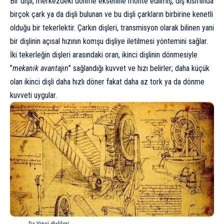
Bir dişli, merkezdeki dönme eksenine monte edilmiş, dış kısmında
birçok çark ya da dişli bulunan ve bu dişli çarkların birbirine kenetli
olduğu bir tekerlektir. Çarkın dişleri, transmisyon olarak bilinen yani
bir dişlinin açısal hızının komşu dişliye iletilmesi yöntemini sağlar.
İki tekerleğin dişleri arasındaki oran, ikinci dişlinin dönmesiyle
”
mekanik avantajın
” sağlandığı kuvvet ve hızı belirler; daha küçük
olan ikinci dişli daha hızlı döner fakat daha az tork ya da dönme
kuvveti uygular.