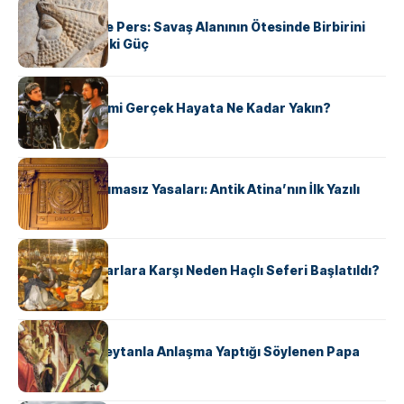
KÜLTÜR
Antik Yunan ve Pers: Savaş Alanının Ötesinde Birbirini
Şekillendiren İki Güç
KÜLTÜR
‘Gladiator’ Filmi Gerçek Hayata Ne Kadar Yakın?
KÜLTÜR
Draco’nun Acımasız Yasaları: Antik Atina’nın İlk Yazılı
Hukuk Kodu
KÜLTÜR
Avrupalı ​​Katharlara Karşı Neden Haçlı Seferi Başlatıldı?
KÜLTÜR
II. Silvester: Şeytanla Anlaşma Yaptığı Söylenen Papa