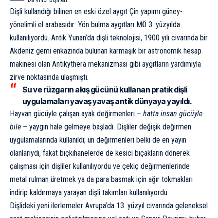
Da Vinci dişlileri.
Dişli kullandığı bilinen en eski özel aygıt
Çin
yapımı güney-
yönelimli el arabasıdır: Yön bulma aygıtları MÖ 3. yüzyılda
kullanılıyordu. Antik Yunan’da dişli teknolojisi, 1900 yılı civarında bir
Akdeniz gemi enkazında bulunan karmaşık bir astronomik hesap
makinesi olan
Antikythera mekanizması
gibi aygıtların yardımıyla
zirve noktasında ulaşmıştı.
Su ve rüzgarın akış gücünü kullanan pratik dişli
uygulamaları yavaş yavaş antik dünyaya yayıldı.
Hayvan gücüyle çalışan ayak değirmenleri –
hatta insan gücüyle
bile
– yaygın hale gelmeye başladı. Dişliler değişik değirmen
uygulamalarında kullanıldı; un değirmenleri belki de en yayın
olanlarıydı, fakat bıçkıhanelerde de kesici bıçakların dönerek
çalışması için dişliler kullanılıyordu ve çekiç değirmenlerinde
metal rulman üretmek ya da para basmak için ağır tokmakları
indirip kaldırmaya yarayan dişli takımları kullanılıyordu.
Dişlideki yeni ilerlemeler Avrupa’da 13. yüzyıl civarında geleneksel