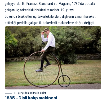
çalışıyordu. İki Fransız, Blanchard ve Maguire, 1789’da pedalla
çalışan üç tekerlekli bisikleti tasarladı. 19. yüzyıl
boyunca
bisiklet
ler üç tekerleklilerden, dişlilerin zinciri hareket
ettirdiği pedalla çalışan iki tekerlekli makinelere doğru değişti.
19. yüzyıldan kalma bisiklet.
1835 – Dişli kalıp makinesi