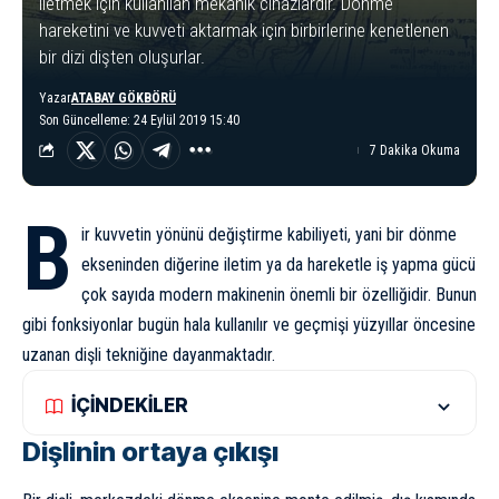
iletmek için kullanılan mekanik cihazlardır. Dönme
hareketini ve kuvveti aktarmak için birbirlerine kenetlenen
bir dizi dişten oluşurlar.
Yazar
ATABAY GÖKBÖRÜ
Son Güncelleme: 24 Eylül 2019 15:40
7 Dakika Okuma
B
ir kuvvetin yönünü değiştirme kabiliyeti, yani bir dönme
ekseninden diğerine iletim ya da hareketle iş yapma gücü
çok sayıda modern makinenin önemli bir özelliğidir. Bunun
gibi fonksiyonlar bugün hala kullanılır ve geçmişi yüzyıllar öncesine
uzanan dişli tekniğine dayanmaktadır.
İÇİNDEKİLER
Dişlinin ortaya çıkışı