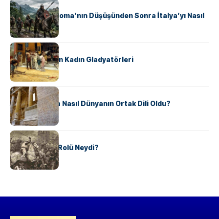
KÜLTÜR
Ostrogotlar Roma’nın Düşüşünden Sonra İtalya’yı Nasıl
Ele Geçirdi?
KÜLTÜR
Antik Roma’nın Kadın Gladyatörleri
KÜLTÜR
Antik Yunanca Nasıl Dünyanın Ortak Dili Oldu?
KÜLTÜR
Valdensler’in Rolü Neydi?