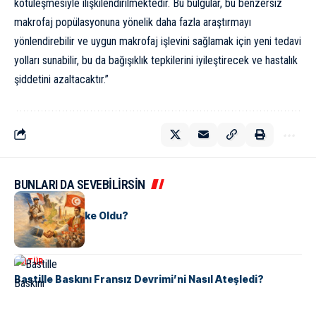
kötüleşmesiyle ilişkilendirilmektedir. Bu bulgular, bu benzersiz
makrofaj popülasyonuna yönelik daha fazla araştırmayı
yönlendirebilir ve uygun makrofaj işlevini sağlamak için yeni tedavi
yolları sunabilir, bu da bağışıklık tepkilerini iyileştirecek ve hastalık
şiddetini azaltacaktır.”
BUNLARI DA SEVEBİLİRSİN
KÜLTÜR
Tunus Nasıl Ülke Oldu?
KÜLTÜR
Bastille Baskını Fransız Devrimi’ni Nasıl Ateşledi?