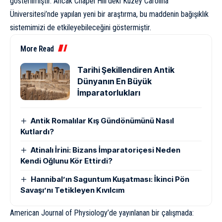
gösterilmiştir. Ancak Chapel Hill’deki Kuzey Carolina
Üniversitesi’nde yapılan yeni bir araştırma, bu maddenin bağışıklık
sistemimizi de etkileyebileceğini göstermiştir.
More Read
Tarihi Şekillendiren Antik
Dünyanın En Büyük
İmparatorlukları
Antik Romalılar Kış Gündönümünü Nasıl
Kutlardı?
Atinalı İrini: Bizans İmparatoriçesi Neden
Kendi Oğlunu Kör Ettirdi?
Hannibal’ın Saguntum Kuşatması: İkinci Pön
Savaşı’nı Tetikleyen Kıvılcım
American Journal of Physiology’de yayınlanan bir çalışmada: