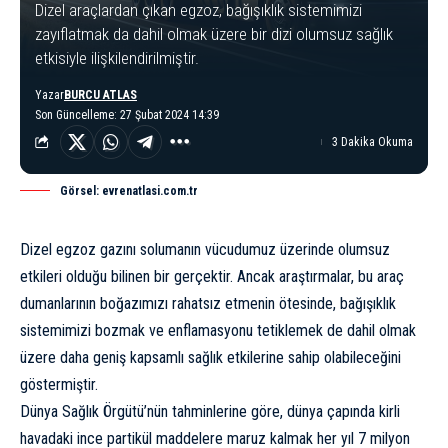
Dizel araçlardan çıkan egzoz, bağışıklık sistemimizi
zayıflatmak da dahil olmak üzere bir dizi olumsuz sağlık
etkisiyle ilişkilendirilmiştir.
Yazar
BURCU ATLAS
Son Güncelleme: 27 Şubat 2024 14:39
3 Dakika Okuma
Görsel: evrenatlasi.com.tr
Dizel egzoz gazını solumanın vücudumuz üzerinde olumsuz
etkileri olduğu bilinen bir gerçektir. Ancak araştırmalar, bu araç
dumanlarının boğazımızı rahatsız etmenin ötesinde, bağışıklık
sistemimizi bozmak ve enflamasyonu tetiklemek de dahil olmak
üzere daha geniş kapsamlı sağlık etkilerine sahip olabileceğini
göstermiştir.
Dünya Sağlık Örgütü’nün tahminlerine göre, dünya çapında kirli
havadaki ince partikül maddelere maruz kalmak her yıl 7 milyon