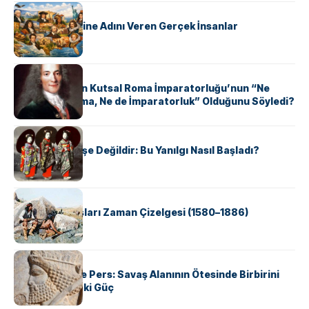
KÜLTÜR
ABD Eyaletlerine Adını Veren Gerçek İnsanlar
KÜLTÜR
Voltaire Neden Kutsal Roma İmparatorluğu’nun “Ne
Kutsal, Ne Roma, Ne de İmparatorluk” Olduğunu Söyledi?
KÜLTÜR
Geyşalar Fahişe Değildir: Bu Yanılgı Nasıl Başladı?
KÜLTÜR
Apache Savaşları Zaman Çizelgesi (1580–1886)
KÜLTÜR
Antik Yunan ve Pers: Savaş Alanının Ötesinde Birbirini
Şekillendiren İki Güç