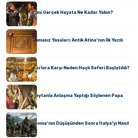
KÜLTÜR
‘Gladiator’ Filmi Gerçek Hayata Ne Kadar Yakın?
KÜLTÜR
Draco’nun Acımasız Yasaları: Antik Atina’nın İlk Yazılı
Hukuk Kodu
KÜLTÜR
Avrupalı ​​Katharlara Karşı Neden Haçlı Seferi Başlatıldı?
KÜLTÜR
II. Silvester: Şeytanla Anlaşma Yaptığı Söylenen Papa
KÜLTÜR
Ostrogotlar Roma’nın Düşüşünden Sonra İtalya’yı Nasıl
Ele Geçirdi?