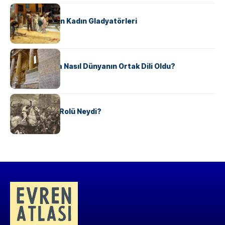
KÜLTÜR
Antik Roma’nın Kadın Gladyatörleri
KÜLTÜR
Antik Yunanca Nasıl Dünyanın Ortak Dili Oldu?
KÜLTÜR
Valdensler’in Rolü Neydi?