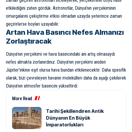
zaman geçiren astronotları inceleyerek, yerçekiminin boyu nasıl
etkilediğini zaten gördük. Astronotlar, Dünya’nın yerçekiminin
omurgalarını çekiştirme etkisi olmadan uzayda yeterince zaman
geçirirlerse boyları uzayabilir.
Artan Hava Basıncı Nefes Almanızı
Zorlaştıracak
Dünya’nın yerçekimi ve hava basıncındaki ani artış olmasaydı
nefes almakta zorlanırdınız. Dünya’nın yerçekimi aniden
Jüpiter’inkine eşit olursa hava bundan etkilenecektir. Daha spesifik
olarak, bizi çevreleyen havanın molekülleri daha da aşağı çekilerek
Dünya’nın atmosfer basıncını yükseltirdi.
More Read
Tarihi Şekillendiren Antik
Dünyanın En Büyük
İmparatorlukları