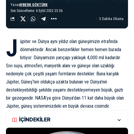
Yazar
AYBERK GÖKTÜRK
Son Güncelleme: 6 Eylül 2022 23:36
5 Dakika Okuma
J
üpiter
ve
Dünya
aynı yıldız olan güneşimizin etrafında
dönmektedir. Ancak benzerlikler hemen hemen burada
bitiyor. Dünyamızın yarıçapı yaklaşık 4,000 mil kadardır.
Sıvı suyu,
atmosfer
i, manyetik alanı ve güneşe olan uzaklığı
nedeniyle çok çeşitli yaşam formlarını destekler. Buna karşılık
Jüpiter,
Güneş
‘ten oldukça uzakta bulunan ve Dünya’nın
destekleyebildiği şekilde yaşamı destekleyemeyen büyük, gazlı
bir gezegendir. NASA’ya göre Dünya’dan 11 kat daha büyük olan
Jüpiter, güneş sistemimizdeki en büyük devasa cisimdir.
İÇİNDEKİLER