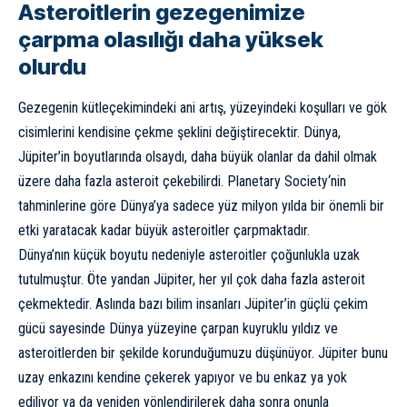
Asteroitlerin gezegenimize
çarpma olasılığı daha yüksek
olurdu
Gezegenin kütleçekimindeki ani artış, yüzeyindeki koşulları ve gök
cisimlerini kendisine çekme şeklini değiştirecektir. Dünya,
Jüpiter’in boyutlarında olsaydı, daha büyük olanlar da dahil olmak
üzere daha fazla
asteroit
çekebilirdi.
Planetary Society
‘nin
tahminlerine göre Dünya’ya sadece yüz milyon yılda bir önemli bir
etki yaratacak kadar büyük asteroitler çarpmaktadır.
Dünya’nın küçük boyutu nedeniyle asteroitler çoğunlukla uzak
tutulmuştur. Öte yandan Jüpiter, her yıl çok daha fazla asteroit
çekmektedir. Aslında bazı bilim insanları Jüpiter’in güçlü çekim
gücü sayesinde Dünya yüzeyine çarpan
kuyruklu yıldız
ve
asteroitlerden bir şekilde korunduğumuzu düşünüyor. Jüpiter bunu
uzay enkazını kendine çekerek yapıyor ve bu enkaz ya yok
ediliyor ya da yeniden yönlendirilerek daha sonra onunla