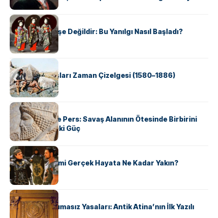
KÜLTÜR
Geyşalar Fahişe Değildir: Bu Yanılgı Nasıl Başladı?
KÜLTÜR
Apache Savaşları Zaman Çizelgesi (1580–1886)
KÜLTÜR
Antik Yunan ve Pers: Savaş Alanının Ötesinde Birbirini
Şekillendiren İki Güç
KÜLTÜR
‘Gladiator’ Filmi Gerçek Hayata Ne Kadar Yakın?
KÜLTÜR
Draco’nun Acımasız Yasaları: Antik Atina’nın İlk Yazılı
Hukuk Kodu