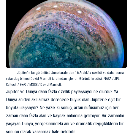
Jüpiter’in bu görüntüsü Juno tarafından 16 Aralık’ta çekildi ve daha sonra
vatandaş bilimci David Marriott tarafından işlendi. Görüntü kredisi: NASA / JPL-
Caltech / SwRI / MSSS / David Marriott.
Jüpiter ve Dünya daha fazla özellik paylaşsaydı ne olurdu? Ya
Dünya aniden akıl almaz derecede büyük olan Jüpiter’e eşit bir
boyuta ulaşsaydı? Ne yazık ki sonuç, artan nüfusumuz için her
zaman daha fazla alan ve kaynak anlamına gelmiyor. Bir zamanlar
yaşayan Dünya, yerçekimindeki ani ve dramatik değişikliklerin bir
sonucu olarak yaşanmaz hale gelebilir.