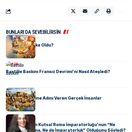
BUNLARI DA SEVEBİLİRSİN
KÜLTÜR
Tunus Nasıl Ülke Oldu?
KÜLTÜR
Bastille Baskını Fransız Devrimi’ni Nasıl Ateşledi?
KÜLTÜR
ABD Eyaletlerine Adını Veren Gerçek İnsanlar
KÜLTÜR
Voltaire Neden Kutsal Roma İmparatorluğu’nun “Ne
Kutsal, Ne Roma, Ne de İmparatorluk” Olduğunu Söyledi?