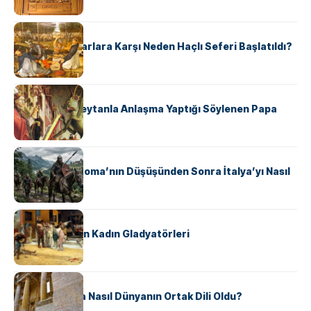
KÜLTÜR
Avrupalı ​​Katharlara Karşı Neden Haçlı Seferi Başlatıldı?
KÜLTÜR
II. Silvester: Şeytanla Anlaşma Yaptığı Söylenen Papa
KÜLTÜR
Ostrogotlar Roma’nın Düşüşünden Sonra İtalya’yı Nasıl
Ele Geçirdi?
KÜLTÜR
Antik Roma’nın Kadın Gladyatörleri
KÜLTÜR
Antik Yunanca Nasıl Dünyanın Ortak Dili Oldu?