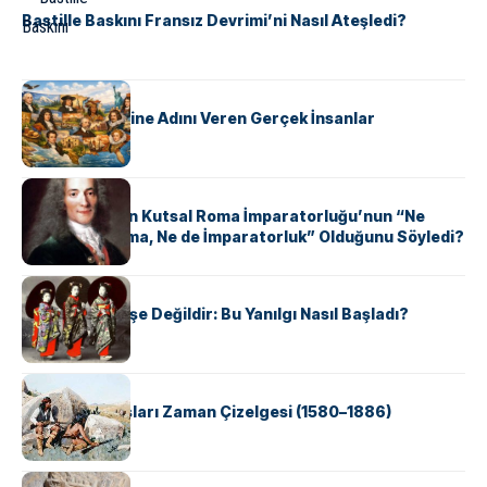
Bastille Baskını Fransız Devrimi’ni Nasıl Ateşledi?
KÜLTÜR
ABD Eyaletlerine Adını Veren Gerçek İnsanlar
KÜLTÜR
Voltaire Neden Kutsal Roma İmparatorluğu’nun “Ne
Kutsal, Ne Roma, Ne de İmparatorluk” Olduğunu Söyledi?
KÜLTÜR
Geyşalar Fahişe Değildir: Bu Yanılgı Nasıl Başladı?
KÜLTÜR
Apache Savaşları Zaman Çizelgesi (1580–1886)
KÜLTÜR