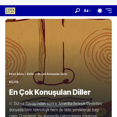
Aa
Evren Atlası
>
Kültür
>
En Çok Konuşulan Diller
KÜLTÜR
En Çok Konuşulan Diller
II. Dünya Savaşı'ndan sonra, Amerika Birleşik Devletleri
dünyada hem teknolojik hem de tıbbi yeniliklerde başı
çekti. O nedenle, bu alanlarda çalışmalarını sürdüren