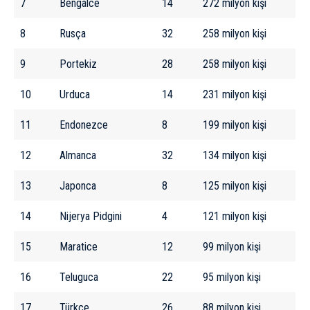
7
Bengalce
14
272 milyon kişi
8
Rusça
32
258 milyon kişi
9
Portekiz
28
258 milyon kişi
10
Urduca
14
231 milyon kişi
11
Endonezce
8
199 milyon kişi
12
Almanca
32
134 milyon kişi
13
Japonca
8
125 milyon kişi
14
Nijerya Pidgini
4
121 milyon kişi
15
Maratice
12
99 milyon kişi
16
Teluguca
22
95 milyon kişi
17
Türkçe
26
88 milyon kişi