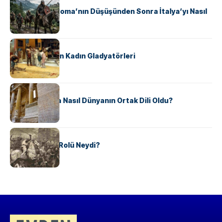
Ostrogotlar Roma’nın Düşüşünden Sonra İtalya’yı Nasıl
Ele Geçirdi?
KÜLTÜR
Antik Roma’nın Kadın Gladyatörleri
KÜLTÜR
Antik Yunanca Nasıl Dünyanın Ortak Dili Oldu?
KÜLTÜR
Valdensler’in Rolü Neydi?