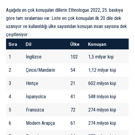
Aşağıda en çok konuşulan dillerin Ethnologue 2022, 25. baskıya
göre
tam sıralaması var. Liste en çok konuşulan ilk 20 dile dek
uzanıyor ve kullanıldığı ülke sayısından konuşan insan sayısına dek
çeşitleniyor:
Sıra
Dil
Ülke
Konuşan
1
İngilizce
102
1,5 milyar kişi
2
Çince/Mandarin
54
1,12 milyar kişi
3
Hintçe
21
602 milyon kişi
4
İspanyolca
41
548 milyon kişi
5
Fransızca
72
274 milyon kişi
6
Modern Arapça
61
274 milyon kişi