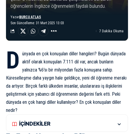
öğrencilerin İngilizce öğrenmeleri faydalı bulundu.
Yazar
BURCU ATLAS
Son Güncelleme: 31 Mart 2025 13:03
7 Dakika Okuma
D
ünya
da en çok konuşulan diller hangileri? Bugün dünyada
aktif olarak konuşulan
7.111 dil var
, ancak bunların
yalnızca %6’sı bir milyondan fazla konuşana sahip.
Küreselleşme daha yaygın hale geldikçe, yeni dil öğrenme merakı
da artıyor. Birçok farklı ülkeden insanlar, uluslararası iş ilişkilerini
geliştirmek için yabancı dil öğrenmenin değerini fark etti. Peki
dünyada en çok hangi diller kullanılıyor? En çok konuşulan diller
nedir?
İÇİNDEKİLER