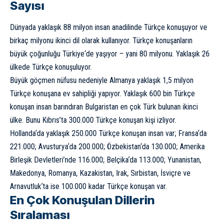
Sayısı
Dünyada yaklaşık 88 milyon insan anadilinde Türkçe konuşuyor ve
birkaç milyonu ikinci dil olarak kullanıyor. Türkçe konuşanların
büyük çoğunluğu
Türkiye
‘de yaşıyor – yani 80 milyonu. Yaklaşık 26
ülkede Türkçe konuşuluyor.
Büyük göçmen nüfusu nedeniyle
Almanya
yaklaşık 1,5 milyon
Türkçe konuşana ev sahipliği yapıyor. Yaklaşık 600 bin Türkçe
konuşan insan barındıran Bulgaristan en çok Türk bulunan ikinci
ülke. Bunu Kıbrıs’ta 300.000 Türkçe konuşan kişi izliyor.
Hollanda
‘da yaklaşık 250.000 Türkçe konuşan insan var;
Fransa
‘da
221.000;
Avusturya
‘da 200.000;
Özbekistan
‘da 130.000; Amerika
Birleşik Devletleri’nde 116.000;
Belçika
‘da 113.000; Yunanistan,
Makedonya,
Romanya
,
Kazakistan
, Irak, Sırbistan,
İsviçre
ve
Arnavutluk
‘ta ise 100.000 kadar Türkçe konuşan var.
En Çok Konuşulan Dillerin
Sıralaması