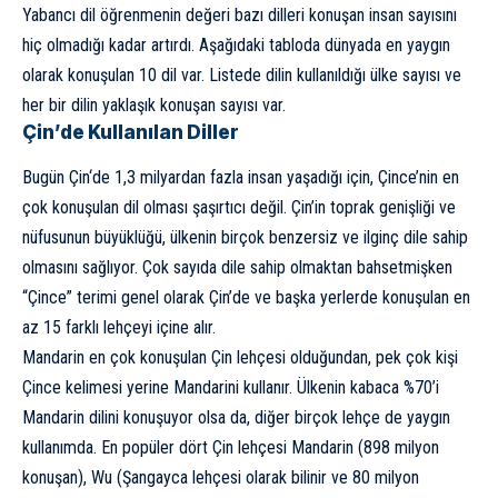
Yabancı dil öğrenmenin değeri bazı dilleri konuşan insan sayısını
hiç olmadığı kadar artırdı. Aşağıdaki tabloda dünyada en yaygın
olarak konuşulan 10 dil var. Listede dilin kullanıldığı ülke sayısı ve
her bir dilin yaklaşık konuşan sayısı var.
Çin’de Kullanılan Diller
Bugün
Çin
‘de 1,3 milyardan fazla insan yaşadığı için, Çince’nin en
çok konuşulan dil olması şaşırtıcı değil. Çin’in toprak genişliği ve
nüfusunun büyüklüğü, ülkenin birçok benzersiz ve ilginç dile sahip
olmasını sağlıyor. Çok sayıda dile sahip olmaktan bahsetmişken
“Çince” terimi genel olarak Çin’de ve başka yerlerde konuşulan en
az 15 farklı lehçeyi içine alır.
Mandarin en çok konuşulan Çin lehçesi olduğundan, pek çok kişi
Çince kelimesi yerine Mandarini kullanır. Ülkenin kabaca %70’i
Mandarin dilini konuşuyor olsa da, diğer birçok lehçe de yaygın
kullanımda. En popüler dört Çin lehçesi Mandarin (898 milyon
konuşan), Wu (Şangayca lehçesi olarak bilinir ve 80 milyon