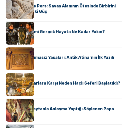
Antik Yunan ve Pers: Savaş Alanının Ötesinde Birbirini
Şekillendiren İki Güç
KÜLTÜR
‘Gladiator’ Filmi Gerçek Hayata Ne Kadar Yakın?
KÜLTÜR
Draco’nun Acımasız Yasaları: Antik Atina’nın İlk Yazılı
Hukuk Kodu
KÜLTÜR
Avrupalı ​​Katharlara Karşı Neden Haçlı Seferi Başlatıldı?
KÜLTÜR
II. Silvester: Şeytanla Anlaşma Yaptığı Söylenen Papa
KÜLTÜR