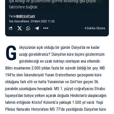
ışık kirliliği ve gözlemcinin görme keskinliği gibi çeşitli
faktörlere bağlıdır.
Yazar
BURCU ATLAS
Son Güncelleme: 29 Mart 2025 11:26
4 Dakika Okuma
G
ökyüzünün açık olduğu bir günde
Dünya
‘da ne kadar
uzağı görebilirsiniz? Dünya’nın küre biçimi gözlerimizin
görebileceği en uzak noktayı sınırlayan ana etkendir.
Bilim insanlarının 2.000 yıldan fazla bir süredir bildiği bir şey. MÖ
194’te ölen İskenderiyeli Yunan Eratosthenes gezegenin küre
olduğunu fark etti ve hatta Yunanistan ve Girit’ten geçen 36.
paralelin uzunluğunu hesapladı. MS 1. yüzyıl coğrafyacısı Strabo
İspanya
‘dan batıya yelken açarak doğuda
Hindistan
‘a ulaşılacağını
tahmin ettiğinde
Kristof Kolomb
‘a yaklaşık 1.500 yıl vardı. Yaşlı
Plinius Naturalis Historia’sını MS 77’de yazdığında Dünya’nın küre