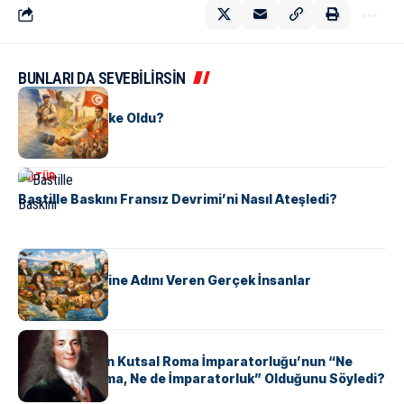
BUNLARI DA SEVEBİLİRSİN
KÜLTÜR
Tunus Nasıl Ülke Oldu?
KÜLTÜR
Bastille Baskını Fransız Devrimi’ni Nasıl Ateşledi?
KÜLTÜR
ABD Eyaletlerine Adını Veren Gerçek İnsanlar
KÜLTÜR
Voltaire Neden Kutsal Roma İmparatorluğu’nun “Ne
Kutsal, Ne Roma, Ne de İmparatorluk” Olduğunu Söyledi?