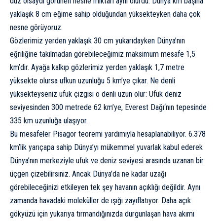
düz olsaydı görünen nesne miktarı aynı olurdu. Dünya km başına
yaklaşık 8 cm eğime sahip olduğundan yüksekteyken daha çok
nesne görüyoruz.
Gözlerimiz yerden yaklaşık 30 cm yukarıdayken Dünya’nın
eğriliğine takılmadan görebileceğimiz maksimum mesafe 1,5
km’dir. Ayağa kalkıp gözlerimiz yerden yaklaşık 1,7 metre
yüksekte olursa ufkun uzunluğu 5 km’ye çıkar. Ne denli
yüksekteyseniz ufuk çizgisi o denli uzun olur: Ufuk deniz
seviyesinden 300 metrede 62 km’ye,
Everest Dağı
‘nın tepesinde
335 km uzunluğa ulaşıyor.
Bu mesafeler Pisagor teoremi yardımıyla hesaplanabiliyor. 6.378
km’lik yarıçapa sahip Dünya’yı mükemmel yuvarlak kabul ederek
Dünya’nın merkeziyle ufuk ve deniz seviyesi arasında uzanan bir
üçgen çizebilirsiniz. Ancak Dünya’da ne kadar uzağı
görebileceğinizi etkileyen tek şey havanın açıklığı değildir. Aynı
zamanda havadaki moleküller de ışığı zayıflatıyor. Daha açık
gökyüzü için yukarıya tırmandığınızda durgunlaşan hava akımı