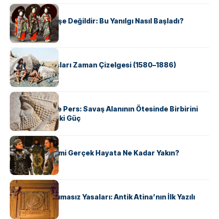
KÜLTÜR
Geyşalar Fahişe Değildir: Bu Yanılgı Nasıl Başladı?
KÜLTÜR
Apache Savaşları Zaman Çizelgesi (1580–1886)
KÜLTÜR
Antik Yunan ve Pers: Savaş Alanının Ötesinde Birbirini
Şekillendiren İki Güç
KÜLTÜR
‘Gladiator’ Filmi Gerçek Hayata Ne Kadar Yakın?
KÜLTÜR
Draco’nun Acımasız Yasaları: Antik Atina’nın İlk Yazılı
Hukuk Kodu