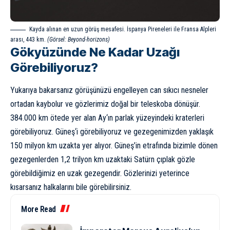
Kayda alınan en uzun görüş mesafesi. İspanya Pireneleri ile Fransa Alpleri
arası, 443 km.
(Görsel:
Beyond-horizons
)
Gökyüzünde Ne Kadar Uzağı
Görebiliyoruz?
Yukarıya bakarsanız görüşünüzü engelleyen can sıkıcı nesneler
ortadan kaybolur ve gözlerimiz doğal bir teleskoba dönüşür.
384.000 km ötede yer alan
Ay
‘ın parlak yüzeyindeki kraterleri
görebiliyoruz.
Güneş
‘i görebiliyoruz ve gezegenimizden yaklaşık
150 milyon km uzakta yer alıyor. Güneş’in etrafında bizimle dönen
gezegenlerden 1,2 trilyon km uzaktaki
Satürn
çıplak gözle
görebildiğimiz en uzak gezegendir. Gözlerinizi yeterince
kısarsanız halkalarını bile görebilirsiniz.
More Read