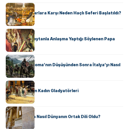
KÜLTÜR
Avrupalı ​​Katharlara Karşı Neden Haçlı Seferi Başlatıldı?
KÜLTÜR
II. Silvester: Şeytanla Anlaşma Yaptığı Söylenen Papa
KÜLTÜR
Ostrogotlar Roma’nın Düşüşünden Sonra İtalya’yı Nasıl
Ele Geçirdi?
KÜLTÜR
Antik Roma’nın Kadın Gladyatörleri
KÜLTÜR
Antik Yunanca Nasıl Dünyanın Ortak Dili Oldu?