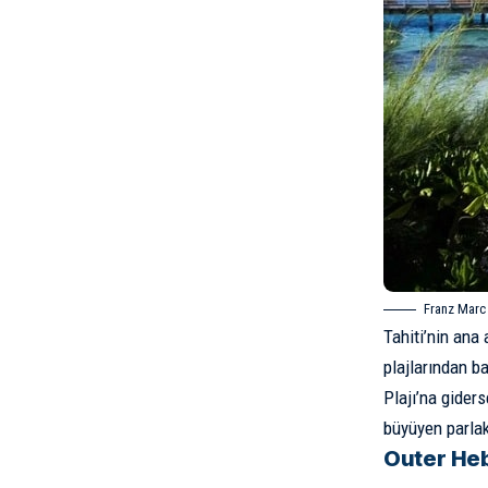
Franz Marc 
Tahiti’nin ana
plajlarından ba
Plajı’na gider
büyüyen parlak
Outer Heb