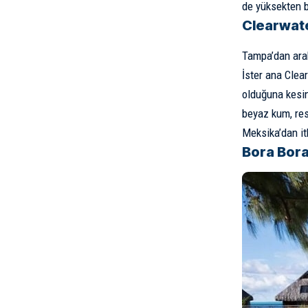
de yüksekten b
Clearwate
Tampa’dan arab
İster ana Clea
olduğuna kesin
beyaz kum, res
Meksika’dan it
Bora Bora,