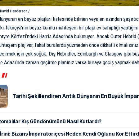
David Henderson /
dünyanın en beyaz plajları listesinde bilinen veya en azından şaşırtı
ki, İskoçya’nın beyaz kumlu muhteşem bir plaja ev sahipliği yaptığını
entyre Körfezi’ndeki Harris Adası’nda bulunuyor. Ancak Outer Hebrid 
hteşem plaj var, fakat buralarda yüzmeden önce dikkatli olmalısınız
çirmek için çok soğuk. Dış Hebridler, Edinburgh ve Glasgow gibi büy
e Adası’nda zaman geçirme planınız varsa buraya geçiş yapmak daha
Tarihi Şekillendiren Antik Dünyanın En Büyük İmpar
Romalılar Kış Gündönümünü Nasıl Kutlardı?
ı İrini: Bizans İmparatoriçesi Neden Kendi Oğlunu Kör Ettird