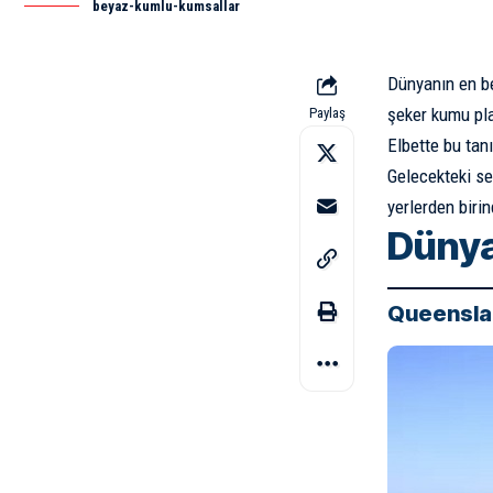
beyaz-kumlu-kumsallar
Dünyanın en be
şeker kumu pla
Paylaş
Elbette bu tan
Gelecekteki se
yerlerden biri
Dünya
Queensla