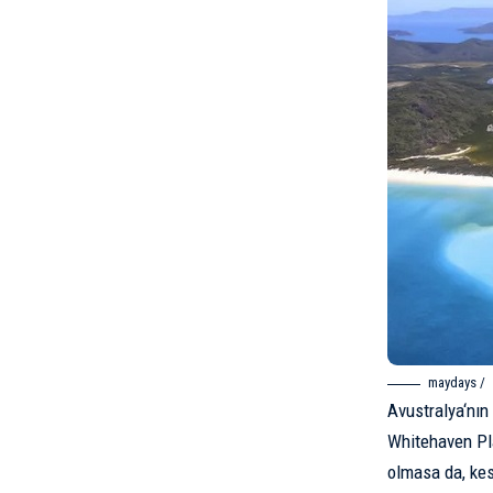
maydays /
Avustralya
‘nın
Whitehaven Pla
olmasa da, kesi