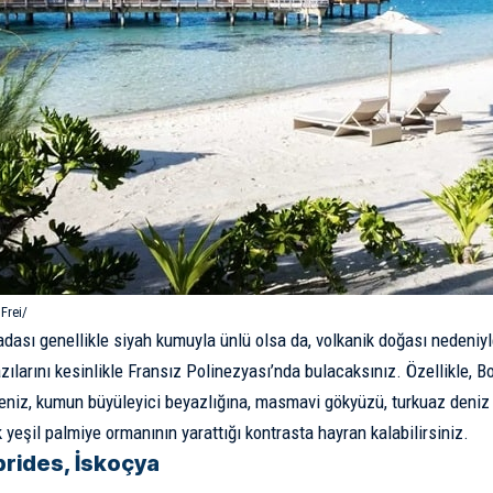
Frei/
 adası genellikle siyah kumuyla ünlü olsa da, volkanik doğası nedeni
zılarını kesinlikle Fransız Polinezyası’nda bulacaksınız. Özellikle, B
seniz, kumun büyüleyici beyazlığına, masmavi gökyüzü, turkuaz deni
 yeşil palmiye ormanının yarattığı kontrasta hayran kalabilirsiniz.
rides, İskoçya