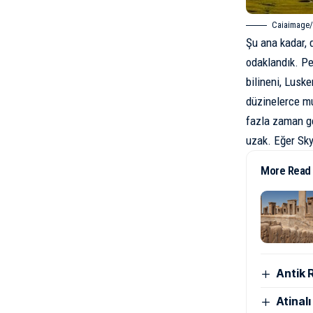
Caiaimage/
Şu ana kadar, 
odaklandık. Pe
bilineni, Lusk
düzinelerce mu
fazla zaman ge
uzak. Eğer Sky
More Read
Antik 
Atinal