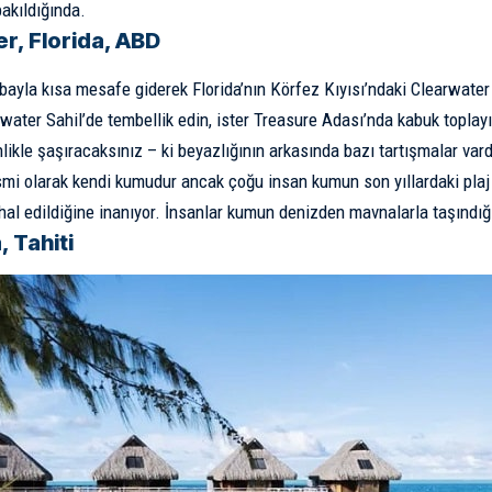
akıldığında.
r, Florida, ABD
ayla kısa mesafe giderek Florida’nın Körfez Kıyısı’ndaki Clearwater pl
rwater Sahil’de tembellik edin, ister Treasure Adası’nda kabuk topla
likle şaşıracaksınız – ki beyazlığının arkasında bazı tartışmalar vard
mi olarak kendi kumudur ancak çoğu insan kumun son yıllardaki plaj
hal edildiğine inanıyor. İnsanlar kumun denizden mavnalarla taşındığı
 Tahiti