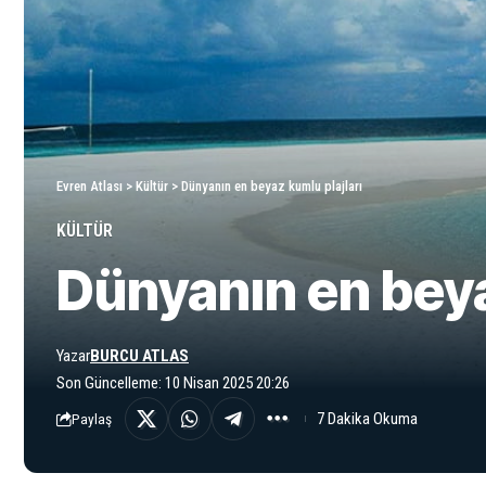
Evren Atlası
>
Kültür
>
Dünyanın en beyaz kumlu plajları
KÜLTÜR
Dünyanın en beya
Yazar
BURCU ATLAS
Son Güncelleme: 10 Nisan 2025 20:26
7 Dakika Okuma
Paylaş