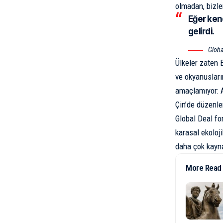
olmadan, bizle
Eğer kend
gelirdi.
Global
Ülkeler zaten 
ve okyanuslar
amaçlamıyor: A
Çin’de düzenle
Global Deal fo
karasal ekoloj
daha çok kayna
More Read