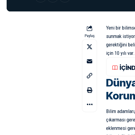
Yeni bir bilims
sunmak istiyor
Paylaş
gerektiğini be
için 10 yılı var
İÇİN
Dünya
Korum
Bilim adamları
çıkarması gere
eklenmesi gere