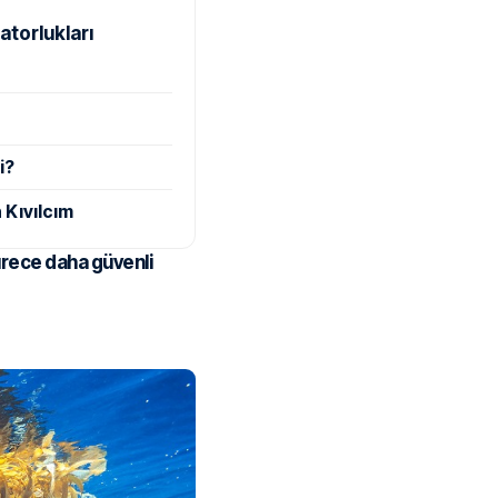
atorlukları
i?
 Kıvılcım
ürece daha güvenli