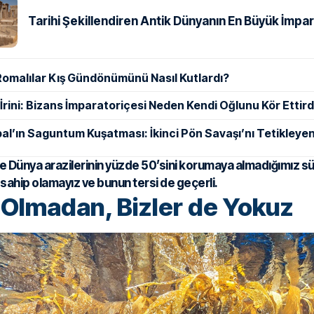
Tarihi Şekillendiren Antik Dünyanın En Büyük İmpar
Romalılar Kış Gündönümünü Nasıl Kutlardı?
ı İrini: Bizans İmparatoriçesi Neden Kendi Oğlunu Kör Ettird
al’ın Saguntum Kuşatması: İkinci Pön Savaşı’nı Tetikleyen
e Dünya arazilerinin yüzde 50’sini korumaya almadığımız s
e sahip olamayız ve bunun tersi de geçerli.
 Olmadan, Bizler de Yokuz