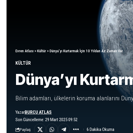
Evren Atlası
>
Kültür
>
Dünya’yı Kurtarmak İçin 10 Yıldan Az Zaman Var
KÜLTÜR
Dünya’yı Kurtarm
Bilim adamları, ülkelerin koruma alanlarını Düny
Yazar
BURCU ATLAS
Son Güncelleme: 29 Mart 2025 09:52
6 Dakika Okuma
Paylaş