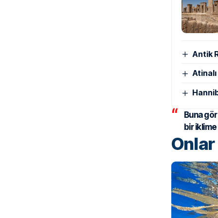
Antik 
Atinal
Hannib
Buna gör
bir iklim
Onlar