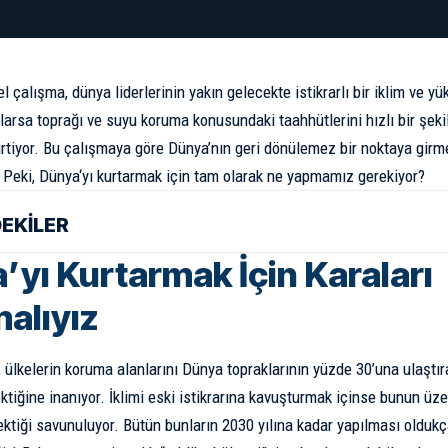
el çalışma, dünya liderlerinin yakın gelecekte istikrarlı bir iklim ve y
larsa toprağı ve suyu koruma konusundaki taahhütlerini hızlı bir şekil
lirtiyor. Bu çalışmaya göre Dünya’nın geri dönülemez bir noktaya gir
. Peki,
Dünya
‘yı kurtarmak için tam olarak ne yapmamız gerekiyor?
DEKİLER
’yı Kurtarmak İçin Karaları
alıyız
, ülkelerin koruma alanlarını Dünya topraklarının yüzde 30’una ulaştır
ktiğine inanıyor. İklimi eski istikrarına kavuşturmak içinse bunun üz
ktiği savunuluyor. Bütün bunların 2030 yılına kadar yapılması oldu