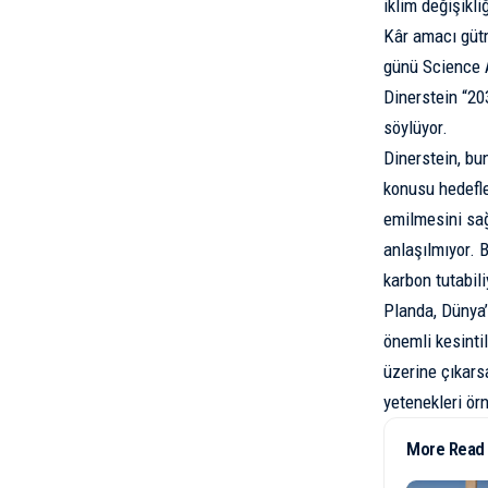
iklim değişikliğ
Kâr amacı gütm
günü Science A
Dinerstein “20
söylüyor.
Dinerstein, bun
konusu hedefle
emilmesini sağl
anlaşılmıyor. B
karbon tutabili
Planda, Dünya’
önemli kesintil
üzerine çıkars
yetenekleri örn
More Read