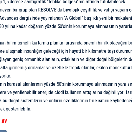
i
1,5 derece santigratlık “tehlike bölgesi”nin altında tutulabilecek.
eyen bir grup olan RESOLVE’da biyolojik çeşitlilik ve vahşi yaşam 
dvances dergisinde yayımlanan “A Global” başlıklı yeni bir makaleni
30 yılına kadar doğanın yüzde 50’sinin korunmaya alınmasının yararl
un bilim temelli kurtarma planları arasında önemli bir ilk olacağını b
re ulaşmak insanlığın geleceği için hayati bir kilometre taşı durumu
ayan geniş ormanlık alanların, otlakların ve diğer doğal bölgelerin de
alta girmemiş ormanlar ve özellikle tropik olanlar, ekilen monokültürl
yorlar.
nın karasal alanlarının yüzde 50’sinin korunmaya alınmasının yanı sı
ere ve yenilenebilir enerjide ciddi kullanım artışlarına değiniliyor. I
a bu doğal sistemlerin ve onların özelliklerinin bir kısmını kaybede
ek gösterilebilir.