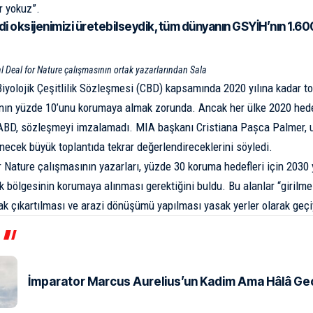
r yokuz”.
i oksijenimizi üretebilseydik, tüm dünyanın GSYİH’nın 1.60
 Deal for Nature çalışmasının ortak yazarlarından Sala
Biyolojik Çeşitlilik Sözleşmesi (CBD) kapsamında 2020 yılına kadar to
ının yüzde 10’unu korumaya almak zorunda. Ancak her ülke 2020 hede
BD, sözleşmeyi imzalamadı. MIA başkanı Cristiana Pașca Palmer, ulu
necek büyük toplantıda tekrar değerlendireceklerini söyledi.
r Nature çalışmasının yazarları, yüzde 30 koruma hedefleri için 2030 
ik bölgesinin korumaya alınması gerektiğini buldu. Bu alanlar “girilme
k çıkartılması ve arazi dönüşümü yapılması yasak yerler olarak geçi
İmparator Marcus Aurelius’un Kadim Ama Hâlâ Geçe