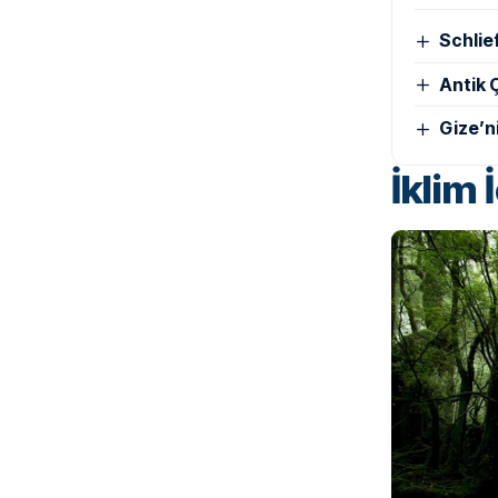
Schlie
Antik Ç
Gize’n
İklim