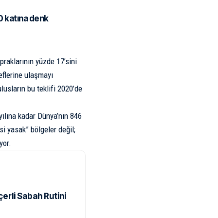
0 katına denk
praklarının yüzde 17’sini
flerine ulaşmayı
sların bu teklifi 2020’de
yılına kadar Dünya’nın 846
si yasak” bölgeler değil;
yor.
rli Sabah Rutini