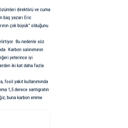
çözümleri direktörü ve cuma
n baş yazarı Eric
arının çok büyük” olduğunu
elirtiyor. Bu nedenle söz
nda. Karbon salınımının
ğeri yeterince iyi
erden iki kat daha fazla
ra,
fosil
yakıt kullanımında
sınma 1,5 derece santigratın
ceğiz; buna karbon emme