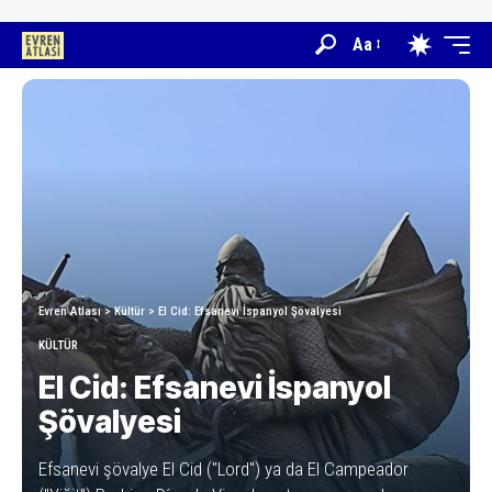
Aa
Evren Atlası
>
Kültür
>
El Cid: Efsanevi İspanyol Şövalyesi
KÜLTÜR
El Cid: Efsanevi İspanyol
Şövalyesi
Efsanevi şövalye El Cid ("Lord") ya da El Campeador