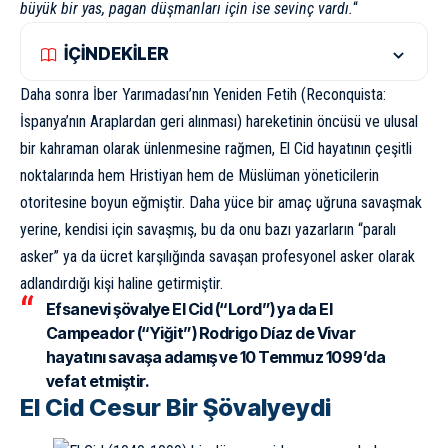
büyük bir yas, pagan düşmanları için ise sevinç vardı.
“
İÇİNDEKİLER
Daha sonra İber Yarımadası’nın Yeniden Fetih (
Reconquista:
İspanya’nın Araplardan geri alınması
) hareketinin öncüsü ve ulusal
bir kahraman olarak ünlenmesine rağmen, El Cid hayatının çeşitli
noktalarında hem Hristiyan hem de Müslüman yöneticilerin
otoritesine boyun eğmiştir. Daha yüce bir amaç uğruna savaşmak
yerine, kendisi için savaşmış, bu da onu bazı yazarların “paralı
asker” ya da ücret karşılığında savaşan profesyonel asker olarak
adlandırdığı kişi haline getirmiştir.
Efsanevi şövalye El Cid (“Lord”) ya da El
Campeador (“Yiğit”) Rodrigo Díaz de Vivar
hayatını savaşa adamış ve 10 Temmuz 1099’da
vefat etmiştir.
El Cid Cesur Bir Şövalyeydi