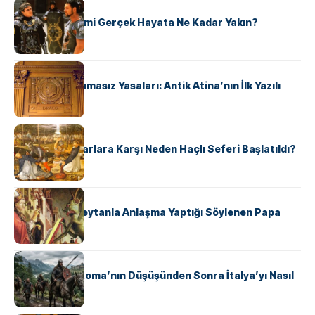
KÜLTÜR
‘Gladiator’ Filmi Gerçek Hayata Ne Kadar Yakın?
KÜLTÜR
Draco’nun Acımasız Yasaları: Antik Atina’nın İlk Yazılı
Hukuk Kodu
KÜLTÜR
Avrupalı ​​Katharlara Karşı Neden Haçlı Seferi Başlatıldı?
KÜLTÜR
II. Silvester: Şeytanla Anlaşma Yaptığı Söylenen Papa
KÜLTÜR
Ostrogotlar Roma’nın Düşüşünden Sonra İtalya’yı Nasıl
Ele Geçirdi?