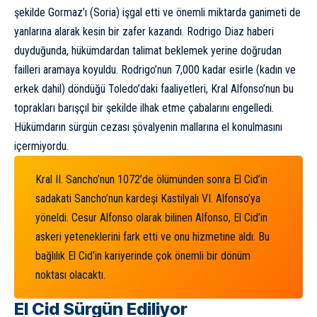
şekilde Gormaz’ı (Soria) işgal etti ve önemli miktarda ganimeti de
yanlarına alarak kesin bir zafer kazandı. Rodrigo Diaz haberi
duyduğunda, hükümdardan talimat beklemek yerine doğrudan
failleri aramaya koyuldu. Rodrigo’nun 7,000 kadar esirle (kadın ve
erkek dahil) döndüğü Toledo’daki faaliyetleri, Kral Alfonso’nun bu
toprakları barışçıl bir şekilde ilhak etme çabalarını engelledi.
Hükümdarın sürgün cezası şövalyenin mallarına el konulmasını
içermiyordu.
Kral II. Sancho’nun 1072’de ölümünden sonra El Cid’in
sadakati Sancho’nun kardeşi Kastilyalı VI. Alfonso’ya
yöneldi. Cesur Alfonso olarak bilinen Alfonso, El Cid’in
askeri yeteneklerini fark etti ve onu hizmetine aldı. Bu
bağlılık El Cid’in kariyerinde çok önemli bir dönüm
noktası olacaktı.
El Cid Sürgün Ediliyor