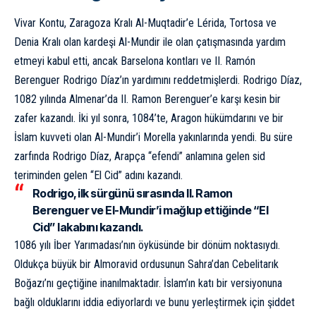
Vivar Kontu, Zaragoza Kralı Al-Muqtadir’e Lérida, Tortosa ve
Denia Kralı olan kardeşi Al-Mundir ile olan çatışmasında yardım
etmeyi kabul etti, ancak Barselona kontları ve II. Ramón
Berenguer Rodrigo Díaz’ın yardımını reddetmişlerdi. Rodrigo Díaz,
1082 yılında Almenar’da II. Ramon Berenguer’e karşı kesin bir
zafer kazandı. İki yıl sonra, 1084’te, Aragon hükümdarını ve bir
İslam kuvveti olan Al-Mundir’i Morella yakınlarında yendi. Bu süre
zarfında Rodrigo Díaz, Arapça “efendi” anlamına gelen sid
teriminden gelen “El Cid” adını kazandı.
Rodrigo, ilk sürgünü sırasında II. Ramon
Berenguer ve El-Mundir’i mağlup ettiğinde “El
Cid” lakabını kazandı.
1086 yılı İber Yarımadası’nın öyküsünde bir dönüm noktasıydı.
Oldukça büyük bir Almoravid ordusunun Sahra’dan Cebelitarık
Boğazı’nı geçtiğine inanılmaktadır. İslam’ın katı bir versiyonuna
bağlı olduklarını iddia ediyorlardı ve bunu yerleştirmek için şiddet