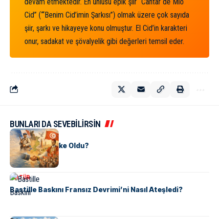
devam etmektedir. En ünlüsü epik şiir “Cantar de Mio
Cid” (“‘Benim Cid’imin Şarkısı”) olmak üzere çok sayıda
şiir, şarkı ve hikayeye konu olmuştur. El Cid’in karakteri
onur, sadakat ve şövalyelik gibi değerleri temsil eder.
BUNLARI DA SEVEBİLİRSİN
KÜLTÜR
Tunus Nasıl Ülke Oldu?
KÜLTÜR
Bastille Baskını Fransız Devrimi’ni Nasıl Ateşledi?