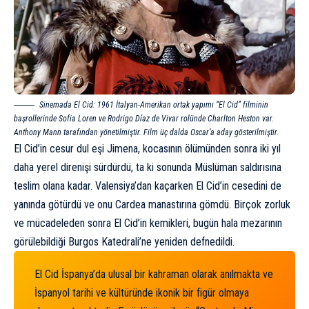
Sinemada El Cid: 1961 İtalyan-Amerikan ortak yapımı “El Cid” filminin
başrollerinde Sofia Loren ve Rodrigo Díaz de Vivar rolünde Charlton Heston var.
Anthony Mann tarafından yönetilmiştir. Film üç dalda Oscar’a aday gösterilmiştir.
El Cid’in cesur dul eşi Jimena, kocasının ölümünden sonra iki yıl
daha yerel direnişi sürdürdü, ta ki sonunda Müslüman saldırısına
teslim olana kadar. Valensiya’dan kaçarken El Cid’in cesedini de
yanında götürdü ve onu Cardea manastırına gömdü. Birçok zorluk
ve mücadeleden sonra El Cid’in kemikleri, bugün hala mezarının
görülebildiği Burgos Katedrali’ne yeniden defnedildi.
El Cid İspanya’da ulusal bir kahraman olarak anılmakta ve
İspanyol tarihi ve kültüründe ikonik bir figür olmaya