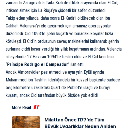
zamanda Zaragoza’da Taifa Kralı ile ittifak arayışında olan El Cid,
intikam almak için La Rioja’ya şiddetli bir sefer düzenledi.
Takip eden yıllarda, daha sonra El-Kadir’i öldürecek olan İbn
Cahhaf, Valensiya’yı ele geçirmek için amansız operasyonlar
düzenledi. Cid 1093’te şehri kuşattı ve buradaki koşullar hızla
kötüleşti. El Cid’in ordusunun savaş makinelerini kullanarak şehrin
surlarına ciddi hasar verdiği bir yıllık kuşatmanın ardından, Valencia
nihayetinde 17 Haziran 1094’te teslim oldu ve El Cid kendisini
“
Príncipe Rodrigo el Campeador
” ilan etti.
Ancak Almoravidler pes etmedi ve aynı yılın Eylül ayında
Muhammed ibn Tashfin liderliğindeki bir kuvvet başkente sadece
beş kilometre uzaklıktaki Quart de Poblet’e ulaştı ve burayı
kuşattı, ancak Cid tarafından büyük ölçüde yok edildi.
More Read
Milattan Önce 1177’de Tüm
Büyük Uygarlıklar Neden Aniden