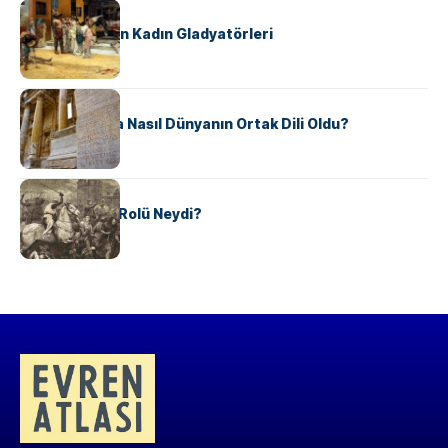
KÜLTÜR
Antik Roma’nın Kadın Gladyatörleri
KÜLTÜR
Antik Yunanca Nasıl Dünyanın Ortak Dili Oldu?
KÜLTÜR
Valdensler’in Rolü Neydi?