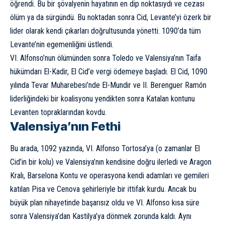
öğrendi. Bu bir şövalyenin hayatının en dip noktasıydı ve cezası
ölüm ya da sürgündü. Bu noktadan sonra Cid, Levante’yi özerk bir
lider olarak kendi çıkarları doğrultusunda yönetti. 1090’da tüm
Levante’nin egemenliğini üstlendi.
VI. Alfonso’nun ölümünden sonra Toledo ve Valensiya’nın Taifa
hükümdarı El-Kadir, El Cid’e vergi ödemeye başladı. El Cid, 1090
yılında Tevar Muharebesi’nde El-Mundir ve II. Berenguer Ramón
liderliğindeki bir koalisyonu yendikten sonra Katalan kontunu
Levanten topraklarından kovdu.
Valensiya’nın Fethi
Bu arada, 1092 yazında, VI. Alfonso Tortosa’ya (o zamanlar El
Cid’in bir kolu) ve Valensiya’nın kendisine doğru ilerledi ve Aragon
Kralı, Barselona Kontu ve operasyona kendi adamları ve gemileri
katılan Pisa ve Cenova şehirleriyle bir ittifak kurdu. Ancak bu
büyük plan nihayetinde başarısız oldu ve VI. Alfonso kısa süre
sonra Valensiya’dan Kastilya’ya dönmek zorunda kaldı. Aynı