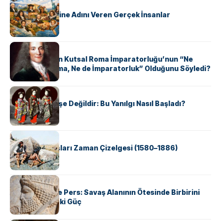
KÜLTÜR
ABD Eyaletlerine Adını Veren Gerçek İnsanlar
KÜLTÜR
Voltaire Neden Kutsal Roma İmparatorluğu’nun “Ne
Kutsal, Ne Roma, Ne de İmparatorluk” Olduğunu Söyledi?
KÜLTÜR
Geyşalar Fahişe Değildir: Bu Yanılgı Nasıl Başladı?
KÜLTÜR
Apache Savaşları Zaman Çizelgesi (1580–1886)
KÜLTÜR
Antik Yunan ve Pers: Savaş Alanının Ötesinde Birbirini
Şekillendiren İki Güç