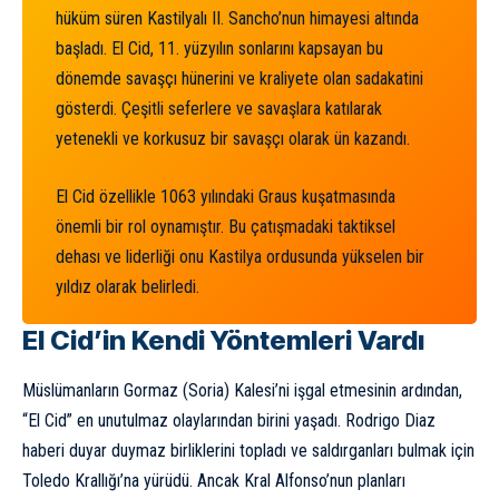
hüküm süren Kastilyalı II. Sancho’nun himayesi altında
başladı. El Cid, 11. yüzyılın sonlarını kapsayan bu
dönemde savaşçı hünerini ve kraliyete olan sadakatini
gösterdi. Çeşitli seferlere ve savaşlara katılarak
yetenekli ve korkusuz bir savaşçı olarak ün kazandı.
El Cid özellikle 1063 yılındaki Graus kuşatmasında
önemli bir rol oynamıştır. Bu çatışmadaki taktiksel
dehası ve liderliği onu Kastilya ordusunda yükselen bir
yıldız olarak belirledi.
El Cid’in Kendi Yöntemleri Vardı
Müslümanların Gormaz (Soria) Kalesi’ni işgal etmesinin ardından,
“El Cid” en unutulmaz olaylarından birini yaşadı. Rodrigo Diaz
haberi duyar duymaz birliklerini topladı ve saldırganları bulmak için
Toledo Krallığı’na yürüdü. Ancak Kral Alfonso’nun planları