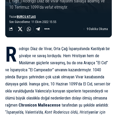
("Yiğit") Rodrigo Díaz de Vivar hayatını savaşa adamış ve
10 Temmuz 1099'da vefat etmiştir.
Yazar
BURCU ATLAS
Son Güncelleme: 11 Ekim 2022 15:55
9 Dakika Okuma
R
odrigo Díaz de Vivar, Orta Çağ İspanya’sında Kastilyalı bir
şövalye ve savaş lorduydu. Hem Hristiyan hem de
Müslüman güçlerle savaşmış, bu da ona Arapça “El Cid”
ve İspanyolca “El Campeador” unvanını kazandırmıştır. 1040
yılında Burgos şehrinden çok uzak olmayan Vivar kasabasında
dünyaya geldi. İnanışa göre, 10 Haziran 1099’da El Cid, serseri bir
okla vurulduğunda Valencia’yı koruyan siperlerin tepesindeydi ve
ölümü büyük olasılıkla doğal nedenlerden dolayı ölmüş olmasına
rağmen
Chronicon Malleacense
tarafından şu şekilde anlatıldı:
“
İspanya’da, Valentia’da, Kont Rodericus öldü, Hristiyanlar için