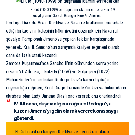
El Cid (1040-1099) bir düşmanın idamını emrederken. 19.
yüzyıl çizimi. Görsel: Granger, Fine Art America.
Rodrigo Díaz de Vivar, Kastilya ve Navarre krallarının mücadele
ettiği birkaç sınır kalesinin hâkimiyetini çözmek için Navarralı
şövalye Pamplonalı Jimeno’yu yapılan tek bir karşılaşmada
yenerek, Kral II. Sancho’nun sarayında kraliyet teğmeni olarak
daha da fazla statü kazandı.
Zamora Kuşatması’nda Sancho II’nin ölümünden sonra yerine
geçen VI. Alfonso, Llantada (1068) ve Golpejera (1072)
Muharebeleri’nin ardından Rodrigo Díaz’a karşı duyduğu
düşmanlığa rağmen, Kont Diego Fernández’in kızı ve hükümdarın
akrabası olan Lady Jimena Díaz’ı ona vererek onu onurlandırdı.
IV. Alfonso, düşmanlığına rağmen Rodrigo’ya
kuzeni Jimena’yı gelin olarak vererek ona saygı
gösterdi.
El Cid’in askeri kariyeri Kastilya ve Leon kralı olarak