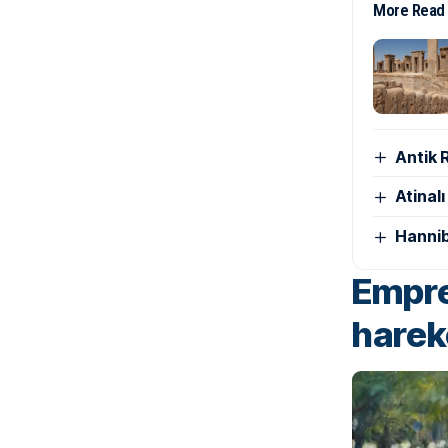
More Read
Antik 
Atinal
Hannib
Empre
harek