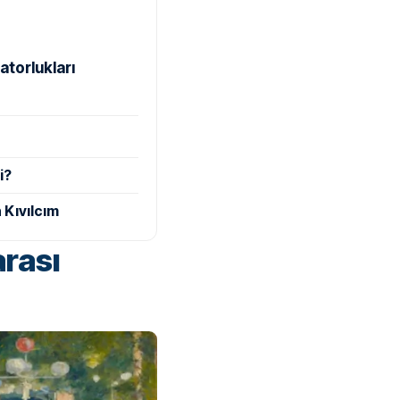
atorlukları
i?
 Kıvılcım
rası