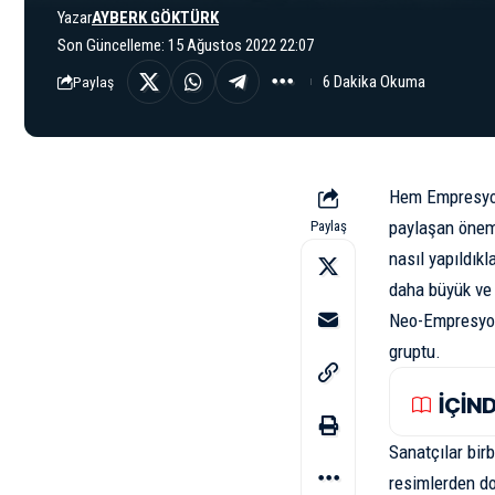
Yazar
AYBERK GÖKTÜRK
Son Güncelleme: 15 Ağustos 2022 22:07
6 Dakika Okuma
Paylaş
Hem Empresyon
paylaşan önemli
Paylaş
nasıl yapıldıkl
daha büyük ve 
Neo-Empresyoni
gruptu.
İÇİN
Sanatçılar birb
resimlerden dol