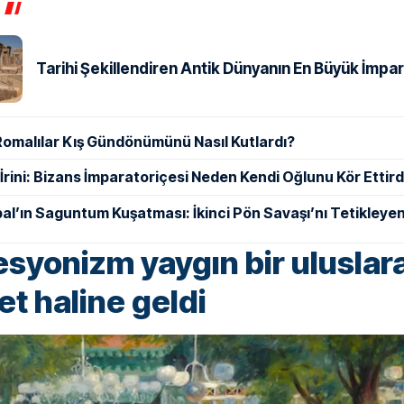
Tarihi Şekillendiren Antik Dünyanın En Büyük İmpar
Romalılar Kış Gündönümünü Nasıl Kutlardı?
ı İrini: Bizans İmparatoriçesi Neden Kendi Oğlunu Kör Ettird
al’ın Saguntum Kuşatması: İkinci Pön Savaşı’nı Tetikleyen
syonizm yaygın bir uluslara
et haline geldi