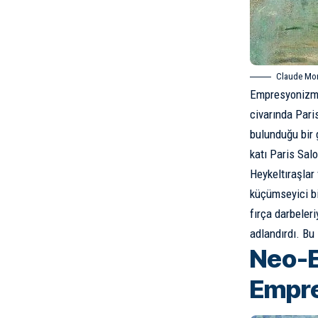
Claude Mone
Empresyonizm,
civarında Pari
bulunduğu bir g
katı Paris Sal
Heykeltıraşlar
küçümseyici bi
fırça darbeleri
adlandırdı. Bu
Neo-E
Empre