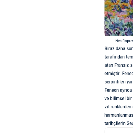
Neo-Empresy
Biraz daha so
tarafından tem
atan Fransız s
etmiştir. Fene
serpintileri ya
Feneon ayrıca 
ve bilimsel bir
zıt renklerden
harmanlanmasın
tarihçilerin Se