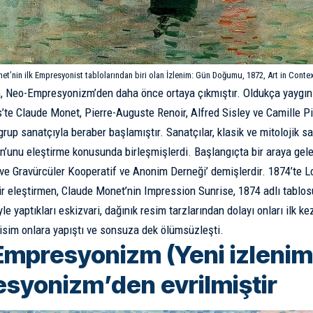
t’nin ilk Empresyonist tablolarından biri olan İzlenim: Gün Doğumu, 1872, Art in Context
 Neo-Empresyonizm’den daha önce ortaya çıkmıştır. Oldukça yaygın 
s’te
Claude Monet
, Pierre-Auguste Renoir, Alfred Sisley ve Camille P
rup sanatçıyla beraber başlamıştır. Sanatçılar, klasik ve mitolojik sa
on’unu eleştirme konusunda birleşmişlerdi. Başlangıçta bir araya gele
 ve Gravürcüler Kooperatif ve Anonim Derneği’ demişlerdir. 1874’te L
r eleştirmen, Claude Monet’nin Impression Sunrise, 1874 adlı tablo
yle yaptıkları eskizvari, dağınık resim tarzlarından dolayı onları ilk ke
 isim onlara yapıştı ve sonsuza dek ölümsüzleşti.
mpresyonizm (Yeni izlenimc
syonizm’den evrilmiştir