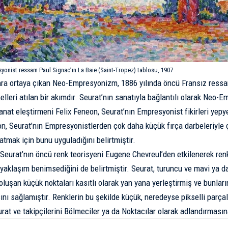
onist ressam Paul Signac’ın La Baie (Saint-Tropez) tablosu, 1907
nra ortaya çıkan Neo-Empresyonizm, 1886 yılında öncü Fransız ress
elleri atılan bir akımdır. Seurat’nın sanatıyla bağlantılı olarak Neo-
anat eleştirmeni Felix Feneon, Seurat’nın Empresyonist fikirleri yepye
on, Seurat’nın Empresyonistlerden çok daha küçük fırça darbeleriyle ç
ratmak için bunu uyguladığını belirtmiştir.
Seurat’nın öncü renk teorisyeni Eugene Chevreul’den etkilenerek re
 yaklaşım benimsediğini de belirtmiştir. Seurat, turuncu ve mavi ya da
 oluşan küçük noktaları kasıtlı olarak yan yana yerleştirmiş ve bunlar
ı sağlamıştır. Renklerin bu şekilde küçük, neredeyse pikselli parça
urat ve takipçilerini Bölmeciler ya da Noktacılar olarak adlandırmasın