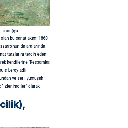
 aracılığıyla
olan bu sanat akımı 1860
issarro’nun da aralarında
nat tarzlarını tercih eden
rek kendilerine ‘Ressamlar,
ouis Leroy adlı
sundan ve seri, yumuşak
z “İzlenimciler” olarak
ilik),