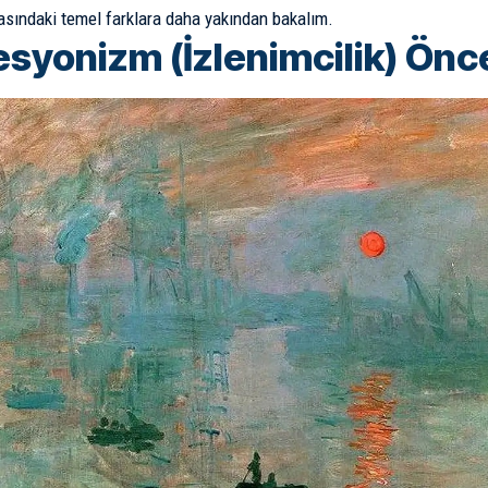
asındaki temel farklara daha yakından bakalım.
syonizm (İzlenimcilik) Önc