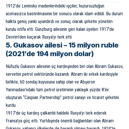
1912’de Leninsky madenlerindeki işçiler, huzursuzluğun
acımasızca bastırılmasının bir sonucu olarak idam edildi. Bu durum
halkta geniş yankı uyandırdı ve sonuç olarak şirketin yönetim
kurulu istifa etti. Günzburg ailesinin geri kalan üyeleri 1917’de
Devrim’den kaçarak Rusya’yı terk etti.
5. Gukasov ailesi – 15 milyon ruble
(2021’de 194 milyon dolar)
Nüfuzlu Gukasov ailesinin üç kardeşinden biri olan Abram Gukasov,
servetini petrol sektöründe kazandı. Abram iki erkek kardeşiyle
birlikte, 60 sondaj kuyusuna sahip olan ve Abşeron
Yarımadası’ndaki tüm petrol üretiminin yaklaşık yüzde 8’ini
oluşturan “Caspian Partnership” petrol sanayi ve ticaret şirketini
kurdu.
1917’de üç kardeş çalkantılı haldeki Rusya’yı terk ederek
Fransa’ya göç etti. Yurtdışında önemli bağlantıları olan Abram
Gukasov, yabancı ülkelerde de başarılı olmayı başardı. 1924’te