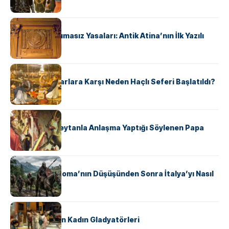
KÜLTÜR
Draco’nun Acımasız Yasaları: Antik Atina’nın İlk Yazılı
Hukuk Kodu
KÜLTÜR
Avrupalı ​​Katharlara Karşı Neden Haçlı Seferi Başlatıldı?
KÜLTÜR
II. Silvester: Şeytanla Anlaşma Yaptığı Söylenen Papa
KÜLTÜR
Ostrogotlar Roma’nın Düşüşünden Sonra İtalya’yı Nasıl
Ele Geçirdi?
KÜLTÜR
Antik Roma’nın Kadın Gladyatörleri