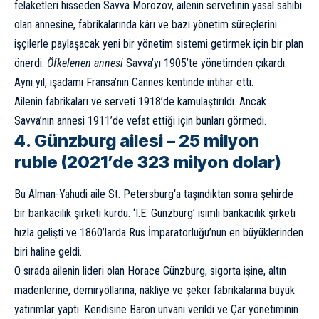
felaketleri hisseden Savva Morozov, ailenin servetinin yasal sahibi
olan annesine, fabrikalarında kârı ve bazı yönetim süreçlerini
işçilerle paylaşacak yeni bir yönetim sistemi getirmek için bir plan
önerdi.
Öfkelenen annesi
Savva’yı 1905’te yönetimden çıkardı.
Aynı yıl, işadamı Fransa’nın Cannes kentinde intihar etti.
Ailenin fabrikaları ve serveti 1918’de kamulaştırıldı. Ancak
Savva’nın annesi 1911’de vefat ettiği için bunları görmedi.
4. Günzburg ailesi – 25 milyon
ruble (2021’de 323 milyon dolar)
Bu Alman-Yahudi aile
St. Petersburg
‘a taşındıktan sonra şehirde
bir bankacılık şirketi kurdu. ‘I.E. Günzburg’ isimli bankacılık şirketi
hızla gelişti ve 1860’larda Rus İmparatorluğu’nun en büyüklerinden
biri haline geldi.
O sırada ailenin lideri olan Horace Günzburg, sigorta işine, altın
madenlerine, demiryollarına, nakliye ve şeker fabrikalarına büyük
yatırımlar yaptı. Kendisine Baron unvanı verildi ve Çar yönetiminin