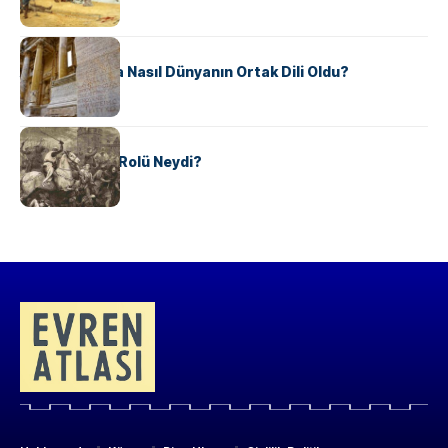
KÜLTÜR
Antik Yunanca Nasıl Dünyanın Ortak Dili Oldu?
KÜLTÜR
Valdensler’in Rolü Neydi?