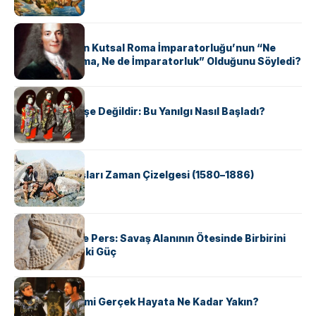
KÜLTÜR
Voltaire Neden Kutsal Roma İmparatorluğu’nun “Ne
Kutsal, Ne Roma, Ne de İmparatorluk” Olduğunu Söyledi?
KÜLTÜR
Geyşalar Fahişe Değildir: Bu Yanılgı Nasıl Başladı?
KÜLTÜR
Apache Savaşları Zaman Çizelgesi (1580–1886)
KÜLTÜR
Antik Yunan ve Pers: Savaş Alanının Ötesinde Birbirini
Şekillendiren İki Güç
KÜLTÜR
‘Gladiator’ Filmi Gerçek Hayata Ne Kadar Yakın?