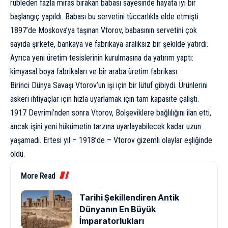
rubleden fazla miras bırakan babası sayesinde hayata iyi bir
başlangıç yapıldı. Babası bu servetini tüccarlıkla elde etmişti.
1897’de Moskova’ya taşınan Vtorov, babasının servetini çok
sayıda şirkete, bankaya ve fabrikaya aralıksız bir şekilde yatırdı.
Ayrıca yeni üretim tesislerinin kurulmasına da yatırım yaptı:
kimyasal boya fabrikaları ve bir araba üretim fabrikası.
Birinci Dünya Savaşı
Vtorov’un işi için bir lütuf gibiydi. Ürünlerini
askeri ihtiyaçlar için hızla uyarlamak için tam kapasite çalıştı.
1917 Devrimi’nden sonra Vtorov, Bolşeviklere bağlılığını ilan etti,
ancak işini yeni hükümetin tarzına uyarlayabilecek kadar uzun
yaşamadı. Ertesi yıl – 1918’de – Vtorov gizemli olaylar eşliğinde
öldü.
More Read
Tarihi Şekillendiren Antik
Dünyanın En Büyük
İmparatorlukları