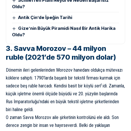
Schlieffen Planı Neydi ve Neden Başarısız
Oldu?
Antik Çin’de İpeğin Tarihi
Gize’nin Büyük Piramidi Nasıl Bir Antik Harika
Oldu?
3. Savva Morozov – 44 milyon
ruble (2021’de 570 milyon dolar)
Dönemin ileri gelenlerinden Morozov hanedanı oldukça mütevazı
köklere sahipti. 1790’larda başarılı bir tekstil firması kurmak için
sadece beş ruble harcadı. Kendisi basit bir köylü
serf
idi. Zamanla,
küçük işletme önemli ölçüde büyüdü ve 20. yüzyılın başlarında
Rus İmparatorluğu’ndaki en büyük tekstil işletme şirketlerinden
biri haline geldi.
O zaman Savva Morozov aile şirketinin kontrolünü ele aldı. Son
derece zengin bir insan ve hayırseverdi. Belki de yaklaşan