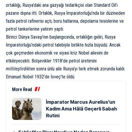
ortaklığı, Rusya’daki ana gazyağı tedarikçisi olan Standard Oil’i
pazarın dışına itti. Ortaklık, Rusya İmparatorluğu’nda bir düzineden
fazla petrol rafinerisi açtı, boru hatlarına, depolama tesislerine ve
petrol tankerlerine yatırım yaptı.
Birinci Dünya Savaşı’nın başlangıcında, ortaklığın geliri, Rusya
İmparatorluğu’ndaki petrol talebiyle birlikte hızla büyüdü. Ancak
çok geçmeden ekonomik ve siyasi kriz Nobel ailesini de
etkileyecekti. Bolşevikler 1918’de petrol üretimini
millileştirdikten
sonra ünlü aile
Rusya
‘yı terk etmek zorunda kaldı.
Emanuel Nobel 1932’de İsveç’te öldü.
More Read
İmparator Marcus Aurelius’un
Kadim Ama Hâlâ Geçerli Sabah
Rutini