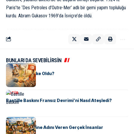
Paris’te ‘Des Petroles d’Outre-Mer’ adlı bir gemi yapım topluluğu
kurdu. Abram Gukasov 1969’da İsviçre’de öldü.
BUNLARI DA SEVEBİLİRSİN
KÜLTÜR
Tunus Nasıl Ülke Oldu?
KÜLTÜR
Bastille Baskını Fransız Devrimi’ni Nasıl Ateşledi?
KÜLTÜR
ABD Eyaletlerine Adını Veren Gerçek İnsanlar