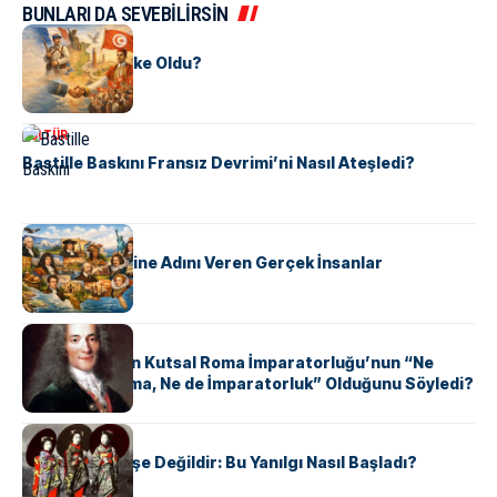
BUNLARI DA SEVEBİLİRSİN
KÜLTÜR
Tunus Nasıl Ülke Oldu?
KÜLTÜR
Bastille Baskını Fransız Devrimi’ni Nasıl Ateşledi?
KÜLTÜR
ABD Eyaletlerine Adını Veren Gerçek İnsanlar
KÜLTÜR
Voltaire Neden Kutsal Roma İmparatorluğu’nun “Ne
Kutsal, Ne Roma, Ne de İmparatorluk” Olduğunu Söyledi?
KÜLTÜR
Geyşalar Fahişe Değildir: Bu Yanılgı Nasıl Başladı?