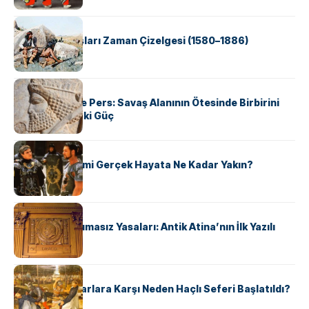
KÜLTÜR
Apache Savaşları Zaman Çizelgesi (1580–1886)
KÜLTÜR
Antik Yunan ve Pers: Savaş Alanının Ötesinde Birbirini
Şekillendiren İki Güç
KÜLTÜR
‘Gladiator’ Filmi Gerçek Hayata Ne Kadar Yakın?
KÜLTÜR
Draco’nun Acımasız Yasaları: Antik Atina’nın İlk Yazılı
Hukuk Kodu
KÜLTÜR
Avrupalı ​​Katharlara Karşı Neden Haçlı Seferi Başlatıldı?