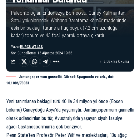
Paleontologlar, Endonezya Borneo'su, Güney Kalimantan,
Satui yakınlarındaki Wahana Baratama kömür madeninde
eski bir baklagil türüne ait üç büyük (7,2 cm uzunluğa
kadar) tohum ve 43 fosil yaprak ortaya çıkardı
Yazar
BURCU ATLAS
Son Güncelleme: 16 Ağustos 2024 19:56
2 Dakika Okuma
Jantungspermum gunnellii. Görsel: Spagnuolo ve ark., doi:
10.1086/73053
Yeni tanımlanan baklagil türü 40 ila 34 milyon yıl önce (Eosen
bölümü) Güneydoğu Asya’da yaşamıştır. Jantungspermum gunnellii
olarak adlandırılan bu tür, Avustralya’da yaşayan siyah fasulye
ağacı Castanospermum’a çok benziyor.
Penn State’ten Profesör Peter Wilf ve meslektaşları, “Bu ağaç