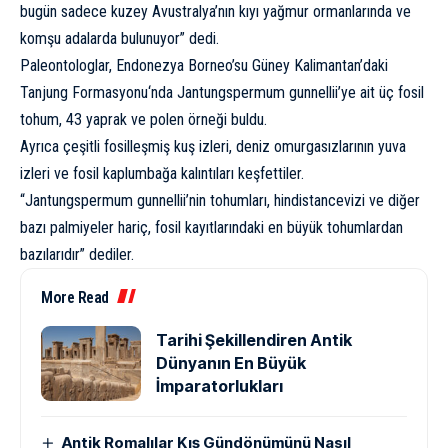
bugün sadece kuzey Avustralya’nın kıyı yağmur ormanlarında ve
komşu adalarda bulunuyor” dedi.
Paleontologlar, Endonezya Borneo’su Güney Kalimantan’daki
Tanjung Formasyonu
‘nda Jantungspermum gunnellii’ye ait üç
fosil
tohum, 43 yaprak ve polen örneği buldu.
Ayrıca çeşitli fosilleşmiş kuş izleri, deniz omurgasızlarının yuva
izleri ve fosil kaplumbağa kalıntıları keşfettiler.
“Jantungspermum gunnellii’nin tohumları, hindistancevizi ve diğer
bazı palmiyeler hariç, fosil kayıtlarındaki en büyük tohumlardan
bazılarıdır” dediler.
More Read
Tarihi Şekillendiren Antik
Dünyanın En Büyük
İmparatorlukları
Antik Romalılar Kış Gündönümünü Nasıl