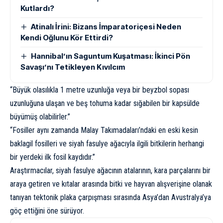
Kutlardı?
Atinalı İrini: Bizans İmparatoriçesi Neden
Kendi Oğlunu Kör Ettirdi?
Hannibal’ın Saguntum Kuşatması: İkinci Pön
Savaşı’nı Tetikleyen Kıvılcım
“Büyük olasılıkla 1 metre uzunluğa veya bir beyzbol sopası
uzunluğuna ulaşan ve beş tohuma kadar sığabilen bir kapsülde
büyümüş olabilirler.”
“Fosiller aynı zamanda Malay Takımadaları’ndaki en eski kesin
baklagil fosilleri ve siyah fasulye ağacıyla ilgili bitkilerin herhangi
bir yerdeki ilk fosil kaydıdır.”
Araştırmacılar, siyah fasulye ağacının atalarının, kara parçalarını bir
araya getiren ve kıtalar arasında bitki ve hayvan alışverişine olanak
tanıyan tektonik plaka çarpışması sırasında Asya’dan Avustralya’ya
göç ettiğini öne sürüyor.