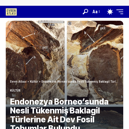
Aa
Evren Atlası
>
Kültür
>
Endonezya Borneo’sunda Nesli Tükenmiş Baklagil Türlerine Ait Dev Fosil Tohumlar Bulundu
KÜLTÜR
Endonezya Borneo’sunda
Nesli Tükenmiş Baklagil
Türlerine Ait Dev Fosil
Tohumlar Bulundu