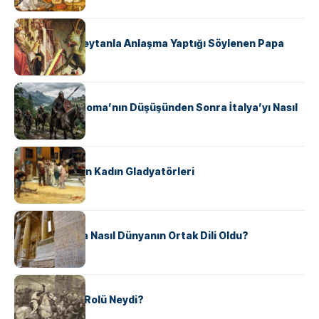
KÜLTÜR
II. Silvester: Şeytanla Anlaşma Yaptığı Söylenen Papa
KÜLTÜR
Ostrogotlar Roma’nın Düşüşünden Sonra İtalya’yı Nasıl
Ele Geçirdi?
KÜLTÜR
Antik Roma’nın Kadın Gladyatörleri
KÜLTÜR
Antik Yunanca Nasıl Dünyanın Ortak Dili Oldu?
KÜLTÜR
Valdensler’in Rolü Neydi?