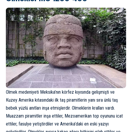
Olmek medeniyeti Meksika’nın körfez kıyısında gelişmişti ve
Kuzey Amerika kıtasındaki ilk taş piramitlerin yanı sıra ünlü taş
bebek yüzlü anıtları inşa etmişlerdir. Olmeklerin kralları vardı.
Muazzam piramitler inşa ettiler, Mezoamerikan top oyununu icat
ettiler, fasulye yetiştirdiler ve Amerika’daki en eski yazıyı
geliştirdiler. Olmekler ayrıca kakao ağacı bitkisini ıslah ettiler ve