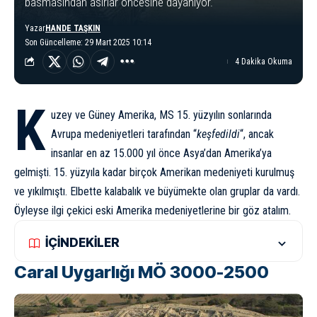
basmasından asırlar öncesine dayanıyor.
Yazar
HANDE TAŞKIN
Son Güncelleme: 29 Mart 2025 10:14
4 Dakika Okuma
K
uzey ve Güney Amerika, MS 15. yüzyılın sonlarında
Avrupa medeniyetleri tarafından “
keşfedildi
“, ancak
insanlar en az 15.000 yıl önce Asya’dan Amerika’ya
gelmişti. 15. yüzyıla kadar birçok Amerikan medeniyeti kurulmuş
ve yıkılmıştı. Elbette kalabalık ve büyümekte olan gruplar da vardı.
Öyleyse ilgi çekici eski Amerika medeniyetlerine bir göz atalım.
İÇİNDEKİLER
Caral Uygarlığı MÖ 3000-2500