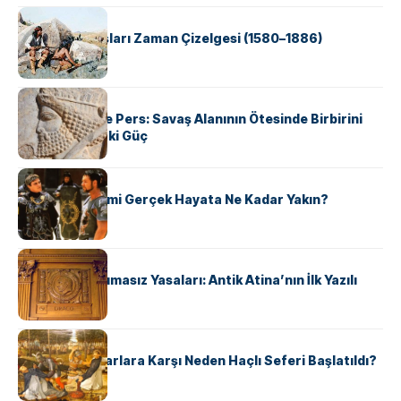
KÜLTÜR
Apache Savaşları Zaman Çizelgesi (1580–1886)
KÜLTÜR
Antik Yunan ve Pers: Savaş Alanının Ötesinde Birbirini
Şekillendiren İki Güç
KÜLTÜR
‘Gladiator’ Filmi Gerçek Hayata Ne Kadar Yakın?
KÜLTÜR
Draco’nun Acımasız Yasaları: Antik Atina’nın İlk Yazılı
Hukuk Kodu
KÜLTÜR
Avrupalı ​​Katharlara Karşı Neden Haçlı Seferi Başlatıldı?