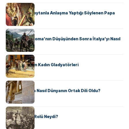
KÜLTÜR
II. Silvester: Şeytanla Anlaşma Yaptığı Söylenen Papa
KÜLTÜR
Ostrogotlar Roma’nın Düşüşünden Sonra İtalya’yı Nasıl
Ele Geçirdi?
KÜLTÜR
Antik Roma’nın Kadın Gladyatörleri
KÜLTÜR
Antik Yunanca Nasıl Dünyanın Ortak Dili Oldu?
KÜLTÜR
Valdensler’in Rolü Neydi?