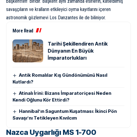
başkentten” biridir. Başkent aynı zamanda esirlerin, katledilmiş
savaşçıların ve kralların etkileyici oyma kayıtlarını içeren
astronomik gözlemevi Los Danzantes ile de biliniyor.
More Read
Tarihi Şekillendiren Antik
Dünyanın En Büyük
İmparatorlukları
Antik Romalılar Kış Gündönümünü Nasıl
Kutlardı?
Atinalı İrini: Bizans İmparatoriçesi Neden
Kendi Oğlunu Kör Ettirdi?
Hannibal’ın Saguntum Kuşatması: İkinci Pön
Savaşı’nı Tetikleyen Kıvılcım
Nazca Uygarlığı MS 1-700