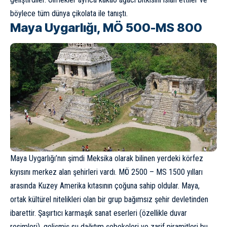
böylece tüm dünya çikolata ile tanıştı.
Maya Uygarlığı, MÖ 500-MS 800
Maya Uygarlığı’nın şimdi Meksika olarak bilinen yerdeki körfez
kıyısını merkez alan şehirleri vardı. MÖ 2500 – MS 1500 yılları
arasında Kuzey Amerika kıtasının çoğuna sahip oldular. Maya,
ortak kültürel nitelikleri olan bir grup bağımsız şehir devletinden
ibarettir. Şaşırtıcı karmaşık sanat eserleri (özellikle duvar
resimleri), gelişmiş su dağıtım şebekeleri ve zarif piramitleri bu