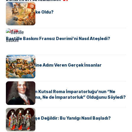
KÜLTÜR
Tunus Nasıl Ülke Oldu?
KÜLTÜR
Bastille Baskını Fransız Devrimi’ni Nasıl Ateşledi?
KÜLTÜR
ABD Eyaletlerine Adını Veren Gerçek İnsanlar
KÜLTÜR
Voltaire Neden Kutsal Roma İmparatorluğu’nun “Ne
Kutsal, Ne Roma, Ne de İmparatorluk” Olduğunu Söyledi?
KÜLTÜR
Geyşalar Fahişe Değildir: Bu Yanılgı Nasıl Başladı?