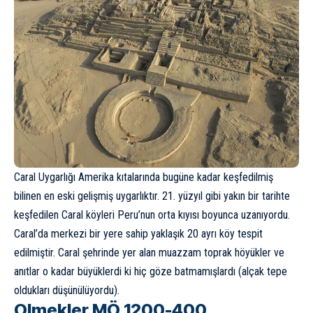
Caral Uygarlığı Amerika kıtalarında bugüne kadar keşfedilmiş
bilinen en eski gelişmiş uygarlıktır. 21. yüzyıl gibi yakın bir tarihte
keşfedilen Caral köyleri Peru’nun orta kıyısı boyunca uzanıyordu.
Caral’da merkezi bir yere sahip yaklaşık 20 ayrı köy tespit
edilmiştir. Caral şehrinde yer alan muazzam toprak höyükler ve
anıtlar o kadar büyüklerdi ki hiç göze batmamışlardı (alçak tepe
oldukları düşünülüyordu).
Olmekler MÖ 1200-400