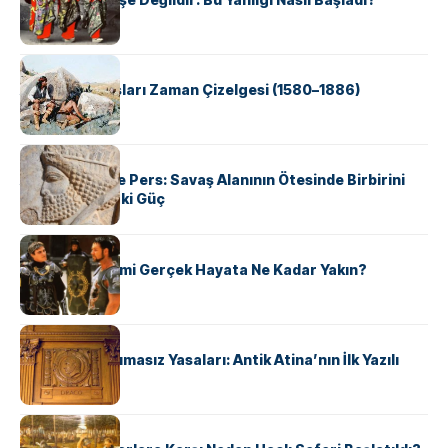
KÜLTÜR
Apache Savaşları Zaman Çizelgesi (1580–1886)
KÜLTÜR
Antik Yunan ve Pers: Savaş Alanının Ötesinde Birbirini
Şekillendiren İki Güç
KÜLTÜR
‘Gladiator’ Filmi Gerçek Hayata Ne Kadar Yakın?
KÜLTÜR
Draco’nun Acımasız Yasaları: Antik Atina’nın İlk Yazılı
Hukuk Kodu
KÜLTÜR