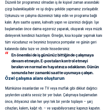
Düzenli bir programınız olmadan iş ile kişisel zaman arasındaki
çizgi bulanıklaşabilir ve işi doğru şekilde yapmanız zorlaşabilir.
Uykunuzu ve çalışma düzeninizi takip edin ve programa bağlı
kalın. Aynı saatte uyanın, kahvaltı yapın ve üzerinizi değişin. İşe
başlamadan önce daima egzersiz yaparak, okuyarak veya müzik
dinleyerek kendinizi hazırlayın. Örneğin, kısa koşular yapmak kanı
tüm vücudunuz ve beyniniz boyunca pompalar ve günün geri
kalanında daha taze ve zinde hissedersiniz.
En önemlisi de iş gününüz bittiğinde çalışmaya
devam etmeyin. E-postaları kontrol etmeyi
bırakın ve normal ev hayatınıza odaklanın. Günün
sonunda her zamanki saatte uyumaya çalışın.
Özel çalışma alanı oluşturun
Mümkünse insanlardan ve TV veya mutfak gibi dikkat dağıtıcı
şeylerden uzakta sessiz bir yer bulun. Çalışmaya başlamadan
önce, ihtiyacınız olan her şeyi tek bir yerde toplayın – şarj
cihazları, kalem, kağıt vb. – ve yapabiliyorsanız kapınızı kapatın.