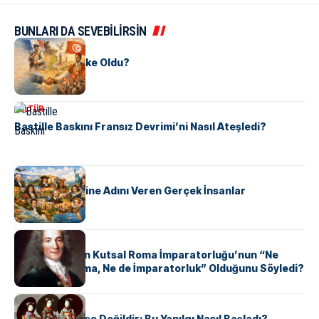
BUNLARI DA SEVEBİLİRSİN
KÜLTÜR
Tunus Nasıl Ülke Oldu?
KÜLTÜR
Bastille Baskını Fransız Devrimi’ni Nasıl Ateşledi?
KÜLTÜR
ABD Eyaletlerine Adını Veren Gerçek İnsanlar
KÜLTÜR
Voltaire Neden Kutsal Roma İmparatorluğu’nun “Ne
Kutsal, Ne Roma, Ne de İmparatorluk” Olduğunu Söyledi?
KÜLTÜR
Geyşalar Fahişe Değildir: Bu Yanılgı Nasıl Başladı?