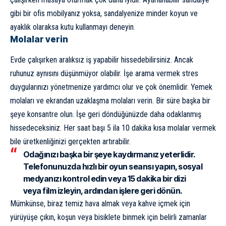
gibi bir ofis mobilyanız yoksa, sandalyenize minder koyun ve
ayaklık olaraksa kutu kullanmayı deneyin.
Molalar verin
Evde çalışırken aralıksız iş yapabilir hissedebilirsiniz. Ancak
ruhunuz aynısını düşünmüyor olabilir. İşe arama vermek stres
duygularınızı yönetmenize yardımcı olur ve çok önemlidir. Yemek
molaları ve ekrandan uzaklaşma molaları verin. Bir süre başka bir
şeye konsantre olun. İşe geri döndüğünüzde daha odaklanmış
hissedeceksiniz. Her saat başı 5 ila 10 dakika kısa molalar vermek
bile üretkenliğinizi gerçekten artırabilir.
Odağınızı başka bir şeye kaydırmanız yeterlidir.
Telefonunuzda hızlı bir oyun seansı yapın, sosyal
medyanızı kontrol edin veya 15 dakika bir dizi
veya film izleyin, ardından işlere geri dönün.
Mümkünse, biraz temiz hava almak veya kahve içmek için
yürüyüşe çıkın, koşun veya bisiklete binmek için belirli zamanlar