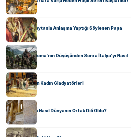
Avrupalı ​​Katharlara Karşı Neden Haçlı Seferi Başlatıldı?
KÜLTÜR
II. Silvester: Şeytanla Anlaşma Yaptığı Söylenen Papa
KÜLTÜR
Ostrogotlar Roma’nın Düşüşünden Sonra İtalya’yı Nasıl
Ele Geçirdi?
KÜLTÜR
Antik Roma’nın Kadın Gladyatörleri
KÜLTÜR
Antik Yunanca Nasıl Dünyanın Ortak Dili Oldu?
KÜLTÜR