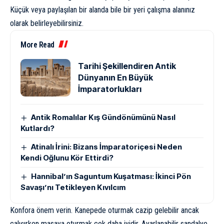
Küçük veya paylaşılan bir alanda bile bir yeri çalışma alanınız
olarak belirleyebilirsiniz.
More Read
Tarihi Şekillendiren Antik
Dünyanın En Büyük
İmparatorlukları
Antik Romalılar Kış Gündönümünü Nasıl
Kutlardı?
Atinalı İrini: Bizans İmparatoriçesi Neden
Kendi Oğlunu Kör Ettirdi?
Hannibal’ın Saguntum Kuşatması: İkinci Pön
Savaşı’nı Tetikleyen Kıvılcım
Konfora önem verin. Kanepede oturmak cazip gelebilir ancak
çalışırken masaya oturmak çok daha iyidir. Ayarlanabilir sandalye