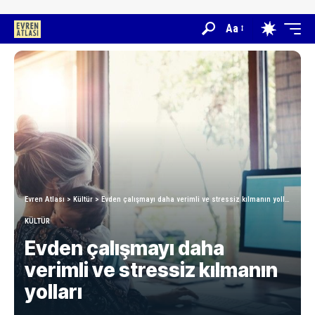
Aa
Evren Atlası
>
Kültür
>
Evden çalışmayı daha verimli ve stressiz kılmanın yolları
KÜLTÜR
Evden çalışmayı daha
verimli ve stressiz kılmanın
yolları