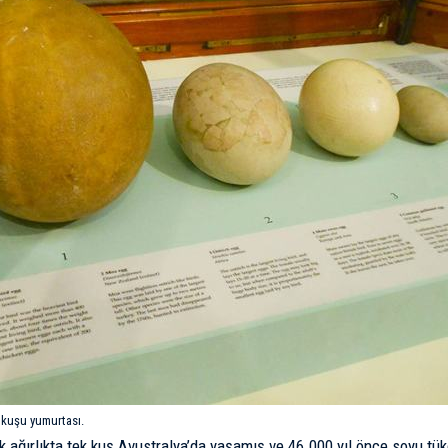
l kuşu yumurtası.
k ağırlıkta tek kuş Avustralya’da yaşamış ve 46.000 yıl önce soyu t