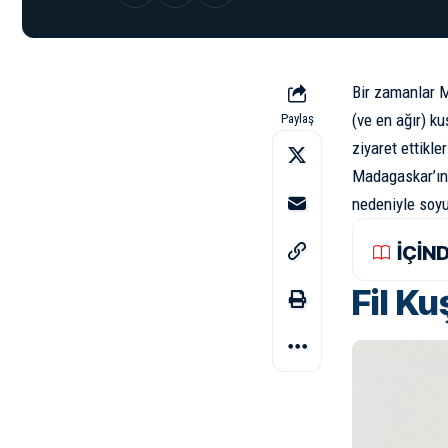
Bir zamanlar M
(ve en ağır) ku
Paylaş
ziyaret ettikle
Madagaskar’ın 
nedeniyle soyu
İÇİN
Fil Ku