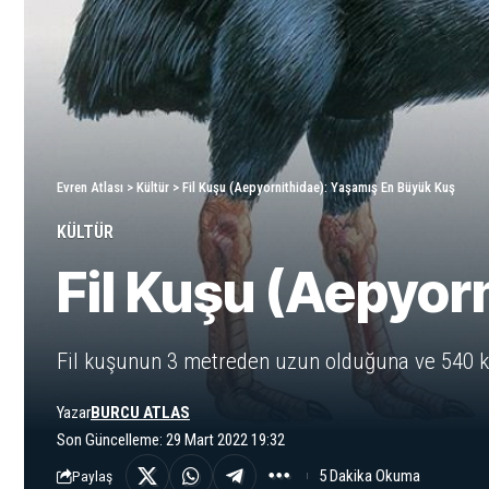
Evren Atlası
>
Kültür
>
Fil Kuşu (Aepyornithidae): Yaşamış En Büyük Kuş
KÜLTÜR
Fil Kuşu (Aepyor
Fil kuşunun 3 metreden uzun olduğuna ve 540 kg
Yazar
BURCU ATLAS
Son Güncelleme: 29 Mart 2022 19:32
5 Dakika Okuma
Paylaş