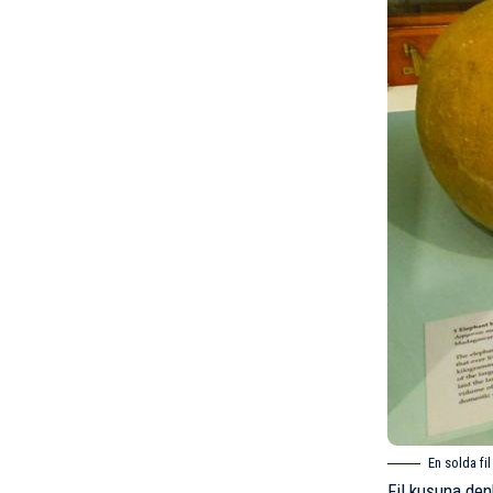
En solda fi
Fil kuşuna den