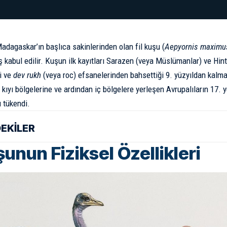
adagaskar’ın başlıca sakinlerinden olan fil kuşu (
Aepyornis maximu
ş kabul edilir. Kuşun ilk kayıtları Sarazen (veya Müslümanlar) ve Hint
ri ve
dev rukh
(veya roc) efsanelerinden bahsettiği 9. yüzyıldan kalmad
kıyı bölgelerine ve ardından iç bölgelere yerleşen Avrupalıların 17. 
 tükendi.
DEKİLER
şunun Fiziksel Özellikleri