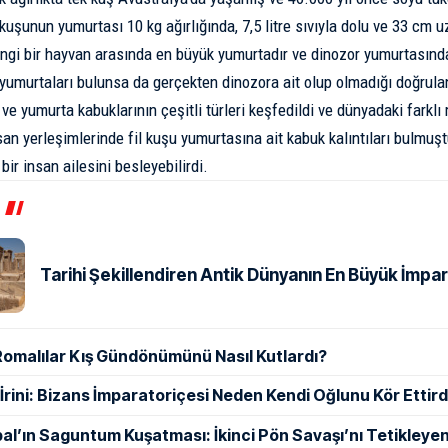
l kuşunun yumurtası 10 kg ağırlığında, 7,5 litre sıvıyla dolu ve 33 cm
ngi bir hayvan arasında en büyük yumurtadır ve
dinozor yumurtası
nd
yumurtaları bulunsa da gerçekten dinozora ait olup olmadığı doğrula
 ve yumurta kabuklarının çeşitli türleri keşfedildi ve dünyadaki farkl
an yerleşimlerinde fil kuşu yumurtasına ait kabuk kalıntıları bulmuştu
ir insan ailesini besleyebilirdi.
Tarihi Şekillendiren Antik Dünyanın En Büyük İmpar
Romalılar Kış Gündönümünü Nasıl Kutlardı?
ı İrini: Bizans İmparatoriçesi Neden Kendi Oğlunu Kör Ettird
al’ın Saguntum Kuşatması: İkinci Pön Savaşı’nı Tetikleyen