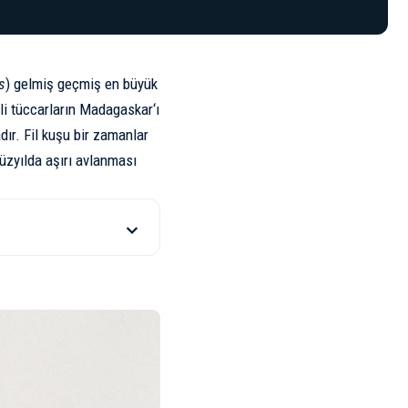
s
) gelmiş geçmiş en büyük
li tüccarların
Madagaskar
‘ı
ır. Fil kuşu bir zamanlar
yüzyılda aşırı avlanması