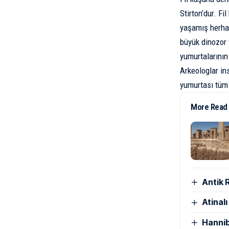
Stirton’dur. Fi
yaşamış herha
büyük
dinozor
yumurtalarının
Arkeologlar ins
yumurtası tüm b
More Read
Antik 
Atinal
Hannib