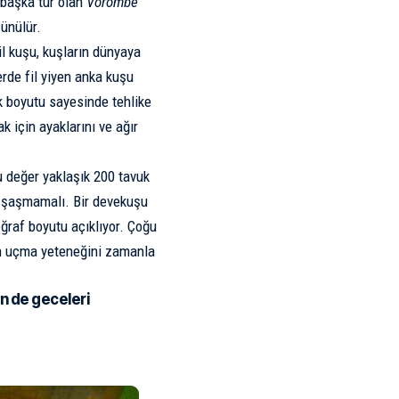
r başka tür olan
Vorombe
ünülür.
fil kuşu, kuşların dünyaya
rde fil yiyen
anka kuşu
 boyutu sayesinde tehlike
 için ayaklarını ve ağır
u değer yaklaşık 200 tavuk
na şaşmamalı. Bir devekuşu
ğraf boyutu açıklıyor. Çoğu
en uçma yeteneğini zamanla
in de geceleri