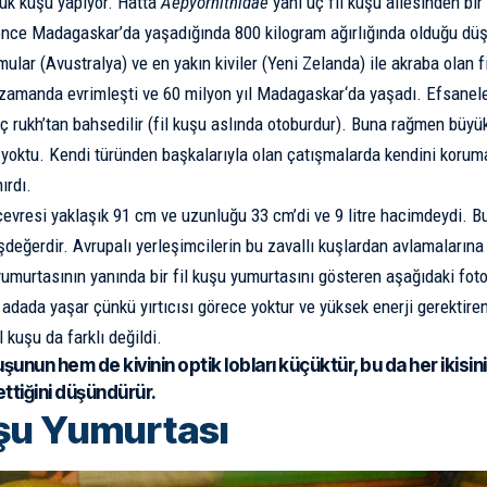
ük kuşu yapıyor. Hatta
Aepyornithidae
yani üç fil kuşu ailesinden bi
önce Madagaskar’da yaşadığında 800 kilogram ağırlığında olduğu düş
mular (
Avustralya
) ve en yakın kiviler (
Yeni Zelanda
) ile akraba olan 
 zamanda evrimleşti ve 60 milyon yıl
Madagaskar
‘da yaşadı. Efsanele
 rukh’tan bahsedilir (fil kuşu
aslında otoburdur). Buna rağmen büyük
ı yoktu. Kendi türünden başkalarıyla olan çatışmalarda kendini korumak
ırdı.
evresi yaklaşık 91 cm ve uzunluğu 33 cm’di ve 9 litre hacimdeydi. B
değerdir. Avrupalı ​​yerleşimcilerin bu zavallı kuşlardan avlamaları
yumurtasının yanında bir fil kuşu yumurtasını gösteren aşağıdaki foto
dada yaşar çünkü yırtıcısı görece yoktur ve yüksek enerji gerektir
l kuşu da farklı değildi.
uşunun hem de kivinin optik lobları küçüktür, bu da her ikisin
ttiğini düşündürür.
uşu Yumurtası