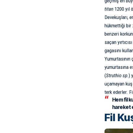
geçmiş en büy
titan
1200 yıl 
Devekuşları, e
hükmettiği bir
benzeri korkunç
saçan yırtıcıs
gagasını kullan
Yumurtasının ç
yumurtasına eş
(
Struthio sp.
) 
uçamayan kuş a
terk ederler. Fi
Hem fil k
hareket e
Fil K