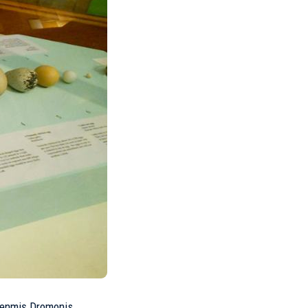
ükenmiş Dromonis