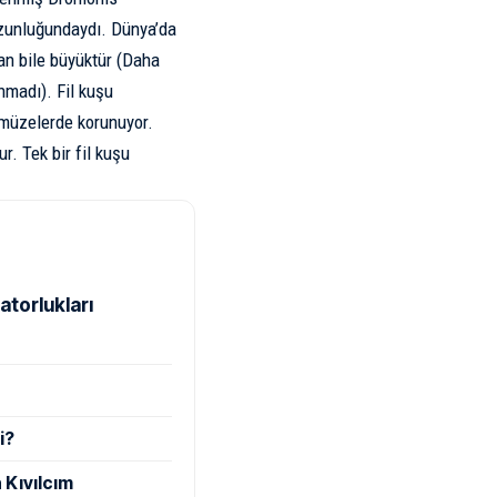
 uzunluğundaydı. Dünya’da
an bile büyüktür (Daha
nmadı). Fil kuşu
ı müzelerde korunuyor.
r. Tek bir fil kuşu
atorlukları
i?
 Kıvılcım