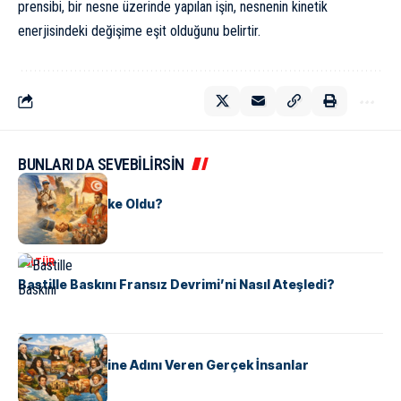
prensibi, bir nesne üzerinde yapılan işin, nesnenin kinetik
enerjisindeki değişime eşit olduğunu belirtir.
BUNLARI DA SEVEBİLİRSİN
KÜLTÜR
Tunus Nasıl Ülke Oldu?
KÜLTÜR
Bastille Baskını Fransız Devrimi’ni Nasıl Ateşledi?
KÜLTÜR
ABD Eyaletlerine Adını Veren Gerçek İnsanlar