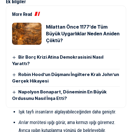
Ek bilgiler
More Read
Milattan Önce 1177’de Tüm
Büyük Uygarlıklar Neden Aniden
Çöktü?
Bir Borç Krizi Atina Demokrasisini Nasıl
Yarattı?
Robin Hood’un Düşmanı İngiltere Kralı John’un
Gerçek Hikayesi
Napolyon Bonapart, Döneminin En Büyük
Ordusunu Nasıl İnşa Etti?
Işık tayfı
insanların
algılayabileceğinden daha geniştir.
Arılar
morötesi ışığı görür, ama kırmızı ışığı göremez.
Ayrıca ışığın kutuplanma yönünü de belirleyebilir.