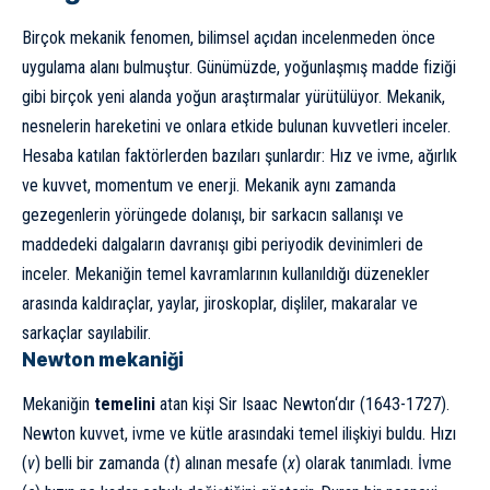
Birçok mekanik fenomen, bilimsel açıdan incelenmeden önce
uygulama alanı bulmuştur. Günümüzde, yoğunlaşmış madde fiziği
gibi birçok yeni alanda yoğun araştırmalar yürütülüyor. Mekanik,
nesnelerin hareketini ve onlara etkide bulunan kuvvetleri inceler.
Hesaba katılan faktörlerden bazıları şunlardır: Hız ve ivme, ağırlık
ve kuvvet, momentum ve enerji. Mekanik aynı zamanda
gezegenlerin yörüngede dolanışı, bir sarkacın sallanışı ve
maddedeki dalgaların davranışı gibi periyodik devinimleri de
inceler. Mekaniğin temel kavramlarının kullanıldığı düzenekler
arasında kaldıraçlar, yaylar, jiroskoplar, dişliler, makaralar ve
sarkaçlar sayılabilir.
Newton mekaniği
Mekaniğin
temelini
atan kişi Sir
Isaac Newton
‘dır (1643-1727).
Newton kuvvet, ivme ve kütle arasındaki temel ilişkiyi buldu. Hızı
(
v
) belli bir zamanda (
t
) alınan mesafe (
x
) olarak tanımladı. İvme