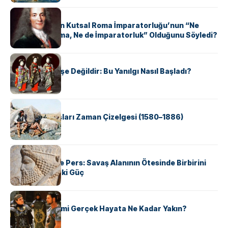
KÜLTÜR
Voltaire Neden Kutsal Roma İmparatorluğu’nun “Ne
Kutsal, Ne Roma, Ne de İmparatorluk” Olduğunu Söyledi?
KÜLTÜR
Geyşalar Fahişe Değildir: Bu Yanılgı Nasıl Başladı?
KÜLTÜR
Apache Savaşları Zaman Çizelgesi (1580–1886)
KÜLTÜR
Antik Yunan ve Pers: Savaş Alanının Ötesinde Birbirini
Şekillendiren İki Güç
KÜLTÜR
‘Gladiator’ Filmi Gerçek Hayata Ne Kadar Yakın?