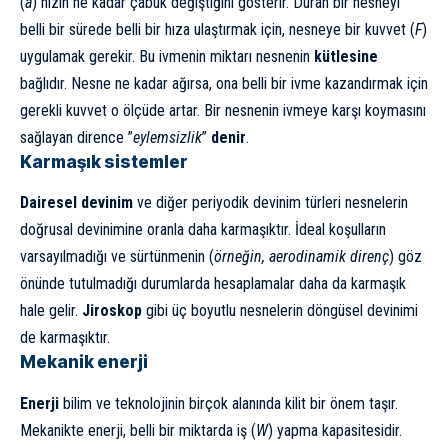
(
a
) hızın ne kadar çabuk değiştiğini gösterir. Duran bir nesneyi
belli bir sürede belli bir hıza ulaştırmak için, nesneye bir kuvvet (
F
)
uygulamak gerekir. Bu ivmenin miktarı nesnenin
kütlesine
bağlıdır. Nesne ne kadar ağırsa, ona belli bir ivme kazandırmak için
gerekli kuvvet o ölçüde artar. Bir nesnenin ivmeye karşı koymasını
sağlayan dirence ”
eylemsizlik
”
denir
.
Karmaşık sistemler
Dairesel devinim
ve diğer periyodik devinim türleri nesnelerin
doğrusal devinimine oranla daha karmaşıktır. İdeal koşulların
varsayılmadığı ve sürtünmenin (
örneğin, aerodinamik direnç
) göz
önünde tutulmadığı durumlarda hesaplamalar daha da karmaşık
hale gelir.
Jiroskop
gibi üç boyutlu nesnelerin döngüsel devinimi
de karmaşıktır.
Mekanik enerji
Enerji
bilim ve teknolojinin birçok alanında kilit bir önem taşır.
Mekanikte enerji, belli bir miktarda iş (
W
) yapma kapasitesidir.