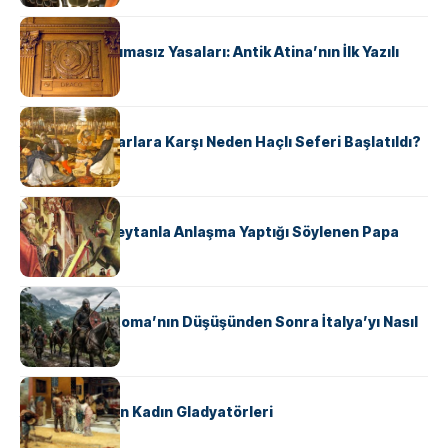
KÜLTÜR
Draco’nun Acımasız Yasaları: Antik Atina’nın İlk Yazılı
Hukuk Kodu
KÜLTÜR
Avrupalı ​​Katharlara Karşı Neden Haçlı Seferi Başlatıldı?
KÜLTÜR
II. Silvester: Şeytanla Anlaşma Yaptığı Söylenen Papa
KÜLTÜR
Ostrogotlar Roma’nın Düşüşünden Sonra İtalya’yı Nasıl
Ele Geçirdi?
KÜLTÜR
Antik Roma’nın Kadın Gladyatörleri