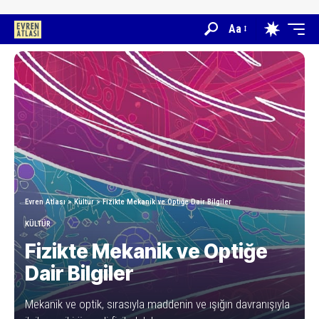
Aa
Evren Atlası
>
Kültür
>
Fizikte Mekanik ve Optiğe Dair Bilgiler
KÜLTÜR
Fizikte Mekanik ve Optiğe
Dair Bilgiler
Mekanik ve optik, sırasıyla maddenin ve ışığın davranışıyla