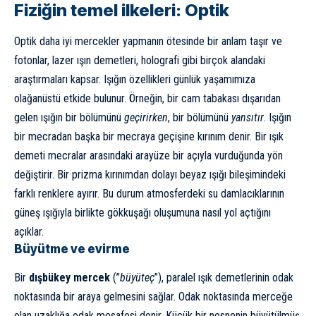
Fiziğin temel ilkeleri: Optik
Optik daha iyi mercekler yapmanın ötesinde bir anlam taşır ve
fotonlar, lazer ışın demetleri, holografi gibi birçok alandaki
araştırmaları kapsar. Işığın özellikleri günlük yaşamımıza
olağanüstü etkide bulunur. Örneğin, bir cam tabakası dışarıdan
gelen ışığın bir bölümünü
geçirirken
, bir bölümünü
yansıtır
. Işığın
bir mecradan başka bir mecraya geçişine kırınım denir. Bir ışık
demeti mecralar arasındaki arayüze bir açıyla vurduğunda yön
değiştirir. Bir prizma kırınımdan dolayı beyaz ışığı bileşimindeki
farklı renklere ayırır. Bu durum atmosferdeki su damlacıklarının
güneş ışığıyla birlikte
gökkuşağı
oluşumuna nasıl yol açtığını
açıklar.
Büyütme ve evirme
Bir
dışbükey mercek
(”
büyüteç
”), paralel ışık demetlerinin odak
noktasında bir araya gelmesini sağlar. Odak noktasında merceğe
olan uzaklığa odak mesafesi denir. Küçük bir nesnenin büyütülmüş