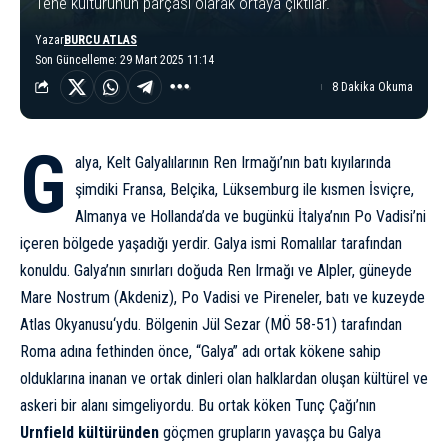
Tène kültürünün parçası olarak ortaya çıktılar.
Yazar
BURCU ATLAS
Son Güncelleme: 29 Mart 2025 11:14
8 Dakika Okuma
G
alya, Kelt Galyalılarının Ren Irmağı’nın batı kıyılarında
şimdiki Fransa, Belçika, Lüksemburg ile kısmen İsviçre,
Almanya ve Hollanda’da ve bugünkü İtalya’nın Po Vadisi’ni
içeren bölgede yaşadığı yerdir. Galya ismi Romalılar tarafından
konuldu. Galya’nın sınırları doğuda Ren Irmağı ve Alpler, güneyde
Mare Nostrum (Akdeniz), Po Vadisi ve Pireneler, batı ve kuzeyde
Atlas Okyanusu
‘ydu. Bölgenin
Jül Sezar
(MÖ 58-51) tarafından
Roma adına fethinden önce, “Galya” adı ortak kökene sahip
olduklarına inanan ve ortak dinleri olan halklardan oluşan kültürel ve
askeri bir alanı simgeliyordu. Bu ortak köken Tunç Çağı’nın
Urnfield kültüründen
göçmen grupların yavaşça bu Galya