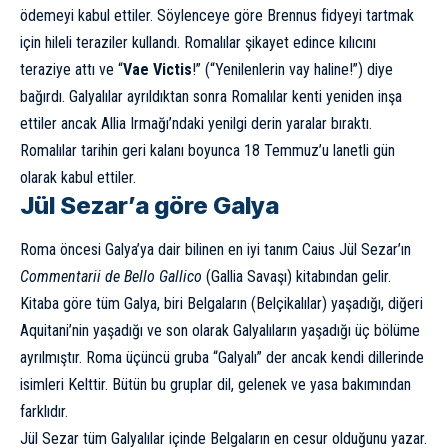
ödemeyi kabul ettiler. Söylenceye göre Brennus fidyeyi tartmak
için hileli teraziler kullandı. Romalılar şikayet edince kılıcını
teraziye attı ve “
Vae Victis
!” (“Yenilenlerin vay haline!”) diye
bağırdı. Galyalılar ayrıldıktan sonra Romalılar kenti yeniden inşa
ettiler ancak Allia Irmağı’ndaki yenilgi derin yaralar bıraktı.
Romalılar tarihin geri kalanı boyunca 18 Temmuz’u lanetli gün
olarak kabul ettiler.
Jül Sezar’a göre Galya
Roma öncesi Galya’ya dair bilinen en iyi tanım Caius Jül Sezar’ın
Commentarii de Bello Gallico
(Gallia Savaşı) kitabından gelir.
Kitaba göre tüm Galya, biri Belgaların (Belçikalılar) yaşadığı, diğeri
Aquitani’nin yaşadığı ve son olarak Galyalıların yaşadığı üç bölüme
ayrılmıştır. Roma üçüncü gruba “Galyalı” der ancak kendi dillerinde
isimleri Kelttir. Bütün bu gruplar dil, gelenek ve yasa bakımından
farklıdır.
Jül Sezar tüm Galyalılar içinde Belgaların en cesur olduğunu yazar.