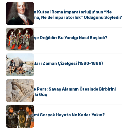
KÜLTÜR
Voltaire Neden Kutsal Roma İmparatorluğu’nun “Ne
Kutsal, Ne Roma, Ne de İmparatorluk” Olduğunu Söyledi?
KÜLTÜR
Geyşalar Fahişe Değildir: Bu Yanılgı Nasıl Başladı?
KÜLTÜR
Apache Savaşları Zaman Çizelgesi (1580–1886)
KÜLTÜR
Antik Yunan ve Pers: Savaş Alanının Ötesinde Birbirini
Şekillendiren İki Güç
KÜLTÜR
‘Gladiator’ Filmi Gerçek Hayata Ne Kadar Yakın?