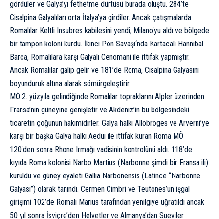
gördüler ve
Galya’yı fethetme
dürtüsü burada oluştu. 284’te
Cisalpina Galyalıları orta İtalya’ya girdiler. Ancak çatışmalarda
Romalılar Keltli Insubres kabilesini yendi, Milano’yu aldı ve bölgede
bir tampon koloni kurdu.
İkinci Pön Savaşı
‘nda Kartacalı
Hannibal
Barca
, Romalılara karşı Galyalı Cenomani ile ittifak yapmıştır.
Ancak Romalılar galip gelir ve 181’de Roma, Cisalpina Galyasını
boyunduruk altına alarak sömürgeleştirir.
MÖ 2. yüzyıla gelindiğinde Romalılar topraklarını Alpler üzerinden
Fransa’nın güneyine genişletir ve Akdeniz’in bu bölgesindeki
ticaretin çoğunun hakimidirler. Galya halkı Allobroges ve Arverni’ye
karşı bir başka Galya halkı Aedui ile ittifak kuran Roma MÖ
120’den sonra Rhone Irmağı vadisinin kontrolünü aldı. 118’de
kıyıda Roma kolonisi Narbo Martius (Narbonne şimdi bir Fransa ili)
kuruldu ve güney eyaleti Gallia Narbonensis (Latince “Narbonne
Galyası”) olarak tanındı. Cermen Cimbri ve Teutones’un işgal
girişimi 102’de Romalı Marius tarafından yenilgiye uğratıldı ancak
50 yıl sonra İsviçre’den Helvetler ve Almanya’dan Sueviler