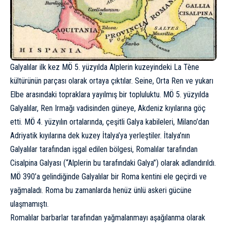
Galyalılar ilk kez MÖ 5. yüzyılda Alplerin kuzeyindeki La Tène
kültürünün parçası olarak ortaya çıktılar. Seine, Orta Ren ve yukarı
Elbe arasındaki topraklara yayılmış bir topluluktu. MÖ 5. yüzyılda
Galyalılar, Ren Irmağı vadisinden güneye, Akdeniz kıyılarına göç
etti. MÖ 4. yüzyılın ortalarında, çeşitli Galya kabileleri, Milano’dan
Adriyatik kıyılarına dek kuzey İtalya’ya yerleştiler. İtalya’nın
Galyalılar tarafından işgal edilen bölgesi, Romalılar tarafından
Cisalpina Galyası (“Alplerin bu tarafındaki Galya”) olarak adlandırıldı.
MÖ 390’a gelindiğinde Galyalılar bir Roma kentini ele geçirdi ve
yağmaladı. Roma bu zamanlarda henüz ünlü askeri gücüne
ulaşmamıştı.
Romalılar barbarlar tarafından yağmalanmayı aşağılanma olarak