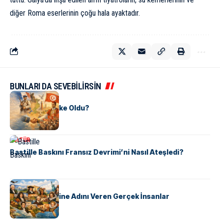
diğer Roma eserlerinin çoğu hala ayaktadır.
BUNLARI DA SEVEBİLİRSİN
KÜLTÜR
Tunus Nasıl Ülke Oldu?
KÜLTÜR
Bastille Baskını Fransız Devrimi’ni Nasıl Ateşledi?
KÜLTÜR
ABD Eyaletlerine Adını Veren Gerçek İnsanlar