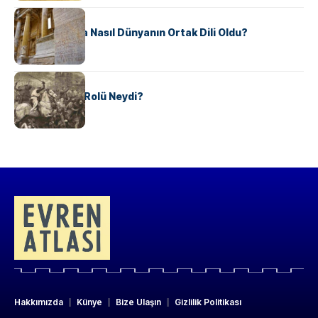
KÜLTÜR
Antik Yunanca Nasıl Dünyanın Ortak Dili Oldu?
KÜLTÜR
Valdensler’in Rolü Neydi?
Hakkımızda
Künye
Bize Ulaşın
Gizlilik Politikası