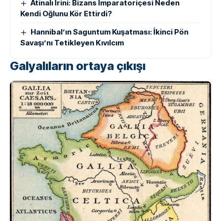
Atinalı İrini: Bizans İmparatoriçesi Neden
Kendi Oğlunu Kör Ettirdi?
Hannibal’ın Saguntum Kuşatması: İkinci Pön
Savaşı’nı Tetikleyen Kıvılcım
Galyalıların ortaya çıkışı