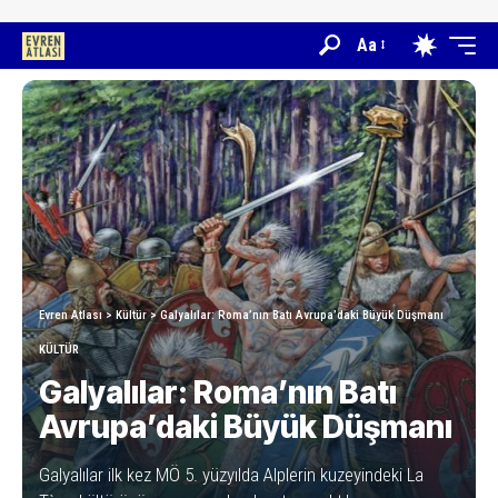
Aa
Evren Atlası
>
Kültür
>
Galyalılar: Roma’nın Batı Avrupa’daki Büyük Düşmanı
KÜLTÜR
Galyalılar: Roma’nın Batı
Avrupa’daki Büyük Düşmanı
Galyalılar ilk kez MÖ 5. yüzyılda Alplerin kuzeyindeki La