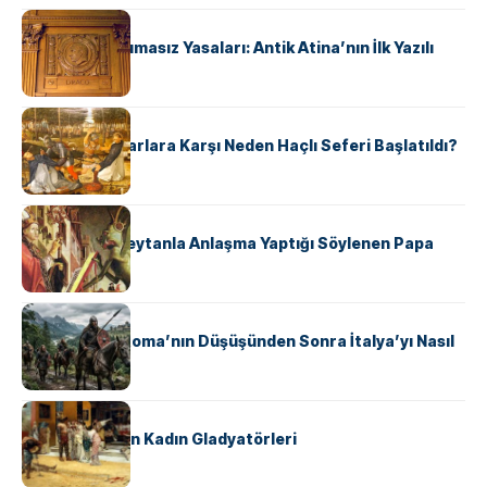
KÜLTÜR
Draco’nun Acımasız Yasaları: Antik Atina’nın İlk Yazılı
Hukuk Kodu
KÜLTÜR
Avrupalı ​​Katharlara Karşı Neden Haçlı Seferi Başlatıldı?
KÜLTÜR
II. Silvester: Şeytanla Anlaşma Yaptığı Söylenen Papa
KÜLTÜR
Ostrogotlar Roma’nın Düşüşünden Sonra İtalya’yı Nasıl
Ele Geçirdi?
KÜLTÜR
Antik Roma’nın Kadın Gladyatörleri