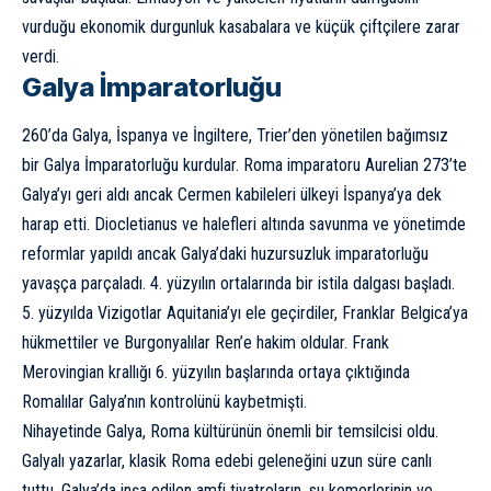
vurduğu ekonomik durgunluk kasabalara ve küçük çiftçilere zarar
verdi.
Galya İmparatorluğu
260’da Galya, İspanya ve İngiltere, Trier’den yönetilen bağımsız
bir Galya İmparatorluğu kurdular. Roma imparatoru Aurelian 273’te
Galya’yı geri aldı ancak
Cermen
kabileleri ülkeyi İspanya’ya dek
harap etti.
Diocletianus
ve halefleri altında savunma ve yönetimde
reformlar yapıldı ancak Galya’daki huzursuzluk imparatorluğu
yavaşça parçaladı. 4. yüzyılın ortalarında bir istila dalgası başladı.
5. yüzyılda Vizigotlar Aquitania’yı ele geçirdiler, Franklar Belgica’ya
hükmettiler ve Burgonyalılar Ren’e hakim oldular. Frank
Merovingian krallığı 6. yüzyılın başlarında ortaya çıktığında
Romalılar Galya’nın kontrolünü kaybetmişti.
Nihayetinde Galya, Roma kültürünün önemli bir temsilcisi oldu.
Galyalı yazarlar, klasik Roma edebi geleneğini uzun süre canlı
tuttu. Galya’da inşa edilen amfi tiyatroların,
su kemerleri
nin ve