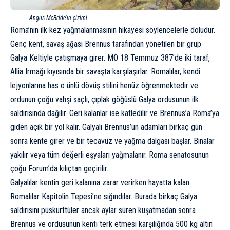
Angus McBride’ın çizimi.
Roma’nın ilk kez yağmalanmasının hikayesi söylencelerle doludur.
Genç kent, savaş ağası Brennus tarafından yönetilen bir grup
Galya Keltiyle çatışmaya girer. MÖ 18 Temmuz 387’de iki taraf,
Allia Irmağı kıyısında bir savaşta karşılaşırlar. Romalılar, kendi
lejyonlarına has o ünlü dövüş stilini henüz öğrenmektedir ve
ordunun çoğu vahşi saçlı, çıplak göğüslü Galya ordusunun ilk
saldırısında dağılır. Geri kalanlar ise katledilir ve Brennus’a Roma’ya
giden açık bir yol kalır. Galyalı Brennus’un adamları birkaç gün
sonra kente girer ve bir tecavüz ve yağma dalgası başlar. Binalar
yakılır veya tüm değerli eşyaları yağmalanır. Roma senatosunun
çoğu Forum’da kılıçtan geçirilir.
Galyalılar kentin geri kalanına zarar verirken hayatta kalan
Romalılar Kapitolin Tepesi’ne sığındılar. Burada birkaç Galya
saldırısını püskürttüler ancak aylar süren kuşatmadan sonra
Brennus ve ordusunun kenti terk etmesi karşılığında 500 kg altın