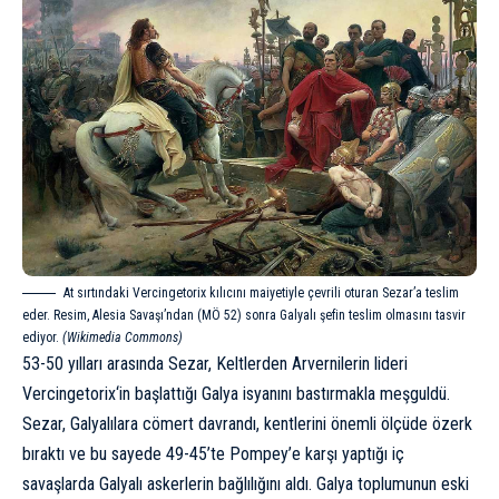
At sırtındaki Vercingetorix kılıcını maiyetiyle çevrili oturan Sezar’a teslim
eder. Resim, Alesia Savaşı’ndan (MÖ 52) sonra Galyalı şefin teslim olmasını tasvir
ediyor.
(Wikimedia Commons)
53-50 yılları arasında Sezar, Keltlerden Arvernilerin lideri
Vercingetorix
‘in başlattığı Galya isyanını bastırmakla meşguldü.
Sezar, Galyalılara cömert davrandı, kentlerini önemli ölçüde özerk
bıraktı ve bu sayede 49-45’te Pompey’e karşı yaptığı iç
savaşlarda Galyalı askerlerin bağlılığını aldı. Galya toplumunun eski