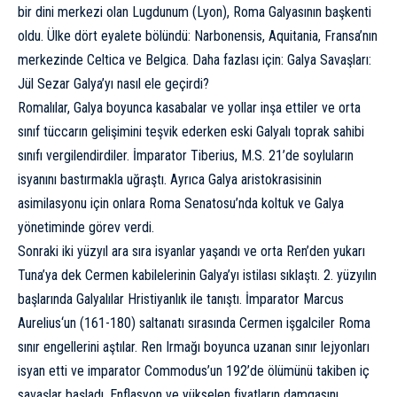
bir dini merkezi olan Lugdunum (Lyon), Roma Galyasının başkenti
oldu. Ülke dört eyalete bölündü: Narbonensis, Aquitania, Fransa’nın
merkezinde Celtica ve Belgica. Daha fazlası için:
Galya Savaşları:
Jül Sezar Galya’yı nasıl ele geçirdi?
Romalılar, Galya boyunca kasabalar ve yollar inşa ettiler ve orta
sınıf tüccarın gelişimini teşvik ederken eski Galyalı toprak sahibi
sınıfı vergilendirdiler. İmparator Tiberius, M.S. 21’de soyluların
isyanını bastırmakla uğraştı. Ayrıca Galya aristokrasisinin
asimilasyonu için onlara Roma Senatosu’nda koltuk ve Galya
yönetiminde görev verdi.
Sonraki iki yüzyıl ara sıra isyanlar yaşandı ve orta Ren’den yukarı
Tuna’ya dek Cermen kabilelerinin Galya’yı istilası sıklaştı. 2. yüzyılın
başlarında Galyalılar Hristiyanlık ile tanıştı. İmparator
Marcus
Aurelius
‘un (161-180) saltanatı sırasında Cermen işgalciler Roma
sınır engellerini aştılar. Ren Irmağı boyunca uzanan sınır lejyonları
isyan etti ve imparator Commodus’un 192’de ölümünü takiben iç
savaşlar başladı. Enflasyon ve yükselen fiyatların damgasını