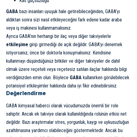
Kas güçsüzlüğü
GABA
bazı insanları uyuşuk hale getirebileceğinden, GABA’yı
aldıktan sonra sizi nasıl etkileyeceğini fark edene kadar araba
veya iş makinesi kullanmamalısınız.
Ayrıca GABA’nın herhangi bir ilaç veya diğer takviyelerle
etkileşime
girip girmediği de açık değildir. GABA’yı denemek
istiyorsanız, önce bir doktorla konuşmalısınız. Kendisine
kullanmayı düşündüğünüz bitkiler ve diğer takviyeler de dahil
olmak üzere reçeteli veya reçetesiz satılan ilaçlar hakkında bilgi
verdiğinizden emin olun. Böylece
GABA
kullanırken görülebilecek
potansiyel etkileşimler hakkında daha iyi fikir edinebilirsiniz.
Değerlendirme
GABA kimyasal haberci olarak vücudumuzda önemli bir role
sahiptir. Ancak ek takviye olarak kullanıldığında rolünün etkisi net
değildir. Bazı araştırmalar stres, yorgunluk, kaygı ve uykusuzluğun
azaltılmasına yardımcı olabileceğini göstermektedir. Ancak bu