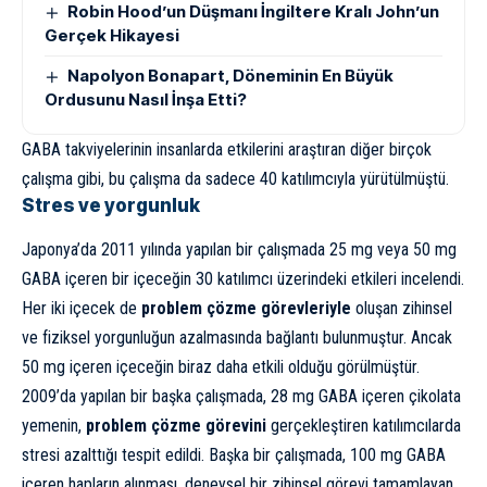
Robin Hood’un Düşmanı İngiltere Kralı John’un
Gerçek Hikayesi
Napolyon Bonapart, Döneminin En Büyük
Ordusunu Nasıl İnşa Etti?
GABA takviyelerinin insanlarda etkilerini araştıran diğer birçok
çalışma gibi, bu çalışma da sadece 40 katılımcıyla yürütülmüştü.
Stres ve yorgunluk
Japonya’da 2011 yılında yapılan bir çalışmada
25 mg veya 50 mg
GABA içeren bir içeceğin 30 katılımcı üzerindeki etkileri incelendi.
Her iki içecek de
problem çözme görevleriyle
oluşan zihinsel
ve fiziksel yorgunluğun azalmasında bağlantı bulunmuştur. Ancak
50 mg içeren içeceğin biraz daha etkili olduğu görülmüştür.
2009’da yapılan bir başka çalışmada,
28 mg
GABA içeren çikolata
yemenin,
problem çözme görevini
gerçekleştiren katılımcılarda
stresi azalttığı tespit edildi. Başka bir çalışmada,
100 mg
GABA
içeren hapların alınması, deneysel bir zihinsel görevi tamamlayan