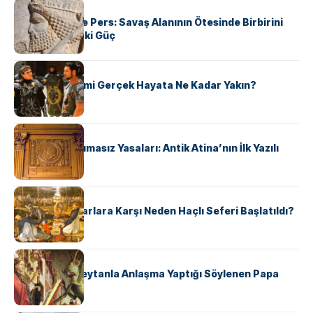
KÜLTÜR
Antik Yunan ve Pers: Savaş Alanının Ötesinde Birbirini
Şekillendiren İki Güç
KÜLTÜR
‘Gladiator’ Filmi Gerçek Hayata Ne Kadar Yakın?
KÜLTÜR
Draco’nun Acımasız Yasaları: Antik Atina’nın İlk Yazılı
Hukuk Kodu
KÜLTÜR
Avrupalı ​​Katharlara Karşı Neden Haçlı Seferi Başlatıldı?
KÜLTÜR
II. Silvester: Şeytanla Anlaşma Yaptığı Söylenen Papa