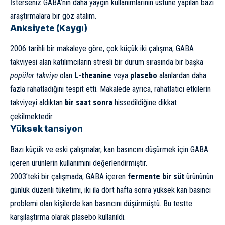
İsterseniz GABA’nın daha yaygın kullanımlarının üstüne yapılan bazı
araştırmalara bir göz atalım.
Anksiyete (Kaygı)
2006 tarihli bir makaleye göre, çok küçük iki çalışma, GABA
takviyesi alan katılımcıların stresli bir durum sırasında bir başka
popüler takviye
olan
L-theanine
veya
plasebo
alanlardan daha
fazla rahatladığını tespit etti. Makalede ayrıca, rahatlatıcı etkilerin
takviyeyi aldıktan
bir saat sonra
hissedildiğine dikkat
çekilmektedir.
Yüksek tansiyon
Bazı küçük ve eski çalışmalar, kan basıncını düşürmek için GABA
içeren ürünlerin kullanımını değerlendirmiştir.
2003’teki bir çalışmada, GABA içeren
fermente bir süt
ürününün
günlük düzenli tüketimi, iki ila dört hafta sonra yüksek kan basıncı
problemi olan kişilerde kan basıncını düşürmüştü. Bu testte
karşılaştırma olarak plasebo kullanıldı.