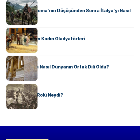
KÜLTÜR
Ostrogotlar Roma’nın Düşüşünden Sonra İtalya’yı Nasıl
Ele Geçirdi?
KÜLTÜR
Antik Roma’nın Kadın Gladyatörleri
KÜLTÜR
Antik Yunanca Nasıl Dünyanın Ortak Dili Oldu?
KÜLTÜR
Valdensler’in Rolü Neydi?