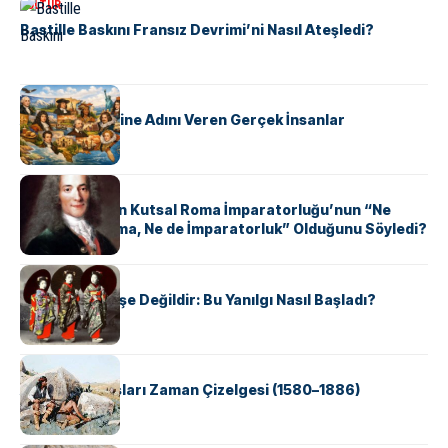
KÜLTÜR
Bastille Baskını Fransız Devrimi’ni Nasıl Ateşledi?
KÜLTÜR
ABD Eyaletlerine Adını Veren Gerçek İnsanlar
KÜLTÜR
Voltaire Neden Kutsal Roma İmparatorluğu’nun “Ne
Kutsal, Ne Roma, Ne de İmparatorluk” Olduğunu Söyledi?
KÜLTÜR
Geyşalar Fahişe Değildir: Bu Yanılgı Nasıl Başladı?
KÜLTÜR
Apache Savaşları Zaman Çizelgesi (1580–1886)