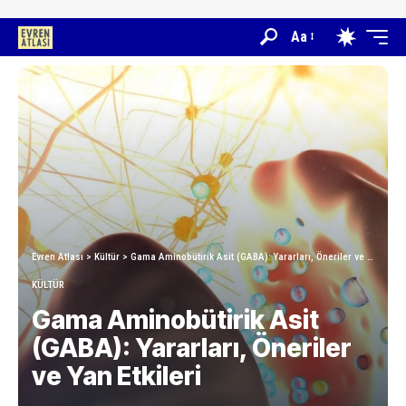
Aa
Evren Atlası
>
Kültür
>
Gama Aminobütirik Asit (GABA): Yararları, Öneriler ve Yan Etkileri
KÜLTÜR
Gama Aminobütirik Asit
(GABA): Yararları, Öneriler
ve Yan Etkileri