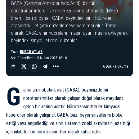
GABA (Gamma-Aminobutyric Acid), bir tür
nörotransmitterdir ve merkezi sinir sisteminde (MSS)
önemli bir rol oynar. GABA, beyindeki sinir hücreleri
arasındaki iletişimi düzenlemeye yardımcı olur. Temel
olarak, GABA, sinir hücrelerinin aşırı uyarılmasını önleyerek
beyindeki sinyal iletimini düzenler.
Yazar
BURCU ATLAS
Son Güncelleme: 5 Nisan 2025 18:10
6 Dakika Okuma
G
ama aminobutirik asit (GABA), beyninizde bir
nörotransmitter olarak çalışan doğal olarak meydana
gelen bir amino asittir. Nörotransmitterler kimyasal
haberciler olarak çalışırlar. GABA, bazı beyin sinyallerini bloke
ettiği veya engellediği ve sinir sisteminizdeki aktivitesini azalttığı
için inhibitör bir nörotransmitter olarak kabul edilir.