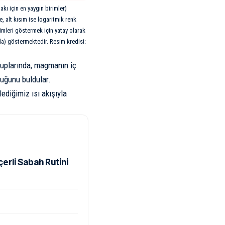
kı için en yaygın birimler)
, alt kısım ise logaritmik renk
limleri göstermek için yatay olarak
nda) göstermektedir. Resim kredisi:
tuplarında, magmanın iç
duğunu buldular.
lediğimiz ısı akışıyla
rli Sabah Rutini