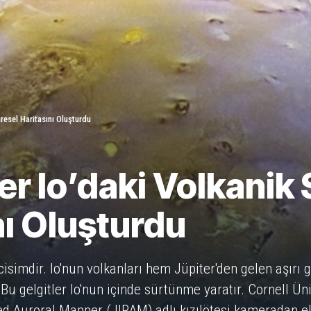
resel Haritasını Oluşturdu
er Io’daki Volkanik 
nı Oluşturdu
cisimdir. Io'nun volkanları hem Jüpiter'den gelen aşırı 
Bu gelgitler Io'nun içinde sürtünme yaratır. Cornell Ün
 Auroral Mapper (JIRAM) adlı kızılötesi kameradan elde