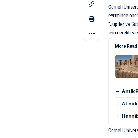
Cornell Üniver
evriminde önem
“Jüpiter ve
Sat
için gerekli sıc
More Read
Antik 
Atinal
Hannib
Cornell Üniver