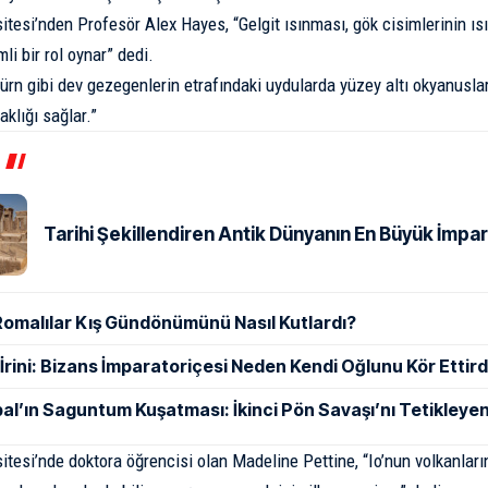
sitesi’nden Profesör Alex Hayes, “Gelgit ısınması, gök cisimlerinin 
li bir rol oynar” dedi.
ürn
gibi dev gezegenlerin etrafındaki uydularda yüzey altı okyanusl
aklığı sağlar.”
Tarihi Şekillendiren Antik Dünyanın En Büyük İmpar
Romalılar Kış Gündönümünü Nasıl Kutlardı?
ı İrini: Bizans İmparatoriçesi Neden Kendi Oğlunu Kör Ettird
al’ın Saguntum Kuşatması: İkinci Pön Savaşı’nı Tetikleyen
sitesi’nde doktora öğrencisi olan Madeline Pettine, “Io’nun volkanlar