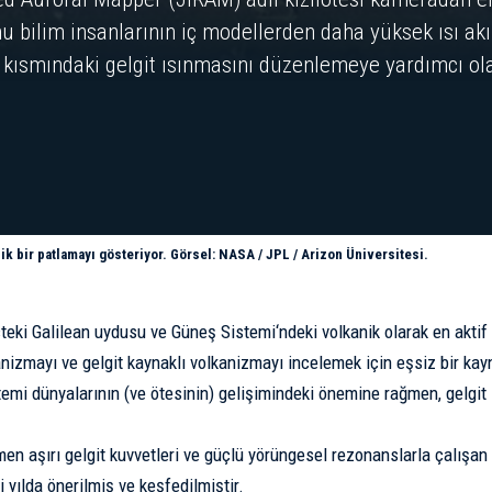
nu bilim insanlarının iç modellerden daha yüksek ısı akışı
 kısmındaki gelgit ısınmasını düzenlemeye yardımcı ola
ik bir patlamayı gösteriyor. Görsel: NASA / JPL / Arizon Üniversitesi.
içteki Galilean uydusu ve
Güneş Sistemi
‘ndeki volkanik olarak en akti
anizmayı ve gelgit kaynaklı volkanizmayı incelemek için eşsiz bir kayn
emi dünyalarının (ve ötesinin) gelişimindeki önemine rağmen, gelgit ı
en aşırı gelgit kuvvetleri ve güçlü yörüngesel rezonanslarla çalışan
 yılda önerilmiş ve keşfedilmiştir.