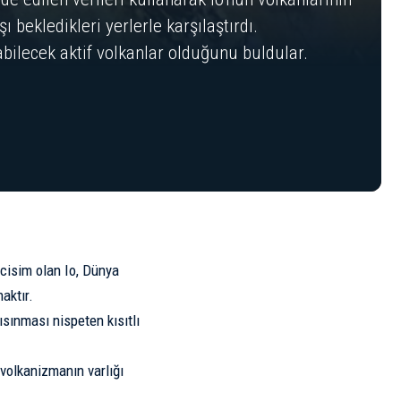
 bekledikleri yerlerle karşılaştırdı.
bilecek aktif volkanlar olduğunu buldular.
f cisim olan
Io
, Dünya
aktır.
sınması nispeten kısıtlı
 volkanizmanın varlığı