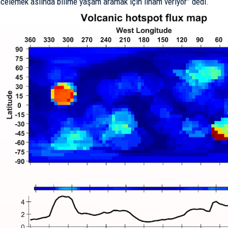
celemek aslında bilime yaşam aramak için ilham veriyor” dedi.