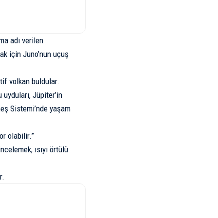
ma adı verilen
ak için Juno’nun uçuş
tif volkan buldular.
uyduları, Jüpiter’in
üneş Sistemi’nde yaşam
r olabilir.”
incelemek, ısıyı örtülü
r.