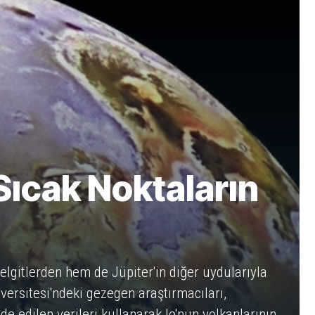
Sıcak Noktaların
gelgitlerden hem de Jüpiter'in diğer uydularıyla
iversitesi'ndeki gezegen araştırmacıları,
 edilen verileri kullanarak Io'nun volkanlarının