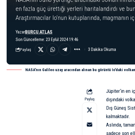
en fazla güç ürettiği yerleri haritalandırdı ve bu
Araştırmacılar Io'nun kutuplarında, magmanın iç
Yazar
BURCU ATLAS
Son Güncelleme: 23 Eylül 2024 19:46
3 Dakika Okuma
Paylaş
NASA'nın Galileo uzay aracından alınan bu görüntü Io'daki volkan
Jüpiter
‘in en 
dışındaki volk
Paylaş
Dış Güneş Sist
kalmaktadır.
Aslında, tamam
sadece son elli