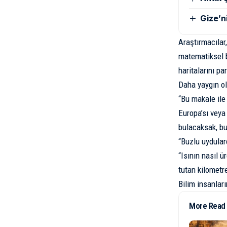
Gize’n
Araştırmacılar
matematiksel b
haritalarını pa
Daha yaygın ol
“Bu makale ile
Europa’sı veya
bulacaksak, bu 
“Buzlu uydulard
“Isının nasıl ü
tutan kilometr
Bilim insanlar
More Read