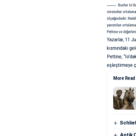
Bunlar Io’d
cinsinden ortalama 
ölçeğindedir. Renkl
yansıtılan ortalama
Pettine ve diğerle
Yazarlar, 11 J
kısmındaki gel
Pettine, “Io’da
eşleştirmeye ç
More Read
Schlie
Antik Ç