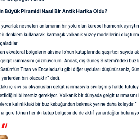
in Büyük Piramidi Nasıl Bir Antik Harika Oldu?
, yuvarlak nesneleri anlamanın bir yolu olan küresel harmonik ayrıştır
ir denklem kullanarak, karmaşık volkanik yüzey modellerini oluşturm
rçaladılar.
an ekvatoral bölgelerin aksine Io’nun kutuplarında şaşırtıcı sayıda ak
 gelgit ısınmasını çözmüyorum. Ancak, dış Güneş Sistemi’ndeki buzlu 
 Satürn’ün Titan ve Enceladus’u gibi diğer uyduları düşünürseniz, G
yerlerden biri olacaktır” dedi.
aki iç sıvı su okyanusları gelgit ısınmasıyla sıvılaşmış halde tutuluyo
retildiğini bilmemiz gerekiyor. Volkanik bir dünyada gelgit ısınmasını 
elerce kalınlıktaki bir buz kabuğundan bakmak yerine daha kolaydır.”
ına göre Io’nun her iki kutup bölgesinde de aktif yanardağlar bulunuyo