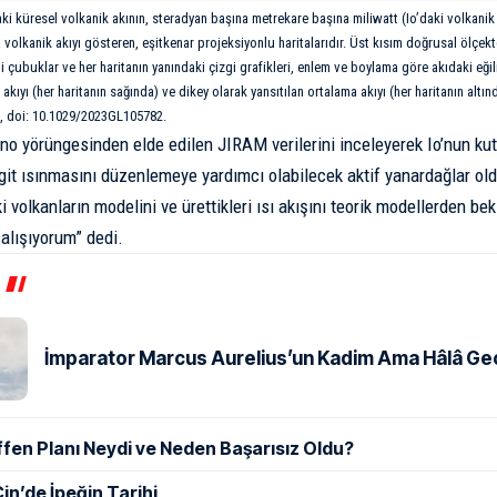
aki küresel volkanik akının, steradyan başına metrekare başına miliwatt (Io’daki volkanik a
volkanik akıyı gösteren, eşitkenar projeksiyonlu haritalarıdır. Üst kısım doğrusal ölçekte
i çubuklar ve her haritanın yanındaki çizgi grafikleri, enlem ve boylama göre akıdaki eği
 akıyı (her haritanın sağında) ve dikey olarak yansıtılan ortalama akıyı (her haritanın altı
ri, doi: 10.1029/2023GL105782.
uno yörüngesinden elde edilen JIRAM verilerini inceleyerek Io’nun ku
git ısınmasını düzenlemeye yardımcı olabilecek aktif yanardağlar ol
ki volkanların modelini ve ürettikleri ısı akışını teorik modellerden bek
alışıyorum” dedi.
İmparator Marcus Aurelius’un Kadim Ama Hâlâ Geçe
ffen Planı Neydi ve Neden Başarısız Oldu?
in’de İpeğin Tarihi