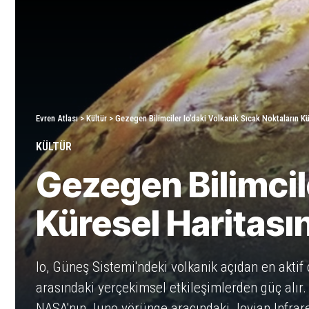
Evren Atlası
>
Kültür
>
Gezegen Bilimciler Io’daki Volkanik Sıcak Noktaların Kü
KÜLTÜR
Gezegen Bilimcil
Küresel Haritası
Io, Güneş Sistemi'ndeki volkanik açıdan en aktif 
arasındaki yerçekimsel etkileşimlerden güç alır. 
NASA'nın Juno yörünge aracındaki Jovian Infrared