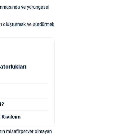
ısınmasında ve yörüngesel
arı oluşturmak ve sürdürmek
atorlukları
i?
 Kıvılcım
ının misafirperver olmayan