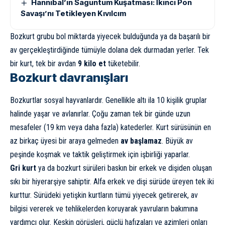
Hannibal’ın Saguntum Kuşatması: İkinci Pön
Savaşı’nı Tetikleyen Kıvılcım
Bozkurt grubu bol miktarda yiyecek bulduğunda ya da başarılı bir
av gerçekleştirdiğinde tümüyle dolana dek durmadan yerler. Tek
bir kurt, tek bir avdan
9 kilo et
tüketebilir.
Bozkurt davranışları
Bozkurtlar sosyal hayvanlardır. Genellikle altı ila 10 kişilik gruplar
halinde yaşar ve avlanırlar. Çoğu zaman tek bir günde uzun
mesafeler (19 km veya daha fazla) katederler. Kurt sürüsünün en
az birkaç üyesi bir araya gelmeden
av başlamaz
. Büyük av
peşinde koşmak ve taktik geliştirmek için işbirliği yaparlar.
Gri kurt
ya da bozkurt sürüleri baskın bir erkek ve dişiden oluşan
sıkı bir hiyerarşiye sahiptir. Alfa erkek ve dişi sürüde üreyen tek iki
kurttur. Sürüdeki yetişkin kurtların tümü yiyecek getirerek, av
bilgisi vererek ve tehlikelerden koruyarak yavruların bakımına
yardımcı olur. Keskin görüşleri, güçlü hafızaları ve azimleri onları