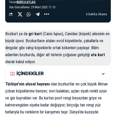
Yazar
BURCU ATLAS
Son Güncelleme: 29 Mart 2025 11:13
6 Dakika Okuma
Bozkurt ya da
gri kurt
(Canis lupus), Canidae (köpek) ailesinin en
büyük üyesi. Bozkurtların ataları evcil köpeklerle, çakallarla ve
dingolar gibi vahşi köpeklerle ortak kökenleri paylaşır. Bilim
adamları bozkurdu, diğer alt türlerin çoğunun geliştiği
ata kurt
olarak kabul ediyor.
İÇİNDEKİLER
Türkiye’nin ulusal hayvanı
olan bozkurtlar en çok büyük Alman
çoban köpeklerine benzer; sivri kulakları, uçları siyah renkli uzun
ve gür kuyrukları var. Bu kurtun post rengi beyazdan griye ve
kahverengiden siyaha kadar değişiyor; birçoğu tan rengi yüz
hatlarıyla bu renklerin bir karışımını taşır. Dünya’da kuzeyde