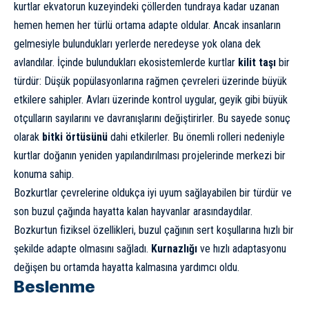
kurtlar ekvatorun kuzeyindeki çöllerden tundraya kadar uzanan
hemen hemen her türlü ortama adapte oldular. Ancak insanların
gelmesiyle bulundukları yerlerde neredeyse yok olana dek
avlandılar. İçinde bulundukları ekosistemlerde kurtlar
kilit taşı
bir
türdür: Düşük popülasyonlarına rağmen çevreleri üzerinde büyük
etkilere sahipler. Avları üzerinde kontrol uygular, geyik gibi büyük
otçulların sayılarını ve davranışlarını değiştirirler. Bu sayede sonuç
olarak
bitki örtüsünü
dahi etkilerler. Bu önemli rolleri nedeniyle
kurtlar doğanın yeniden yapılandırılması projelerinde merkezi bir
konuma sahip.
Bozkurtlar çevrelerine oldukça iyi uyum sağlayabilen bir türdür ve
son buzul çağında
hayatta kalan hayvanlar arasındaydılar.
Bozkurtun fiziksel özellikleri, buzul çağının sert koşullarına hızlı bir
şekilde adapte olmasını sağladı.
Kurnazlığı
ve hızlı adaptasyonu
değişen bu ortamda hayatta kalmasına yardımcı oldu.
Beslenme