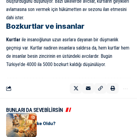
oluşturduğunu düşünüyor. Bazı ülkelerde avcılar, kurtların geyikleri
avlamasına son vermek için hükümetten av sezonu ilan etmesini
dahi ister.
Bozkurtlar ve insanlar
Kurtlar
ile insanoğlunun uzun asırlara dayanan bir düşmanlık
geçmişi var. Kurtlar nadiren insanlara saldırsa da, hem kurtlar hem
de insanlar besin zincirinin en üstündeki avcılardır. Bugün
Türkiye’de 4000 ila 5000 bozkurt kaldığı düşünülüyor.
BUNLARI DA SEVEBİLİRSİN
KÜLTÜR
Tunus Nasıl Ülke Oldu?