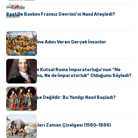
KÜLTÜR
Bastille Baskını Fransız Devrimi’ni Nasıl Ateşledi?
KÜLTÜR
ABD Eyaletlerine Adını Veren Gerçek İnsanlar
KÜLTÜR
Voltaire Neden Kutsal Roma İmparatorluğu’nun “Ne
Kutsal, Ne Roma, Ne de İmparatorluk” Olduğunu Söyledi?
KÜLTÜR
Geyşalar Fahişe Değildir: Bu Yanılgı Nasıl Başladı?
KÜLTÜR
Apache Savaşları Zaman Çizelgesi (1580–1886)