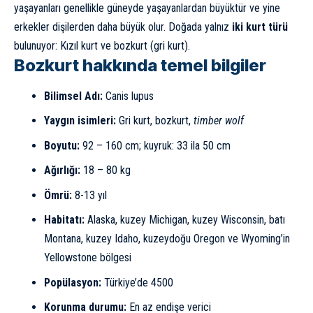
yaşayanları genellikle güneyde yaşayanlardan büyüktür ve yine
erkekler dişilerden daha büyük olur. Doğada yalnız
iki kurt türü
bulunuyor: Kızıl kurt ve bozkurt (gri kurt).
Bozkurt hakkında temel bilgiler
Bilimsel Adı:
Canis lupus
Yaygın isimleri:
Gri kurt, bozkurt,
timber wolf
Boyutu:
92 – 160 cm; kuyruk: 33 ila 50 cm
Ağırlığı:
18 – 80 kg
Ömrü:
8-13 yıl
Habitatı:
Alaska, kuzey Michigan, kuzey Wisconsin, batı
Montana, kuzey Idaho, kuzeydoğu Oregon ve Wyoming’in
Yellowstone bölgesi
Popülasyon:
Türkiye’de 4500
Korunma durumu:
En az endişe verici