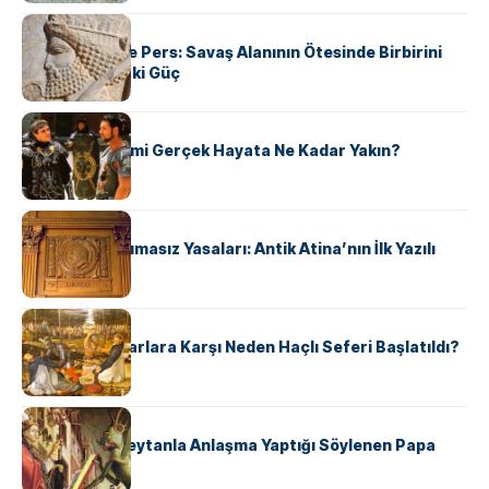
KÜLTÜR
Antik Yunan ve Pers: Savaş Alanının Ötesinde Birbirini
Şekillendiren İki Güç
KÜLTÜR
‘Gladiator’ Filmi Gerçek Hayata Ne Kadar Yakın?
KÜLTÜR
Draco’nun Acımasız Yasaları: Antik Atina’nın İlk Yazılı
Hukuk Kodu
KÜLTÜR
Avrupalı ​​Katharlara Karşı Neden Haçlı Seferi Başlatıldı?
KÜLTÜR
II. Silvester: Şeytanla Anlaşma Yaptığı Söylenen Papa