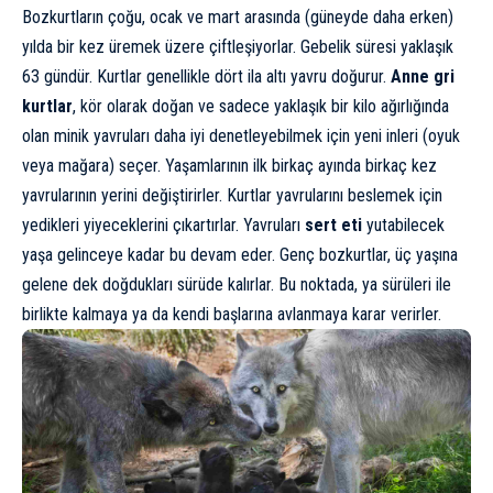
Bozkurtların çoğu, ocak ve mart arasında (güneyde daha erken)
yılda bir kez üremek üzere çiftleşiyorlar. Gebelik süresi yaklaşık
63 gündür. Kurtlar genellikle dört ila altı yavru doğurur.
Anne gri
kurtlar
, kör olarak doğan ve sadece yaklaşık bir kilo ağırlığında
olan minik yavruları daha iyi denetleyebilmek için yeni inleri (oyuk
veya mağara) seçer. Yaşamlarının ilk birkaç ayında birkaç kez
yavrularının yerini değiştirirler. Kurtlar yavrularını beslemek için
yedikleri yiyeceklerini çıkartırlar. Yavruları
sert eti
yutabilecek
yaşa gelinceye kadar bu devam eder. Genç bozkurtlar, üç yaşına
gelene dek doğdukları sürüde kalırlar. Bu noktada, ya sürüleri ile
birlikte kalmaya ya da kendi başlarına avlanmaya karar verirler.