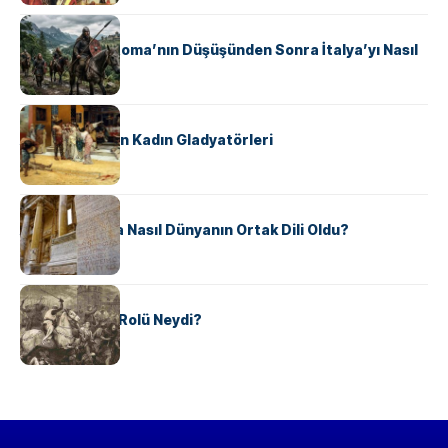
KÜLTÜR
Ostrogotlar Roma’nın Düşüşünden Sonra İtalya’yı Nasıl
Ele Geçirdi?
KÜLTÜR
Antik Roma’nın Kadın Gladyatörleri
KÜLTÜR
Antik Yunanca Nasıl Dünyanın Ortak Dili Oldu?
KÜLTÜR
Valdensler’in Rolü Neydi?