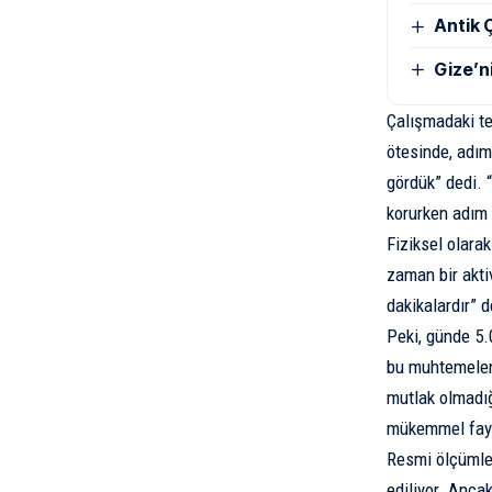
Antik Ç
Gize’n
Çalışmadaki te
ötesinde, adım
gördük” dedi. 
korurken adım y
Fiziksel olarak
zaman bir akti
dakikalardır” d
Peki, günde 5.
bu muhtemelen 
mutlak olmadığ
mükemmel fayda
Resmi ölçümler
ediliyor. Anca