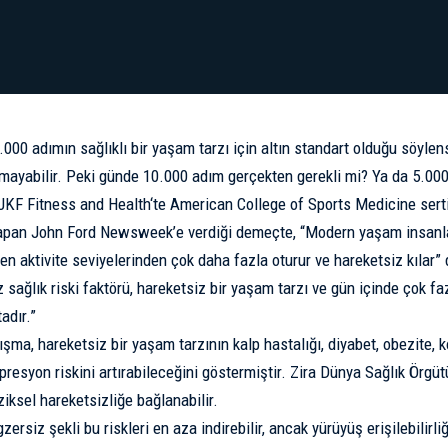
0.000 adımın sağlıklı bir yaşam tarzı için altın standart olduğu söyl
lmayabilir. Peki günde 10.000 adım gerçekten gerekli mi? Ya da 5.000
JKF Fitness and Health
‘te American College of Sports Medicine serti
yapan John Ford Newsweek’e verdiği demeçte, “Modern yaşam insanla
n aktivite seviyelerinden çok daha fazla oturur ve hareketsiz kılar”
 sağlık riski faktörü, hareketsiz bir yaşam tarzı ve gün içinde çok f
adır.”
ışma, hareketsiz bir yaşam tarzının kalp hastalığı, diyabet, obezite, 
presyon
riskini artırabileceğini göstermiştir. Zira Dünya Sağlık Örgüt
ziksel hareketsizliğe bağlanabilir.
zersiz şekli bu riskleri en aza indirebilir, ancak yürüyüş erişilebilirli