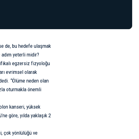
ense de, bu hedefe ulaşmak
 adım yeterli midir?
fikalı egzersiz fizyoloğu
rı evrimsel olarak
 dedi. “Ölüme neden olan
azla oturmakla önemli
kolon kanseri, yüksek
ü’ne göre, yılda yaklaşık 2
ği, çok yönlülüğü ve