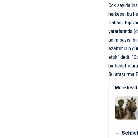
Çok sayıda ins
herkesin bu he
Dahası, Eijsvog
yararlarında (
adım sayısı bi
azaltımının gü
ettik” dedi. “D
bir hedef olarak
Bu araştırma 
More Read
Schlie