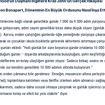
Hood’un Düşmanı İngiltere Kralı John’un Gerçek Hikayesi
on Bonapart, Döneminin En Büyük Ordusunu Nasıl İnşa Ett
utinlerime bağlı olarak genellikle günde 7.000 ila 9.000 adım yürüyoru
tle gidiyorsam, adım sayım genellikle biraz daha düşük oluyor (günl
). Ayrıca, evden çalıştığım günlerde öğle yemeğinde yürüyüşe çıkara
arak ve çocukları okula bisikletle getirerek aktivitemi artırmaya çalış
 şunları ekledi: “Yedi günlük bir süre boyunca günde ortalama 10.00
duğum günler – dışarıda arkadaşlarımla buluştuğum, şehri keşfettiğim
edeflerime en kolay ulaştığım günler oluyor. Sadece birkaç seans ve
rde ise kendimi genellikle 10.000 adımın altında buluyorum.”
n evden çıkmanız bile gerekmez. Örneğin, masanızın altına yerleştir
d), toplantılara katılırken veya Netflix izlerken adım atmanızı sağlay
ıkarımım, sadece daha sosyal olmaya çalışmak ve günlük işlerinizi 
ırmanın kolay ve etkili bir yolu olabilir” diyor.