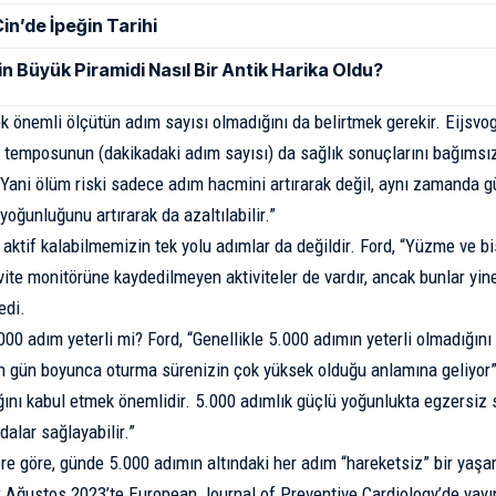
in’de İpeğin Tarihi
in Büyük Piramidi Nasıl Bir Antik Harika Oldu?
k önemli ölçütün adım sayısı olmadığını da belirtmek gerekir. Eijsvo
 temposunun (dakikadaki adım sayısı) da sağlık sonuçlarını bağımsız 
“Yani ölüm riski sadece adım hacmini artırarak değil, aynı zamanda g
oğunluğunu artırarak da azaltılabilir.”
 aktif kalabilmemizin tek yolu adımlar da değildir. Ford, “Yüzme ve bi
vite monitörüne kaydedilmeyen aktiviteler de vardır, ancak bunlar yin
edi.
000 adım yeterli mi? Ford, “Genellikle 5.000 adımın yeterli olmadığın
gün boyunca oturma sürenizin çok yüksek olduğu anlamına geliyor” d
ını kabul etmek önemlidir. 5.000 adımlık güçlü yoğunlukta egzersiz 
lar sağlayabilir.”
e göre, günde 5.000 adımın altındaki her adım “hareketsiz” bir yaşam
k Ağustos 2023’te
European Journal of Preventive Cardiology’de yay