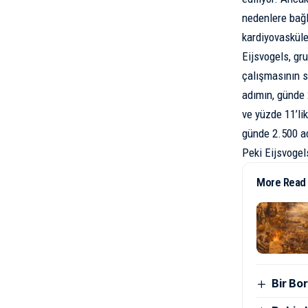
nedenlere bağl
kardiyovasküle
Eijsvogels, g
çalışmasının s
adımın, günde 
ve yüzde 11’lik
günde 2.500 ad
Peki Eijsvogel
More Read
Bir Bor