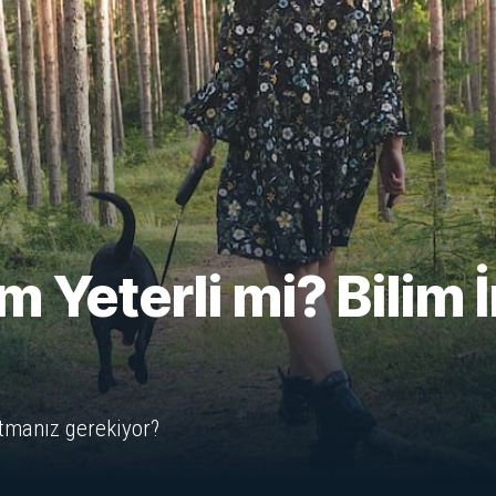
Yeterli mi? Bilim İ
atmanız gerekiyor?