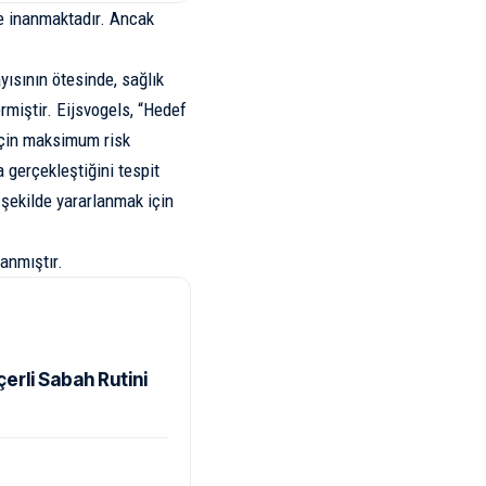
ne inanmaktadır. Ancak
ayısının ötesinde, sağlık
rmiştir. Eijsvogels, “Hedef
 için maksimum risk
 gerçekleştiğini tespit
i şekilde yararlanmak için
anmıştır
.
rli Sabah Rutini