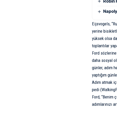
Robin 
Napoly
Eijsvogels, “R
yerine bisikle
yüksek olsa da
toplantılar yap
Ford sözlerine
daha sosyal ol
günler, adım h
yaptığım günle
Adım atmak içi
pedi (WalkingPa
Ford, “Benim ç
adımlarınızı art