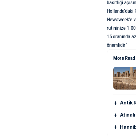
basitliği açıs
Hollanda’daki 
Newsweek’e ver
rutininize 1.0
15 oranında aza
önemlidir”
More Read
Antik 
Atinal
Hannib