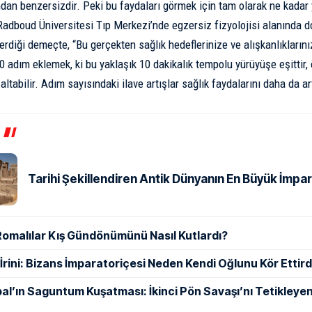
ından benzersizdir. Peki bu faydaları görmek için tam olarak ne kada
Radboud Üniversitesi Tıp Merkezi’nde egzersiz fizyolojisi alanında d
diği demeçte, “Bu gerçekten sağlık hedeflerinize ve alışkanlıklarınız
00 adım eklemek, ki bu yaklaşık 10 dakikalık tempolu yürüyüşe eşittir,
ltabilir. Adım sayısındaki ilave artışlar sağlık faydalarını daha da art
Tarihi Şekillendiren Antik Dünyanın En Büyük İmpar
Romalılar Kış Gündönümünü Nasıl Kutlardı?
ı İrini: Bizans İmparatoriçesi Neden Kendi Oğlunu Kör Ettird
al’ın Saguntum Kuşatması: İkinci Pön Savaşı’nı Tetikleyen