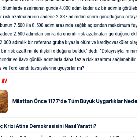
ı ölümlerde azalmanın günde 4.000 adım kadar az bir adımla görüleb
r risk azalmalarının sadece 2.337 adımdan sonra görüldüğünü ortay
rubunun 7.500 ila 8.500 adım arasında sağlık açısından maksimum f
adece 2.500 adımdan sonra da önemli risk azalmaları gördüğünü ekle
2.000 adımlık bir referans gruba kıyasla ölüm ve kardiyovasküler olay
 bir risk azaltımı ile ilişkili olduğunu bulduk” dedi. “Dolayısıyla, mi
ımdır ve ilave günlük adımlarla daha fazla risk azaltımı sağlanabilir.
s ve Ford kendi tavsiyelerine uyuyorlar mı?
Milattan Önce 1177’de Tüm Büyük Uygarlıklar Ned
ç Krizi Atina Demokrasisini Nasıl Yarattı?