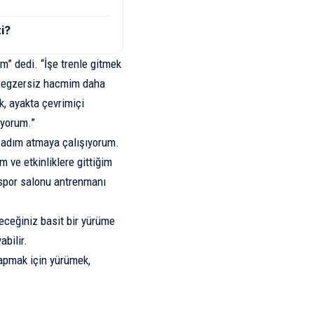
i?
m” dedi. “İşe trenle gitmek
ük egzersiz hacmim daha
k, ayakta çevrimiçi
ıyorum.”
0 adım atmaya çalışıyorum.
 ve etkinliklere gittiğim
 spor salonu antrenmanı
eceğiniz basit bir yürüme
abilir.
yapmak için yürümek,