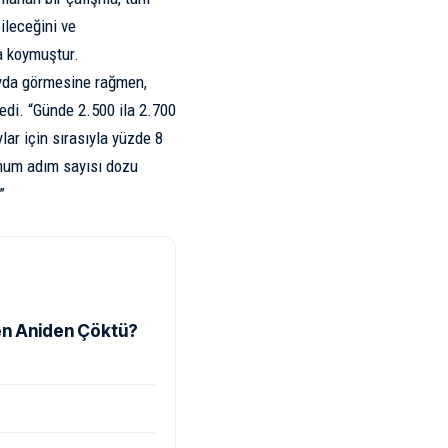
ileceğini ve
a koymuştur.
ayda görmesine rağmen,
di. “Günde 2.500 ila 2.700
lar için sırasıyla yüzde 8
nimum adım sayısı dozu
”
en Aniden Çöktü?