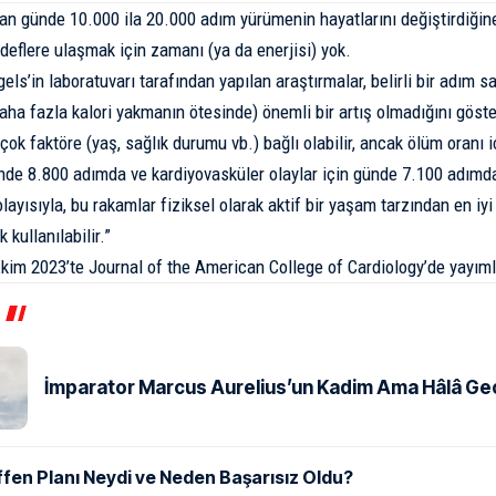
an günde 10.000 ila 20.000 adım yürümenin hayatlarını değiştirdiği
deflere ulaşmak için zamanı (ya da enerjisi) yok.
els’in laboratuvarı tarafından yapılan araştırmalar, belirli bir adım s
daha fazla kalori yakmanın ötesinde) önemli bir artış olmadığını göste
rçok faktöre (yaş, sağlık durumu vb.) bağlı olabilir, ancak ölüm oranı
nde 8.800 adımda ve kardiyovasküler olaylar için günde 7.100 adımda
olayısıyla, bu rakamlar fiziksel olarak aktif bir yaşam tarzından en iy
 kullanılabilir.”
Ekim 2023’te
Journal of the American College of Cardiology’de yayıml
İmparator Marcus Aurelius’un Kadim Ama Hâlâ Geçe
ffen Planı Neydi ve Neden Başarısız Oldu?