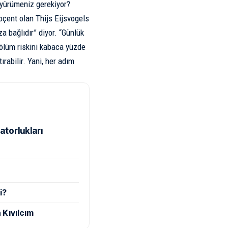
r yürümeniz gerekiyor?
oçent olan Thijs Eijsvogels
a bağlıdır” diyor. “Günlük
 ölüm riskini kabaca yüzde
ırabilir. Yani, her adım
atorlukları
i?
 Kıvılcım