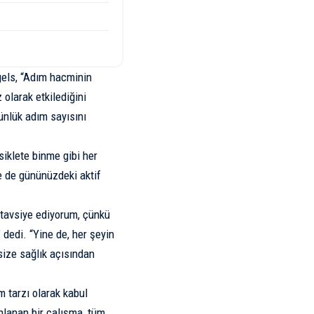
gels, “Adım hacminin
olarak etkilediğini
ünlük adım sayısını
siklete binme gibi her
e de gününüzdeki aktif
ı tavsiye ediyorum, çünkü
edi. “Yine de, her şeyin
size sağlık açısından
 tarzı olarak kabul
ınlanan
bir çalışma, tüm