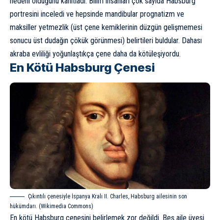
nedeni olduğunu
kanıtladı
. Bilim insanları çok sayıda Habsburg
portresini inceledi ve hepsinde mandibular prognatizm ve
maksiller yetmezlik (üst çene kemiklerinin düzgün gelişmemesi
sonucu üst dudağın çökük görünmesi) belirtileri buldular. Dahası
akraba evliliği yoğunlaştıkça çene daha da kötüleşiyordu.
En Kötü Habsburg Çenesi
Çıkıntılı çenesiyle İspanya Kralı II. Charles, Habsburg ailesinin son
hükümdarı. (Wikimedia Commons)
En kötü Habsburg çenesini belirlemek zor değildi. Beş aile üyesi