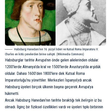
Habsburg Hanedanı’nın 16. yüzyıl lideri ve Kutsal Roma İmparatoru V.
Charles en kötü çenelerden birine sahipti. (Wikimedia Commons)
Habsburglar tarihte Avrupa’nın önde gelen ailelerinden oldular.
1200’lerde Almanya’da kral ve 1500’lerde Avusturya’da arşidük
oldular. Dahası 1600’den 1800’lere dek Kutsal Roma
İmparatorluğu’nu yönettiler. Merkezleri İspanya’ydı ancak
Habsburg üyeleri birçok ülkenin başına geçerek Avrupa’ya
hükmetti.
Ancak Habsburg Hanedanı’nın tarihte bıraktığı tek
belirgin
iz bu
olmadı. İlginç bir fiziksel özellikleri vardı ve üyeleri tıpkı birbirinin