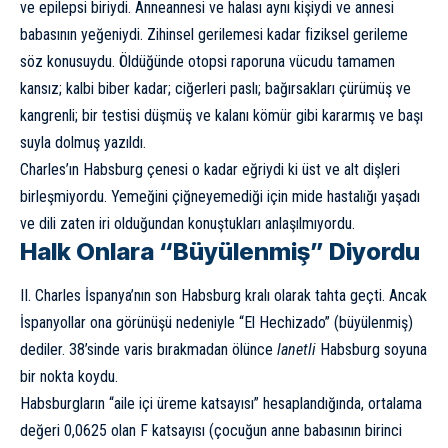
ve epilepsi biriydi. Anneannesi ve halası aynı kişiydi ve annesi
babasının yeğeniydi. Zihinsel gerilemesi kadar fiziksel gerileme
söz konusuydu. Öldüğünde otopsi raporuna vücudu tamamen
kansız; kalbi biber kadar; ciğerleri paslı; bağırsakları çürümüş ve
kangrenli; bir testisi düşmüş ve kalanı kömür gibi kararmış ve başı
suyla dolmuş yazıldı.
Charles’ın Habsburg çenesi o kadar eğriydi ki üst ve alt dişleri
birleşmiyordu. Yemeğini çiğneyemediği için mide hastalığı yaşadı
ve dili zaten iri olduğundan konuştukları anlaşılmıyordu.
Halk Onlara “Büyülenmiş” Diyordu
II. Charles İspanya’nın son Habsburg kralı olarak tahta geçti. Ancak
İspanyollar ona görünüşü nedeniyle “El Hechizado” (büyülenmiş)
dediler. 38’sinde varis bırakmadan ölünce
lanetli
Habsburg soyuna
bir nokta koydu.
Habsburgların “aile içi üreme katsayısı” hesaplandığında, ortalama
değeri 0,0625 olan F katsayısı (çocuğun anne babasının birinci