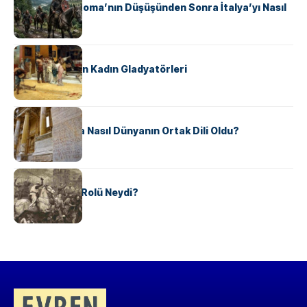
Ostrogotlar Roma’nın Düşüşünden Sonra İtalya’yı Nasıl
Ele Geçirdi?
KÜLTÜR
Antik Roma’nın Kadın Gladyatörleri
KÜLTÜR
Antik Yunanca Nasıl Dünyanın Ortak Dili Oldu?
KÜLTÜR
Valdensler’in Rolü Neydi?