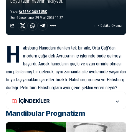
boyu taşınmasının hikayesi.
Yazar
AYBERK GÖKTÜRK
Son Güncelleme: 29 Mart 2025 11:27
4 Dakika Okuma
H
absburg Hanedanı
denilen tek bir aile, Orta Çağ’dan
modern çağa dek Avrupa’nın iç işlerinde önde gelmeyi
başardı. Ancak hanedanın güçlü ve uzun ömürlü olması
için planlanmış bir gelenek, aynı zamanda aile üyelerinde yaşamları
boyu taşıyacakları işaretler bıraktı: Habsburg çenesi ve Habsburg
dudağı. Peki tüm Habsburglara aynı çene şeklini veren neydi?
İÇİNDEKİLER
Mandibular Prognatizm