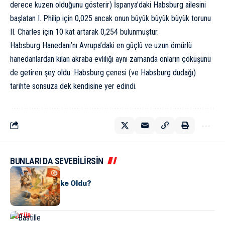
derece kuzen olduğunu gösterir) İspanya’daki Habsburg ailesini
başlatan I. Philip için 0,025 ancak onun büyük büyük büyük torunu
II. Charles için 10 kat artarak 0,254 bulunmuştur.
Habsburg Hanedanı’nı Avrupa’daki en güçlü ve uzun ömürlü
hanedanlardan kılan akraba evliliği aynı zamanda onların çöküşünü
de getiren şey oldu. Habsburg çenesi (ve Habsburg dudağı)
tarihte sonsuza dek kendisine yer edindi.
BUNLARI DA SEVEBİLİRSİN
KÜLTÜR
Tunus Nasıl Ülke Oldu?
KÜLTÜR