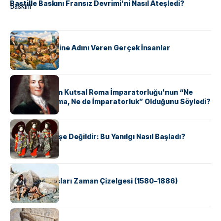
Bastille Baskını Fransız Devrimi’ni Nasıl Ateşledi?
KÜLTÜR
ABD Eyaletlerine Adını Veren Gerçek İnsanlar
KÜLTÜR
Voltaire Neden Kutsal Roma İmparatorluğu’nun “Ne
Kutsal, Ne Roma, Ne de İmparatorluk” Olduğunu Söyledi?
KÜLTÜR
Geyşalar Fahişe Değildir: Bu Yanılgı Nasıl Başladı?
KÜLTÜR
Apache Savaşları Zaman Çizelgesi (1580–1886)
KÜLTÜR