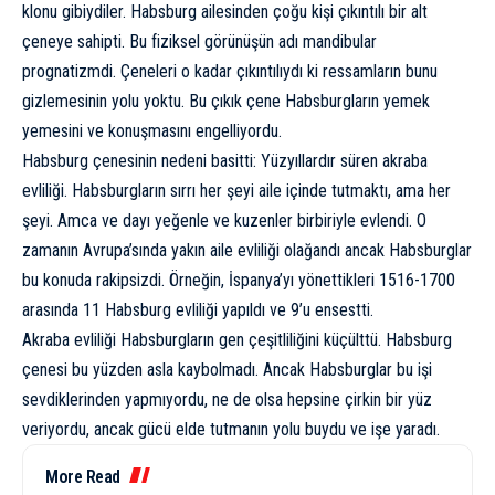
klonu gibiydiler. Habsburg ailesinden çoğu kişi çıkıntılı bir alt
çeneye sahipti. Bu fiziksel görünüşün adı mandibular
prognatizmdi. Çeneleri o kadar çıkıntılıydı ki ressamların bunu
gizlemesinin yolu yoktu. Bu çıkık çene Habsburgların yemek
yemesini ve konuşmasını engelliyordu.
Habsburg çenesinin nedeni basitti: Yüzyıllardır süren akraba
evliliği. Habsburgların sırrı her şeyi aile içinde tutmaktı, ama her
şeyi. Amca ve dayı yeğenle ve kuzenler birbiriyle evlendi. O
zamanın Avrupa’sında yakın aile evliliği olağandı ancak Habsburglar
bu konuda rakipsizdi. Örneğin, İspanya’yı yönettikleri 1516-1700
arasında 11 Habsburg evliliği yapıldı ve 9’u ensestti.
Akraba evliliği Habsburgların gen çeşitliliğini küçülttü. Habsburg
çenesi bu yüzden asla kaybolmadı. Ancak Habsburglar bu işi
sevdiklerinden yapmıyordu, ne de olsa hepsine çirkin bir yüz
veriyordu, ancak gücü elde tutmanın yolu buydu ve işe yaradı.
More Read