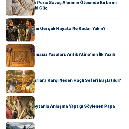
Antik Yunan ve Pers: Savaş Alanının Ötesinde Birbirini
Şekillendiren İki Güç
KÜLTÜR
‘Gladiator’ Filmi Gerçek Hayata Ne Kadar Yakın?
KÜLTÜR
Draco’nun Acımasız Yasaları: Antik Atina’nın İlk Yazılı
Hukuk Kodu
KÜLTÜR
Avrupalı ​​Katharlara Karşı Neden Haçlı Seferi Başlatıldı?
KÜLTÜR
II. Silvester: Şeytanla Anlaşma Yaptığı Söylenen Papa
KÜLTÜR