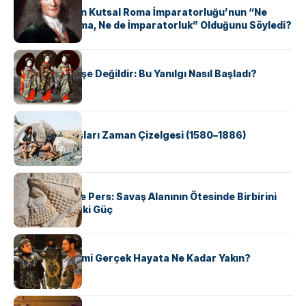
Voltaire Neden Kutsal Roma İmparatorluğu’nun “Ne
Kutsal, Ne Roma, Ne de İmparatorluk” Olduğunu Söyledi?
KÜLTÜR
Geyşalar Fahişe Değildir: Bu Yanılgı Nasıl Başladı?
KÜLTÜR
Apache Savaşları Zaman Çizelgesi (1580–1886)
KÜLTÜR
Antik Yunan ve Pers: Savaş Alanının Ötesinde Birbirini
Şekillendiren İki Güç
KÜLTÜR
‘Gladiator’ Filmi Gerçek Hayata Ne Kadar Yakın?
KÜLTÜR