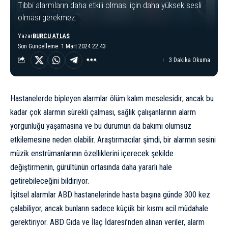
Tıbbi alarmların daha etkili olması için daha yüksek sesli
olması gerekmez.
Yazar
BURCU ATLAS
Son Güncelleme: 1 Mart 2024 22:43
3 Dakika Okuma
Hastanelerde bipleyen alarmlar ölüm kalım meselesidir; ancak bu
kadar çok alarmın sürekli çalması, sağlık çalışanlarının alarm
yorgunluğu yaşamasına ve bu durumun da bakımı olumsuz
etkilemesine neden olabilir. Araştırmacılar şimdi, bir alarmın sesini
müzik enstrümanlarının özelliklerini içerecek şekilde
değiştirmenin, gürültünün ortasında daha yararlı hale
getirebileceğini bildiriyor.
İşitsel alarmlar ABD hastanelerinde hasta başına günde 300 kez
çalabiliyor, ancak bunların sadece küçük bir kısmı acil müdahale
gerektiriyor. ABD Gıda ve İlaç İdaresi’nden alınan veriler, alarm