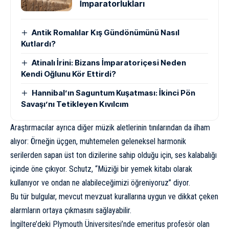
İmparatorlukları
Antik Romalılar Kış Gündönümünü Nasıl
Kutlardı?
Atinalı İrini: Bizans İmparatoriçesi Neden
Kendi Oğlunu Kör Ettirdi?
Hannibal’ın Saguntum Kuşatması: İkinci Pön
Savaşı’nı Tetikleyen Kıvılcım
Araştırmacılar ayrıca diğer müzik aletlerinin tınılarından da ilham
alıyor: Örneğin üçgen, muhtemelen geleneksel harmonik
serilerden sapan üst ton dizilerine sahip olduğu için, ses kalabalığı
içinde öne çıkıyor. Schutz, “Müziği bir yemek kitabı olarak
kullanıyor ve ondan ne alabileceğimizi öğreniyoruz” diyor.
Bu tür bulgular, mevcut mevzuat kurallarına uygun ve dikkat çeken
alarmların ortaya çıkmasını sağlayabilir.
İngiltere’deki Plymouth Üniversitesi’nde emeritus profesör olan