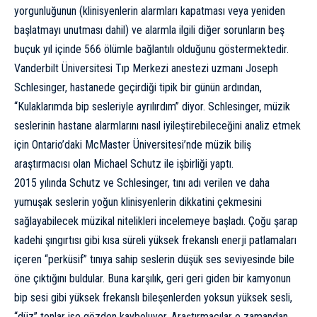
yorgunluğunun (klinisyenlerin alarmları kapatması veya yeniden
başlatmayı unutması dahil) ve alarmla ilgili diğer sorunların beş
buçuk yıl içinde 566 ölümle bağlantılı olduğunu göstermektedir.
Vanderbilt Üniversitesi Tıp Merkezi anestezi uzmanı Joseph
Schlesinger, hastanede geçirdiği tipik bir günün ardından,
“Kulaklarımda bip sesleriyle ayrılırdım” diyor. Schlesinger, müzik
seslerinin hastane alarmlarını nasıl iyileştirebileceğini analiz etmek
için Ontario’daki McMaster Üniversitesi’nde müzik biliş
araştırmacısı olan Michael Schutz ile işbirliği yaptı.
2015 yılında Schutz ve Schlesinger, tını adı verilen ve daha
yumuşak seslerin yoğun klinisyenlerin dikkatini çekmesini
sağlayabilecek müzikal nitelikleri incelemeye başladı. Çoğu şarap
kadehi şıngırtısı gibi kısa süreli yüksek frekanslı enerji patlamaları
içeren “perküsif” tınıya sahip seslerin düşük ses seviyesinde bile
öne çıktığını buldular. Buna karşılık, geri geri giden bir kamyonun
bip sesi gibi yüksek frekanslı bileşenlerden yoksun yüksek sesli,
“düz” tonlar ise gözden kayboluyor. Araştırmacılar o zamandan