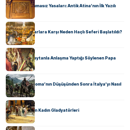
Draco’nun Acımasız Yasaları: Antik Atina’nın İlk Yazılı
Hukuk Kodu
KÜLTÜR
Avrupalı ​​Katharlara Karşı Neden Haçlı Seferi Başlatıldı?
KÜLTÜR
II. Silvester: Şeytanla Anlaşma Yaptığı Söylenen Papa
KÜLTÜR
Ostrogotlar Roma’nın Düşüşünden Sonra İtalya’yı Nasıl
Ele Geçirdi?
KÜLTÜR
Antik Roma’nın Kadın Gladyatörleri
KÜLTÜR