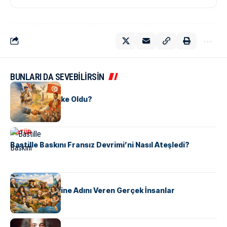
BUNLARI DA SEVEBİLİRSİN
KÜLTÜR
Tunus Nasıl Ülke Oldu?
KÜLTÜR
Bastille Baskını Fransız Devrimi’ni Nasıl Ateşledi?
KÜLTÜR
ABD Eyaletlerine Adını Veren Gerçek İnsanlar
KÜLTÜR