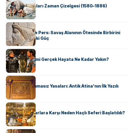
Apache Savaşları Zaman Çizelgesi (1580–1886)
KÜLTÜR
Antik Yunan ve Pers: Savaş Alanının Ötesinde Birbirini
Şekillendiren İki Güç
KÜLTÜR
‘Gladiator’ Filmi Gerçek Hayata Ne Kadar Yakın?
KÜLTÜR
Draco’nun Acımasız Yasaları: Antik Atina’nın İlk Yazılı
Hukuk Kodu
KÜLTÜR
Avrupalı ​​Katharlara Karşı Neden Haçlı Seferi Başlatıldı?
KÜLTÜR