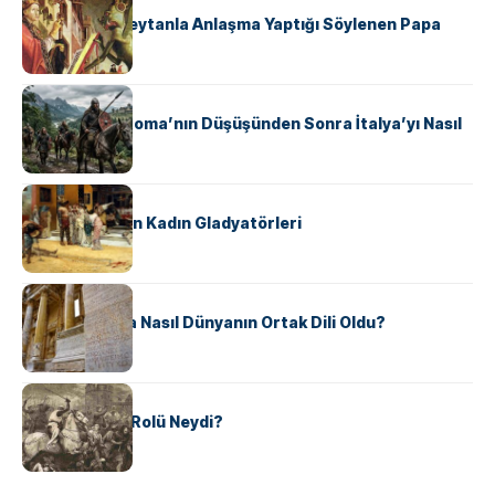
II. Silvester: Şeytanla Anlaşma Yaptığı Söylenen Papa
KÜLTÜR
Ostrogotlar Roma’nın Düşüşünden Sonra İtalya’yı Nasıl
Ele Geçirdi?
KÜLTÜR
Antik Roma’nın Kadın Gladyatörleri
KÜLTÜR
Antik Yunanca Nasıl Dünyanın Ortak Dili Oldu?
KÜLTÜR
Valdensler’in Rolü Neydi?