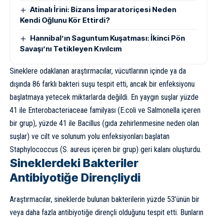
Atinalı İrini: Bizans İmparatoriçesi Neden
Kendi Oğlunu Kör Ettirdi?
Hannibal’ın Saguntum Kuşatması: İkinci Pön
Savaşı’nı Tetikleyen Kıvılcım
Sineklere odaklanan araştırmacılar, vücutlarının içinde ya da
dışında 86 farklı bakteri suşu tespit etti, ancak bir enfeksiyonu
başlatmaya yetecek miktarlarda değildi. En yaygın suşlar yüzde
41 ile Enterobacteriaceae familyası (E.coli ve Salmonella içeren
bir grup), yüzde 41 ile Bacillus (gıda zehirlenmesine neden olan
suşlar) ve cilt ve solunum yolu enfeksiyonları başlatan
Staphylococcus (S. aureus içeren bir grup) geri kalanı oluşturdu.
Sineklerdeki Bakteriler
Antibiyotiğe Dirençliydi
Araştırmacılar, sineklerde bulunan bakterilerin yüzde 53’ünün bir
veya daha fazla antibiyotiğe dirençli olduğunu tespit etti. Bunların