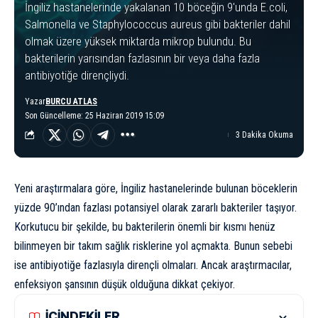
İngiliz hastanelerinde yakalanan 10 böceğin 9'unda E.coli,
Salmonella ve Staphylococcus aureus gibi bakteriler dahil
olmak üzere yüksek miktarda mikrop bulundu. Bu
bakterilerin yarısından fazlasının bir veya daha fazla
antibiyotiğe dirençliydi.
Yazar
BURCU ATLAS
Son Güncelleme: 25 Haziran 2019 15:09
3 Dakika Okuma
Yeni araştırmalara göre, İngiliz hastanelerinde bulunan böceklerin
yüzde 90’ından fazlası potansiyel olarak zararlı bakteriler taşıyor.
Korkutucu bir şekilde, bu bakterilerin önemli bir kısmı henüz
bilinmeyen bir takım sağlık risklerine yol açmakta. Bunun sebebi
ise antibiyotiğe fazlasıyla dirençli olmaları. Ancak araştırmacılar,
enfeksiyon şansının düşük olduğuna dikkat çekiyor.
İÇİNDEKİLER