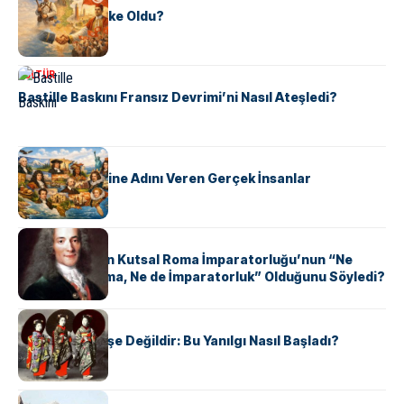
Tunus Nasıl Ülke Oldu?
KÜLTÜR
Bastille Baskını Fransız Devrimi’ni Nasıl Ateşledi?
KÜLTÜR
ABD Eyaletlerine Adını Veren Gerçek İnsanlar
KÜLTÜR
Voltaire Neden Kutsal Roma İmparatorluğu’nun “Ne
Kutsal, Ne Roma, Ne de İmparatorluk” Olduğunu Söyledi?
KÜLTÜR
Geyşalar Fahişe Değildir: Bu Yanılgı Nasıl Başladı?
KÜLTÜR