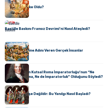
KÜLTÜR
Tunus Nasıl Ülke Oldu?
KÜLTÜR
Bastille Baskını Fransız Devrimi’ni Nasıl Ateşledi?
KÜLTÜR
ABD Eyaletlerine Adını Veren Gerçek İnsanlar
KÜLTÜR
Voltaire Neden Kutsal Roma İmparatorluğu’nun “Ne
Kutsal, Ne Roma, Ne de İmparatorluk” Olduğunu Söyledi?
KÜLTÜR
Geyşalar Fahişe Değildir: Bu Yanılgı Nasıl Başladı?