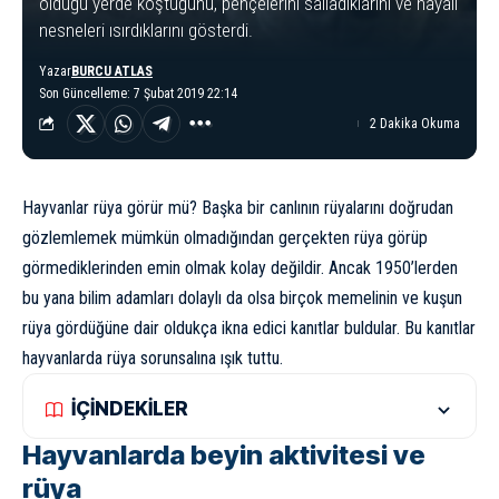
olduğu yerde koştuğunu, pençelerini salladıklarını ve hayali
nesneleri ısırdıklarını gösterdi.
Yazar
BURCU ATLAS
Son Güncelleme: 7 Şubat 2019 22:14
2 Dakika Okuma
Hayvanlar rüya görür mü? Başka bir canlının rüyalarını doğrudan
gözlemlemek mümkün olmadığından gerçekten rüya görüp
görmediklerinden emin olmak kolay değildir. Ancak 1950’lerden
bu yana bilim adamları dolaylı da olsa birçok memelinin ve kuşun
rüya gördüğüne dair oldukça ikna edici kanıtlar buldular. Bu kanıtlar
hayvanlarda rüya sorunsalına ışık tuttu.
İÇİNDEKİLER
Hayvanlarda beyin aktivitesi ve
rüya