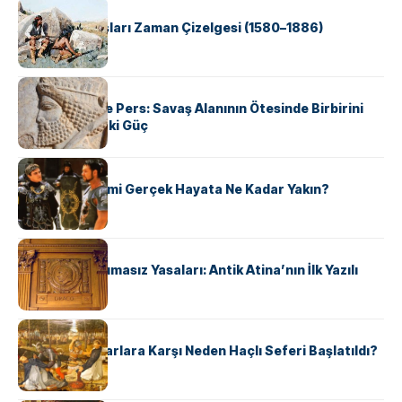
KÜLTÜR
Apache Savaşları Zaman Çizelgesi (1580–1886)
KÜLTÜR
Antik Yunan ve Pers: Savaş Alanının Ötesinde Birbirini
Şekillendiren İki Güç
KÜLTÜR
‘Gladiator’ Filmi Gerçek Hayata Ne Kadar Yakın?
KÜLTÜR
Draco’nun Acımasız Yasaları: Antik Atina’nın İlk Yazılı
Hukuk Kodu
KÜLTÜR
Avrupalı ​​Katharlara Karşı Neden Haçlı Seferi Başlatıldı?