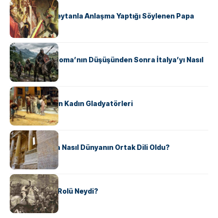
KÜLTÜR
II. Silvester: Şeytanla Anlaşma Yaptığı Söylenen Papa
KÜLTÜR
Ostrogotlar Roma’nın Düşüşünden Sonra İtalya’yı Nasıl
Ele Geçirdi?
KÜLTÜR
Antik Roma’nın Kadın Gladyatörleri
KÜLTÜR
Antik Yunanca Nasıl Dünyanın Ortak Dili Oldu?
KÜLTÜR
Valdensler’in Rolü Neydi?