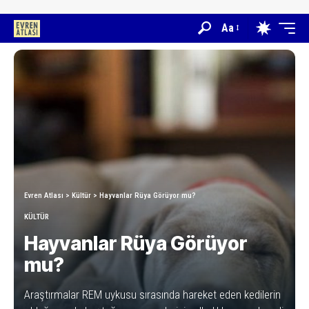
Aa
Evren Atlası
>
Kültür
>
Hayvanlar Rüya Görüyor mu?
KÜLTÜR
Hayvanlar Rüya Görüyor
mu?
Araştırmalar REM uykusu sırasında hareket eden kedilerin