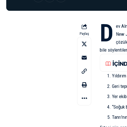
D
ev Al
New J
Paylaş
çözül
bile söylentil
İÇİN
Yıldırım
Geri te
Yer ekib
“Soğuk b
Tanrı’nı