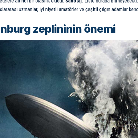
telere altıncı bir olasılık ekledi:
Sabotaj
. Liste burada bitmeyecekti
slararası uzmanlar, iyi niyetli amatörler ve çeşitli çılgın adamlar kend
nburg zeplininin önemi