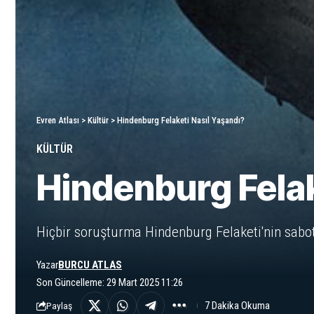
Evren Atlası
>
Kültür
>
Hindenburg Felaketi Nasıl Yaşandı?
KÜLTÜR
Hindenburg Felak
Hiçbir soruşturma Hindenburg Felaketi'nin sabota
Yazar
BURCU ATLAS
Son Güncelleme: 29 Mart 2025 11:26
7 Dakika Okuma
Paylaş