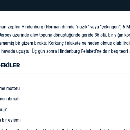
man zeplini Hindenburg (Norman dilinde “nazik” veya “çekingen”) 6 M
ersey üzerinde alev topuna dönüştüğünde geride 36 ölü, bir yığın k
ememiş bir gizem bıraktı: Korkunç felakete ne neden olmuş olabilir
er havada uçuştu. Üç gün sonra Hindenburg Felaketi’ne dair beş teori s
DEKİLER
pme motoru
inin ihmali
uji”
n bir eylemi