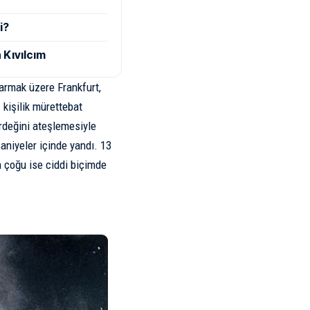
i?
 Kıvılcım
rmak üzere Frankfurt,
kişilik mürettebat
irdeğini ateşlemesiyle
saniyeler içinde yandı. 13
n çoğu ise ciddi biçimde