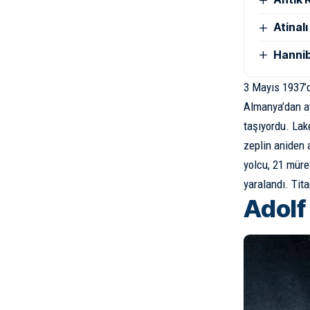
Atinal
Hannib
3 Mayıs 1937’
Almanya’dan ay
taşıyordu. Lak
zeplin aniden 
yolcu, 21 müre
yaralandı. Tita
Adolf 