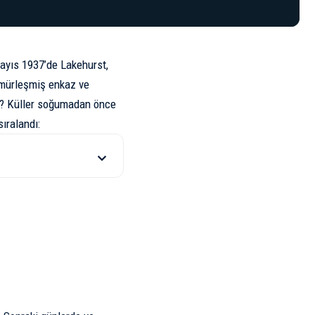
ayıs 1937’de Lakehurst,
ömürleşmiş enkaz ve
di? Küller soğumadan önce
ıralandı: