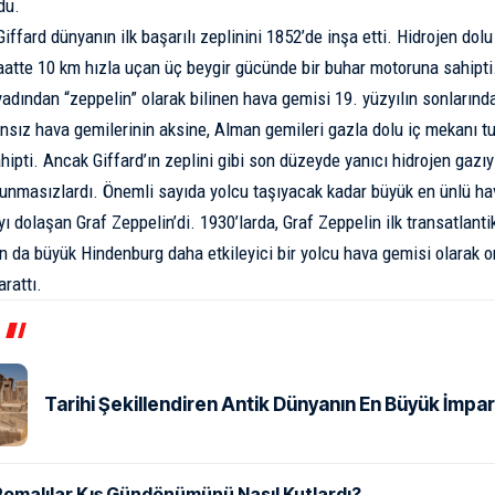
du.
iffard dünyanın ilk başarılı zeplinini 1852’de inşa etti. Hidrojen dol
atte 10 km hızla uçan üç beygir gücünde bir buhar motoruna sahipti
yadından “zeppelin” olarak bilinen hava gemisi 19. yüzyılın sonların
ransız hava gemilerinin aksine, Alman gemileri gazla dolu iç mekanı tu
hipti. Ancak Giffard’ın zeplini gibi son düzeyde yanıcı hidrojen gazıy
nmasızlardı. Önemli sayıda yolcu taşıyacak kadar büyük en ünlü hav
ı dolaşan Graf Zeppelin’di. 1930’larda, Graf Zeppelin ilk transatlant
 da büyük Hindenburg daha etkileyici bir yolcu hava gemisi olarak or
arattı.
Tarihi Şekillendiren Antik Dünyanın En Büyük İmpar
Romalılar Kış Gündönümünü Nasıl Kutlardı?