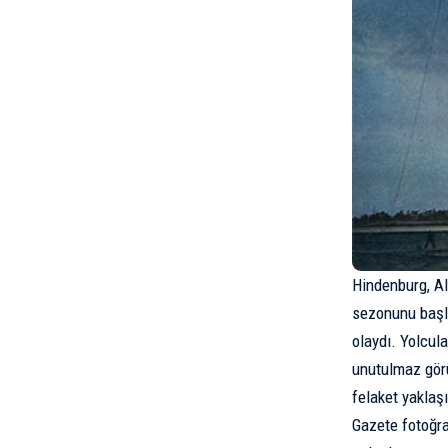
Hindenburg, Al
sezonunu başla
olaydı. Yolcul
unutulmaz görü
felaket yaklaş
Gazete fotoğra