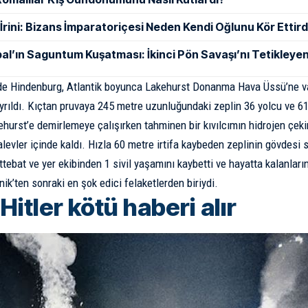
ı İrini: Bizans İmparatoriçesi Neden Kendi Oğlunu Kör Ettird
al’ın Saguntum Kuşatması: İkinci Pön Savaşı’nı Tetikleyen
de Hindenburg, Atlantik boyunca Lakehurst Donanma Hava Üssü’ne va
rıldı. Kıçtan pruvaya 245 metre uzunluğundaki zeplin 36 yolcu ve 61 
ehurst’e demirlemeye çalışırken tahminen bir kıvılcımın hidrojen çek
alevler içinde kaldı. Hızla 60 metre irtifa kaybeden zeplinin gövdesi 
ttebat ve yer ekibinden 1 sivil yaşamını kaybetti ve hayatta kalanları
nik’ten sonraki en şok edici felaketlerden biriydi.
Hitler kötü haberi alır