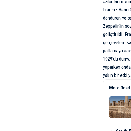
salonlarını vur
Fransız Henri G
döndüren ve sa
Zeppelin’in so
geliştirildi. F
çerçevelere sa
patlamaya savu
1929’da dünyay
yaparken ondan
yakın bir etki y
More Read
Antik 