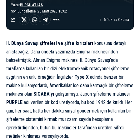
Yazar
BURCU ATLAS
Son Güncelleme: 28 Mart 2025 16:02
6 Dakika Okuma
II. Dünya Savaşı
şifreleri ve şifre kırıcıları
konusunu detaylı
anlatacağız. Daha önceki yazımızda Enigma makinesinden
bahsetmiştik
. Alman Enigma makinesi II. Dünya Savaşı’nda
taraflarca kullanılan bir dizi elektromekanik rotasyonel şifreleme
aygıtının en ünlü örneğidir. İngilizler
Type X
adında benzer bir
makine kullanıyorlardı, Amerikalılar ise daha karmaşık bir şifreleme
makinesi olan
SIGABA’yı
geliştirmişti. Japon şifreleme makinesi
PURPLE
adı verilen bir kod üretiyordu, bu kod 1942’de kırıldı. Her
gün, her saat, hatta her dakika sinyal göndermek için kullanılan bir
şifreleme sistemini kırmak muazzam sayıda hesaplama
gerektirdiğinden, bütün bu makineler tarafından üretilen şifreli
metinler kırılamaz varsayılıyordu.