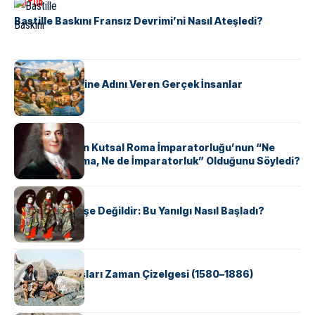
KÜLTÜR
Bastille Baskını Fransız Devrimi’ni Nasıl Ateşledi?
KÜLTÜR
ABD Eyaletlerine Adını Veren Gerçek İnsanlar
KÜLTÜR
Voltaire Neden Kutsal Roma İmparatorluğu’nun “Ne
Kutsal, Ne Roma, Ne de İmparatorluk” Olduğunu Söyledi?
KÜLTÜR
Geyşalar Fahişe Değildir: Bu Yanılgı Nasıl Başladı?
KÜLTÜR
Apache Savaşları Zaman Çizelgesi (1580–1886)