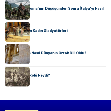
KÜLTÜR
Ostrogotlar Roma’nın Düşüşünden Sonra İtalya’yı Nasıl
Ele Geçirdi?
KÜLTÜR
Antik Roma’nın Kadın Gladyatörleri
KÜLTÜR
Antik Yunanca Nasıl Dünyanın Ortak Dili Oldu?
KÜLTÜR
Valdensler’in Rolü Neydi?