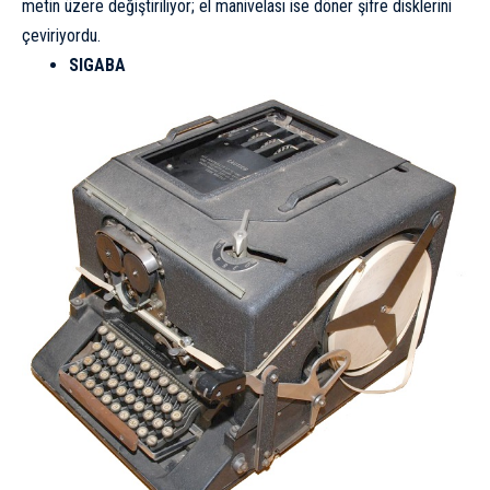
metin üzere değiştiriliyor; el manivelası ise döner şifre disklerini
çeviriyordu.
SIGABA