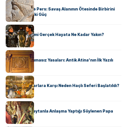
KÜLTÜR
Antik Yunan ve Pers: Savaş Alanının Ötesinde Birbirini
Şekillendiren İki Güç
KÜLTÜR
‘Gladiator’ Filmi Gerçek Hayata Ne Kadar Yakın?
KÜLTÜR
Draco’nun Acımasız Yasaları: Antik Atina’nın İlk Yazılı
Hukuk Kodu
KÜLTÜR
Avrupalı ​​Katharlara Karşı Neden Haçlı Seferi Başlatıldı?
KÜLTÜR
II. Silvester: Şeytanla Anlaşma Yaptığı Söylenen Papa