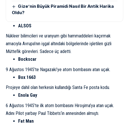
Gize’nin Büyük Piramidi Nasıl Bir Antik Harika
Oldu?
ALSOS
Nükleer bilimcileri ve uranyum gibi hammaddeleri kaçırmak
amacıyla Avrupa’nın işgal altındaki bölgelerinde işletilen gizli
Müttefik görevleri. Sadece üç adetti.
Bockscar
9 Ağustos 1945’te
Nagazaki’ye atom bombasını atan
uçak.
Box 1663
Projeye dahil olan herkesin kullandığı Santa Fe posta kodu.
Enola Gay
6 Ağustos 1945’te
ilk atom bombasını Hiroşima’ya atan uçak
.
Adını Pilot yarbay
Paul Tibbets
‘in annesinden almıştı.
Fat Man