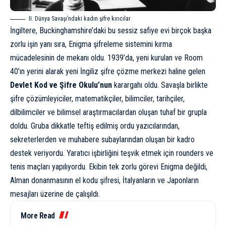
II. Dünya Savaşı’ndaki kadın şifre kırıcılar
İngiltere, Buckinghamshire’daki bu sessiz safiye evi birçok başka
zorlu işin yanı sıra, Enigma şifreleme sistemini kırma
mücadelesinin de mekanı oldu. 1939’da, yeni kurulan ve Room
40’ın yerini alarak yeni İngiliz şifre çözme merkezi haline gelen
Devlet Kod ve Şifre Okulu’nun
karargahı oldu. Savaşla birlikte
şifre çözümleyiciler, matematikçiler, bilimciler, tarihçiler,
dilbilimciler ve bilimsel araştırmacılardan oluşan tuhaf bir grupla
doldu. Gruba dikkatle teftiş edilmiş ordu yazıcılarından,
sekreterlerden ve muhabere subaylarından oluşan bir kadro
destek veriyordu. Yaratıcı işbirliğini teşvik etmek için rounders ve
tenis maçları yapılıyordu. Ekibin tek zorlu görevi Enigma değildi,
Alman donanmasının el kodu şifresi, İtalyanların ve Japonların
mesajları üzerine de çalışıldı.
More Read